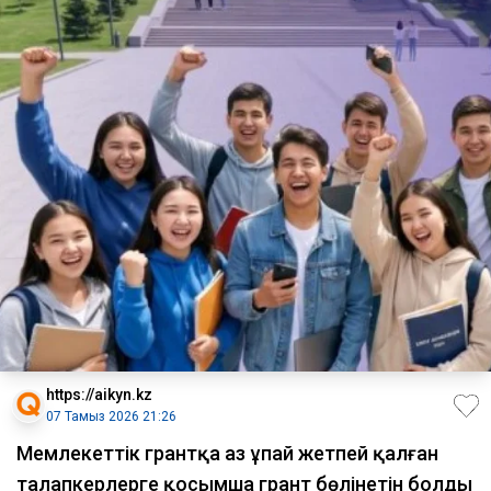
https://aikyn.kz
07 Тамыз 2026 21:26
Мемлекеттік грантқа аз ұпай жетпей қалған
талапкерлерге қосымша грант бөлінетін болды