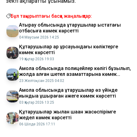
өзекті ақпаратты ұсынамыз.
Бұл тақырыптағы басқа жаңалықтар:
Атырау облысында құтқарушылар қыстақтағы
отбасыға көмек көрсетті
04 Маусым 2026 14:25
​Құтқарушылар ​қар құрсауындағы көліктерге
көмек көрсетті
19 Қаңтар 2026 19:03
Ақмола облысында полицейлер көлігі бұзылып,
жолда қалған шетел азаматтарына көмек
көрсетті
23 Желтоқсан 2025 04:02
Ақмола облысында құтқарушылар өз үйінде
қиындыққа ұшыраған әжеге көмек көрсетті
03 Қаңтар 2026 13:25
Құтқарушылар жылан шаққан жасөспірімге
жедел көмек көрсетті
06 Шілде 2026 17:11