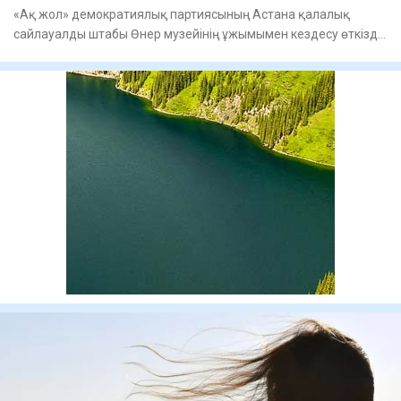
«Ақ жол» демократиялық партиясының Астана қалалық
сайлауалды штабы Өнер музейінің ұжымымен кездесу өткізді.
Мекеме қыз