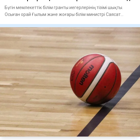
Бүгін мемлекеттік білім гранты иегерлерінің тізімі шықты.
Осыған орай Ғылым және жоғары білім министрі Саясат
Нұрбек м