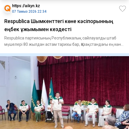
https://aikyn.kz
07 Тамыз 2026 22:34
Respublica Шымкенттегі көне кәсіпорынның
еңбек ұжымымен кездесті
Respublica партиясының Республикалық сайлауалды штаб
мүшелері 80 жылдан астам тарихы бар, Қазақстандағы ең көне
кәсіпо