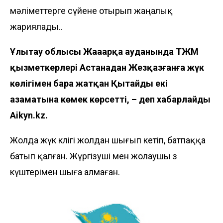
мәліметтерге сүйене отырып жаңалық
жариялады..
Ұлытау облысы Жаңаарқа ауданында ТЖМ
қызметкерлері Астанадан Жезқазғанға жүк
көлігімен бара жатқан Қытайдың екі
азаматына көмек көрсетті, – деп хабарлайды
Aikyn.kz
.
Жолда жүк көлігі жолдан шығып кетіп, батпаққа
батып қалған. Жүргізуші мен жолаушы өз
күштерімен шыға алмаған.