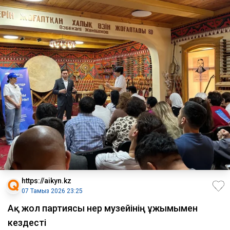
https://aikyn.kz
07 Тамыз 2026 23:25
Ақ жол партиясы Өнер музейінің ұжымымен
кездесті