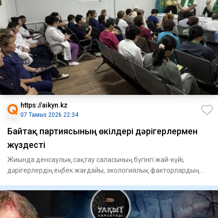
https://aikyn.kz
07 Тамыз 2026 22:34
Байтақ партиясының өкілдері дәрігерлермен
жүздесті
Жиында денсаулық сақтау саласының бүгінгі жай-күйі,
дәрігерлердің еңбек жағдайы, экологиялық факторлардың
халық денсау