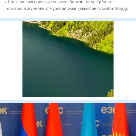
«Шал» фильмі арқылы танымал болған актер Ерболат
Тоғызақов журналист Нұрсейіт Жылқышыбайға сұхбат берді, –
деп жазды A