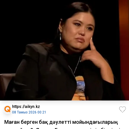
https://aikyn.kz
08 Тамыз 2026 00:21
Маған берген бақ дәулетті мойындағыларың