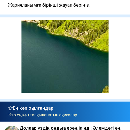
Жарияланымға бірінші жауап беріңіз...
Ең көп оқылғандар
Қазір ең көп талқыланатын оқиғалар
Доллар үздік ондыққа әрең ілінді: Әлемдегі ең