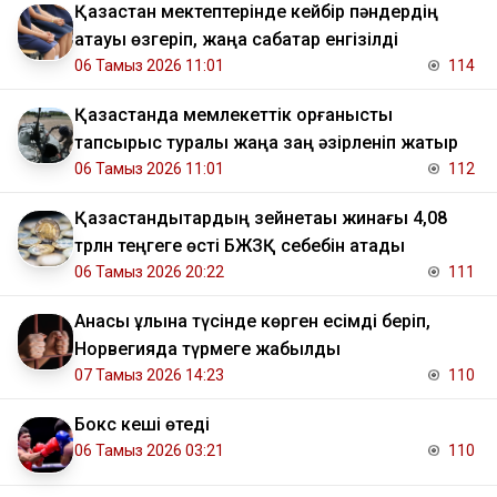
Қазақстан мектептерінде кейбір пәндердің
атауы өзгеріп, жаңа сабақтар енгізілді
06 Тамыз 2026 11:01
114
Қазақстанда мемлекеттік қорғаныстық
тапсырыс туралы жаңа заң әзірленіп жатыр
06 Тамыз 2026 11:01
112
Қазақстандықтардың зейнетақы жинағы 4,08
трлн теңгеге өсті БЖЗҚ себебін атады
06 Тамыз 2026 20:22
111
Анасы ұлына түсінде көрген есімді беріп,
Норвегияда түрмеге жабылды
07 Тамыз 2026 14:23
110
Бокс кеші өтеді
06 Тамыз 2026 03:21
110