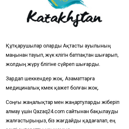
Құтқарушылар оларды Ақтасты ауылының
маңынан тауып, жүк көлігін батпақтан шығарып,
жолдың жүру бөлігіне сүйреп шығарды.
Зардап шеккендер жоқ. Азаматтарға
медициналық көмек қажет болған жоқ.
Соңғы жаңалықтар мен жаңартуларды жіберіп
алмау үшін Qazaq24.com сайтынан бақылауды
жалғастырыңыз, біз жағдайды қадағалап, ең