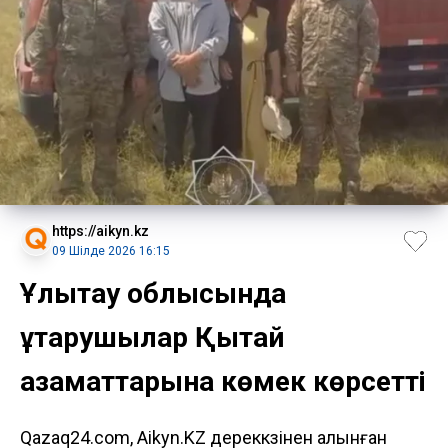
https://aikyn.kz
09 Шілде 2026 16:15
Ұлытау облысында
құтқарушылар Қытай
азаматтарына көмек көрсетті
Qazaq24.com, Aikyn.KZ дереккөзінен алынған