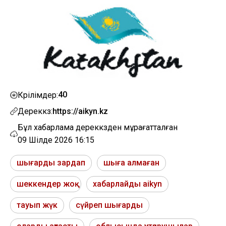
40
Көрілімдер:
Дереккөз:
https://aikyn.kz
Бұл хабарлама дереккөзден мұрағатталған
09 Шілде 2026 16:15
шығарды зардап
шыға алмаған
шеккендер жоқ
хабарлайды aikyn
тауып жүк
сүйреп шығарды