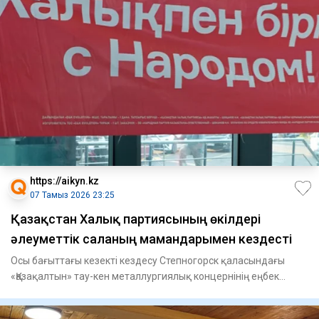
https://aikyn.kz
07 Тамыз 2026 23:25
Қазақстан Халық партиясының өкілдері
әлеуметтік саланың мамандарымен кездесті
Осы бағыттағы кезекті кездесу Степногорск қаласындағы
«Қазақалтын» тау-кен металлургиялық концернінің еңбек
ұжымымен ө