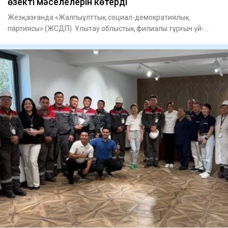
өзекті мәселелерін көтерді
Жезқазғанда «Жалпыұлттық социал-демократиялық
партиясы» (ЖСДП) Ұлытау облыстық филиалы тұрғын үй-
коммуналдық шаруашыл