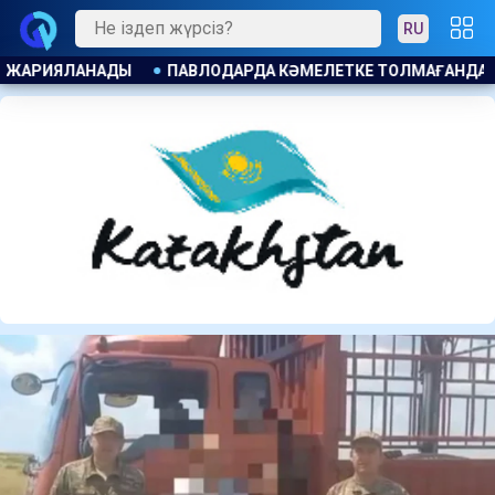
RU
МАҒАНДАРҒА АЛКОГОЛЬ САТҚАНДАР ЖАУАПҚА ТАРТЫЛДЫ