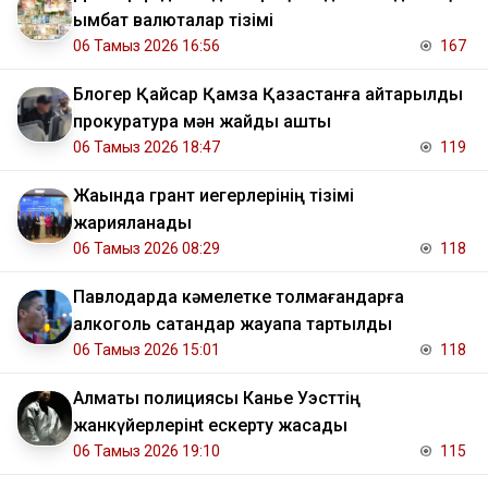
қымбат валюталар тізімі
06 Тамыз 2026 16:56
167
Блогер Қайсар Қамза Қазақстанға қайтарылды
прокуратура мән жайды ашты
06 Тамыз 2026 18:47
119
Жақында грант иегерлерінің тізімі
жарияланады
06 Тамыз 2026 08:29
118
Павлодарда кәмелетке толмағандарға
алкоголь сатқандар жауапқа тартылды
06 Тамыз 2026 15:01
118
Алматы полициясы Канье Уэсттің
жанкүйерлерінt ескерту жасады
06 Тамыз 2026 19:10
115