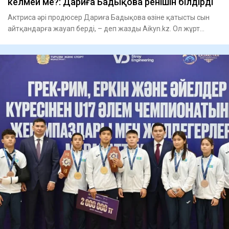
келмей ме?: Дариға Бадықова ренішін білдірді
Актриса әрі продюсер Дариға Бадықова өзіне қатысты сын
айтқандарға жауап берді, – деп жазды Aikyn.kz. Ол жұрт
арасында