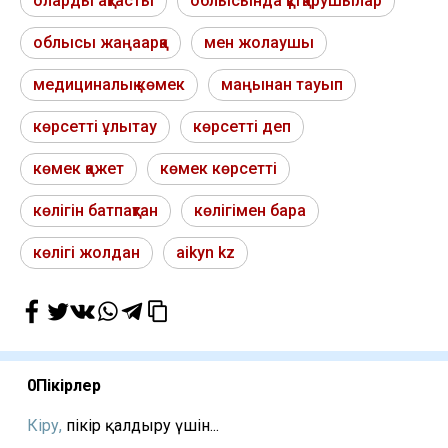
оларды ақтасты
облысында құтқарушылар
облысы жаңаарқа
мен жолаушы
медициналық көмек
маңынан тауып
көрсетті ұлытау
көрсетті деп
көмек қажет
көмек көрсетті
көлігін батпақтан
көлігімен бара
көлігі жолдан
aikyn kz
0
Пікірлер
Кіру,
пікір қалдыру үшін...