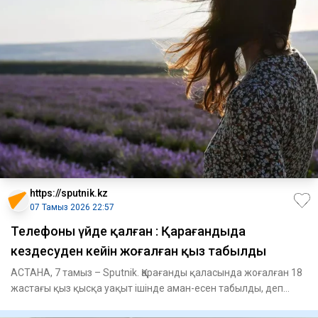
https://sputnik.kz
07 Тамыз 2026 22:57
Телефоны үйде қалған : Қарағандыда
кездесуден кейін жоғалған қыз табылды
АСТАНА, 7 тамыз – Sputnik. Қарағанды қаласында жоғалған 18
жастағы қыз қысқа уақыт ішінде аман-есен табылды, деп
хабарла