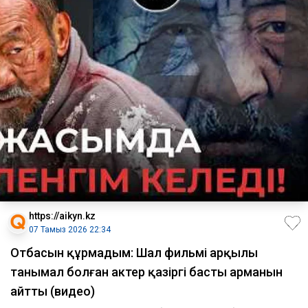
https://aikyn.kz
07 Тамыз 2026 22:34
Отбасын құрмадым: Шал фильмі арқылы
танымал болған актер қазіргі басты арманын
айтты (видео)