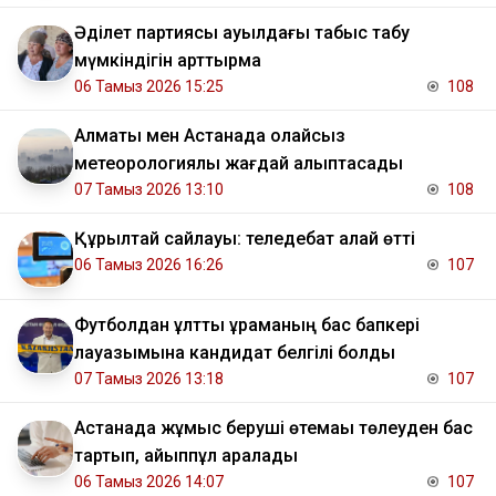
Әділет партиясы ауылдағы табыс табу
мүмкіндігін арттырмақ
06 Тамыз 2026 15:25
108
Алматы мен Астанада қолайсыз
метеорологиялық жағдай қалыптасады
07 Тамыз 2026 13:10
108
Құрылтай сайлауы: теледебат қалай өтті
06 Тамыз 2026 16:26
107
Футболдан ұлттық құраманың бас бапкері
лауазымына кандидат белгілі болды
07 Тамыз 2026 13:18
107
Астанада жұмыс беруші өтемақы төлеуден бас
тартып, айыппұл арқалады
06 Тамыз 2026 14:07
107