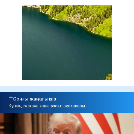
Соңғы жаңалықтар
Күннің ең жаңа және өзекті оқиғалары