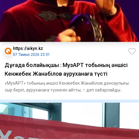
https://aikyn.kz
07 Тамыз 2026 23:31
Дұғада болайықшы : МузАРТ тобының әншісі
Кенжебек Жанәбілов ауруханаға түсті
«МузАРТ» тобының әншісі Кенжебек Жанәбілов денсаулығы
сыр беріп, ауруханаға түскенін айтты, – деп хабарлайды
Aikyn.kz.