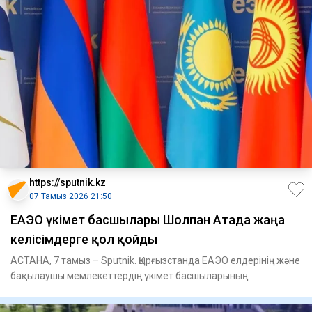
https://sputnik.kz
07 Тамыз 2026 21:50
ЕАЭО үкімет басшылары Шолпан Атада жаңа
келісімдерге қол қойды
АСТАНА, 7 тамыз – Sputnik. Қырғызстанда ЕАЭО елдерінің және
бақылаушы мемлекеттердің үкімет басшыларының
қатысуымен Еура