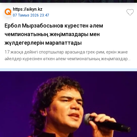
https://aikyn.kz
07 Тамыз 2026 23:47
Ербол Мырзабосынов күрестен әлем
чемпионатының жеңімпаздары мен
жүлдегерлерін марапаттады
17 жасқа дейінгі спортшылар арасында грек-рим, еркін және
әйелдер күресінен өткен әлем чемпионатының жеңімпаздары
мен