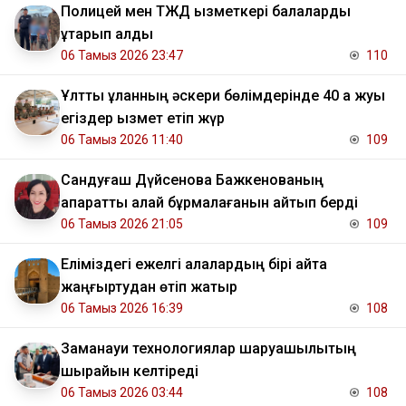
Полицей мен ТЖД қызметкері балаларды
құтқарып қалды
06 Тамыз 2026 23:47
110
Ұлттық ұланның әскери бөлімдерінде 40 қа жуық
егіздер қызмет етіп жүр
06 Тамыз 2026 11:40
109
Сандуғаш Дүйсенова Бажкенованың
ақпаратты қалай бұрмалағанын айтып берді
06 Тамыз 2026 21:05
109
Еліміздегі ежелгі қалалардың бірі қайта
жаңғыртудан өтіп жатыр
06 Тамыз 2026 16:39
108
Заманауи технологиялар шаруашылықтың
шырайын келтіреді
06 Тамыз 2026 03:44
108