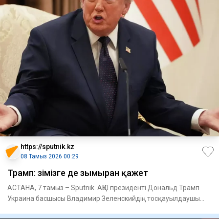
https://sputnik.kz
08 Тамыз 2026 00:29
Трамп: Өзімізге де зымыран қажет
АСТАНА, 7 тамыз – Sputnik. АҚШ президенті Дональд Трамп
Украина басшысы Владимир Зеленскийдің тосқауылдаушы
зымырандар ж