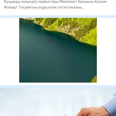
Ауқымды жаңғырту жұмыстары Мемлекет басшысы Қасым-
Жомарт Тоқаевтың елдің көлік-логистикалық
инфрақұрылымын дамыту жөні