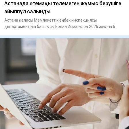
Астанада өтемақы төлемеген жұмыс берушіге
айыппұл салынды
Астана қаласы Мемлекеттік еңбек инспекциясы
департаментінің басшысы Ерлан Исмағұлов 2026 жылғы 6
тамызда Өңірлік комму