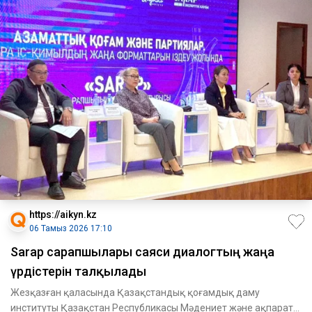
https://aikyn.kz
06 Тамыз 2026 17:10
Sarap сарапшылары саяси диалогтың жаңа
үрдістерін талқылады
Жезқазған қаласында Қазақстандық қоғамдық даму
институты Қазақстан Республикасы Мәдениет және ақпарат