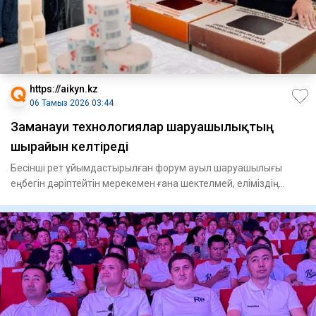
https://aikyn.kz
06 Тамыз 2026 03:44
Заманауи технологиялар шаруашылықтың
шырайын келтіреді
Бесінші рет ұйымдастырылған форум ауыл шаруашылығы
еңбегін дәріптейтін мерекемен ғана шектелмей, еліміздің
агроөнеркәс