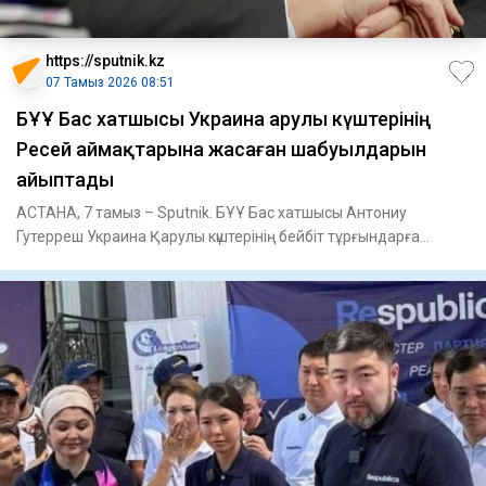
https://sputnik.kz
07 Тамыз 2026 08:51
БҰҰ Бас хатшысы Украина Қарулы күштерінің
Ресей аймақтарына жасаған шабуылдарын
айыптады
АСТАНА, 7 тамыз – Sputnik. БҰҰ Бас хатшысы Антониу
Гутерреш Украина Қарулы күштерінің бейбіт тұрғындарға
жасаған шабуылд