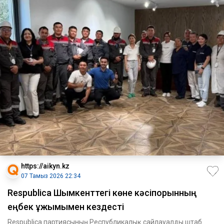
https://aikyn.kz
07 Тамыз 2026 22:34
Respublica Шымкенттегі көне кәсіпорынның
еңбек ұжымымен кездесті
Respublica партиясының Республикалық сайлауалды штаб