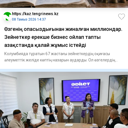
https://kaz.tengrinews.kz
08 Тамыз 2026 14:37
Өзгенің опасыздығынан жиналған миллиондар.
Зейнеткер ерекше бизнес ойлап тапты
Қазақстанда қалай жұмыс істейді
Колумбияда тұратын 67 жастағы зейнеткердің оқиғасы
әлеуметтік желіде көптің назарын аударды. Ол өзгелердің
құпиясын с