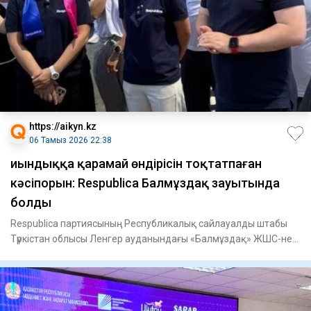
https://aikyn.kz
06 Тамыз 2026 22:38
Қиындыққа қарамай өндірісін тоқтатпаған
кәсіпорын: Respublica Балмұздақ зауытында
болды
Respublica партиясының Республикалық сайлауалды штабы
Түркістан облысы Ленгер ауданындағы «Балмұздақ» ЖШС-не
барды, -