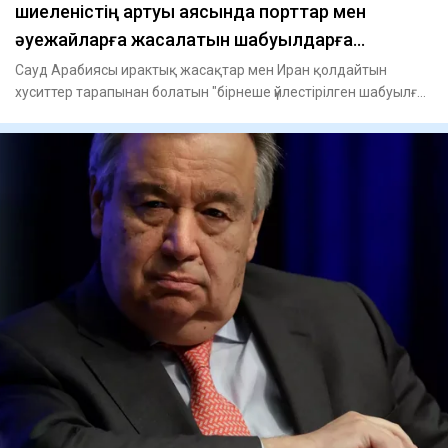
шиеленістің артуы аясында порттар мен
әуежайларға жасалатын шабуылдарға
дайындалуда
Сауд Арабиясы ирактық жасақтар мен Иран қолдайтын
хуситтер тарапынан болатын "бірнеше үйлестірілген шабуылға"
дайында