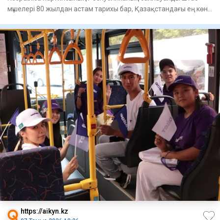
мүшелері 80 жылдан астам тарихы бар, Қазақстандағы ең көне
кәсіпо
https://aikyn.kz