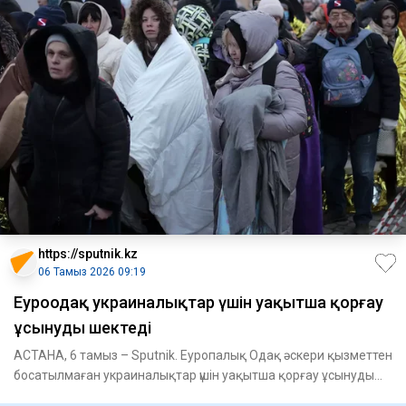
https://sputnik.kz
06 Тамыз 2026 09:19
Еуроодақ украиналықтар үшін уақытша қорғау
ұсынуды шектеді
АСТАНА, 6 тамыз – Sputnik. Еуропалық Одақ әскери қызметтен
босатылмаған украиналықтар үшін уақытша қорғау ұсынуды
шектеп