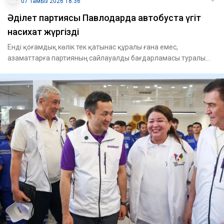
07 Тамыз 2026 18:36
Әділет партиясы Павлодарда автобуста үгіт
насихат жүргізді
Енді қоғамдық көлік тек қатынас құралы ғана емес,
азаматтарға партияның сайлауалды бағдарламасы туралы
ақпарат беріп,