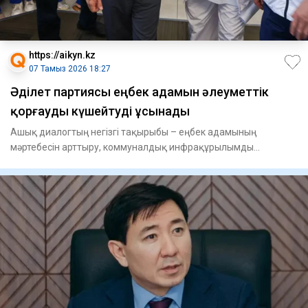
https://aikyn.kz
07 Тамыз 2026 18:27
Әділет партиясы еңбек адамын әлеуметтік
қорғауды күшейтуді ұсынады
Ашық диалогтың негізгі тақырыбы – еңбек адамының
мәртебесін арттыру, коммуналдық инфрақұрылымды
жаңғырту, «Таза Қазақс