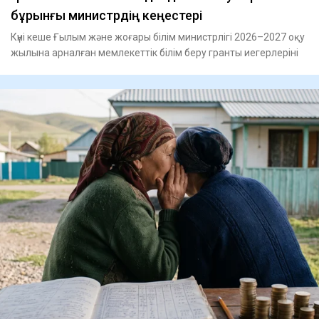
бұрынғы министрдің кеңестері
Күні кеше Ғылым және жоғары білім министрлігі 2026–2027 оқу
жылына арналған мемлекеттік білім беру гранты иегерлеріні