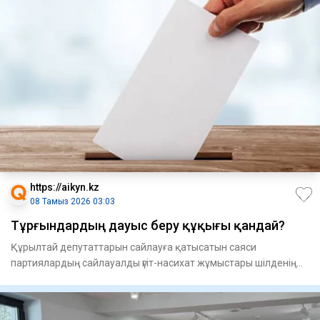
https://aikyn.kz
08 Тамыз 2026 03:03
Тұрғындардың дауыс беру құқығы қандай?
Құрылтай депутаттарын сайлауға қа­тысатын саяси
партиялардың сай­лауалды үгіт-насихат жұмыстары шіл­денің
23-і күні ба