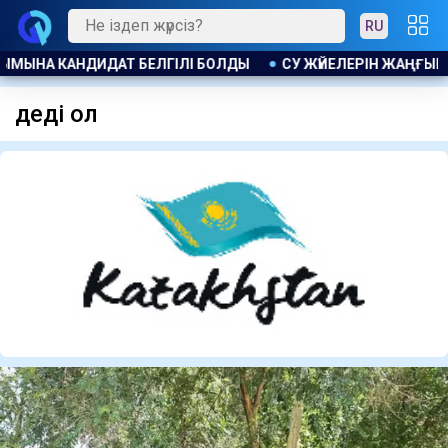
RU
ҒА 1,4 МЛРД ТЕҢГЕ БӨЛІНДІ
ПОЛЬША МИНИСТРІ РЕСЕЙ ЗЫ
деді ол