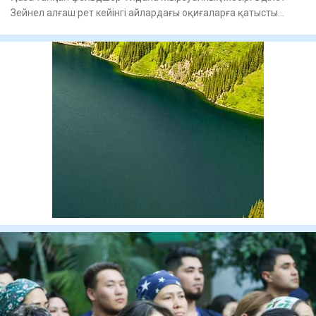
Зейнел алғаш рет кейінгі айлардағы оқиғаларға қатысты
егжей-тегж