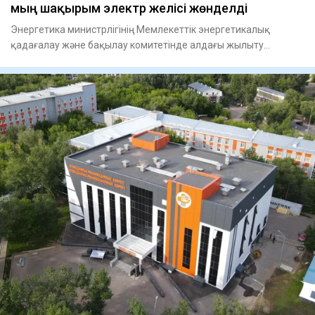
мың шақырым электр желісі жөнделді
Энергетика министрлігінің Мемлекеттік энергетикалық
қадағалау және бақылау комитетінде алдағы жылыту
маусымына энергет