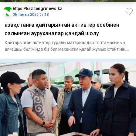
https://kaz.tengrinews.kz
06 Тамыз 2026 07:18
Қазақстанға қайтарылған активтер есебінен
салынған ауруханалар қандай шолу
Қайтарылған активтер туралы материалдар топтамасының
алғашқы бөлімінде біз бұл механизм қалай жұмыс істейтінін,
елден