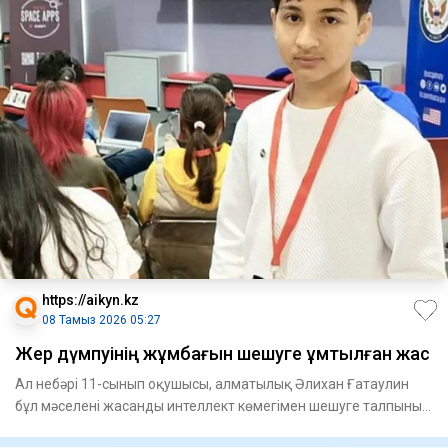
https://aikyn.kz
08 Тамыз 2026 05:27
Жер дүмпуінің жұмбағын шешуге ұмтылған жас
Ал небәрі 11-сынып оқушысы, алматылық Әлихан Ғатаулин
бұл мәселені жасанды интеллект көмегімен шешуге талпынып
жүр. Бі