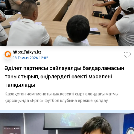
https://aikyn.kz
08 Тамыз 2026 12:02
Әділет партиясы сайлауалды бағдарламасын
таныстырып, өңірлердегі өзекті мәселені
талқылады
Қазақстан чемпионатының кезекті сырт алаңдағы матчы
қарсаңында «Ертіс» футбол клубына ерекше қолдау
көрсетілді. Команд