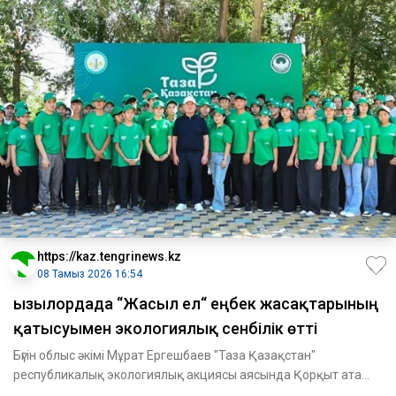
https://kaz.tengrinews.kz
08 Тамыз 2026 16:54
Қызылордада “Жасыл ел“ еңбек жасақтарының
қатысуымен экологиялық сенбілік өтті
Бүгін облыс әкімі Мұрат Ергешбаев "Таза Қазақстан"
республикалық экологиялық акциясы аясында Қорқыт ата
аллеясында се