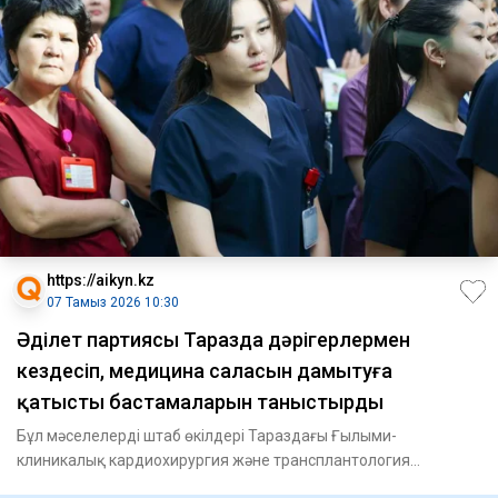
https://aikyn.kz
07 Тамыз 2026 10:30
Әділет партиясы Таразда дәрігерлермен
кездесіп, медицина саласын дамытуға
қатысты бастамаларын таныстырды
Бұл мәселелерді штаб өкілдері Тараздағы Ғылыми-
клиникалық кардиохирургия және трансплантология
орталығының ұжымымен өт