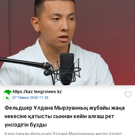
https://kaz.tengrinews.kz
07 Тамыз 2026 11:26
Фельдшер Ұлдана Мырзуанның жұбайы жаңа
некесіне қатысты сыннан кейін алғаш рет
үнсіздігін бұзды
Қаза тапқан фельдшер Ұлдана Мырзуанның жесірі Әділет