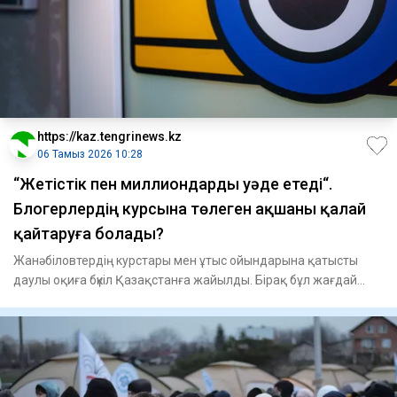
https://kaz.tengrinews.kz
06 Тамыз 2026 10:28
“Жетістік пен миллиондарды уәде етеді“.
Блогерлердің курсына төлеген ақшаны қалай
қайтаруға болады?
Жанәбіловтердің курстары мен ұтыс ойындарына қатысты
даулы оқиға бүкіл Қазақстанға жайылды. Бірақ бұл жағдай
осынд