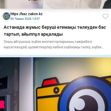
https://kaz.zakon.kz
06 Тамыз 2026 14:07
Астанада жұмыс беруші өтемақы төлеуден бас
тартып, айыппұл арқалады
Оның айтуынша, еңбек инспекторларының тәжірибесі
көрсеткендей, қызметкерлер көбіне еңбекақы төлеу, еңбек
жағдайларын өз