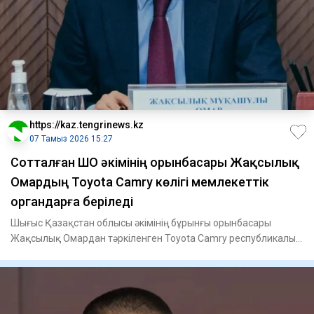
https://kaz.tengrinews.kz
07 Тамыз 2026 15:27
Сотталған ШҚО әкімінің орынбасары Жақсылық
Омардың Toyota Camry көлігі мемлекеттік
органдарға беріледі
Шығыс Қазақстан облысы әкімінің бұрынғы орынбасары
Жақсылық Омардан тәркіленген Toyota Camry республикалық
меншікке б