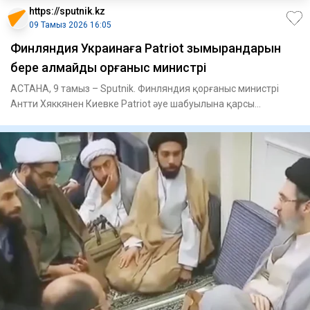
https://sputnik.kz
09 Тамыз 2026 16:05
Финляндия Украинаға Patriot зымырандарын
бере алмайды қорғаныс министрі
АСТАНА, 9 тамыз – Sputnik. Финляндия қорғаныс министрі
Антти Хяккянен Киевке Patriot әуе шабуылына қарсы
қорғаныс жүйеле