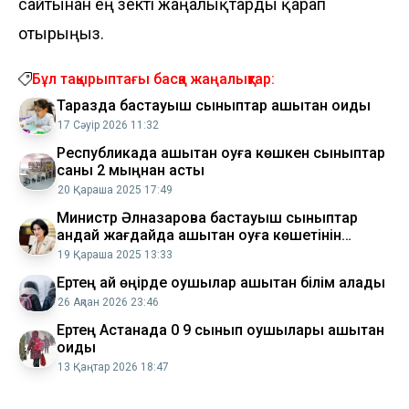
сайтынан ең өзекті жаңалықтарды қарап
отырыңыз.
Бұл тақырыптағы басқа жаңалықтар:
Таразда бастауыш сыныптар қашықтан оқиды
17 Сәуір 2026 11:32
Республикада қашықтан оқуға көшкен сыныптар
саны 2 мыңнан асты
20 Қараша 2025 17:49
Министр Әлназарова бастауыш сыныптар
қандай жағдайда қашықтан оқуға көшетінін
түсіндірді
19 Қараша 2025 13:33
Ертең қай өңірде оқушылар қашықтан білім алады
26 Ақпан 2026 23:46
Ертең Астанада 0 9 сынып оқушылары қашықтан
оқиды
13 Қаңтар 2026 18:47