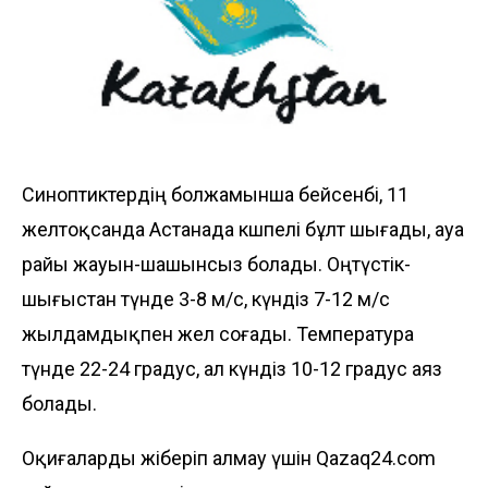
Синоптиктердің болжамынша бейсенбі, 11
желтоқсанда Астанада көшпелі бұлт шығады, ауа
райы жауын-шашынсыз болады. Оңтүстік-
шығыстан түнде 3-8 м/с, күндіз 7-12 м/с
жылдамдықпен жел соғады. Температура
түнде 22-24 градус, ал күндіз 10-12 градус аяз
болады.
Оқиғаларды жіберіп алмау үшін Qazaq24.com