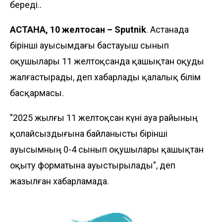
береді..
АСТАНА, 10 желтоқсан – Sputnik
. Астанада
бірінші ауысымдағы бастауыш сынып
оқушылары 11 желтоқсанда қашықтан оқуды
жалғастырады, деп хабарлады қалалық білім
басқармасы.
"2025 жылғы 11 желтоқсан күні ауа райының
қолайсыздығына байланысты бірінші
ауысымның 0-4 сынып оқушылары қашықтан
оқыту форматына ауыстырылады", деп
жазылған хабарламада.