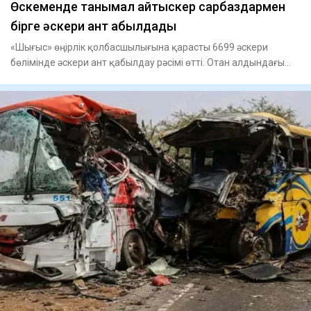
Өскеменде танымал айтыскер сарбаздармен
бірге әскери ант қабылдады
«Шығыс» өңірлік қолбасшылығына қарасты 6699 әскери
бөлімінде әскери ант қабылдау рәсімі өтті. Отан алдындағы
қасиетті