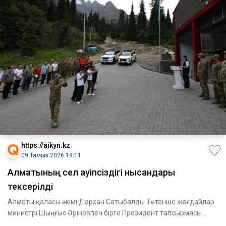
https://aikyn.kz
09 Тамыз 2026 19:11
Алматының сел қауіпсіздігі нысандары
тексерілді
Алматы қаласы әкімі Дархан Сатыбалды Төтенше жағдайлар
министрі Шыңғыс Әріновпен бірге Президент тапсырмасы
бойынша Ал