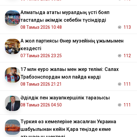
Алматыда атақты муралдың үсті бояп
тасталды әкімдік себебін түсіндірді
08 Тамыз 2026 10:48
113
Ақ жол партиясы Өнер музейінің ұжымымен
кездесті
07 Тамыз 2026 23:25
112
17 млн еуро жалақы мен жер телімі: Салах
Трабзонспордан мол пайда көрді
08 Тамыз 2026 21:21
111
Әділдік пен жауапкершілік таразысы
08 Тамыз 2026 04:50
111
Түркия өз кемелеріне жасалған Украина
шабуылынан кейін Қара теңізде кеме
қатынасын шектеді