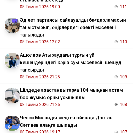
08 Тамыз 2026 19:00
111
Әділет партиясы сайлауалды бағдарламасын
таныстырып, өңірлердегі өзекті мәселені
талқылады
08 Тамыз 2026 12:02
110
​Ақшолақов Атыраудағы тұрғын үй
кешендеріндегі кәріз суы мәселесін шешуді
тапсырды
08 Тамыз 2026 21:25
109
​Шілдеде қазақстандықтарға 104 мыңнан астам
бос жұмыс орны ұсынылды
08 Тамыз 2026 21:26
108
Челси Миланды жеңген ойында Дастан
Сәтпаев алаңға шықпады
08 Тамыз 2026 19:17
107