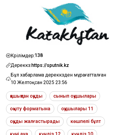
138
Көрілімдер:
Дереккөз:
https://sputnik.kz
Бұл хабарлама дереккөзден мұрағатталған
10 Желтоқсан 2025 23:56
қашықтан оқуды
сынып оқушылары
оқыту форматына
оқушылары 11
оқуды жалғастырады
көшпелі бұлт
күні ауа
күндіз 12
күндіз 10