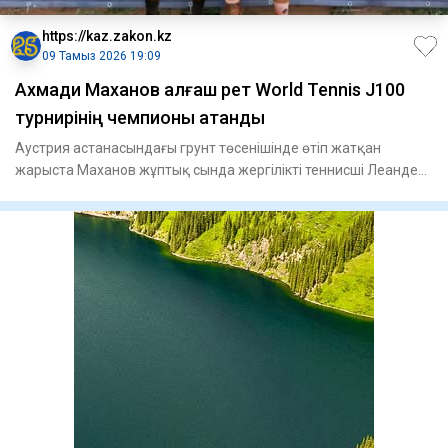
https://kaz.zakon.kz
09 Тамыз 2026 19:09
Ахмади Маханов алғаш рет World Tennis J100
турнирінің чемпионы атанды
Аустрия астанасындағы грунт төсенішінде өтіп жатқан
жарыста Маханов жұптық сында жергілікті теннисші Леандер
Таубермен