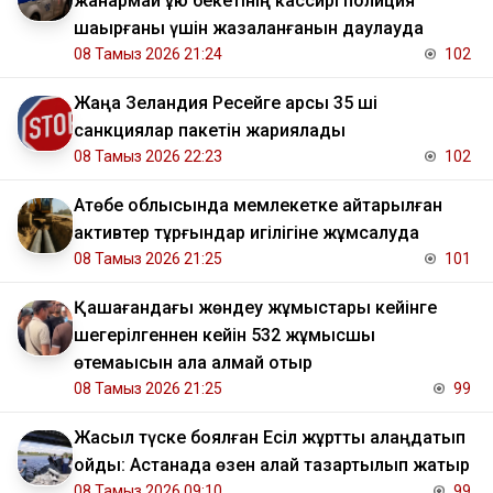
жанармай құю бекетінің кассирі полиция
шақырғаны үшін жазаланғанын даулауда
08 Тамыз 2026 21:24
102
Жаңа Зеландия Ресейге қарсы 35 ші
санкциялар пакетін жариялады
08 Тамыз 2026 22:23
102
​Ақтөбе облысында мемлекетке қайтарылған
активтер тұрғындар игілігіне жұмсалуда
08 Тамыз 2026 21:25
101
Қашағандағы жөндеу жұмыстары кейінге
шегерілгеннен кейін 532 жұмысшы
өтемақысын ала алмай отыр
08 Тамыз 2026 21:25
99
Жасыл түске боялған Есіл жұртты алаңдатып
қойды: Астанада өзен қалай тазартылып жатыр
08 Тамыз 2026 09:10
99