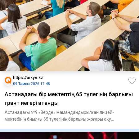
https://aikyn.kz
09 Тамыз 2026 17:48
Астанадағы бір мектептің 65 түлегінің барлығы
грант иегері атанды
Астанадағы №9 «Зерде» мамандандырылған лицей-
мектебінің биылғы 65 түлегінің барлығы жоғары оқу
орындарында тегін білім