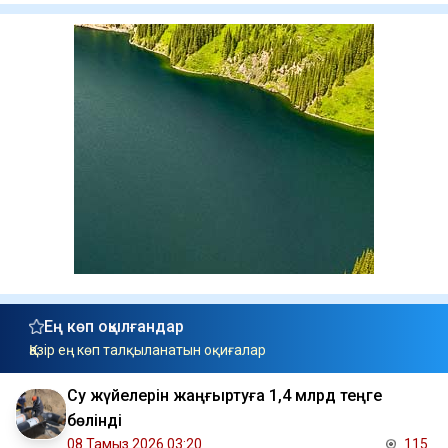
Ең көп оқылғандар
Қазір ең көп талқыланатын оқиғалар
Су жүйелерін жаңғыртуға 1,4 млрд теңге
бөлінді
08 Тамыз 2026 03:20
115