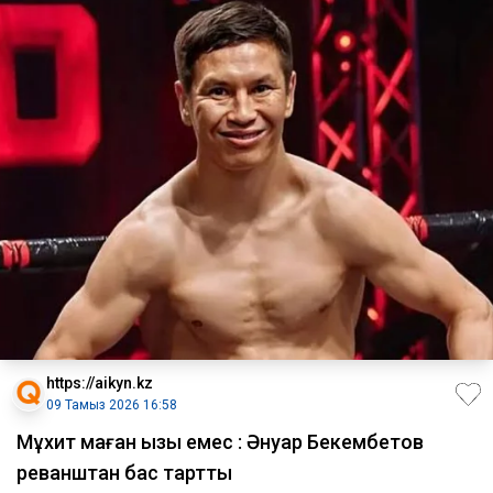
https://aikyn.kz
09 Тамыз 2026 16:58
Мұхит маған қызық емес : Әнуар Бекембетов
реванштан бас тартты