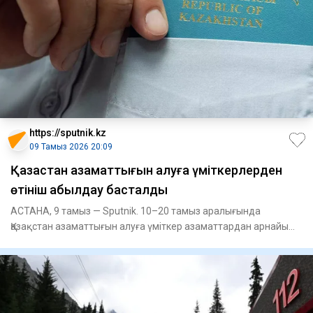
https://sputnik.kz
09 Тамыз 2026 20:09
Қазақстан азаматтығын алуға үміткерлерден
өтініш қабылдау басталды
АСТАНА, 9 тамыз — Sputnik. 10–20 тамыз аралығында
Қазақстан азаматтығын алуға үміткер азаматтардан арнайы
тестілеуге өті