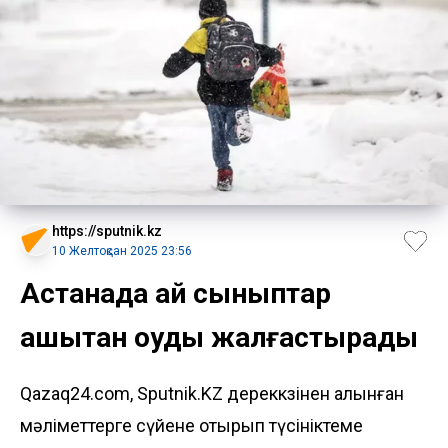
https://sputnik.kz
10 Желтоқсан 2025 23:56
Астанада қай сыныптар
қашықтан оқуды жалғастырады
Qazaq24.com, Sputnik.KZ дереккөзінен алынған
мәліметтерге сүйене отырып түсініктеме