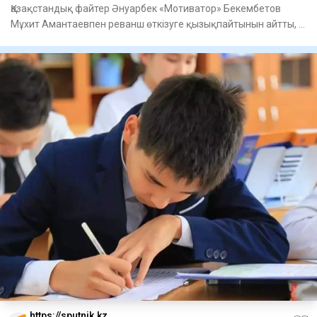
Қазақстандық файтер Әнуарбек «Мотиватор» Бекембетов
Мұхит Амантаевпен реванш өткізуге қызықпайтынын айтты, –
деп хабар
https://sputnik.kz