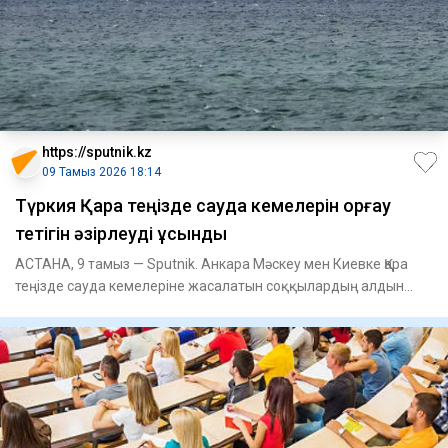
https://sputnik.kz
09 Тамыз 2026 18:14
Түркия Қара теңізде сауда кемелерін қорғау
тетігін әзірлеуді ұсынды
АСТАНА, 9 тамыз — Sputnik. Анкара Мәскеу мен Киевке Қара
теңізде сауда кемелеріне жасалатын соққылардың алдын
алуға мүмк