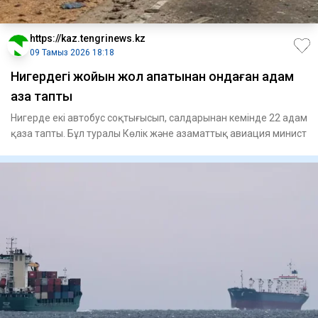
https://kaz.tengrinews.kz
09 Тамыз 2026 18:18
Нигердегі жойқын жол апатынан ондаған адам
қаза тапты
Нигерде екі автобус соқтығысып, салдарынан кемінде 22 адам
қаза тапты. Бұл туралы Көлік және азаматтық авиация минист