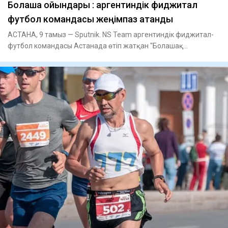
Болашақ ойындары : аргентиндік фиджитал
футбол командасы жеңімпаз атанды
АСТАНА, 9 тамыз — Sputnik. NS Team аргентиндік фиджитал-
футбол командасы Астанада өтіп жатқан "Болашақ
ойындарында" жеңі