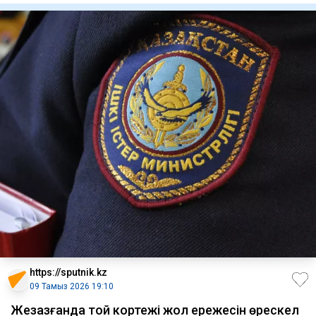
https://sputnik.kz
09 Тамыз 2026 19:10
Жезқазғанда той кортежі жол ережесін өрескел