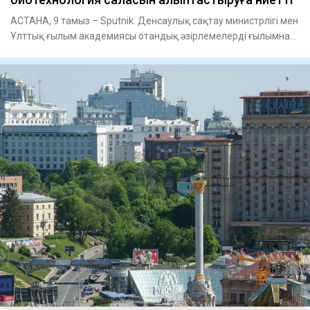
АСТАНА, 9 тамыз – Sputnik. Денсаулық сақтау министрлігі мен
Ұлттық ғылым академиясы отандық әзірлемелерді ғылымнан
тәжір