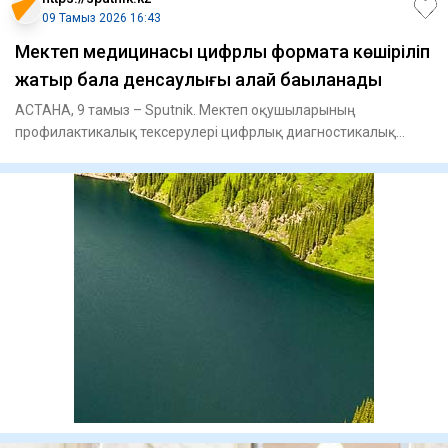
09 Тамыз 2026 16:43
Мектеп медицинасы цифрлық форматқа көшіріліп
жатыр бала денсаулығы қалай бақыланады
АСТАНА, 9 тамыз – Sputnik. Мектеп оқушыларының
профилактикалық тексерулері цифрлық диагностикалық
жабдықтарды пайдалану