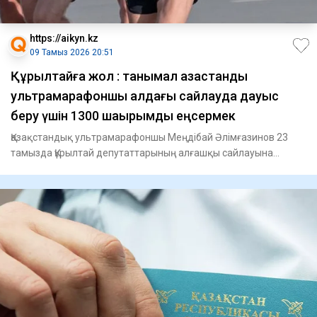
https://aikyn.kz
09 Тамыз 2026 20:51
Құрылтайға жол : танымал қазақстандық
ультрамарафоншы алдағы сайлауда дауыс
беру үшін 1300 шақырымды еңсермек
Қазақстандық ультрамарафоншы Меңдібай Әлімғазинов 23
тамызда Құрылтай депутаттарының алғашқы сайлауына
қатысу үшін Аст