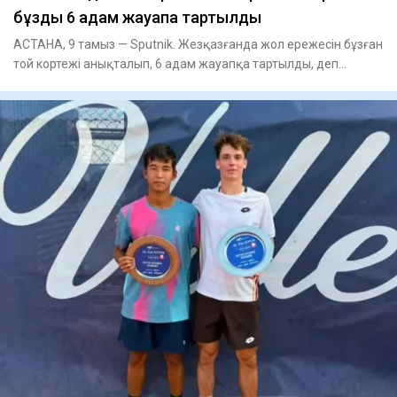
бұзды 6 адам жауапқа тартылды
АСТАНА, 9 тамыз — Sputnik. Жезқазғанда жол ережесін бұзған
той кортежі анықталып, 6 адам жауапқа тартылды, деп
хабарлайд