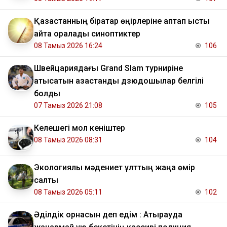
Қазақстанның бірқатар өңірлеріне аптап ыстық
қайта оралады синоптиктер
08 Тамыз 2026 16:24
106
Швейцариядағы Grand Slam турниріне
қатысатын қазақстандық дзюдошылар белгілі
болды
07 Тамыз 2026 21:08
105
Келешегі мол кеніштер
08 Тамыз 2026 08:31
104
Экологиялық мәдениет ұлттың жаңа өмір
салты
08 Тамыз 2026 05:11
102
Әділдік орнасын деп едім : Атырауда