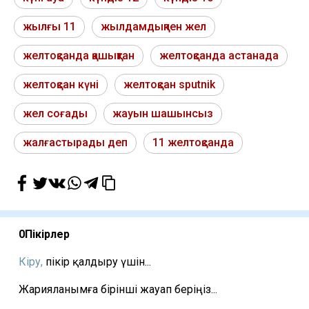
жылғы 11
жылдамдықпен жел
желтоқсанда қашықтан
желтоқсанда астанада
желтоқсан күні
желтоқсан sputnik
жел соғады
жауын шашынсыз
жалғастырады деп
11 желтоқсанда
0
Пікірлер
Кіру,
пікір қалдыру үшін...
Жарияланымға бірінші жауап беріңіз...