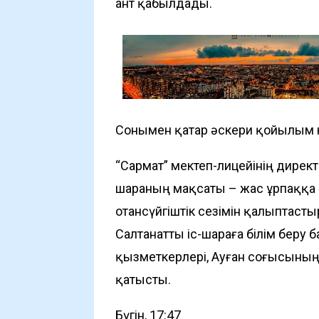
ант қабылдады.
Сонымен қатар әскери қойылым көр
“Сармат” мектеп-лицейінің дирек
шараның мақсаты – жас ұрпаққа 
отансүйгіштік сезімін қалыптастыр
Салтанатты іс-шараға білім беру б
қызметкерлері, Ауған соғысының
қатысты.
Бүгін, 17:47