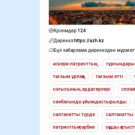
124
Көрілімдер:
Дереккөз:
https://azh.kz
Бұл хабарлама дереккөзден мұраға
әскери патриоттық
тұрғындары
тағзым ұрпаққа
тағзым етті
соғысының ардагерлері
сезім
саябағында ұйымдастырылды
салтанатты түрде
салтанатты
патриоттық тәрбие
оқушы қатыс