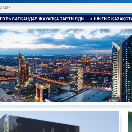
ЫЛДЫ
ШЫҒЫС ҚАЗАҚСТАНДА ЖАҢАДАН КЕЛГЕН СОТТАЛУШ