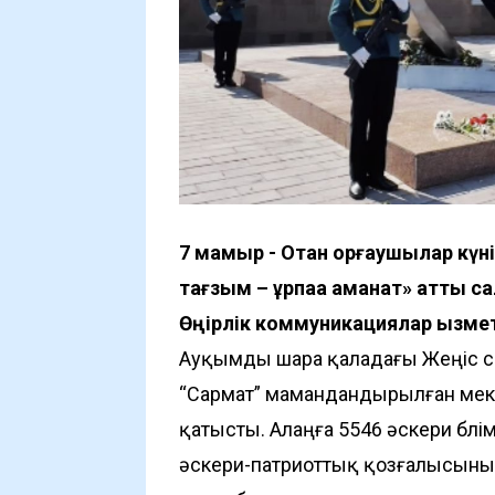
7 мамыр - Отан қорғаушылар күні
тағзым – ұрпаққа аманат» атты 
Өңірлік коммуникациялар қызмет
Ауқымды шара қаладағы Жеңіс 
“Сармат” мамандандырылған мек
қатысты. Алаңға 5546 әскери бөлі
әскери-патриоттық қозғалысының 