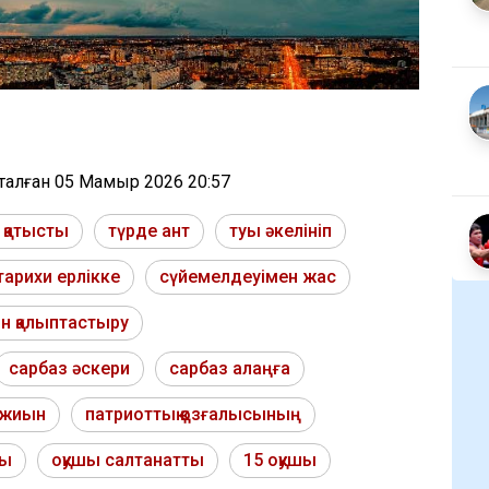
тталған
05 Мамыр 2026 20:57
 қатысты
түрде ант
туы әкелініп
тарихи ерлікке
сүйемелдеуімен жас
ін қалыптастыру
сарбаз әскери
сарбаз алаңға
 жиын
патриоттық қозғалысының
ты
оқушы салтанатты
15 оқушы