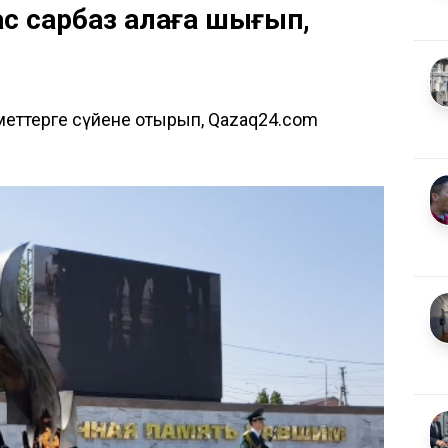
с сарбаз алаңға шығып,
іметтерге сүйене отырып, Qazaq24.com