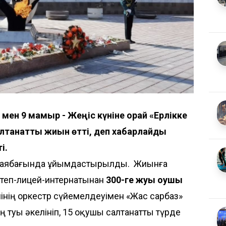
 мен 9 мамыр - Жеңіс күніне орай «Ерлікке
салтанатты жиын өтті, деп хабарлайды
і.
саябағында ұйымдастырылды. Жиынға
теп-лицей-интернатынан
300-ге жуық оқушы
мінің оркестр сүйемелдеуімен «Жас сарбаз»
туы әкелініп, 15 оқушы салтанатты түрде