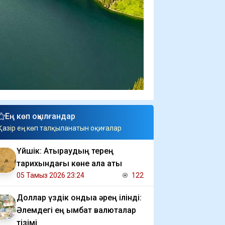
Ең көп оқылғандар
Қазір ең көп талқыланатын оқиғалар
Үйшік: Атыраудың терең
тарихындағы көне қала аты
05 Тамыз 2026 23:24
122
Доллар үздік ондыққа әрең ілінді:
Әлемдегі ең қымбат валюталар
тізімі