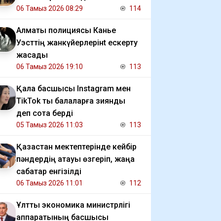
06 Тамыз 2026 08:29
114
Алматы полициясы Канье
Уэсттің жанкүйерлерінt ескерту
жасады
06 Тамыз 2026 19:10
113
Қала басшысы Instagram мен
TikTok ты балаларға зиянды
деп сотқа берді
05 Тамыз 2026 11:03
113
Қазақстан мектептерінде кейбір
пәндердің атауы өзгеріп, жаңа
сабақтар енгізілді
06 Тамыз 2026 11:01
112
Ұлттық экономика министрлігі
аппаратының басшысы