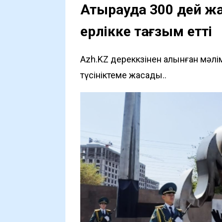
Атырауда 300 дей жа
ерлікке тағзым етті
Azh.KZ дереккөзінен алынған мәл
түсініктеме жасады..