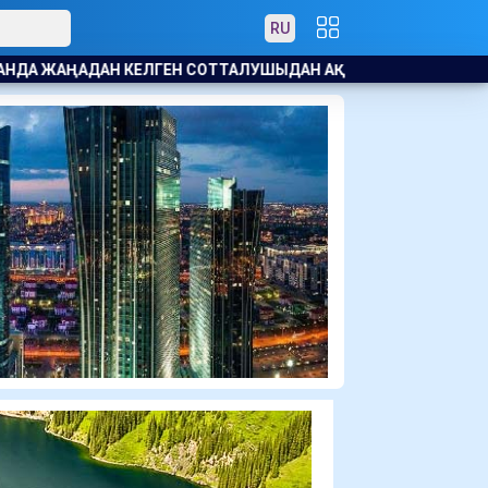
RU
ЫДАН АҚША БОПСАЛАҒАНДАРДЫҢ ЖАЗА МЕРЗІМІ ҰЗАРТЫЛДЫ