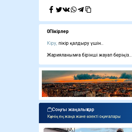
0
Пікірлер
Кіру,
пікір қалдыру үшін...
Жарияланымға бірінші жауап беріңіз...
Соңғы жаңалықтар
Күннің ең жаңа және өзекті оқиғалары