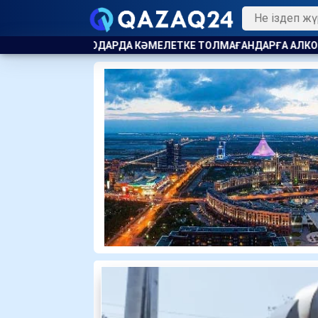
КЕ ТОЛМАҒАНДАРҒА АЛКОГОЛЬ САТҚАНДАР ЖАУАПҚА ТАРТ