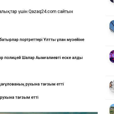
алықтар үшін Qazaq24.com сайтын
батырлар портреттері Ұлттық ұлан музейіне
р полицей Шалқар Ақымғалиевті еске алды
ағұлованың рухына тағзым етті
 рухына тағзым етті