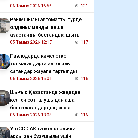
06 Тамыз 2026 16:56
121
Рақымшылық автоматты түрде
қолданылмайды: қанша
қазақстандық бостандыққа шықты
05 Тамыз 2026 12:17
117
Павлодарда кәмелетке
толмағандарға алкоголь
сатқандар жауапқа тартылды
06 Тамыз 2026 15:01
116
Шығыс Қазақстанда жаңадан
келген сотталушыдан ақша
бопсалағандардың жаза
мерзімі ұзартылды
05 Тамыз 2026 13:08
116
ҰлтССО АҚ ға монополияға
қарсы заң бұзушылық үшін