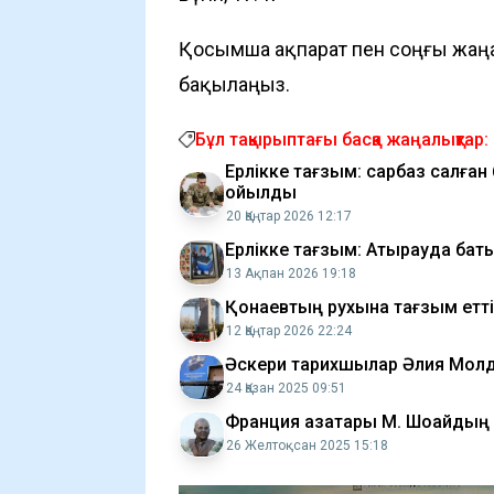
Қосымша ақпарат пен соңғы жаң
бақылаңыз.
Бұл тақырыптағы басқа жаңалықтар:
Ерлікке тағзым: сарбаз салған 
қойылды
20 Қаңтар 2026 12:17
Ерлікке тағзым: Атырауда баты
13 Ақпан 2026 19:18
Қонаевтың рухына тағзым етті
12 Қаңтар 2026 22:24
Әскери тарихшылар Әлия Молд
24 Қазан 2025 09:51
Франция қазақтары М. Шоқайдың
26 Желтоқсан 2025 15:18