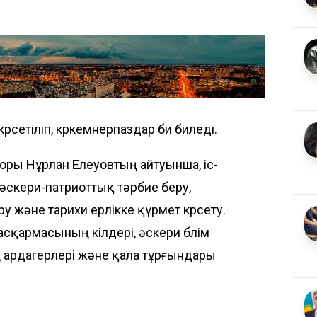
сетіліп, көркемөнерпаздар би биледі.
торы Нұрлан Елеуовтың айтуынша, іс-
әскери-патриоттық тәрбие беру,
у және тарихи ерлікке құрмет көрсету.
асқармасының өкілдері, әскери бөлім
 ардагерлері және қала тұрғындары