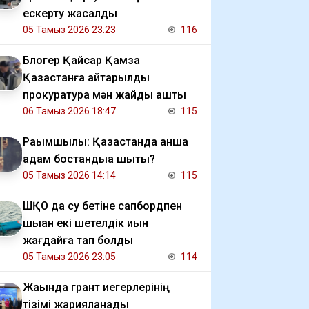
ескерту жасалды
05 Тамыз 2026 23:23
116
Блогер Қайсар Қамза
Қазақстанға қайтарылды
прокуратура мән жайды ашты
06 Тамыз 2026 18:47
115
Рақымшылық: Қазақстанда қанша
адам бостандыққа шықты?
05 Тамыз 2026 14:14
115
ШҚО да су бетіне сапбордпен
шыққан екі шетелдік қиын
жағдайға тап болды
05 Тамыз 2026 23:05
114
Жақында грант иегерлерінің
тізімі жарияланады