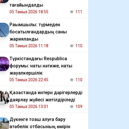
тағайындалды
05 Тамыз 2026 18:55
111
Рақымшылық: түрмеден
босатылғандардың саны
жарияланды
05 Тамыз 2026 11:18
110
Түркістандағы Respublica
форумы: нақты нәтиже, нақты
жауапкершілік
05 Тамыз 2026 22:45
110
Қазақстанда интерн дәрігерлерді
даярлау жүйесі жетілдіріледі
05 Тамыз 2026 13:01
109
Дүкенге тоқаш алуға бару
ақтөбелік отбасының өмірін