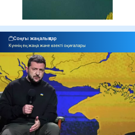
Соңғы жаңалықтар
Күннің ең жаңа және өзекті оқиғалары