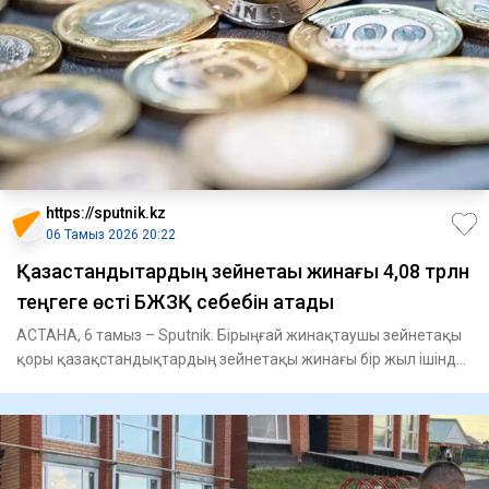
https://sputnik.kz
06 Тамыз 2026 20:22
Қазақстандықтардың зейнетақы жинағы 4,08 трлн
теңгеге өсті БЖЗҚ себебін атады
АСТАНА, 6 тамыз – Sputnik. Бірыңғай жинақтаушы зейнетақы
қоры қазақстандықтардың зейнетақы жинағы бір жыл ішінде
4,08 тр