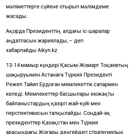
мәліметтерге сүйене отырып мәлімдеме
жасады..
Ақорда Президенттің алдағы іс-шаралар
аңдатпасын жариялады, – деп
хабарлайды
Aikyn.kz
13-14 мамыр күндері Қасым-Жомарт Тоқаевтың
шақыруымен Астанаға Түркия Президенті
Режеп Тайип Ердоған мемлекеттік сапармен
келеді. Мемлекеттер басшылары екіжақты
байланыстардың қазіргі жай-күйі мен
перспективасын талқылайды. Сондай-ақ
президенттер Қазақстан мен Түркия
арасындағы Жоғары деңгейдегі стратегиялық