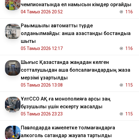
чемпионатында ел намысын кімдер қорғайды
04 Тамыз 2026 20:52
116
Рақымшылық автоматты түрде
қолданылмайды: қанша қазақстандық бостандыққа
шықты
05 Тамыз 2026 12:17
116
Шығыс Қазақстанда жаңадан келген
сотталушыдан ақша бопсалағандардың жаза
мерзімі ұзартылды
05 Тамыз 2026 13:08
115
ҰлтССО АҚ ға монополияға қарсы заң
бұзушылық үшін ескерту жасалды
05 Тамыз 2026 23:23
115
Павлодарда кәмелетке толмағандарға
алкоголь сатқандар жауапқа тартылды