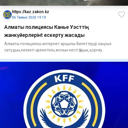
https://kaz.zakon.kz
06 Тамыз 2026 19:10
Алматы полициясы Канье Уэсттің
жанкүйерлерінt ескерту жасады
Алматы полициясы интернет арқылы билеттерді заңсыз
сатудың кезекті әрекетінің жолын кесті.Құқық қорғау
органдары әлеуме