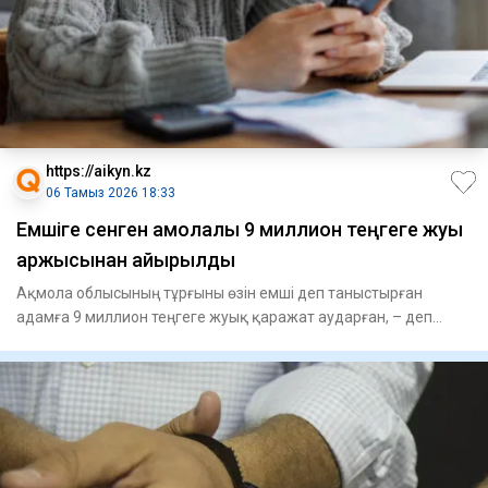
https://aikyn.kz
06 Тамыз 2026 18:33
Емшіге сенген ақмолалық 9 миллион теңгеге жуық
қаржысынан айырылды
Ақмола облысының тұрғыны өзін емші деп таныстырған
адамға 9 миллион теңгеге жуық қаражат аударған, – деп
хабарлайды Ai