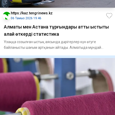
https://kaz.tengrinews.kz
06 Тамыз 2026 19:46
Алматы мен Астана тұрғындары қатты ыстықты
қалай өткерді статистика
Ұзаққа созылған ыстық аясында дәрігерлер күн өтуге
байланысты шағым артқанын айтады. Алматыда мұндай
жағдайлар саны е