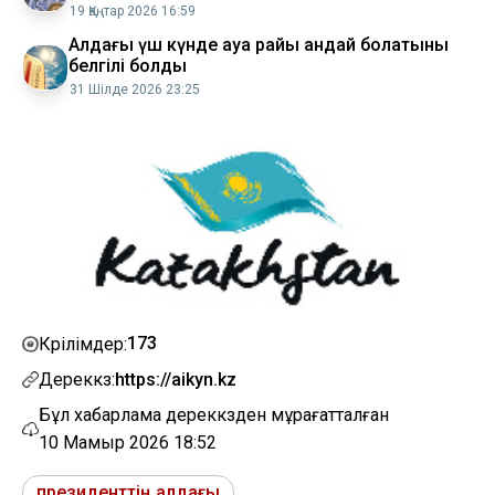
19 Қаңтар 2026 16:59
Алдағы үш күнде ауа райы қандай болатыны
белгілі болды
31 Шілде 2026 23:25
173
Көрілімдер:
Дереккөз:
https://aikyn.kz
Бұл хабарлама дереккөзден мұрағатталған
10 Мамыр 2026 18:52
президенттің алдағы