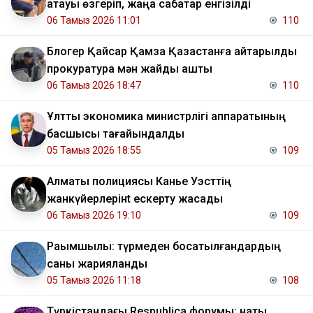
атауы өзгеріп, жаңа сабақтар енгізілді
06 Тамыз 2026 11:01
110
Блогер Қайсар Қамза Қазақстанға қайтарылды
прокуратура мән жайды ашты
06 Тамыз 2026 18:47
110
Ұлттық экономика министрлігі аппаратының
басшысы тағайындалды
05 Тамыз 2026 18:55
109
Алматы полициясы Канье Уэсттің
жанкүйерлерінt ескерту жасады
06 Тамыз 2026 19:10
109
Рақымшылық: түрмеден босатылғандардың
саны жарияланды
05 Тамыз 2026 11:18
108
Түркістандағы Respublica форумы: нақты