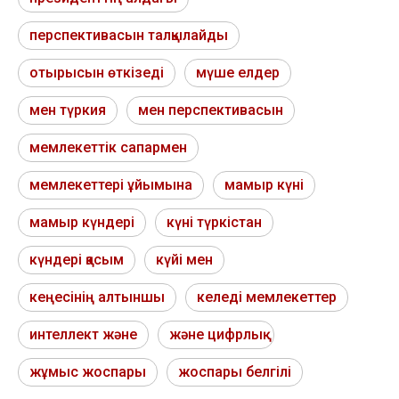
перспективасын талқылайды
отырысын өткізеді
мүше елдер
мен түркия
мен перспективасын
мемлекеттік сапармен
мемлекеттері ұйымына
мамыр күні
мамыр күндері
күні түркістан
күндері қасым
күйі мен
кеңесінің алтыншы
келеді мемлекеттер
интеллект және
және цифрлық
жұмыс жоспары
жоспары белгілі