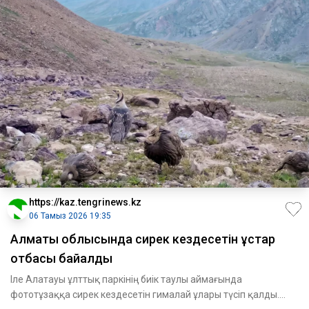
https://kaz.tengrinews.kz
06 Тамыз 2026 19:35
Алматы облысында сирек кездесетін құстар
отбасы байқалды
Іле Алатауы ұлттық паркінің биік таулы аймағында
фототұзаққа сирек кездесетін гималай ұлары түсіп қалды.