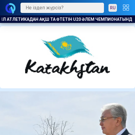
RU
АТЫНДА ЕЛ НАМЫСЫН КІМДЕР ҚОРҒАЙДЫ
РАҚЫМШЫЛЫҚ АВ