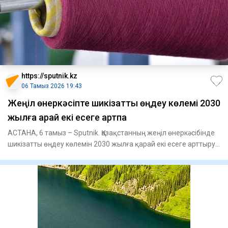
https://sputnik.kz
06 Тамыз 2026 19:43
Жеңіл өнеркәсіпте шикізатты өңдеу көлемі 2030
жылға қарай екі есеге артпақ
АСТАНА, 6 тамыз – Sputnik. Қазақстанның жеңіл өнеркәсібінде
шикізатты өңдеу көлемін 2030 жылға қарай екі есеге арттыру
ж