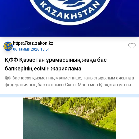
https://kaz.zakon.kz
06 Тамыз 2026 18:51
ҚФФ Қазақстан құрамасының жаңа бас
бапкерінің есімін жарияламақ
ҚФФ баспасөз қызметінің мәліметінше, таныстырылым аясында
федерацияның бас хатшысы Скотт Манн мен Қазақстан ұлттық
құра