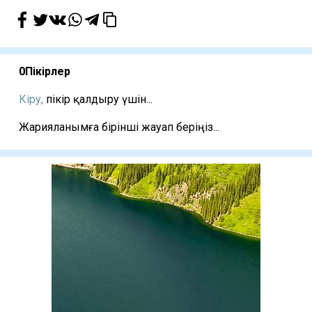
0
Пікірлер
Кіру,
пікір қалдыру үшін...
Жарияланымға бірінші жауап беріңіз...