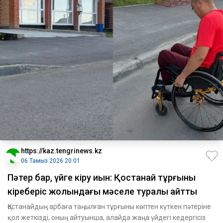
https://kaz.tengrinews.kz
06 Тамыз 2026 20:01
Пәтер бар, үйге кіру қиын: Қостанай тұрғыны
кіреберіс жолындағы мәселе туралы айтты
Қостанайдың арбаға таңылған тұрғыны көптен күткен пәтеріне
қол жеткізді, оның айтуынша, алайда жаңа үйдегі кедергісіз