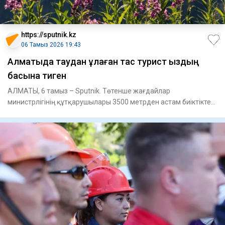
https://sputnik.kz
06 Тамыз 2026 19:43
Алматыда таудан құлаған тас турист қыздың
басына тиген
АЛМАТЫ, 6 тамыз – Sputnik. Төтенше жағдайлар
министрлігінің құтқарушылары 3500 метрден астам биіктіктен
шетелдік туристе