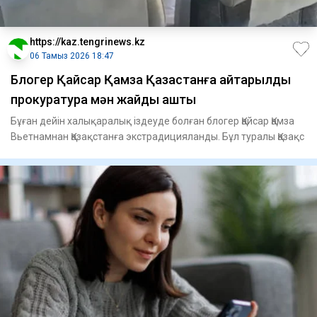
https://kaz.tengrinews.kz
06 Тамыз 2026 18:47
Блогер Қайсар Қамза Қазақстанға қайтарылды
прокуратура мән жайды ашты
Бұған дейін халықаралық іздеуде болған блогер Қайсар Қамза
Вьетнамнан Қазақстанға экстрадицияланды. Бұл туралы Қазақс