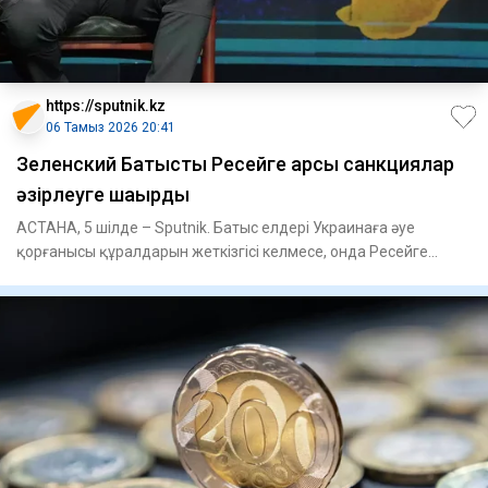
https://sputnik.kz
06 Тамыз 2026 20:41
Зеленский Батысты Ресейге қарсы санкциялар
әзірлеуге шақырды
АСТАНА, 5 шілде – Sputnik. Батыс елдері Украинаға әуе
қорғанысы құралдарын жеткізгісі келмесе, онда Ресейге
қарсы жаңа с