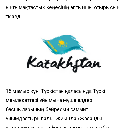
ынтымақтастық кеңесінің алтыншы отырысын
өткізеді.
15 мамыр күні Түркістан қаласында Түркі
мемлекеттері ұйымына мүше елдер
басшыларының бейресми саммиті
ұйымдастырылады. Жиында «Жасанды
интеллект және цифрлық даму» тақырыбы