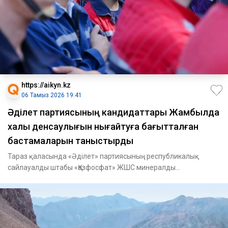
https://aikyn.kz
06 Тамыз 2026 19:41
Әділет партиясының кандидаттары Жамбылда
халық денсаулығын нығайтуға бағытталған
бастамаларын таныстырды
Тараз қаласында «Әділет» партиясының республикалық
сайлауалды штабы «Қазфосфат» ЖШС минералды
тыңайтқыштар зауытының е