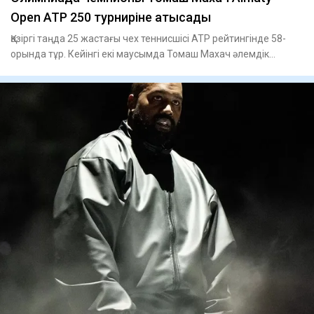
Open ATP 250 турниріне қатысады
Қазіргі таңда 25 жастағы чех теннисшісі ATP рейтингінде 58-
орында тұр. Кейінгі екі маусымда Томаш Махач әлемдік
турдың