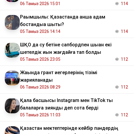
06 Тамыз 2026 15:01
114
Рақымшылық: Қазақстанда қанша адам
бостандыққа шықты?
05 Тамыз 2026 14:14
114
ШҚО да су бетіне сапбордпен шыққан екі
шетелдік қиын жағдайға тап болды
05 Тамыз 2026 23:05
112
Жақында грант иегерлерінің тізімі
жарияланады
06 Тамыз 2026 08:29
112
Қала басшысы Instagram мен TikTok ты
балаларға зиянды деп сотқа берді
05 Тамыз 2026 11:03
112
Қазақстан мектептерінде кейбір пәндердің