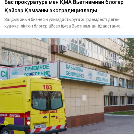
Бас прокуратура мен ҚМА Вьетнамнан блогер
Қайсар Қамзаны экстрадициялады
Заңсыз ойын бизнесін ұйымдастыруға жәрдемдесті деген
күдікке ілінген блогер Қайсар Қамза Вьетнамнан Қазақстанға
экстр