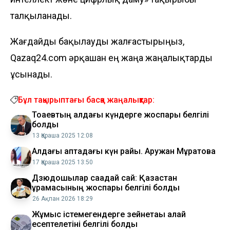
талқыланады.
Жағдайды бақылауды жалғастырыңыз,
Qazaq24.com әрқашан ең жаңа жаңалықтарды
ұсынады.
Бұл тақырыптағы басқа жаңалықтар:
Тоқаевтың алдағы күндерге жоспары белгілі
болды
13 Қараша 2025 12:08
Алдағы аптадағы күн райы. Аружан Мұратова
17 Қараша 2025 13:50
Дзюдошылар сақадай сай: Қазақстан
құрамасының жоспары белгілі болды
26 Ақпан 2026 18:29
Жұмыс істемегендерге зейнетақы қалай
есептелетіні белгілі болды