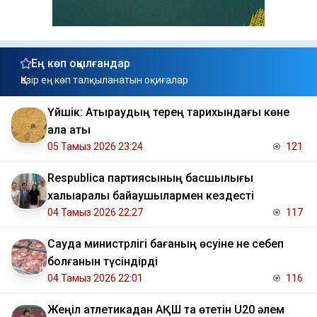
Ең көп оқылғандар
Қазір ең көп талқыланатын оқиғалар
Үйшік: Атыраудың терең тарихындағы көне
қала аты
05 Тамыз 2026 23:24
121
Respublica партиясының басшылығы
халықаралық байқаушылармен кездесті
04 Тамыз 2026 22:27
117
Сауда министрлігі бағаның өсуіне не себеп
болғанын түсіндірді
04 Тамыз 2026 22:01
116
Жеңіл атлетикадан АҚШ та өтетін U20 әлем