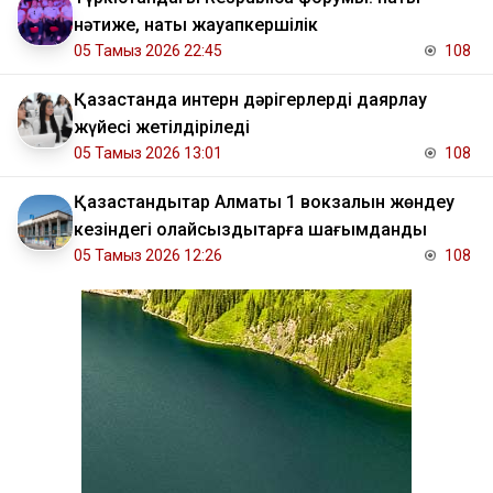
нәтиже, нақты жауапкершілік
05 Тамыз 2026 22:45
108
Қазақстанда интерн дәрігерлерді даярлау
жүйесі жетілдіріледі
05 Тамыз 2026 13:01
108
Қазақстандықтар Алматы 1 вокзалын жөндеу
кезіндегі қолайсыздықтарға шағымданды
05 Тамыз 2026 12:26
108