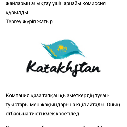
жайларын анықтау үшін арнайы комиссия
құрылды.
Тергеу жүріп жатыр.
Компания қаза тапқан қызметкердің туған-
туыстары мен жақындарына көңіл айтады. Оның
отбасына тиісті көмек көрсетіледі.