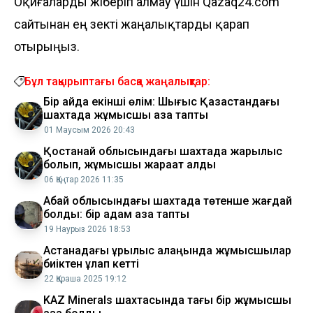
Оқиғаларды жіберіп алмау үшін Qazaq24.com
сайтынан ең өзекті жаңалықтарды қарап
отырыңыз.
Бұл тақырыптағы басқа жаңалықтар:
Бір айда екінші өлім: Шығыс Қазақстандағы
шахтада жұмысшы қаза тапты
01 Маусым 2026 20:43
Қостанай облысындағы шахтада жарылыс
болып, жұмысшы жарақат алды
06 Қаңтар 2026 11:35
Абай облысындағы шахтада төтенше жағдай
болды: бір адам қаза тапты
19 Наурыз 2026 18:53
Астанадағы құрылыс алаңында жұмысшылар
биіктен құлап кетті
22 Қараша 2025 19:12
KAZ Minerals шахтасында тағы бір жұмысшы