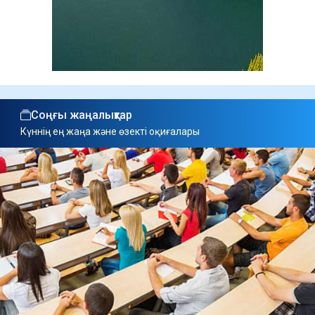
Соңғы жаңалықтар
Күннің ең жаңа және өзекті оқиғалары