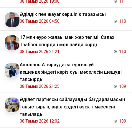
08 Тамыз 2026 19:00
111
Әділдік пен жауапкершілік таразысы
08 Тамыз 2026 04:50
110
17 млн еуро жалақы мен жер телімі: Салах
Трабзонспордан мол пайда көрді
08 Тамыз 2026 21:21
110
​Ақшолақов Атыраудағы тұрғын үй
кешендеріндегі кәріз суы мәселесін шешуді
тапсырды
08 Тамыз 2026 21:25
109
Әділет партиясы сайлауалды бағдарламасын
таныстырып, өңірлердегі өзекті мәселені
талқылады
08 Тамыз 2026 12:02
109