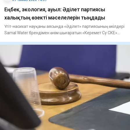
Еңбек, экология, ауыл: Әділет партиясы
халықтың өзекті мәселелерін тыңдады
Үгіт-насихат науқаны аясында «Әділет» партиясының өкілдері
Samal Water брендімен өнім шығаратын «Керемет Су СКЕ»
ЖШС-н