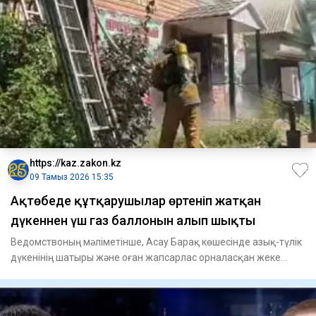
https://kaz.zakon.kz
09 Тамыз 2026 15:35
Ақтөбеде құтқарушылар өртеніп жатқан
дүкеннен үш газ баллонын алып шықты
Ведомствоның мәліметінше, Асау Барақ көшесінде азық-түлік
дүкенінің шатыры және оған жапсарлас орналасқан жеке
тұрғын ү