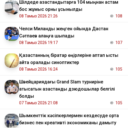
​Шілдеде қазақстандықтарға 104 мыңнан астам
бос жұмыс орны ұсынылды
08 Тамыз 2026 21:26
108
Челси Миланды жеңген ойында Дастан
Сәтпаев алаңға шықпады
08 Тамыз 2026 19:17
107
Қазақстанның бірқатар өңірлеріне аптап ыстық
қайта оралады синоптиктер
08 Тамыз 2026 16:24
105
Швейцариядағы Grand Slam турниріне
қатысатын қазақстандық дзюдошылар белгілі
болды
07 Тамыз 2026 21:08
105
Шымкенттік кәсіпкерлермен кездесуде орта
бизнес пен креативті экономиканы дамыту