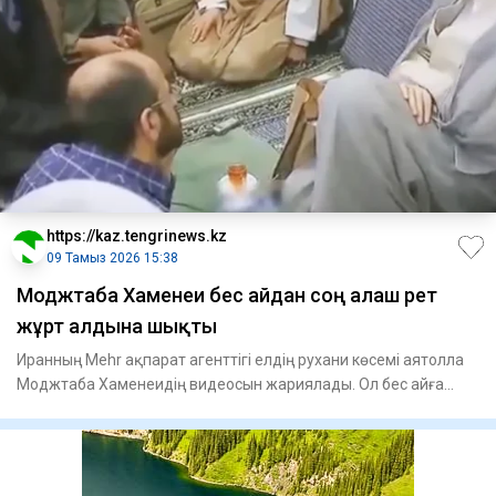
https://kaz.tengrinews.kz
09 Тамыз 2026 15:38
Моджтаба Хаменеи бес айдан соң алғаш рет
жұрт алдына шықты
Иранның Mehr ақпарат агенттігі елдің рухани көсемі аятолла
Моджтаба Хаменеидің видеосын жариялады. Ол бес айға
жуық у