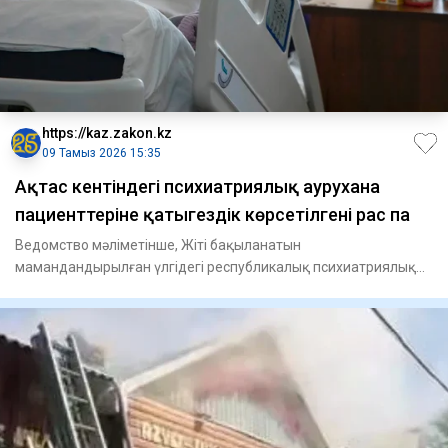
https://kaz.zakon.kz
09 Тамыз 2026 15:35
Ақтас кентіндегі психиатриялық аурухана
пациенттеріне қатыгездік көрсетілгені рас па
Ведомство мәліметінше, Жіті бақыланатын
мамандандырылған үлгідегі республикалық психиатриялық
ауруханада пациенттерге ф