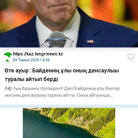
https://kaz.tengrinews.kz
09 Тамыз 2026 14:38
Өте ауыр : Байденнің ұлы оның денсаулығы
туралы айтып берді
АҚШ-тың бұрынғы президенті Джо Байденнің ұлы Хантер
әкесінің денсаулығы туралы айтты. Оның айтуынша,
саясаткердің аур