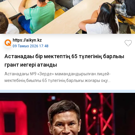
https://aikyn.kz
09 Тамыз 2026 17:48
Астанадағы бір мектептің 65 түлегінің барлығы
грант иегері атанды
Астанадағы №9 «Зерде» мамандандырылған лицей-
мектебінің биылғы 65 түлегінің барлығы жоғары оқу
орындарында тегін білім