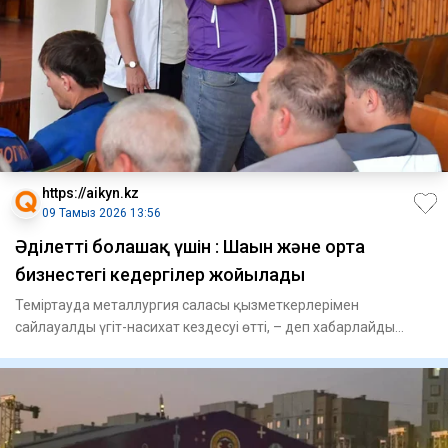
https://aikyn.kz
09 Тамыз 2026 13:56
Әділетті болашақ үшін : Шағын және орта
бизнестегі кедергілер жойылады
Теміртауда металлургия саласы қызметкерлерімен
сайлауалды үгіт-насихат кездесуі өтті, – деп хабарлайды
Aikyn.kz сайты.