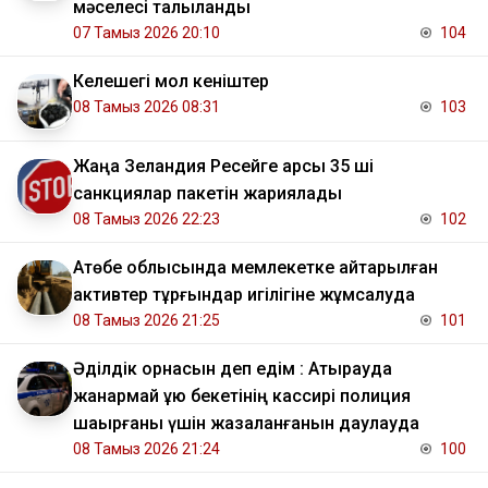
мәселесі талқыланды
07 Тамыз 2026 20:10
104
Келешегі мол кеніштер
08 Тамыз 2026 08:31
103
Жаңа Зеландия Ресейге қарсы 35 ші
санкциялар пакетін жариялады
08 Тамыз 2026 22:23
102
​Ақтөбе облысында мемлекетке қайтарылған
активтер тұрғындар игілігіне жұмсалуда
08 Тамыз 2026 21:25
101
Әділдік орнасын деп едім : Атырауда
жанармай құю бекетінің кассирі полиция
шақырғаны үшін жазаланғанын даулауда
08 Тамыз 2026 21:24
100