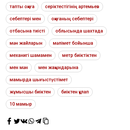
тапты оқиға
серіктестігінің артемьев
себептері мен
оқиғаның себептері
отбасына тиісті
облысында шахтада
мән жайларын
мәлімет бойынша
механигі шамамен
метр биіктіктен
мен мән
мен жақындарына
мамырда шығыстүстімет
жұмысшы биіктен
биіктен құлап
10 мамыр