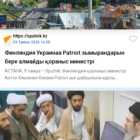
https://sputnik.kz
09 Тамыз 2026 16:05
Финляндия Украинаға Patriot зымырандарын
бере алмайды қорғаныс министрі
АСТАНА, 9 тамыз – Sputnik. Финляндия қорғаныс министрі
Антти Хяккянен Киевке Patriot әуе шабуылына қарсы
қорғаныс жүйеле