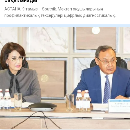
бақыланады
АСТАНА, 9 тамыз – Sputnik. Мектеп оқушыларының
профилактикалық тексерулері цифрлық диагностикалық
жабдықтарды пайдалану