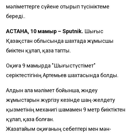
мәліметтерге сүйене отырып түсініктеме
береді..
АСТАНА, 10 мамыр – Sputnik.
Шығыс
Қазақстан облысында шахтада жұмысшы
биіктен құлап, қаза тапты.
Оқиға 9 мамырда "Шығыстүстімет"
серіктестігінің Артемьев шахтасында болды.
Алдын ала мәлімет бойынша, жөндеу
жұмыстарын жүргізу кезінде шаң-желдету
қызметінің механигі шамамен 9 метр биіктіктен
құлап, қаза болған.
Жазатайым оқиғаның себептері мен мән-