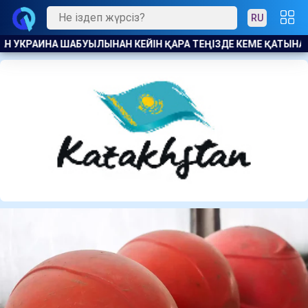
RU
ЫНАСЫН ШЕКТЕДІ
ӘДІЛДІК ПЕН ЖАУАПКЕРШІЛІК ТАРАЗЫСЫ