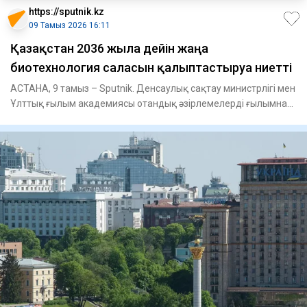
https://sputnik.kz
09 Тамыз 2026 16:11
Қазақстан 2036 жылға дейін жаңа
биотехнология саласын қалыптастыруға ниетті
АСТАНА, 9 тамыз – Sputnik. Денсаулық сақтау министрлігі мен
Ұлттық ғылым академиясы отандық әзірлемелерді ғылымнан
тәжір