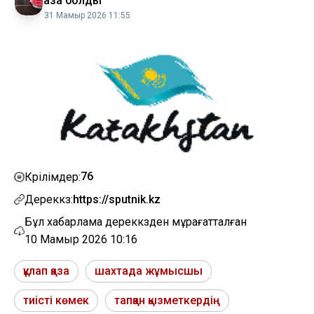
қаза болды
31 Мамыр 2026 11:55
76
Көрілімдер:
Дереккөз:
https://sputnik.kz
Бұл хабарлама дереккөзден мұрағатталған
10 Мамыр 2026 10:16
құлап қаза
шахтада жұмысшы
тиісті көмек
тапқан қызметкердің