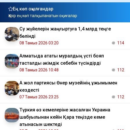
Ең көп оқылғандар
Қазір ең көп талқыланатын оқиғалар
Су жүйелерін жаңғыртуға 1,4 млрд теңге
бөлінді
08 Тамыз 2026 03:20
114
Алматыда атақты муралдың үсті бояп
тасталды әкімдік себебін түсіндірді
08 Тамыз 2026 10:48
112
Ақ жол партиясы Өнер музейінің ұжымымен
кездесті
07 Тамыз 2026 23:25
112
Түркия өз кемелеріне жасалған Украина
шабуылынан кейін Қара теңізде кеме
қатынасын шектеді