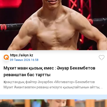
https://aikyn.kz
09 Тамыз 2026 16:58
Мұхит маған қызық емес : Әнуар Бекембетов
реванштан бас тартты
Қазақстандық файтер Әнуарбек «Мотиватор» Бекембетов
Мұхит Амантаевпен реванш өткізуге қызықпайтынын айтты, –
деп хабар