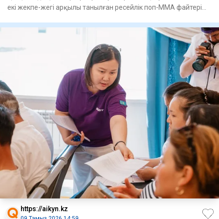
екі жекпе-жегі арқылы танылған ресейлік поп-ММА файтері
Фарид
https://aikyn.kz
09 Тамыз 2026 14:59