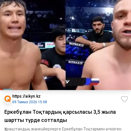
https://aikyn.kz
09 Тамыз 2026 15:08
Еркебұлан Тоқтардың қарсыласы 3,5 жылға
шартты түрде сотталды
Қазақстандық жанкүйерлерге Еркебұлан Тоқтармен өткізген