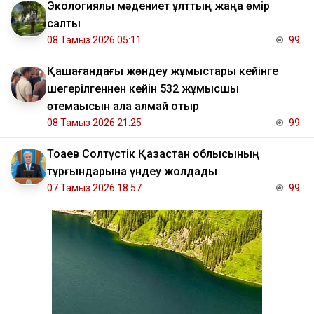
Экологиялық мәдениет ұлттың жаңа өмір
салты
08 Тамыз 2026 05:11
99
Қашағандағы жөндеу жұмыстары кейінге
шегерілгеннен кейін 532 жұмысшы
өтемақысын ала алмай отыр
08 Тамыз 2026 21:25
99
Тоқаев Солтүстік Қазақстан облысының
тұрғындарына үндеу жолдады
07 Тамыз 2026 18:57
99