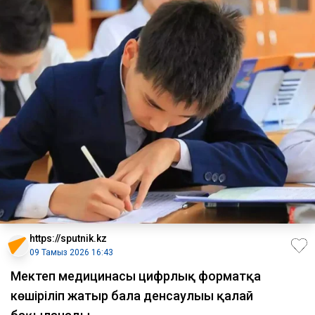
https://sputnik.kz
09 Тамыз 2026 16:43
Мектеп медицинасы цифрлық форматқа
көшіріліп жатыр бала денсаулығы қалай