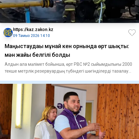
https://kaz.zakon.kz
09 Тамыз 2026 14:10
Маңғыстаудағы мұнай кен орнында өрт шықты:
мән жайы белгілі болды
Алдын ала мәлімет бойынша, өрт РВС №2 сыйымдылығы 2000
текше метрлік резервуардың түбіндегі шөгінділерді тазалау
жұмыст