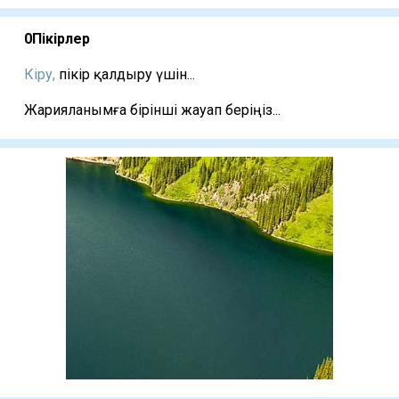
0
Пікірлер
Кіру,
пікір қалдыру үшін...
Жарияланымға бірінші жауап беріңіз...