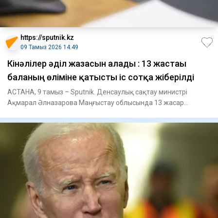
https://sputnik.kz
09 Тамыз 2026 14:49
Кінәлілер әділ жазасын алады : 13 жастағы
баланың өліміне қатысты іс сотқа жіберілді
АСТАНА, 9 тамыз – Sputnik. Денсаулық сақтау министрі
Ақмарал Әлназарова Маңғыстау облысында 13 жасар
баланың көз жұмуына