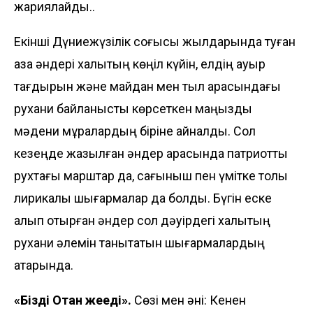
жариялайды..
Екінші Дүниежүзілік соғысы жылдарында туған
қазақ әндері халықтың көңіл күйін, елдің ауыр
тағдырын және майдан мен тыл арасындағы
рухани байланысты көрсеткен маңызды
мәдени мұралардың біріне айналды. Сол
кезеңде жазылған әндер арасында патриоттық
рухтағы марштар да, сағыныш пен үмітке толы
лирикалық шығармалар да болды. Бүгін еске
алып отырған әндер сол дәуірдегі халықтың
рухани әлемін танытатын шығармалардың
қатарында.
«Біздің Отан жеңеді».
Сөзі мен әні: Кенен