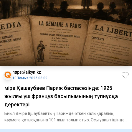
https://aikyn.kz
10 Тамыз 2026 08:09
Әміре Қашаубаев Париж баспасөзінде: 1925
жылғы үш француз басылымының түпнұсқа
деректері
Биыл Әміре Қашаубаевтың Парижде өткен халықаралық
көрмеге қатысқанына 101 жыл толып отыр. Осы уақыт ішінде
оны