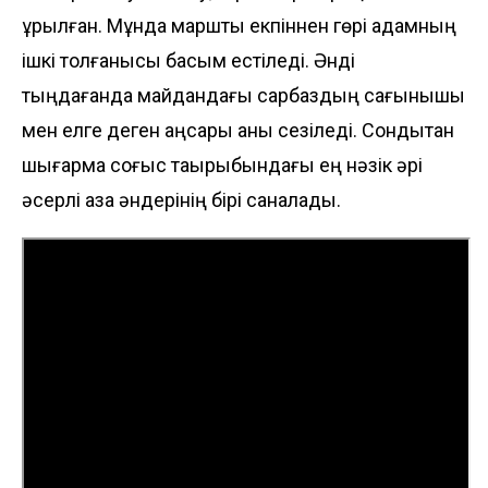
құрылған. Мұнда марштық екпіннен гөрі адамның
ішкі толғанысы басым естіледі. Әнді
тыңдағанда майдандағы сарбаздың сағынышы
мен елге деген аңсары анық сезіледі. Сондықтан
шығарма соғыс тақырыбындағы ең нәзік әрі
әсерлі қазақ әндерінің бірі саналады.