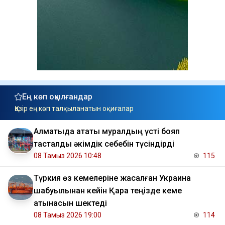
Ең көп оқылғандар
Қазір ең көп талқыланатын оқиғалар
Алматыда атақты муралдың үсті бояп
тасталды әкімдік себебін түсіндірді
08 Тамыз 2026 10:48
115
Түркия өз кемелеріне жасалған Украина
шабуылынан кейін Қара теңізде кеме
қатынасын шектеді
08 Тамыз 2026 19:00
114