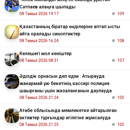
Сәтпаев алаңға шықпады
08 Тамыз 2026 19:17
109
Қазақстанның бірқатар өңірлеріне аптап ыстық
қайта оралады синоптиктер
08 Тамыз 2026 16:24
108
Келешегі мол кеніштер
08 Тамыз 2026 08:31
107
Әділдік орнасын деп едім : Атырауда
жанармай құю бекетінің кассирі полиция
шақырғаны үшін жазаланғанын даулауда
08 Тамыз 2026 21:24
105
​Ақтөбе облысында мемлекетке қайтарылған
активтер тұрғындар игілігіне жұмсалуда
08 Тамыз 2026 21:25
105