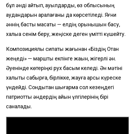
бұл әнді айтып, ауылдарды, өз облысының
аудандарын аралағаны да көрсетіледі. Яғни
әннің басты мақсаты — елдің қорқынышын басу,
халыққа сенім беру, жеңіске деген үмітті күшейту.
Композициялық сипаты жағынан «Біздің Отан
жеңеді» — марштық екпінге жақын, жігерлі ән.
Әуенінде көтеріңкі рух басым келеді. Ән мәтіні
халықты сабырға, бірлікке, жауға қарсы күреске
үндейді. Сондықтан шығарма сол кезеңдегі
патриоттық әндердің айқын үлгілерінің бірі
саналады.