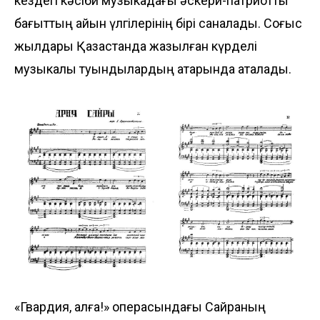
кездегі кәсіби музыкадағы әскери-патриоттық
бағыттың айқын үлгілерінің бірі саналады. Соғыс
жылдары Қазақстанда жазылған күрделі
музыкалық туындылардың қатарында аталады.
«Гвардия, алға!» операсындағы Сайраның