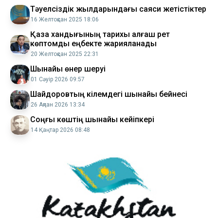
Тәуелсіздік жылдарындағы саяси жетістіктер
16 Желтоқсан 2025 18:06
Қазақ хандығының тарихы алғаш рет
көптомдық еңбекте жарияланады
20 Желтоқсан 2025 22:31
Шынайы өнер шеруі
01 Сәуір 2026 09:57
Шайдоровтың кілемдегі шынайы бейнесі
26 Ақпан 2026 13:34
Соңғы көштің шынайы кейіпкері
14 Қаңтар 2026 08:48