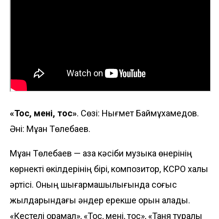
«Тос, мені, тос»
. Сөзі: Нығмет Баймұхамедов.
Әні: Мұқан Төлебаев.
Мұқан Төлебаев — қазақ кәсіби музыка өнерінің
көрнекті өкілдерінің бірі, композитор, КСРО халық
әртісі. Оның шығармашылығында соғыс
жылдарындағы әндер ерекше орын алады.
«Кестелі орамал», «Тос, мені, тос», «Таня туралы