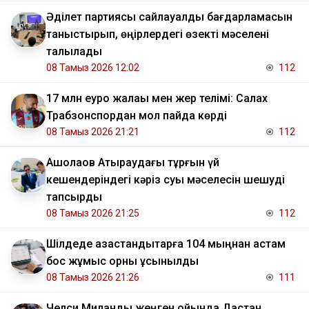
Әділет партиясы сайлауалды бағдарламасын
таныстырып, өңірлердегі өзекті мәселені
талқылады
08 Тамыз 2026 12:02
112
17 млн еуро жалақы мен жер телімі: Салах
Трабзонспордан мол пайда көрді
08 Тамыз 2026 21:21
112
​Ақшолақов Атыраудағы тұрғын үй
кешендеріндегі кәріз суы мәселесін шешуді
тапсырды
08 Тамыз 2026 21:25
112
​Шілдеде қазақстандықтарға 104 мыңнан астам
бос жұмыс орны ұсынылды
08 Тамыз 2026 21:26
111
Челси Миланды жеңген ойында Дастан