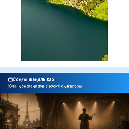
Соңғы жаңалықтар
Күннің ең жаңа және өзекті оқиғалары