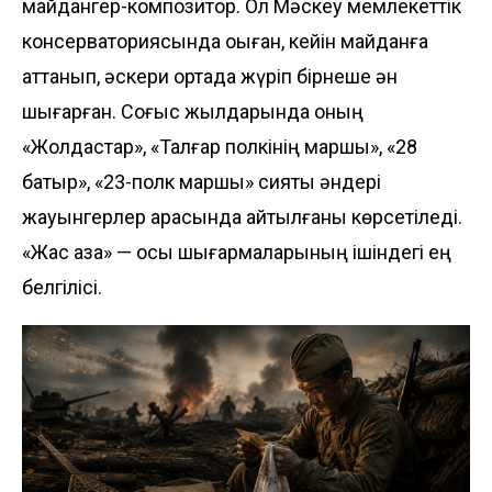
майдангер-композитор. Ол Мәскеу мемлекеттік
консерваториясында оқыған, кейін майданға
аттанып, әскери ортада жүріп бірнеше ән
шығарған. Соғыс жылдарында оның
«Жолдастар», «Талғар полкінің маршы», «28
батыр», «23-полк маршы» сияқты әндері
жауынгерлер арасында айтылғаны көрсетіледі.
«Жас қазақ» — осы шығармаларының ішіндегі ең
белгілісі.