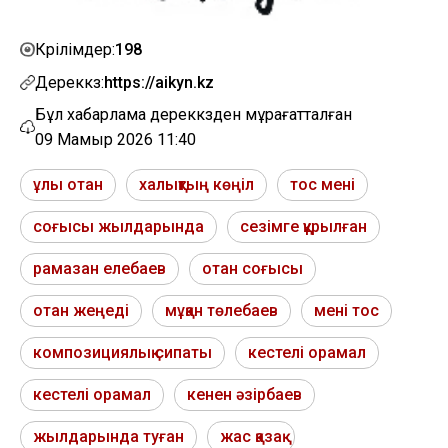
198
Көрілімдер:
Дереккөз:
https://aikyn.kz
Бұл хабарлама дереккөзден мұрағатталған
09 Мамыр 2026 11:40
ұлы отан
халықтың көңіл
тос мені
соғысы жылдарында
сезімге құрылған
рамазан елебаев
отан соғысы
отан жеңеді
мұқан төлебаев
мені тос
композициялық сипаты
кестелі орамал
кестелі орамал
кенен әзірбаев
жылдарында туған
жас қазақ