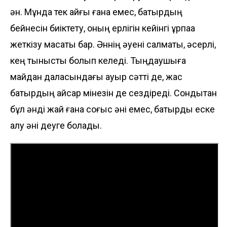
ән. Мұнда тек қайғы ғана емес, батырдың
бейнесін биіктету, оның ерлігін кейінгі ұрпаққа
жеткізу мақсаты бар. Әннің әуені салмақты, әсерлі,
кең тынысты болып келеді. Тыңдаушыға
майдан даласындағы ауыр сәтті де, жас
батырдың қайсар мінезін де сездіреді. Сондықтан
бұл әнді жай ғана соғыс әні емес, батырды еске
алу әні деуге болады.