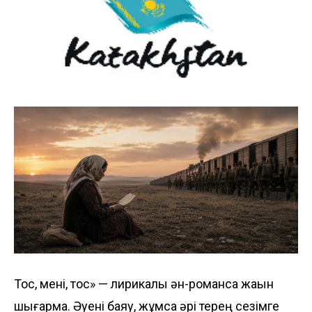
Тос, мені, тос» — лирикалық ән-романсқа жақын
шығарма. Әуені баяу, жұмсақ әрі терең сезімге