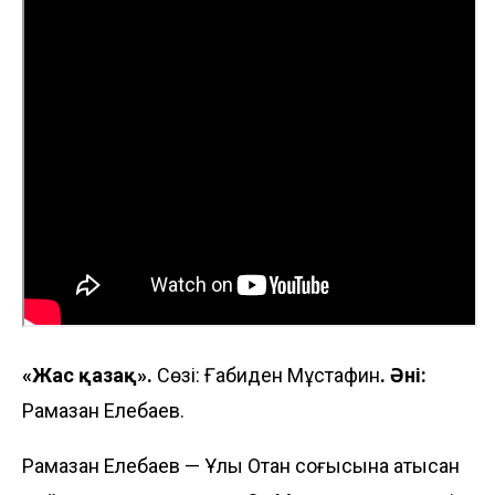
«Жас қазақ».
Сөзі: Ғабиден Мұстафин
. Әні:
Рамазан Елебаев.
Рамазан Елебаев — Ұлы Отан соғысына қатысқан