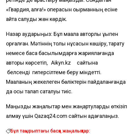
«Гвардия, алға!» операсын оқырманның есіне
қайта салуды жөн көрдік.
Назар аударыңыз: Бұл мақала авторлық құқықпен
қорғалған. Мәтіннің толық нұсқасын көшіру, тарату
немесе басқа басылымдарға жариялағанда
авторы көрсетіп,
Аikyn.kz
сайтына
белсенді гиперсілтеме беру міндетті.
Мақаланың жекелеген бөліктерін пайдаланғанда
да осы талап сақталуы тиіс.
Маңызды жаңалықтар мен жаңартуларды өткізіп
алмау үшін Qazaq24.com сайтын қадағалаңыз.
Бұл тақырыптағы басқа жаңалықтар: