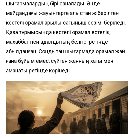
шығармалардың бірі саналады. Әнде
майдандағы жауынгерге алыстан жіберілген
кестелі орамал арқылы сағыныш сезімі беріледі.
Қазақ тұрмысында кестелі орамал естелік,
махаббат пен адалдықтың белгісі ретінде
қабылданған. Сондықтан шығармада орамал жай
ғана бұйым емес, сүйген жанның хаты мен
аманаты ретінде көрінеді.