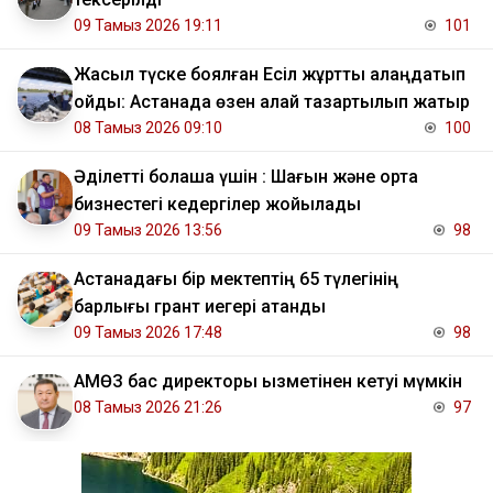
09 Тамыз 2026 19:11
101
Жасыл түске боялған Есіл жұртты алаңдатып
қойды: Астанада өзен қалай тазартылып жатыр
08 Тамыз 2026 09:10
100
Әділетті болашақ үшін : Шағын және орта
бизнестегі кедергілер жойылады
09 Тамыз 2026 13:56
98
Астанадағы бір мектептің 65 түлегінің
барлығы грант иегері атанды
09 Тамыз 2026 17:48
98
АМӨЗ бас директоры қызметінен кетуі мүмкін
08 Тамыз 2026 21:26
97