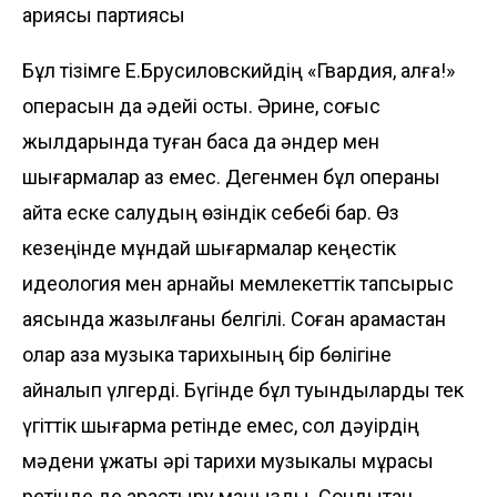
ариясы партиясы
Бұл тізімге Е.Брусиловскийдің «Гвардия, алға!»
операсын да әдейі қостық. Әрине, соғыс
жылдарында туған басқа да әндер мен
шығармалар аз емес. Дегенмен бұл операны
қайта еске салудың өзіндік себебі бар. Өз
кезеңінде мұндай шығармалар кеңестік
идеология мен арнайы мемлекеттік тапсырыс
аясында жазылғаны белгілі. Соған қарамастан
олар қазақ музыка тарихының бір бөлігіне
айналып үлгерді. Бүгінде бұл туындыларды тек
үгіттік шығарма ретінде емес, сол дәуірдің
мәдени құжаты әрі тарихи музыкалық мұрасы
ретінде де қарастыру маңызды. Сондықтан