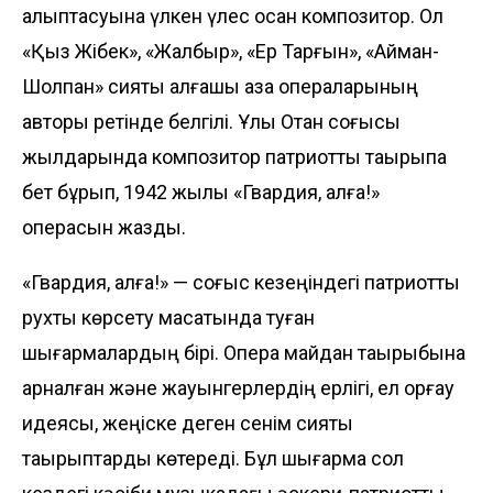
қалыптасуына үлкен үлес қосқан композитор. Ол
«Қыз Жібек», «Жалбыр», «Ер Тарғын», «Айман-
Шолпан» сияқты алғашқы қазақ операларының
авторы ретінде белгілі. Ұлы Отан соғысы
жылдарында композитор патриоттық тақырыпқа
бет бұрып, 1942 жылы «Гвардия, алға!»
операсын жазды.
«Гвардия, алға!» — соғыс кезеңіндегі патриоттық
рухты көрсету мақсатында туған
шығармалардың бірі. Опера майдан тақырыбына
арналған және жауынгерлердің ерлігі, ел қорғау
идеясы, жеңіске деген сенім сияқты
тақырыптарды көтереді. Бұл шығарма сол