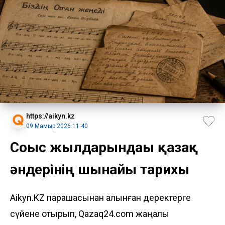
https://aikyn.kz
09 Мамыр 2026 11:40
Соғыс жылдарындағы қазақ
әндерінің шынайы тарихы
Aikyn.KZ парақшасынан алынған деректерге
сүйене отырып, Qazaq24.com жаңалық