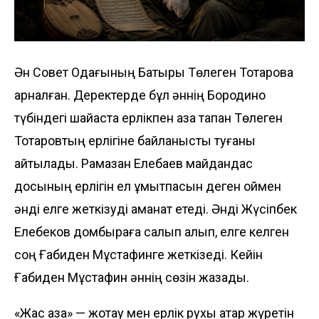
Ән Совет Одағының Батыры Төлеген Тоқтаровқа
арналған. Деректерде бұл әннің Бородино
түбіндегі шайқаста ерлікпен қаза тапқан Төлеген
Тоқтаровтың ерлігіне байланысты туғаны
айтылады. Рамазан Елебаев майдандас
досының ерлігін ел ұмытпасын деген оймен
әнді елге жеткізуді аманат етеді. Әнді Жүсіпбек
Елебеков домбыраға салып алып, елге келген
соң Ғабиден Мұстафинге жеткізеді. Кейін
Ғабиден Мұстафин әннің сөзін жазады.
«Жас қазақ» — жоқтау мен ерлік рухы қатар жүретін