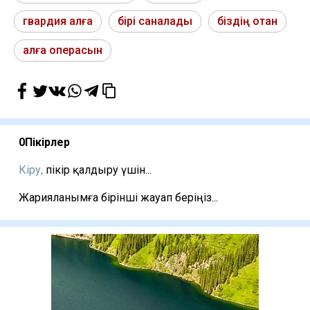
гвардия алға
бірі саналады
біздің отан
алға операсын
0
Пікірлер
Кіру,
пікір қалдыру үшін...
Жарияланымға бірінші жауап беріңіз...