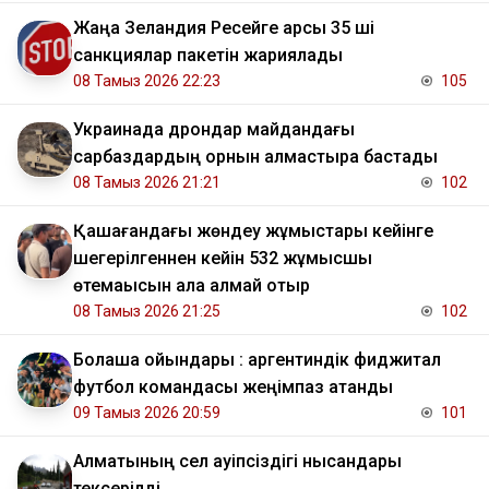
Жаңа Зеландия Ресейге қарсы 35 ші
санкциялар пакетін жариялады
08 Тамыз 2026 22:23
105
Украинада дрондар майдандағы
сарбаздардың орнын алмастыра бастады
08 Тамыз 2026 21:21
102
Қашағандағы жөндеу жұмыстары кейінге
шегерілгеннен кейін 532 жұмысшы
өтемақысын ала алмай отыр
08 Тамыз 2026 21:25
102
Болашақ ойындары : аргентиндік фиджитал
футбол командасы жеңімпаз атанды
09 Тамыз 2026 20:59
101
Алматының сел қауіпсіздігі нысандары
тексерілді