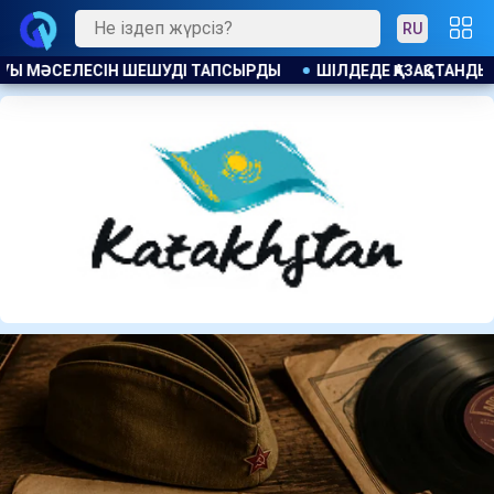
RU
РДЫ
​ШІЛДЕДЕ ҚАЗАҚСТАНДЫҚТАРҒА 104 МЫҢНАН АСТАМ Б