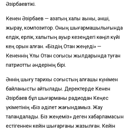
Әзірбаевтікі.
Кенен Әзірбаев — қазақтың халық ақыны, әнші,
жырау, композитор. Оның шығармашылығында
елдік, ерлік, халықтың ауыр кезеңдегі көңіл күйі
кең орын алған. «Біздің Отан жеңеді» —
Кененнің Ұлы Отан соғысы жылдарында туған
патриоттық әндерінің бірі.
Әннің шығу тарихы соғыстың алғашқы күнімен
байланысты айтылады. Деректерде Кенен
Әзірбаев бұл шығарманы радиодан Кеңес
үкіметінің «Біз әділет жағындамыз. Жау
талқандалады. Біз жеңеміз» деген хабарламасын
естігеннен кейін шығарғаны жазылған. Кейін