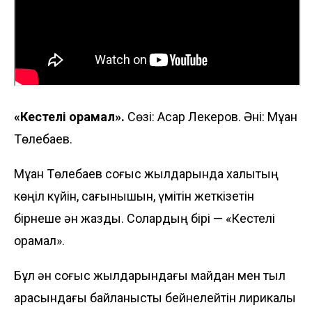
«Кестелі орамал».
Сөзі: Асқар Лекеров. Әні: Мұқан
Төлебаев.
Мұқан Төлебаев соғыс жылдарында халықтың
көңіл күйін, сағынышын, үмітін жеткізетін
бірнеше ән жазды. Солардың бірі — «Кестелі
орамал».
Бұл ән соғыс жылдарындағы майдан мен тыл
арасындағы байланысты бейнелейтін лирикалық