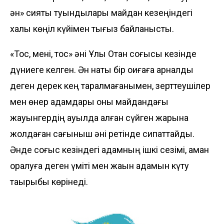
ән» сияқты туындылары майдан кезеңіндегі
халық көңіл күйімен тығыз байланысты.
«Тос, мені, тос» әні Ұлы Отан соғысы кезінде
дүниеге келген. Ән нақты бір оқиғаға арналды
деген дерек кең таралмағанымен, зерттеушілер
мен өнер адамдары оны майдандағы
жауынгердің ауылда қалған сүйген жарына
жолдаған сағыныш әні ретінде сипаттайды.
Әнде соғыс кезіндегі адамның ішкі сезімі, аман
оралуға деген үміті мен жақын адамын күту
тақырыбы көрінеді.