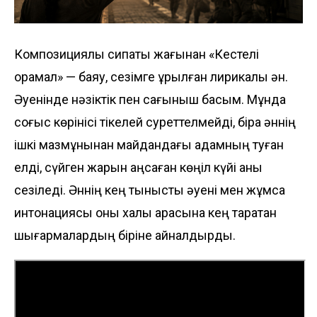
Композициялық сипаты жағынан «Кестелі
орамал» — баяу, сезімге құрылған лирикалық ән.
Әуенінде нәзіктік пен сағыныш басым. Мұнда
соғыс көрінісі тікелей суреттелмейді, бірақ әннің
ішкі мазмұнынан майдандағы адамның туған
елді, сүйген жарын аңсаған көңіл күйі анық
сезіледі. Әннің кең тынысты әуені мен жұмсақ
интонациясы оны халық арасына кең таратқан
шығармалардың біріне айналдырды.