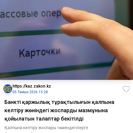
https://kaz.zakon.kz
05 Тамыз 2026 15:28
Банктің қаржылық тұрақтылығын қалпына
келтіру жөніндегі жоспардың мазмұнына
қойылатын талаптар бекітілді
Қалпына келтіру жоспары төмендегілерге