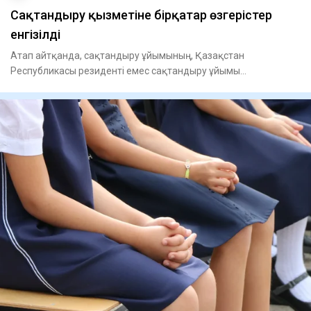
Сақтандыру қызметіне бірқатар өзгерістер
енгізілді
Атап айтқанда, сақтандыру ұйымының, Қазақстан
Республикасы резиденті емес сақтандыру ұйымы
филиалының сақтандыру қызмет