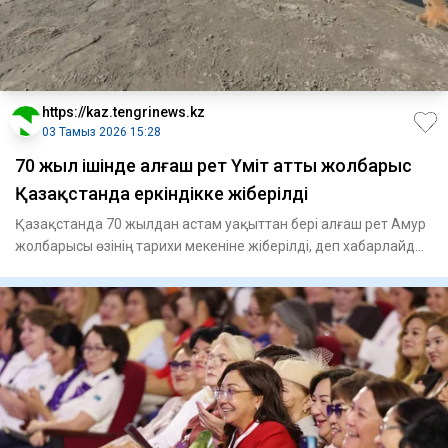
https://kaz.tengrinews.kz
03 Тамыз 2026 15:28
70 жыл ішінде алғаш рет Үміт атты жолбарыс
Қазақстанда еркіндікке жіберілді
Қазақстанда 70 жылдан астам уақыттан бері алғаш рет Амур
жолбарысы өзінің тарихи мекеніне жіберілді, деп хабарлайды
T