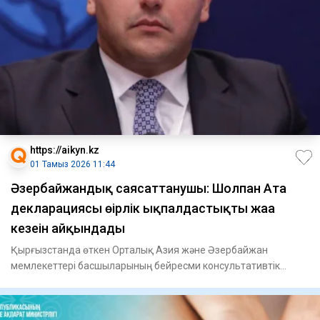
https://aikyn.kz
01 Тамыз 2026 11:44
Әзербайжандық саясаттанушы: Шолпан Ата
декларациясы өңірлік ықпалдастықтың жаңа
кезеңін айқындады
Қырғызстанда өткен Орталық Азия және Әзербайжан
мемлекеттері басшыларының бейресми консультативтік
кездесуі өңірлік ық