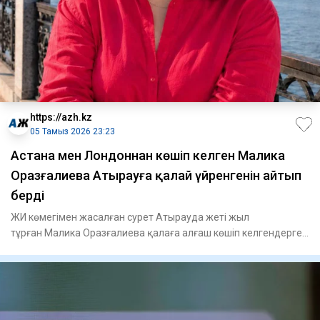
https://azh.kz
05 Тамыз 2026 23:23
Астана мен Лондоннан көшіп келген Малика
Оразғалиева Атырауға қалай үйренгенін айтып
берді
ЖИ көмегімен жасалған сурет Атырауда жеті жыл
тұрған Малика Оразғалиева қалаға алғаш көшіп келгендерге
бес нәрсеге көңі