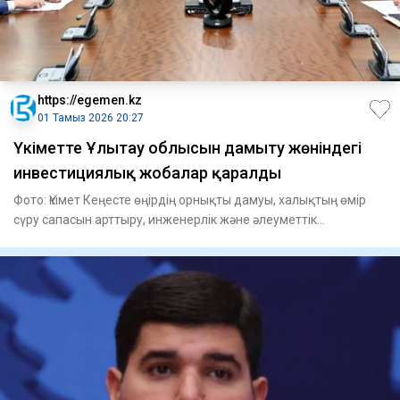
https://egemen.kz
01 Тамыз 2026 20:27
Үкіметте Ұлытау облысын дамыту жөніндегі
инвестициялық жобалар қаралды
Фото: Үкімет Кеңесте өңірдің орнықты дамуы, халықтың өмір
сүру сапасын арттыру, инженерлік және әлеуметтік
инфрақұры