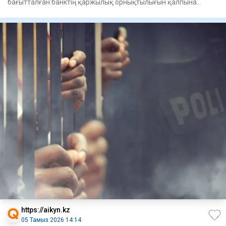
бағытталған:банктің қаржылық орнықтылығын қалпына
келтіруге, оның ішінде дағдары
https://aikyn.kz
05 Тамыз 2026 14:14