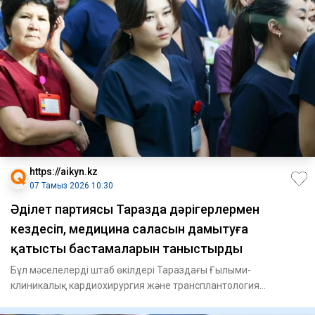
https://aikyn.kz
07 Тамыз 2026 10:30
Әділет партиясы Таразда дәрігерлермен
кездесіп, медицина саласын дамытуға
қатысты бастамаларын таныстырды
Бұл мәселелерді штаб өкілдері Тараздағы Ғылыми-
клиникалық кардиохирургия және трансплантология
орталығының ұжымымен өт