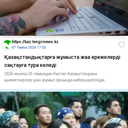
https://kaz.tengrinews.kz
07 Тамыз 2026 17:55
Қазақстандықтарға жұмыста жаңа ережелерді
сақтауға тура келеді
2026 жылғы 25 тамыздан бастап Қазақстандағы
қызметкерлер үшін жұмыс орнында киберқауіпсіздік
талаптарын сақтау бойынш