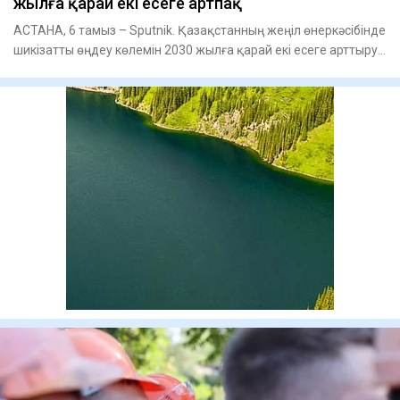
жылға қарай екі есеге артпақ
АСТАНА, 6 тамыз – Sputnik. Қазақстанның жеңіл өнеркәсібінде
шикізатты өңдеу көлемін 2030 жылға қарай екі есеге арттыру
ж