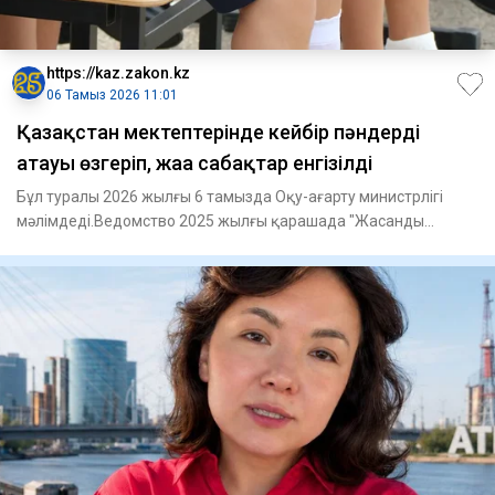
https://kaz.zakon.kz
06 Тамыз 2026 11:01
Қазақстан мектептерінде кейбір пәндердің
атауы өзгеріп, жаңа сабақтар енгізілді
Бұл туралы 2026 жылғы 6 тамызда Оқу-ағарту министрлігі
мәлімдеді.Ведомство 2025 жылғы қарашада "Жасанды
интеллект турал