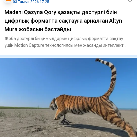
03 Тамыз 2026 17:25
Madeni Qazyna Qory қазақтың дәстүрлі биін
цифрлық форматта сақтауға арналған Altyn
Mura жобасын бастайды
Жоба дәстүрлі би қимылдарын цифрлық форматта сақтау
үшін Motion Capture технологиясы мен жасанды интеллект
құралдарын