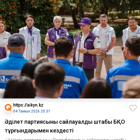
https://aikyn.kz
04 Тамыз 2026 20:31
Әділет партиясының сайлауалды штабы БҚО
тұрғындарымен кездесті
«Әділет» партиясының Республикалық сайлауалды штабы