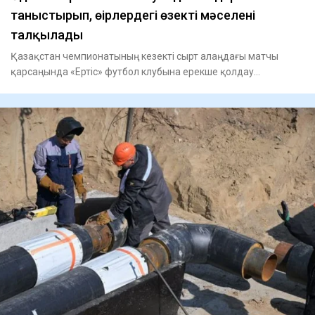
таныстырып, өңірлердегі өзекті мәселені
талқылады
Қазақстан чемпионатының кезекті сырт алаңдағы матчы
қарсаңында «Ертіс» футбол клубына ерекше қолдау
көрсетілді. Команд