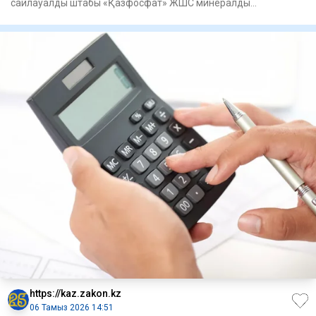
сайлауалды штабы «Қазфосфат» ЖШС минералды
тыңайтқыштар зауытының е
https://kaz.zakon.kz
06 Тамыз 2026 14:51