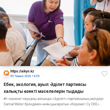
https://aikyn.kz
09 Тамыз 2026 14:59
Еңбек, экология, ауыл: Әділет партиясы
халықтың өзекті мәселелерін тыңдады
Үгіт-насихат науқаны аясында «Әділет» партиясының өкілдері
Samal Water брендімен өнім шығаратын «Керемет Су СКЕ»
ЖШС-н