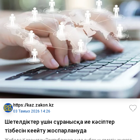
https://kaz.zakon.kz
03 Тамыз 2026 14:26
Шетелдіктер үшін сұранысқа ие кәсіптер
тізбесін кеңейту жоспарлануда
Жобада Қазақстан Республикасында еңбек қызметін жүзеге