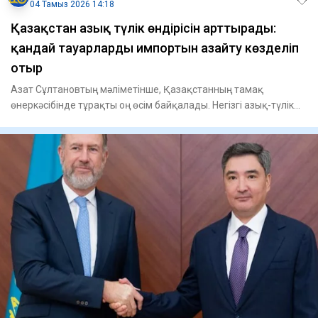
04 Тамыз 2026 14:18
Қазақстан азық түлік өндірісін арттырады:
қандай тауарлардың импортын азайту көзделіп
отыр
Азат Сұлтановтың мәліметінше, Қазақстанның тамақ
өнеркәсібінде тұрақты оң өсім байқалады. Негізгі азық-түлік
өнімдеріні