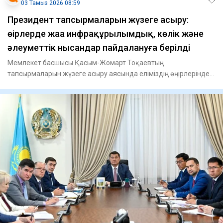
03 Тамыз 2026 08:59
Президент тапсырмаларын жүзеге асыру:
өңірлерде жаңа инфрақұрылымдық, көлік және
әлеуметтік нысандар пайдалануға берілді
Мемлекет басшысы Қасым-Жомарт Тоқаевтың
тапсырмаларын жүзеге асыру аясында еліміздің өңірлерінде
инфрақұрылымды дамыту