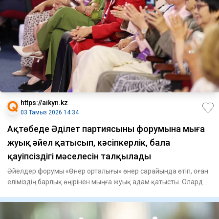
https://aikyn.kz
03 Тамыз 2026 14:34
Ақтөбеде Әділет партиясының форумына мыңға
жуық әйел қатысып, кәсіпкерлік, бала
қауіпсіздігі мәселесін талқылады
Әйелдер форумы «Өнер орталығы» өнер сарайында өтіп, оған
еліміздің барлық өңірінен мыңға жуық адам қатысты. Олардың
қа