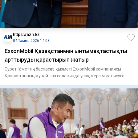
https://azh.kz
04 Тамыз 2026 14:08
​ExxonMobil Қазақстанмен ынтымақтастықты
арттыруды қарастырып жатыр
Сурет: Үкіметтің баспасөз қызметі ExxonMobil компаниясы
Қазақстанның мұнай-газ саласында ұзақ мерзім қатысуға
ниетті ек