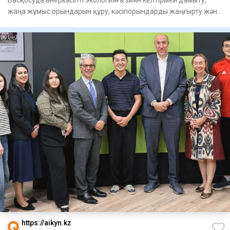
жаңа жұмыс орындарын құру, кәсіпорындарды жаңғырту және
инфрақ
https://aikyn.kz