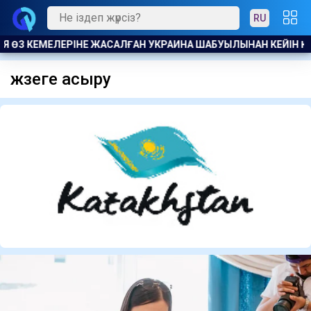
RU
ҢІЗДЕ КЕМЕ ҚАТЫНАСЫН ШЕКТЕДІ
АЛМАТЫДА АТАҚТЫ МУРАЛ
жүзеге асыру