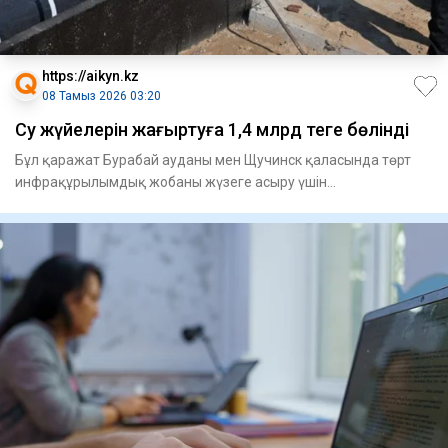
https://aikyn.kz
08 Тамыз 2026 03:20
Су жүйелерін жаңғыртуға 1,4 млрд теңге бөлінді
Бұл қаражат Бурабай ауданы мен Щучинск қаласында төрт
инфрақұрылымдық жобаны жү­зеге асыру үшін
қарастырылған. Атап ай