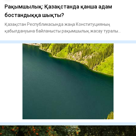
Рақымшылық: Қазақстанда қанша адам
бостандыққа шықты?
Қазақстан Республикасында жаңа Конституцияның
қабылдануына байланысты рақымшылық жасау туралы
заңды жүзеге асыру жалға