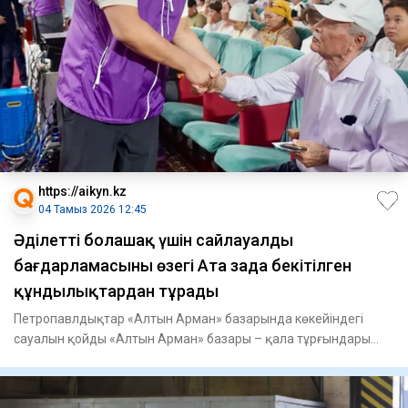
https://aikyn.kz
04 Тамыз 2026 12:45
Әділетті болашақ үшін сайлауалды
бағдарламасының өзегі Ата заңда бекітілген
құндылықтардан тұрады
Петропавлдықтар «Алтын Арман» базарында көкейіндегі
сауалын қойды «Алтын Арман» базары – қала тұрғындары
күнделікті са