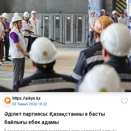
https://aikyn.kz
03 Тамыз 2026 18:22
Әділет партиясы: Қазақстанның ең басты
байлығы еңбек адамы
Басқосуда өнеркәсіпті экологияға зиян келтірмей дамыту,