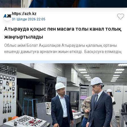
https://azh.kz
31 Шілде 2026 22:05
Атырауда қоқыс пен масаға толы канал толық
жаңғыртылады
Облыс әкімі Болат Ақшолақов Атыраудағы қалалық ортаны
кешенді дамытуға арналған жиын өткізді. Басқосуға еліміздің
жет