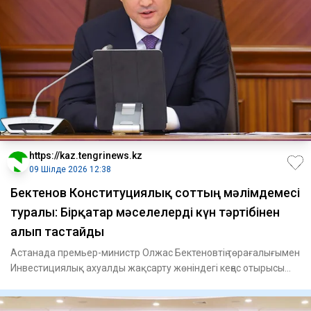
https://kaz.tengrinews.kz
09 Шілде 2026 12:38
Бектенов Конституциялық соттың мәлімдемесі
туралы: Бірқатар мәселелерді күн тәртібінен
алып тастайды
Астанада премьер-министр Олжас Бектеновтің төрағалығымен
Инвестициялық ахуалды жақсарту жөніндегі кеңес отырысы
өтті,