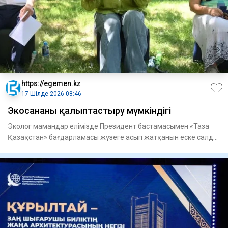
https://egemen.kz
17 Шілде 2026 08:46
Экосананы қалыптастыру мүмкіндігі
Эколог мамандар елімізде Президент бастамасымен «Таза
Қазақстан» бағдарламасы жүзеге асып жатқанын еске салды.
Бұл –