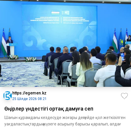
https://egemen.kz
25 Шілде 2026 08:21
Өңірлер үндестігі ортақ дамуға сеп
Шағын құрамдағы кездесуде жоғары деңгей­де қол жеткізілген
уағдалас­тықтар­дың жүзеге асырылу барысы қаралып, алда­ғ