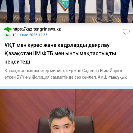
https://kaz.tengrinews.kz
10 Шілде 2026 19:56
ҰҚТ мен күрес және кадрларды даярлау
Қазақстан ІІМ ФТБ мен ынтымақтастықты
кеңейтеді
Қазақстанның Ішкі істер министрі Ержан Сәденов Нью-Йоркте
өткен БҰҰ-ның Полиция саммитінде сөз сөйлеп, АҚШ-тың құқық