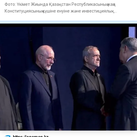
Фото: Үкімет Жиында Қазақстан Республикасының жаңа
Конституциясының күшіне енуіне және инвестициялық
ынтымақтастықты
https://egemen.kz