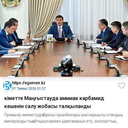
https://egemen.kz
01 Тамыз 2026 01:27
Үкіметте Маңғыстауда аммиак карбамид
кешенін салу жобасы талқыланды
Премьер-министрдің бірінші орынбасары ішкі нарықты отандық
минералды тыңайтқыштармен қамтамасыз ету, экспорттық
әлеу