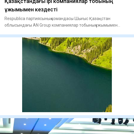
Қазақстандағы ірі компаниялар тобының
ұжымымен кездесті
Respublica партиясының командасы Шығыс Қазақстан
облысындағы AN Group компаниялар тобының ұжымымен
кездесу өткізді, -