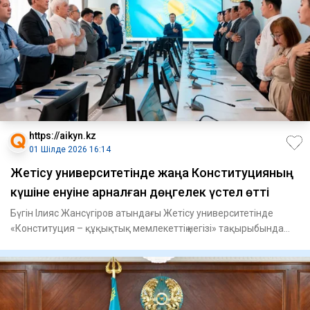
https://aikyn.kz
01 Шілде 2026 16:14
Жетісу университетінде жаңа Конституцияның
күшіне енуіне арналған дөңгелек үстел өтті
Бүгін Ілияс Жансүгіров атындағы Жетісу университетінде
«Конституция – құқықтық мемлекеттің негізі» тақырыбында
Қазақст