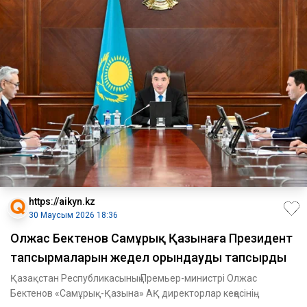
https://aikyn.kz
30 Маусым 2026 18:36
Олжас Бектенов Самұрық Қазынаға Президент
тапсырмаларын жедел орындауды тапсырды
Қазақстан Республикасының Премьер-министрі Олжас
Бектенов «Самұрық-Қазына» АҚ директорлар кеңесінің