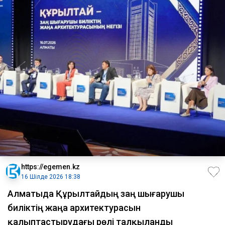
https://egemen.kz
16 Шілде 2026 18:38
Алматыда Құрылтайдың заң шығарушы
биліктің жаңа архитектурасын
қалыптастырудағы рөлі талқыланды