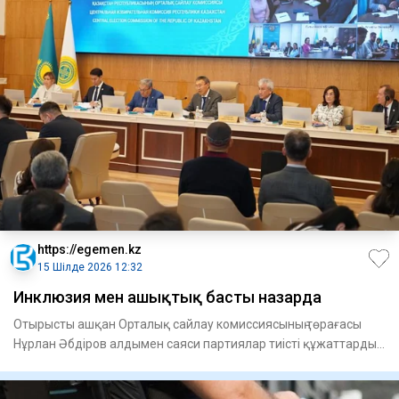
https://egemen.kz
15 Шілде 2026 12:32
Инклюзия мен ашықтық бас­ты назарда
Отырысты ашқан Орталық сайлау комиссиясының төрағасы
Нұрлан Әбдіров алдымен саяси пар­тиялар тиісті құжаттарды
ұсы­н