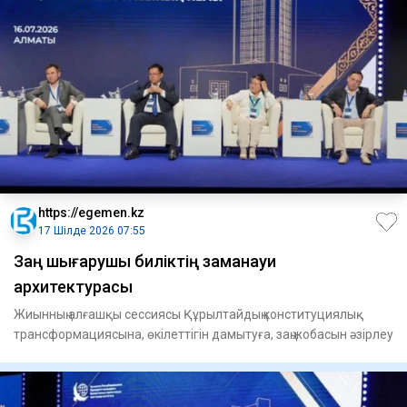
https://egemen.kz
17 Шілде 2026 07:55
Заң шығарушы биліктің заманауи
архитектурасы
Жиынның алғашқы сессиясы Құрыл­тай­дың конституциялық
трансформация­сына, өкілеттігін дамытуға, заң жобасын әзірлеу