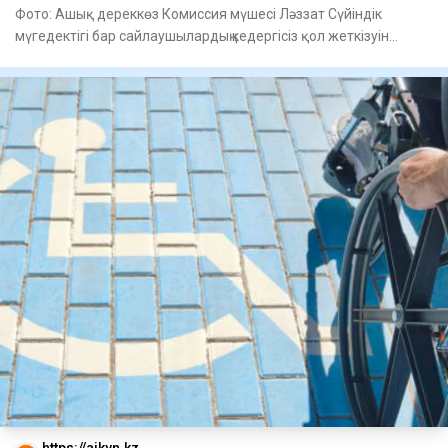
Фото: Ашық дереккөз Комиссия мүшесі Ләззат Сүйіндік
мүгедектігі бар сайлаушылардың кедергісіз қол жеткізуін
қамтамас
https://aikyn.kz