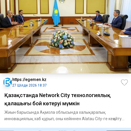
https://egemen.kz
27 Шілде 2026 18:37
Қазақстанда Network City технологиялық
қалашығы бой көтеруі мүмкін
Жиын барысында Ақмола облысында халықаралық
инновациялық хаб құрып, оны кейіннен Alatau City-ге кеңейту
аясында жаса