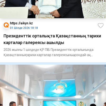
https://aikyn.kz
01 Шілде 2026 18:18
Президенттік орталықта Қазақстанның тарихи
карталар галереясы ашылды
2026 жылғы 1 шілдеде ҚР ПІБ Президенттік орталығында
Қазақстанның тарихи карталар галереясының, сондай-ақ
кәдесый және