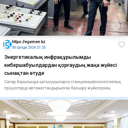
https://egemen.kz
30 Шілде 2026 21:25
Энергетикалық инфрақұрылымды
кибершабуылдардан қорғаудың жаңа жүйесі
сынақтан өтуде
Сапар барысында қатысушыларға станцияның технологиялық
процестерді автоматтандырылған басқару жүйелерінің
жұмысын қа