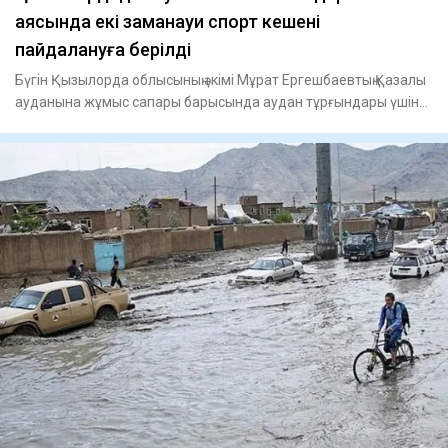
аясында екі заманауи спорт кешені
пайдалануға берілді
Бүгін Қызылорда облысының әкімі Мұрат Ергешбаевтың Қазалы
ауданына жұмыс сапары барысында аудан тұрғындары үшін
маңыз