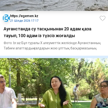
https://egemen.kz
21 Шілде 2026 17:17
Ауғанстанда су тасқынынан 20 адам қаза
тауып, 100 адам із түзсіз жоғалды
Фото: br.az Бұл туралы X әлеуметтік желісінде Ауғанстанның
Табиғи апаттардың салдарын жою ұлттық басқармасының
ресми