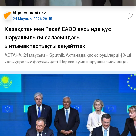
https://sputnik.kz
24 Маусым 2026 20:45
Қазақстан мен Ресей ЕАЭО аясында құс
шаруашылығы саласындағы
ынтымақтастықты кеңейтпек
АСТАНА, 24 маусым – Sputnik. Астанада құс өсірушілердің 13-ші
халықаралық форумы өтті.Шараға ауыл шаруашылығы вице-
минис