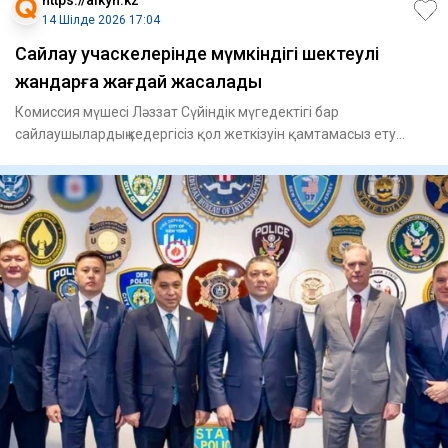
14 Шілде 2026 17:04
Сайлау учаскелерінде мүмкіндігі шектеулі
жандарға жағдай жасалады
Комиссия мүшесі Ләззат Сүйіндік мүгедектігі бар
сайлаушылардың кедергісіз қол жеткізуін қамтамасыз ету
мақсатында дауы