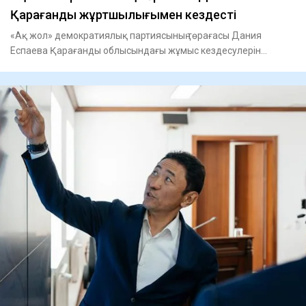
Қарағанды жұртшылығымен кездесті
«Ақ жол» демократиялық партиясының төрағасы Дания
Еспаева Қарағанды облысындағы жұмыс кездесулерін
бастады, - деп хаба