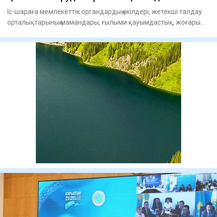
Іс-шараға мемлекеттік органдардың өкілдері, жетекші талдау
орталықтарының мамандары, ғылыми қауымдастық, жоғары
оқу