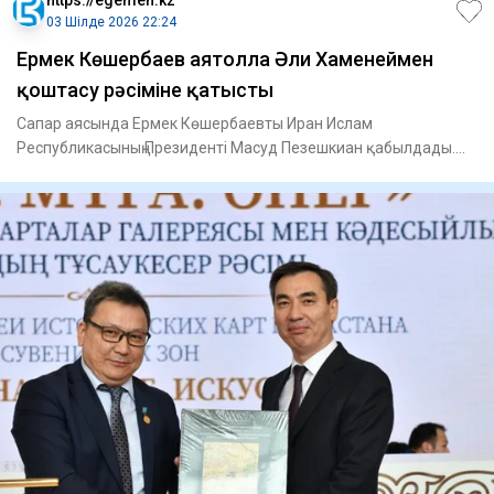
03 Шілде 2026 22:24
Ермек Көшербаев аятолла Әли Хаменеймен
қоштасу рәсіміне қатысты
Сапар аясында Ермек Көшербаевты Иран Ислам
Республикасының Президенті Масуд Пезешкиан қабылдады.
Сондай-ақ, ол Иранн