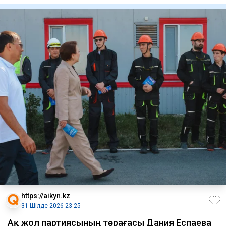
https://aikyn.kz
31 Шілде 2026 23:25
Ақ жол партиясының төрағасы Дания Еспаева