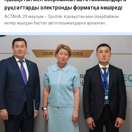
рұқсаттарды электронды форматқа көшіреді
АСТАНА, 29 маусым – Sputnik. Қазақстан мен Әзербайжан
келер жылдан бастап автотасымалдарға арналған
рұқсаттарды толықтай