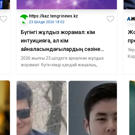
https://kaz.tengrinews.kz
23 Шілде 2026 18:02
Бүгінгі жұлдыз жорамал: кім
Жо
интуицияға, ал кім
пр
айналасындағылардың сөзіне
Укр
Кор
сенгені жөн
2026 жылғы 23 шілдеге арналған жұлдыз
кан
жорамал: бүгін кімді қандай жаңалық,
хаб
ық
өзгеріс, таныстық күтіп тұрғанын Tengri Li