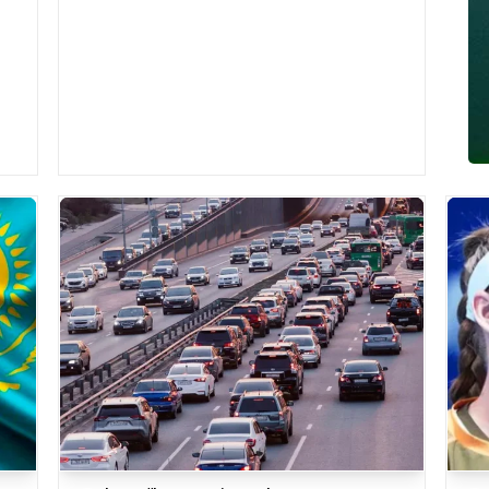
кіріскенін атап өтті. «Бүгіннен бастап уча