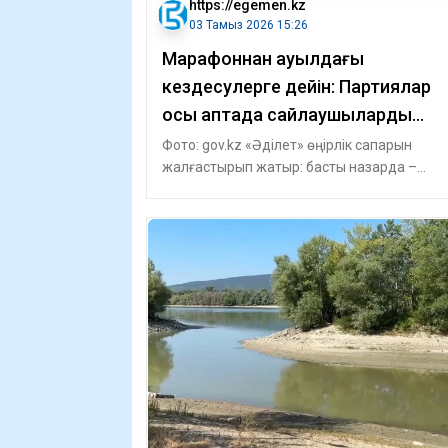
https://egemen.kz
03 Тамыз 2026 15:26
Марафоннан ауылдағы
кездесулерге дейін: Партиялар
осы аптада сайлаушыларды
немен таңғалдырды?
Фото: gov.kz «Әділет» өңірлік сапарын
жалғастырып жатыр: басты назарда –
ауылды дамыту және әділетті қоғам «Әділ