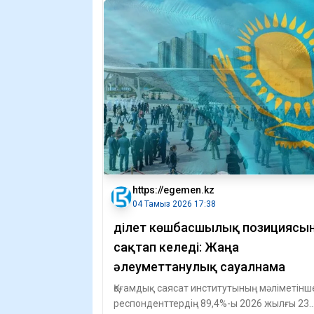
https://egemen.kz
04 Тамыз 2026 17:38
Әділет көшбасшылық позициясы
сақтап келеді: Жаңа
әлеуметтанулық сауалнама
Қоғамдық саясат институтының мәліметінш
респонденттердің 89,4%-ы 2026 жылғы 23