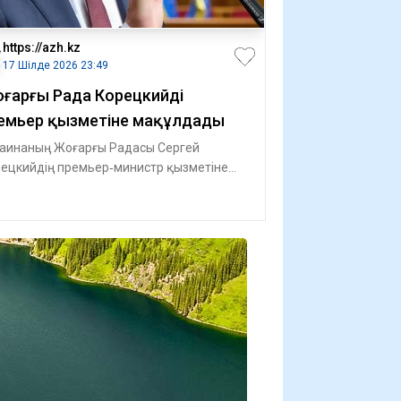
https://azh.kz
17 Шілде 2026 23:49
ғарғы Рада Корецкийді
емьер қызметіне мақұлдады
аинаның Жоғарғы Радасы Сергей
ецкийдің премьер‑министр қызметіне
дидатурасын мақұлдады, деп
арлайды Азатты