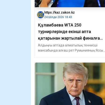
https://kaz.zakon.kz
24 Шілде 2026 18:43
Құламбаева WTA 250
турнирлерінде екінші апта
қатарынан жартылай финалға
шықты
Алдыңғы аптада алматылық теннисші
мансабында алғаш рет Румынияның Яссы
қаласында өткен WTA 250 турнирінің жұпт
сынынд