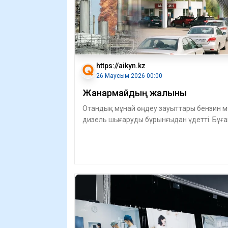
https://aikyn.kz
26 Маусым 2026 00:00
Жанармайдың жалыны
Отандық мұнай өңдеу зауыттары бензин м
дизель шығаруды бұрынғыдан үдетті. Бұға
қоса, ертең қазақстандық «темір тұлп