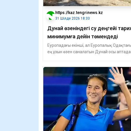
https://kaz.tengrinews.kz
31 Шілде 2026 18:33
Дунай өзеніндегі су деңгейі тари
минимумға дейін төмендеді
Еуропадағы екінші, ал Еуропалық Одақтағ
ең ұзын өзен саналатын Дунай осы аптада
рекордтық деңгейге дейін тартылып ке