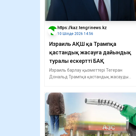
https://kaz.tengrinews.kz
10 Шілде 2026 14:56
Израиль АҚШ қа Трампқа
қастандық жасауға дайындық
туралы ескертті БАҚ
Израиль барлау қызметтері Тегеран
Дональд Трампқа қастандық жасауды
жоспарлап отырғаны туралы құпия
мәліметтерді Амер