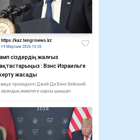
https://kaz.tengrinews.kz
19 Маусым 2026 10:26
амп сіздердің жалғыз
ақтастарыңыз : Вэнс Израильге
керту жасады
 вице-президенті Джей Ди Вэнс бейсенбі
і ирандық мәмілеге қарсы шыққан
аильдіктерді қатаң сынға алып, презид