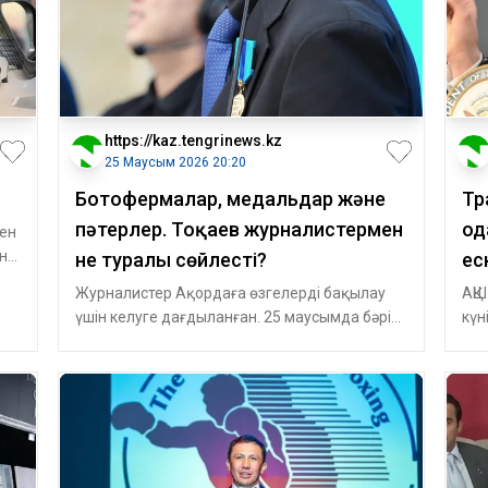
https://kaz.tengrinews.kz
25 Маусым 2026 20:20
Ботофермалар, медальдар және
Тр
пәтерлер. Тоқаев журналистермен
од
ен
н
не туралы сөйлесті?
ес
Журналистер Ақордаға өзгелерді бақылау
АҚШ
үшін келуге дағдыланған. 25 маусымда бәрі
күн
керісінше болды: бұл жолы жұрт назар
изр