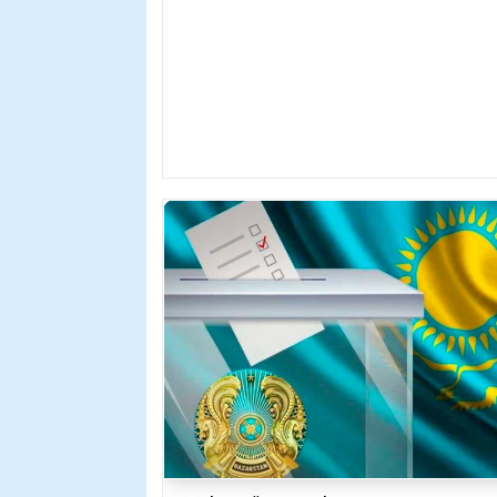
тамызда өтетін Құрылтай сайлауы тур