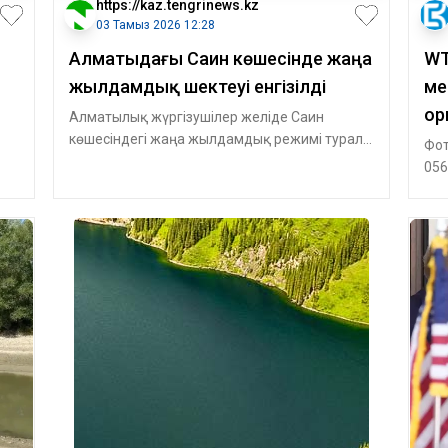
https://kaz.tengrinews.kz
03 Тамыз 2026 12:28
Алматыдағы Саин көшесінде жаңа
WT
жылдамдық шектеуі енгізілді
ме
ор
Алматылық жүргізушілер желіде Саин
көшесіндегі жаңа жылдамдық режимі туралы
Фот
хабарлады, деп жазады Tengri Auto. Жаз
056
ет»
орн