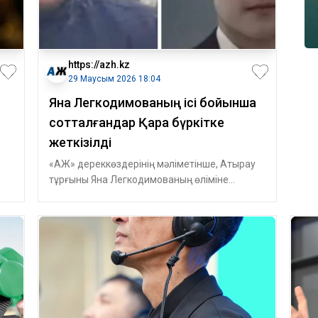
https://azh.kz
29 Маусым 2026 18:04
Яна Легкодимованың ісі бойынша
сотталғандар Қара бүркітке
жеткізілді
«АЖ» дереккөздерінің мәліметінше, Атырау
тұрғыны Яна Легкодимованың өліміне
байланысты іс бойынша өмір бойына бас бост