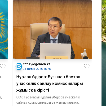
https://egemen.kz
03 Тамыз 2026 15:45
н
Нұрлан Әбдіров: Бүгіннен бастап
учаскелік сайлау комиссиялары
жұмысқа кірісті
е,
ОСК Төрағасы Нұрлан Әбдіров учаскелік
сайлау комиссиялары өз жұмыстарына