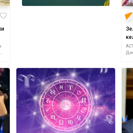
хи
Зе
ке
ы
АСТ
Дон
Вла
апт