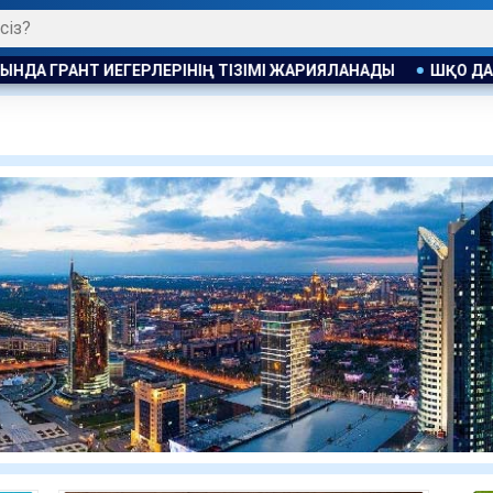
РИЯЛАНАДЫ
ШҚО ДА СУ БЕТІНЕ САПБОРДПЕН ШЫҚҚАН ЕКІ 