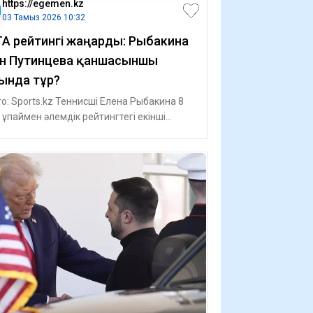
https://egemen.kz
03 Тамыз 2026 10:32
A рейтингі жаңарды: Рыбакина
н Путинцева қаншасыншы
ында тұр?
о: Sports.kz Теннисші Елена Рыбакина 8
 ұпаймен әлемдік рейтингтегі екінші
ын сақтап қалды. Ол әлі де Белар