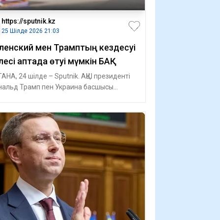
https://sputnik.kz
25 Шілде 2026 21:03
ленский мен Трамптың кездесуі
лесі аптада өтуі мүмкін БАҚ
АНА, 24 шілде – Sputnik. АҚШ президенті
альд Трамп пен Украина басшысы
димир Зеленскийдің кездесуі келесі
ад