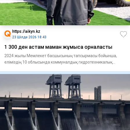
https://aikyn.kz
23 Шілде 2026 18:43
1 300 ден астам маман жұмысқа орналасты
2024 жылы Мемлекет басшысының тапсырмасы бойынша,
еліміздің 10 облысында коммуналдық гидротехникалық
құрылысжайларды п