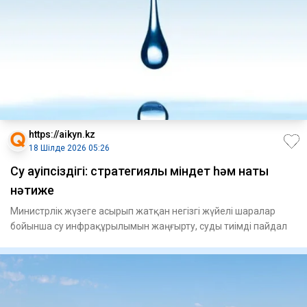
https://aikyn.kz
18 Шілде 2026 05:26
Су қауіпсіздігі: стратегиялық міндет һәм нақты
нәтиже
Министрлік жүзеге асы­рып жат­қан негізгі жүйе­­­лі шаралар
бойынша су инф­ра­құрылымын жаң­ғырту, суды тиім­ді пайдал