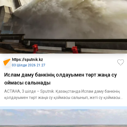
https://sputnik.kz
03 Шілде 2026 21:27
Ислам даму банкінің қолдауымен төрт жаңа су
қоймасы салынады
АСТАНА, 3 шілде – Sputnik. Қазақстанда Ислам даму банкінің
қолдауымен төрт жаңа су қоймасы салынып, жеті су қоймасы
реко