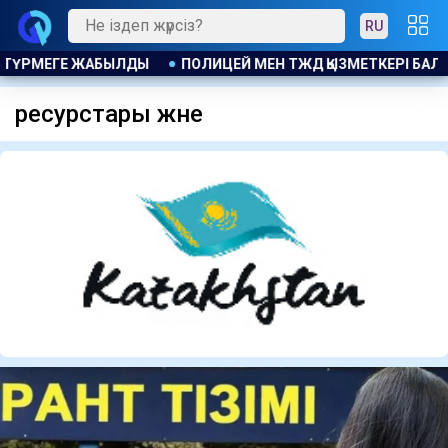
RU
ЛАРДЫ ҚҰТҚАРЫП ҚАЛДЫ
ҚАЗАҚСТАНДЫҚТАРДЫҢ ЗЕЙНЕТАҚЫ ЖИН
ресурстары және