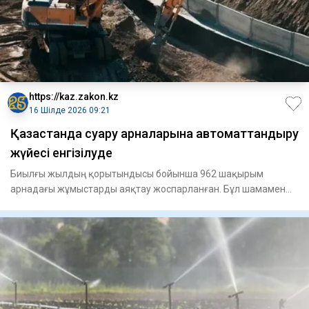
https://kaz.zakon.kz
16 Шілде 2026 09:21
Қазақстанда суару арналарына автоматтандыру
жүйесі енгізілуде
Биылғы жылдың қорытындысы бойынша 962 шақырым
арнадағы жұмыстарды аяқтау жоспарланған. Бұл шамамен
200 мың гектар суарм