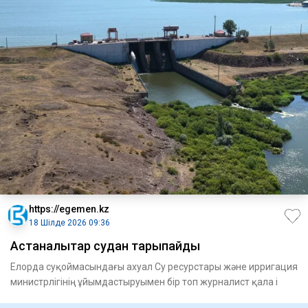
https://egemen.kz
18 Шілде 2026 09:36
Астаналықтар судан тарықпайды
Елорда суқоймасындағы ахуал Су ресурстары және ирригация
министрлігінің ұйым­дас­ты­руы­мен бір топ журналист қала і