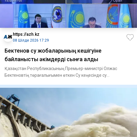
https://azh.kz
08 Шілде 2026 17:29
Бектенов су жобаларының кешігуіне
байланысты әкімдерді сынға алды
Қазақстан Республикасының Премьер-министрі Олжас
Бектеновтің төрағалығымен өткен Су кеңесінде су
ресурстарын жаңғырту м