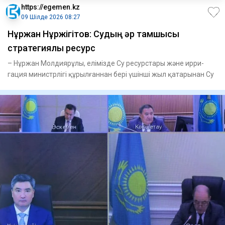
https://egemen.kz
09 Шілде 2026 08:27
Нұржан Нұржігітов: Судың әр тамшысы
стратегиялық ресурс
– Нұржан Молдиярұлы, елі­мізде Су ресурстары және ир­ри­
гация министрлігі құрыл­ған­нан бері үшінші жыл қатарынан Су