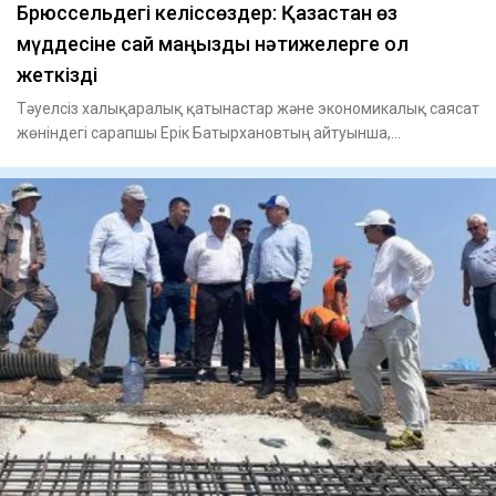
Брюссельдегі келіссөздер: Қазақстан өз
мүддесіне сай маңызды нәтижелерге қол
жеткізді
Тәуелсіз халықаралық қатынастар және экономикалық саясат
жөніндегі сарапшы Ерік Батырхановтың айтуынша,
Брюссельге