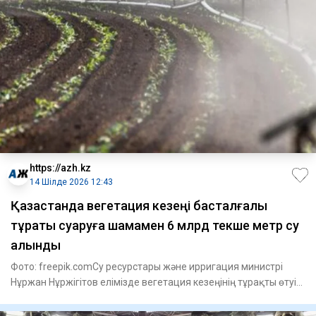
https://azh.kz
14 Шілде 2026 12:43
Қазақстанда вегетация кезеңі басталғалы
тұрақты суаруға шамамен 6 млрд текше метр су
алынды
Фото: freepik.comСу ресурстары және ирригация министрі
Нұржан Нұржігітов елімізде вегетация кезеңінің тұрақты өтуін
қам