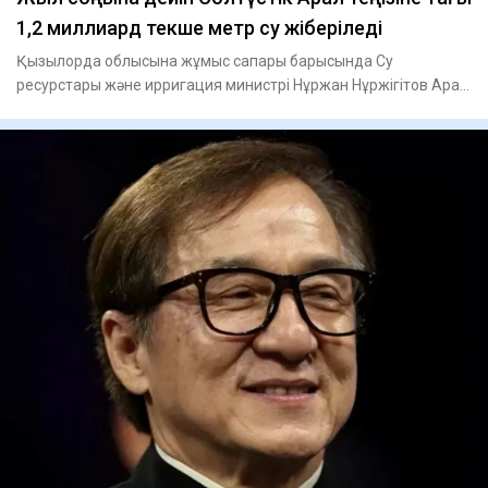
1,2 миллиард текше метр су жіберіледі
Қызылорда облысына жұмыс сапары барысында Су
ресурстары және ирригация министрі Нұржан Нұржігітов Арал
ауданындағы бал