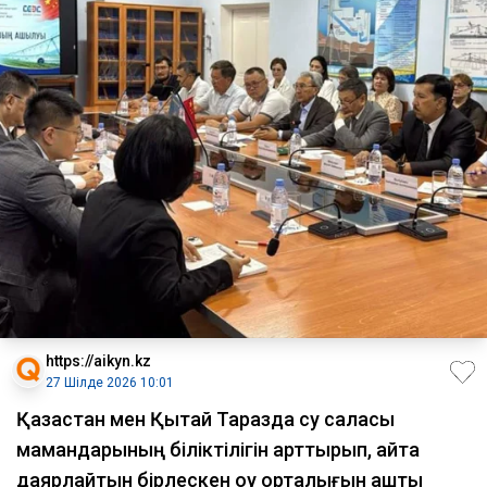
https://aikyn.kz
27 Шілде 2026 10:01
Қазақстан мен Қытай Таразда су саласы
мамандарының біліктілігін арттырып, қайта
даярлайтын бірлескен оқу орталығын ашты