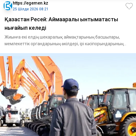
https://egemen.kz
25 Шілде 2026 08:21
Қазақстан Ресей: Аймақаралық ынтымақтастық
нығайып келеді
Жиынға екі елдің шекаралық аймақтарының басшылары,
мемлекеттік органдарының өкілдері, ірі кәсіпорындарының
жетекшіле