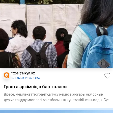
https://aikyn.kz
06 Тамыз 2026 04:52
Грантқа әркімнің ақ бар таласы...
Әсіресе, мемлекеттік грантқа түсу немесе жоғары оқу орнын
дұрыс таңдау мәселесі әр отбасының күн тәртібіне шығады. Бүг