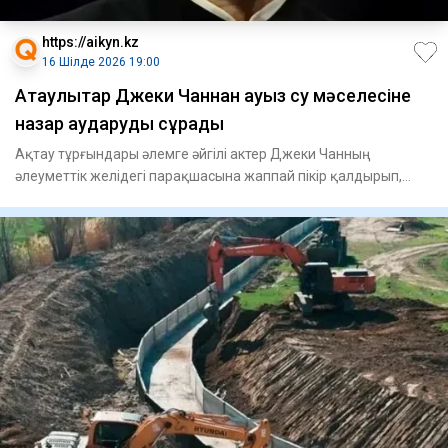
https://aikyn.kz
16 Шілде 2026 19:00
Ақтаулықтар Джеки Чаннан ауыз су мәселесіне
назар аударуды сұрады
Ақтау тұрғындары әлемге әйгілі актер Джеки Чанның
әлеуметтік желідегі парақшасына жаппай пікір қалдырып,
қаладағы көп