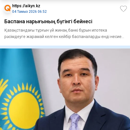
https://aikyn.kz
04 Тамыз 2026 06:52
Баспана нарығының бүгінгі бейнесі
Қазақстандағы тұрғын үй жинақ банкі бұрын ипотека
рәсімдеуге жарамай келген кейбір баспаналарды енді несие
арқылы саты