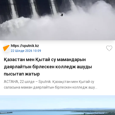
https://sputnik.kz
22 Шілде 2026 10:09
Қазақстан мен Қытай су мамандарын
даярлайтын бірлескен колледж ашуды
пысықтап жатыр
АСТАНА, 22 шілде – Sputnik. Қазақстан мен Қытай су
саласына маман даярлайтын бірлескен колледж ашу
мәселесін пысықтап жа