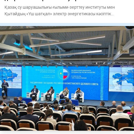
Қазақ су шаруашылығы ғылыми-зерттеу институты мен
Қытайдың «Үш шатқал» электр энергетикасы кәсіптік
колледжі арасындағ