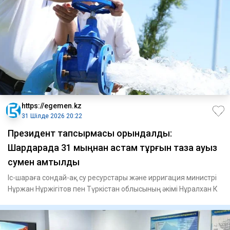
https://egemen.kz
31 Шілде 2026 20:22
Президент тапсырмасы орындалды:
Шардарада 31 мыңнан астам тұрғын таза ауыз
сумен қамтылды
Іс-шараға сондай-ақ су ресурстары және ирригация министрі
Нұржан Нұржігітов пен Түркістан облысының әкімі Нұралхан К