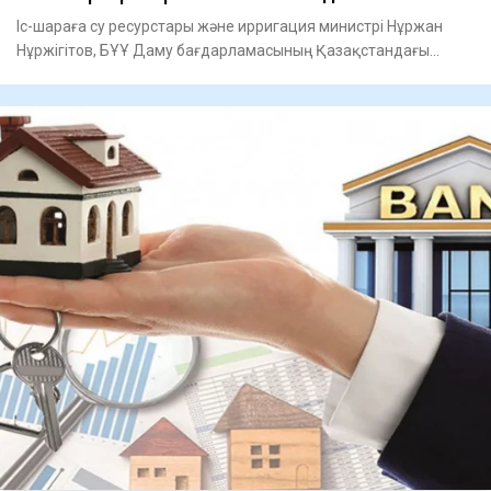
Іс-шараға cу ресурстары және ирригация министрі Нұржан
Нұржігітов, БҰҰ Даму бағдарламасының Қазақстандағы
тұрақты өк