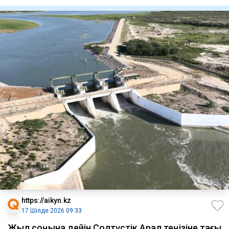
қаланы т
https://aikyn.kz
17 Шілде 2026 09:33
Жыл соңына дейін Солтүстік Арал теңізіне тағы