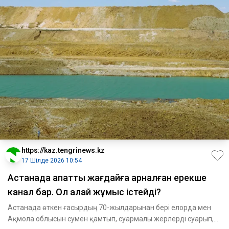
https://kaz.tengrinews.kz
17 Шілде 2026 10:54
Астанада апатты жағдайға арналған ерекше
канал бар. Ол қалай жұмыс істейді?
Астанада өткен ғасырдың 70-жылдарынан бері елорда мен
Ақмола облысын сумен қамтып, суармалы жерлерді суарып,