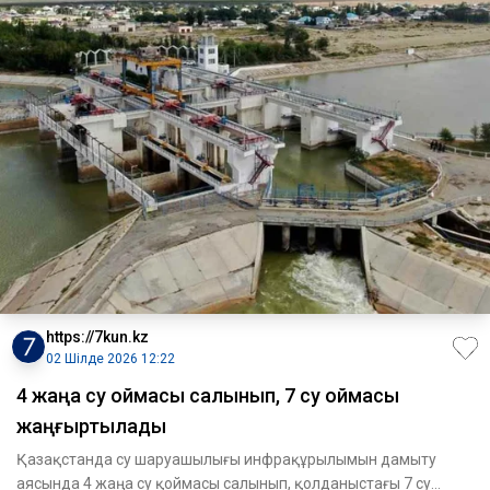
https://7kun.kz
02 Шілде 2026 12:22
4 жаңа су қоймасы салынып, 7 су қоймасы
жаңғыртылады
Қазақстанда су шаруашылығы инфрақұрылымын дамыту
аясында 4 жаңа су қоймасы салынып, қолданыстағы 7 су