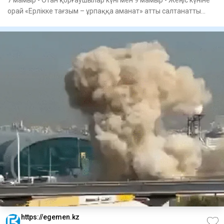
орай «Ерлікке тағзым – ұрпаққа аманат» атты салтанатты
жиын
https://egemen.kz