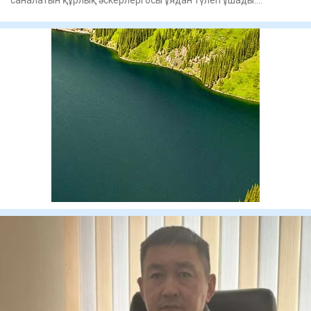
Темірдей тәртіп