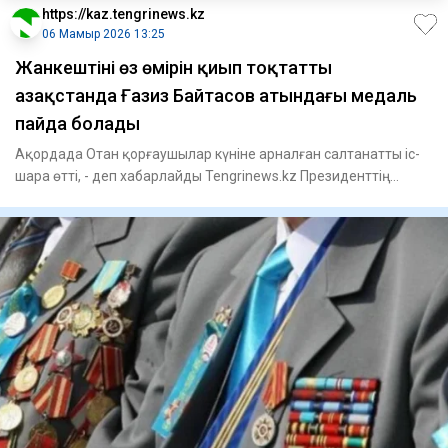
https://kaz.tengrinews.kz
06 Мамыр 2026 13:25
Жанкештіні өз өмірін қиып тоқтатты
Қазақстанда Ғазиз Байтасов атындағы медаль
пайда болады
Ақордада Отан қорғаушылар күніне арналған салтанатты іс-
шара өтті, - деп хабарлайды Tengrinews.kz Президенттің
баспас