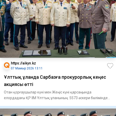
https://aikyn.kz
07 Мамыр 2026 13:11
Ұлттық ұланда Сарбазға прокурорлық кеңес
акциясы өтті
Отан қорғаушылар күні мен Жеңіс күні қарсаңында
елордадағы ҚР ІІМ Ұлттық ұланының 5573 әскери бөлімінде
«Заң мен тәрт