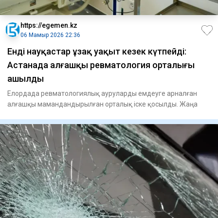
https://egemen.kz
06 Мамыр 2026 22:36
Енді науқастар ұзақ уақыт кезек күтпейді:
Астанада алғашқы ревматология орталығы
ашылды
Елордада ревматологиялық ауруларды емдеуге арналған
алғашқы мамандандырылған орталық іске қосылды. Жаңа