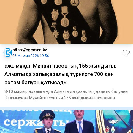
https://egemen.kz
06 Мамыр 2026 19:56
Қажымұқан Мұнайтпасовтың 155 жылдығы:
Алматыда халықаралық турнирге 700 ден
астам балуан қатысады
8-10 мамыр аралығында Алматыда қазақтың даңқты балуаны
Қажымұқан Мұңайтпасовтың 155 жылдығына арналған