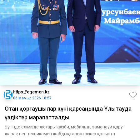
https://egemen.kz
06 Мамыр 2026 18:57
Отан қорғаушылар күні қарсаңында Ұлытауда
үздіктер марапатталды
Бүгінде елімізде жоғары кәсіби, мобильді, заманауи қару-
жарақ пен техникамен жабдықталған әскер қалыпта