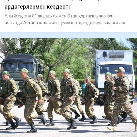
ардагерлермен кездесті
Ұлы Жеңістің 81 жылдығы мен Отан қорғаушылар күні
аясында Астана қаласының мектептерінде оқушыларға арн