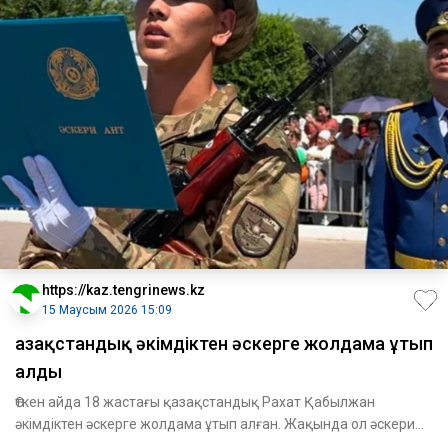
https://kaz.tengrinews.kz
15 Маусым 2026 15:09
Қазақстандық әкімдіктен әскерге жолдама ұтып
алды
Өткен айда 18 жастағы қазақстандық Рахат Қабылжан
әкімдіктен әскерге жолдама ұтып алған. Жақында ол әскери
ант қабылд