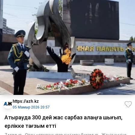
https://azh.kz
05 Мамыр 2026 20:57
Атырауда 300 дей жас сарбаз алаңға шығып,
ерлікке тағзым етті
7 мамыр - Отан қорғаушылар күні мен 9 мамыр - Жеңіс күніне