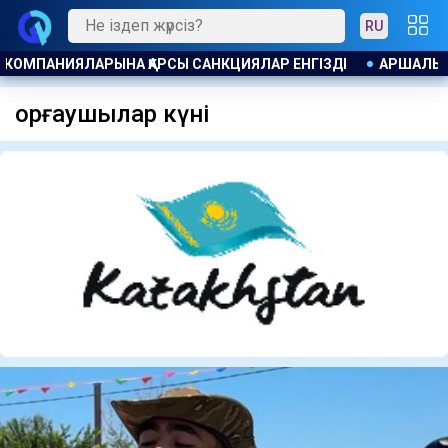
RU
РҒЫНДАРЫ АСТАНАНЫ СУМЕН ҚАМТЫП ОТЫРҒАН ӨЗЕНГЕ КӘРІЗ 
қорғаушылар күні