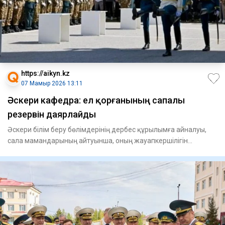
https://aikyn.kz
07 Мамыр 2026 13:11
Әскери кафедра: ел қорғанының сапалы
резервін даярлайды
Әскери білім беру бөлімдерінің дербес құрылымға айналуы,
сала мамандарының айтуынша, оның жауапкершілігін
арттырады жә