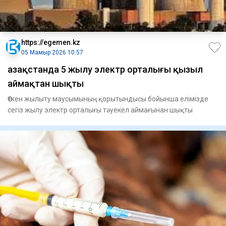
https://egemen.kz
05 Мамыр 2026 10:57
Қазақстанда 5 жылу электр орталығы қызыл
аймақтан шықты
Өткен жылыту маусымының қорытындысы бойынша елімізде
сегіз жылу электр орталығы тәуекел аймағынан шықты