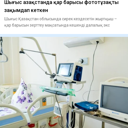
Шығыс Қазақстанда қар барысы фототұзақты
зақымдап кеткен
Шығыс Қазақстан облысында сирек кездесетін жыртқыш –
қар барысын зерттеу мақсатында кешенді далалық экс