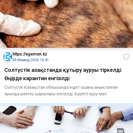
https://egemen.kz
05 Мамыр 2026 10:41
Солтүстік Қазақстанда құтыру ауруы тіркелді:
Өңірде карантин енгізілді
Солтүстік Қазақстан облысында індет ошағы анықталған
ауылда шектеу шаралары енгізілді. Қауіпті ауру мал