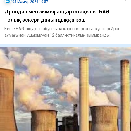
05 Мамыр 2026 10:57
Дрондар мен зымырандар соққысы: БАӘ
толық әскери дайындыққа көшті
Кеше БАӘ-нің әуе шабуылына қарсы қорғаныс күштері Иран
аумағынан ұшырылған 12 баллистикалық зымыранды,