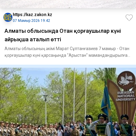
https://kaz.zakon.kz
07 Мамыр 2026 19:42
Алматы облысында Отан қорғаушылар күні
айрықша аталып өтті
Алматы облысының әкімі Марат Сұлтанғазиев 7 мамыр - Отан
қорғаушылар күні қарсаңында "Арыстан" мамандандырылған
лицейін