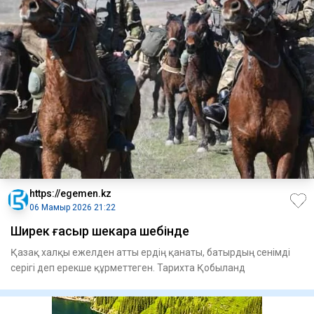
https://egemen.kz
06 Мамыр 2026 21:22
Ширек ғасыр шекара шебінде
Қазақ халқы ежелден атты ердің қанаты, батырдың сенімді
серігі деп ерекше құрметтеген. Тарихта Қобыланд