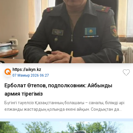
https://aikyn.kz
07 Мамыр 2026 06:27
Ерболат Өтепов, подполковник: Айбынды
армия тірегіміз
Бүгінгі тәуелсіз Қазақстанның болашағы – саналы, білімді әрі
елжанды жастардың қолында екені айқын. Сондықтан да
жаста