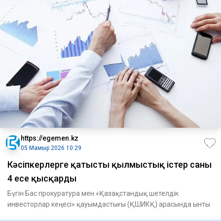
https://egemen.kz
05 Мамыр 2026 10:29
Кәсіпкерлерге қатысты қылмыстық істер саны
4 есе қысқарды
Бүгін Бас прокуратура мен «Қазақстандық шетелдік
инвесторлар кеңесі» қауымдастығы (ҚШИКҚ) арасында ынты