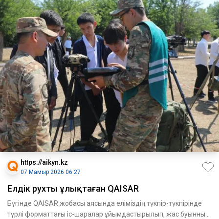
https://aikyn.kz
07 Мамыр 2026 06:27
Елдік рухты ұлықтаған QAISAR
Бүгінде QAISAR жобасы аясында еліміздің түкпір-түкпірінде
түрлі форматтағы іс-шаралар ұйымдастырылып, жас буынның