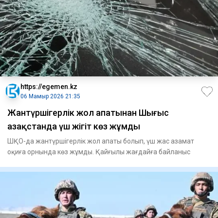
https://egemen.kz
06 Мамыр 2026 21:35
Жантүршігерлік жол апатынан Шығыс
Қазақстанда үш жігіт көз жұмды
ШҚО-да жантүршігерлік жол апаты болып, үш жас азамат
оқиға орнында көз жұмды. Қайғылы жағдайға байланыс