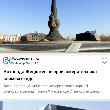
https://egemen.kz
05 Мамыр 2026 21:15
Астанада Жеңіс күніне орай әскери техника
көрмесі өтеді
Астанада Жеңіс күніне орай әскери техника көрмесі
ұйымдастырылады. Көрме 9 мамыр күні Отан қорғаушылар