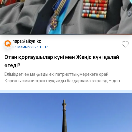
https://aikyn.kz
06 Мамыр 2026 10:15
Отан қорғаушылар күні мен Жеңіс күні қалай
өтеді?
Еліміздегі ең маңызды екі патриоттық мерекеге орай
Қорғаныс министрлігі ауқымды бағдарлама әзірледі, – деп
хабарлайды