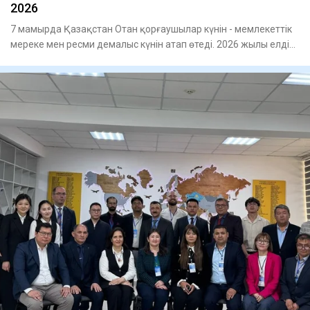
2026
7 мамырда Қазақстан Отан қорғаушылар күнін - мемлекеттік
мереке мен ресми демалыс күнін атап өтеді. 2026 жылы елдің
Қ