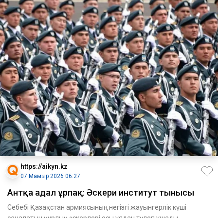
https://aikyn.kz
07 Мамыр 2026 06:27
Антқа адал ұрпақ: Әскери институт тынысы
Себебі Қазақстан армиясының негізгі жауынгерлік күші
саналатын құрлық әскерлері осы ұядан түлеп ұшады.