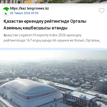
https://kaz.tengrinews.kz
06 Тамыз 2026 09:50
Қазақстан өркендеу рейтингінде Орталық
Азияның көшбасшысы атанды
Қазақстан Legatum Prosperity Index 2026 өркендеу
рейтингісінде 167 елдің ішінде 66-орынға ие болып, Орталық
Азия мемл