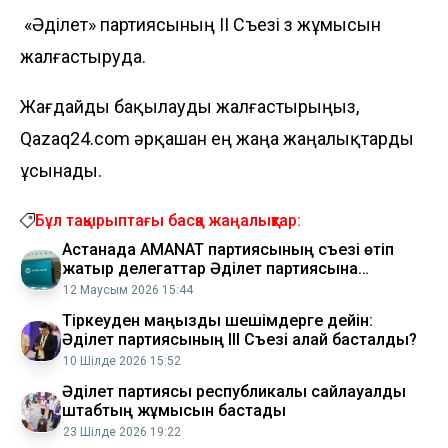
«Әділет» партиясының II Съезі өз жұмысын
жалғастыруда.
Жағдайды бақылауды жалғастырыңыз,
Qazaq24.com әрқашан ең жаңа жаңалықтарды
ұсынады.
Бұл тақырыптағы басқа жаңалықтар:
Астанада AMANAT партиясының съезі өтіп
жатыр делегаттар Әділет партиясына
қосылуды қолдады
12 Маусым 2026 15:44
Тіркеуден маңызды шешімдерге дейін:
Әділет партиясының ІІІ Съезі қалай басталды?
10 Шілде 2026 15:52
Әділет партиясы республикалық сайлауалды
штабтың жұмысын бастады
23 Шілде 2026 19:22