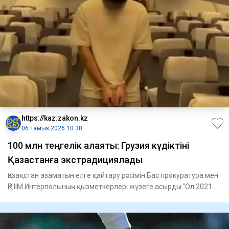
https://kaz.zakon.kz
06 Тамыз 2026 10:38
100 млн теңгелік алаяқтық: Грузия күдіктіні
Қазақстанға экстрадициялады
Қазақстан азаматын елге қайтару рәсімін Бас прокуратура мен
ҚР ІІМ Интерполының қызметкерлері жүзеге асырды."Ол 2021
жы