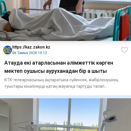
https://kaz.zakon.kz
06 Тамыз 2026 10:12
Ақтауда екі қатарласынан әлімжеттік көрген
мектеп оқушысы ауруханадан бір ақ шықты
КТК телеарнасының ақпаратына сүйенсек, жәбірленушінің
туыстары кінәлілерді қатаң жауапқа тартуды талап
етеді.Ақтоты Ахм