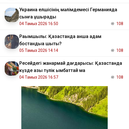
Украина елшісінің мәлімдемесі Германияда
сынға ұшырады
04 Тамыз 2026 16:50
108
Рақымшылық: Қазақстанда қанша адам
бостандыққа шықты?
05 Тамыз 2026 14:14
108
Ресейдегі жанармай дағдарысы: Қазақстанда
күзде азық түлік қымбаттай ма
04 Тамыз 2026 16:57
108