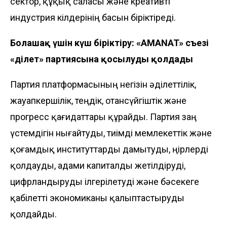
сектор, құқық саласы және креативті
индустрия өкілдерінің басын біріктіреді.
Болашақ үшін күш біріктіру: «AMANAT» съезі
«Әділет» партиясына қосылуды қолдады
Партия платформасының негізін әділеттілік,
жауапкершілік, теңдік, отансүйгіштік және
прогресс қағидаттары құрайды. Партия заң
үстемдігін нығайтуды, тиімді мемлекеттік және
қоғамдық институттарды дамытуды, өңірлерді
қолдауды, адами капиталды жетілдіруді,
цифрландыруды ілгерілетуді және бәсекеге
қабілетті экономиканы қалыптастыруды
қолдайды.