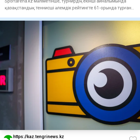
Sportarena.kz мәліметінше, турнирдің екінші айналымында
қазақстандық теннисші әлемдік рейтингте 61-орында тұрған
Аустра
https://kaz.tengrinews.kz