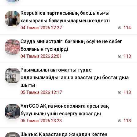
Respublica партиясының басшылығы
халықаралық байқаушылармен кездесті
04 Тамыз 2026 22:27
114
Сауда министрлігі бағаның өсуіне не себеп
болғанын түсіндірді
04 Тамыз 2026 22:01
113
Рақымшылық автоматты түрде
қолданылмайды: қанша қазақстандық бостандыққа
шықты
05 Тамыз 2026 12:17
113
ҰлтССО АҚ ға монополияға қарсы заң
бұзушылық үшін ескерту жасалды
05 Тамыз 2026 23:23
113
Шығыс Қазақстанда жаңадан келген