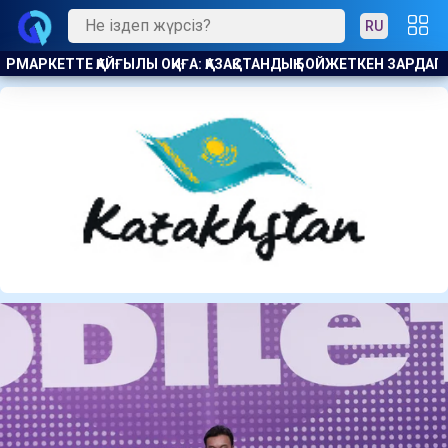
RU
ЖЕТКЕН ЗАРДАП ШЕКТІ
ҚХП: КӘСІПОДАҚТАР ҚОҒАМҒА ЖІК СА