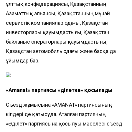
ұлттық конфедерациясы, Қазақстанның
Азаматтық альянсы, Қазақстанның мұнай
сервистік компаниялар одағы, Қазақстан
инвесторлары қауымдастығы, Қазақстан
байланыс операторлары қауымдастығы,
Қазақстан автомобиль одағы және басқа да
ұйымдар бар.
«Amanat» партиясы «Әділетке» қосылады
Съезд жұмысына «AMANAT» партиясының
өкілдері де қатысуда. Аталған партияның
«Әділет» партиясына қосылуы мәселесі съезд