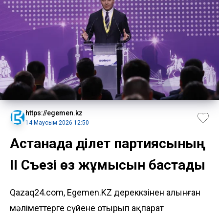
https://egemen.kz
14 Маусым 2026 12:50
Астанада Әділет партиясының
II Съезі өз жұмысын бастады
Qazaq24.com, Egemen.KZ дереккөзінен алынған
мәліметтерге сүйене отырып ақпарат