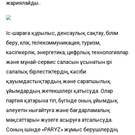
жариялайды..
Іс-шараға құрылыс, денсаулық сақтау, білім
беру, көлік, телекоммуникация, туризм,
кәсіпкерлік, энергетика, цифрлық технологиялар
және мұнай-сервис саласын ұсынатын ірі
салалық бірлестіктердің, кәсіби
қауымдастықтардың және сарапшылық
ұйымдардың жетекшілері қатысуда. Олар
партия қатарына өтіп, бүгінде оның ұйымдық
әлеуетін нығайтуға және бағдарламалық
мақсаттарын жүзеге асыруға атсалысуда.
Соның ішінде «PARYZ» жұмыс берушілердің