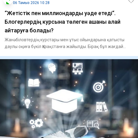
06 Тамыз 2026 10:28
“Жетістік пен миллиондарды уәде етеді“.
Блогерлердің курсына төлеген ақшаны қалай
қайтаруға болады?
Жанәбіловтердің курстары мен ұтыс ойындарына қатысты
даулы оқиға бүкіл Қазақстанға жайылды. Бірақ бұл жағдай
осынд