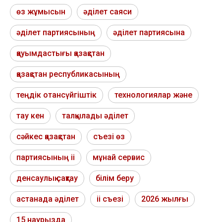
өз жұмысын
әділет саяси
әділет партиясының
әділет партиясына
қауымдастығы қазақстан
қазақстан республикасының
теңдік отансүйгіштік
технологиялар және
тау кен
талқылады әділет
сәйкес қазақстан
съезі өз
партиясының ii
мұнай сервис
денсаулық сақтау
білім беру
астанада әділет
ii съезі
2026 жылғы
15 наурызда