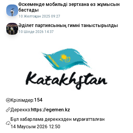
Өскеменде мобильді зертхана өз жұмысын
бастады
10 Желтоқсан 2025 09:27
Әділет партиясының гимні таныстырылды
10 Шілде 2026 14:37
154
Көрілімдер:
Дереккөз:
https://egemen.kz
Бұл хабарлама дереккөзден мұрағатталған
14 Маусым 2026 12:50