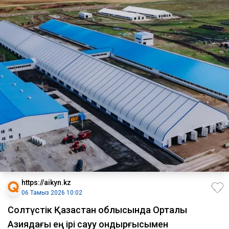
https://aikyn.kz
06 Тамыз 2026 10:02
Солтүстік Қазақстан облысында Орталық
Азиядағы ең ірі сауу қондырғысымен