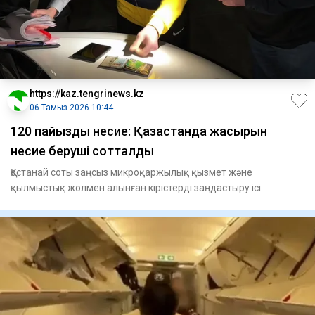
https://kaz.tengrinews.kz
06 Тамыз 2026 10:44
120 пайыздық несие: Қазақстанда жасырын
несие беруші сотталды
Қостанай соты заңсыз микроқаржылық қызмет және
қылмыстық жолмен алынған кірістерді заңдастыру ісі
бойынша үкім шығард