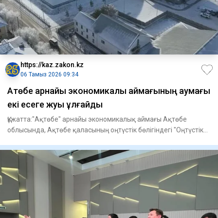
https://kaz.zakon.kz
06 Тамыз 2026 09:34
Ақтөбе арнайы экономикалық аймағының аумағы
екі есеге жуық ұлғайды
Құжатта:"Ақтөбе" арнайы экономикалық аймағы Ақтөбе
облысында, Ақтөбе қаласының оңтүстік бөлігіндегі "Оңтүстік
айналма ж