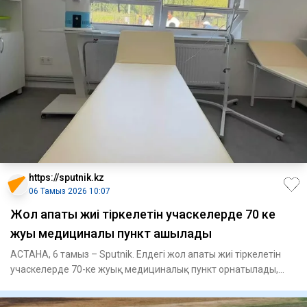
https://sputnik.kz
06 Тамыз 2026 10:07
Жол апаты жиі тіркелетін учаскелерде 70 ке
жуық медициналық пункт ашылады
АСТАНА, 6 тамыз – Sputnik. Елдегі жол апаты жиі тіркелетін
учаскелерде 70-ке жуық медициналық пункт орнатылады,
деп хаба