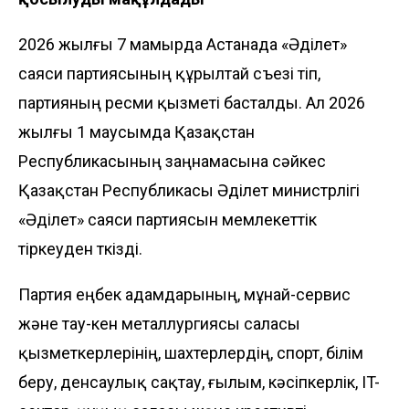
2026 жылғы 7 мамырда Астанада «Әділет»
саяси партиясының құрылтай съезі өтіп,
партияның ресми қызметі басталды. Ал 2026
жылғы 1 маусымда Қазақстан
Республикасының заңнамасына сәйкес
Қазақстан Республикасы Әділет министрлігі
«Әділет» саяси партиясын мемлекеттік
тіркеуден өткізді.
Партия еңбек адамдарының, мұнай-сервис
және тау-кен металлургиясы саласы
қызметкерлерінің, шахтерлердің, спорт, білім
беру, денсаулық сақтау, ғылым, кәсіпкерлік, IT-