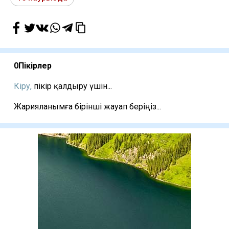
0
Пікірлер
Кіру,
пікір қалдыру үшін...
Жарияланымға бірінші жауап беріңіз...