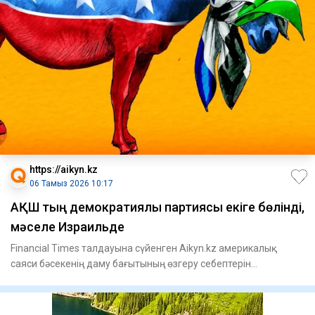
https://aikyn.kz
06 Тамыз 2026 10:17
АҚШ тың демократиялық партиясы екіге бөлінді,
мәселе Израильде
Financial Times талдауына сүйенген Aikyn.kz америкалық
саяси бәсекенің даму бағытының өзгеру себептерін
түсіндіреді.