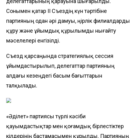
делегаттарының қарауына шығарылды.
Сонымен қатар II Съездің күн тәртібіне
партияның одан әрі дамуы, өңірлік филиалдарды
құру және ұйымдық құрылымды нығайту
мәселелері енгізілді.
Съезд қарсаңында стратегиялық сессия
ұйымдастырылып, делегаттар партияның
алдағы кезеңдегі басым бағыттарын
талқылады.
«Әділет» партиясы түрлі кәсіби
қауымдастықтар мен қоғамдық бірлестіктер
өкілдерінің бастамасымен құрылды. Партияның