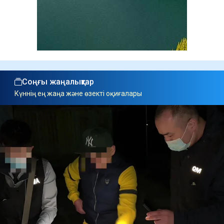
Соңғы жаңалықтар
Күннің ең жаңа және өзекті оқиғалары