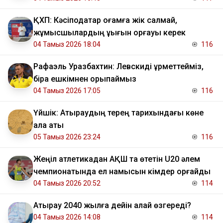
ҚХП: Кәсіподақтар қоғамға жік салмай,
жұмысшылардың құқығын қорғауы керек
04 Тамыз 2026 18:04
116
Рафаэль Уразбахтин: Левскиді құрметтейміз,
бірақ ешкімнен қорықпаймыз
04 Тамыз 2026 17:05
116
Үйшік: Атыраудың терең тарихындағы көне
қала аты
05 Тамыз 2026 23:24
116
Жеңіл атлетикадан АҚШ та өтетін U20 әлем
чемпионатында ел намысын кімдер қорғайды
04 Тамыз 2026 20:52
114
Атырау 2040 жылға дейін қалай өзгереді?
04 Тамыз 2026 14:08
114