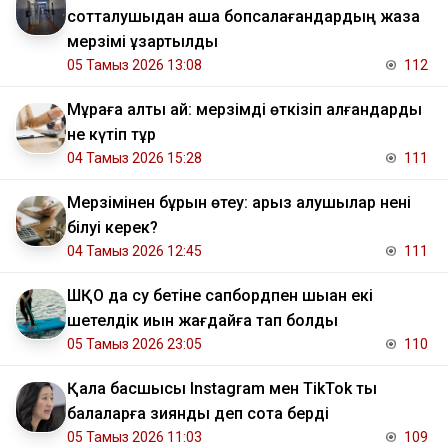
сотталушыдан ақша бопсалағандардың жаза
мерзімі ұзартылды
05 Тамыз 2026 13:08
112
Мұраға алты ай: мерзімді өткізіп алғандарды
не күтіп тұр
04 Тамыз 2026 15:28
111
Мерзімінен бұрын өтеу: қарыз алушылар нені
білуі керек?
04 Тамыз 2026 12:45
111
ШҚО да су бетіне сапбордпен шыққан екі
шетелдік қиын жағдайға тап болды
05 Тамыз 2026 23:05
110
Қала басшысы Instagram мен TikTok ты
балаларға зиянды деп сотқа берді
05 Тамыз 2026 11:03
109