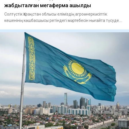
жабдықталған мегаферма ашылды
Солтүстік Қазақстан облысы еліміздің агроөнеркәсіптік
кешенінің көшбасшысы ретіндегі мәртебесін нығайта түсуде.
Өңірде