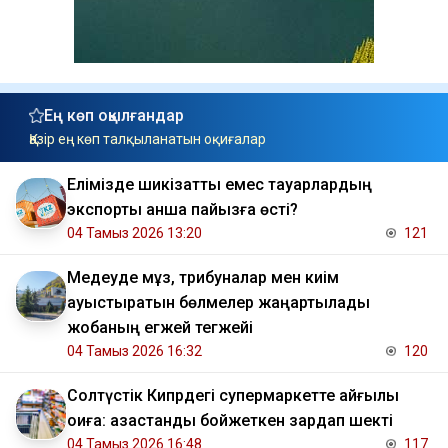
Ең көп оқылғандар
Қазір ең көп талқыланатын оқиғалар
Елімізде шикізаттық емес тауарлардың
экспорты қанша пайызға өсті?
04 Тамыз 2026 13:20
121
Медеуде мұз, трибуналар мен киім
ауыстыратын бөлмелер жаңартылады
жобаның егжей тегжейі
04 Тамыз 2026 16:32
120
Солтүстік Кипрдегі супермаркетте қайғылы
оқиға: қазақстандық бойжеткен зардап шекті
04 Тамыз 2026 16:48
117