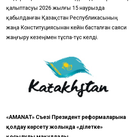
қалыптасуы 2026 жылғы 15 наурызда
қабылданған Қазақстан Республикасының
жаңа Конституциясынан кейін басталған саяси
жаңғыру кезеңімен тұспа-тұс келді.
«AMANAT» Съезі Президент реформаларына
қолдау көрсету жолында «Әділетке»
қосылуды мақұлдады