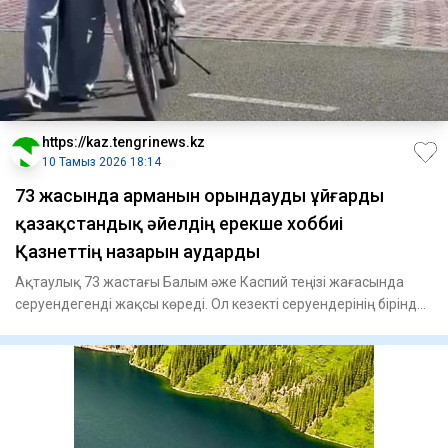
https://kaz.tengrinews.kz
10 Тамыз 2026 18:14
73 жасында арманын орындауды ұйғарды
қазақстандық әйелдің ерекше хоббиі
Қазнеттің назарын аударды
Ақтаулық 73 жастағы Балым әже Каспий теңізі жағасында
серуендегенді жақсы көреді. Ол кезекті серуендерінің бірінде
ве