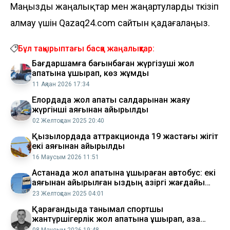
Маңызды жаңалықтар мен жаңартуларды өткізіп
алмау үшін Qazaq24.com сайтын қадағалаңыз.
Бұл тақырыптағы басқа жаңалықтар:
Бағдаршамға бағынбаған жүргізуші жол
апатына ұшырап, көз жұмды
11 Ақпан 2026 17:34
Елордада жол апаты салдарынан жаяу
жүргінші аяғынан айырылды
02 Желтоқсан 2025 20:40
Қызылордада аттракционда 19 жастағы жігіт
екі аяғынан айырылды
16 Маусым 2026 11:51
Астанада жол апатына ұшыраған автобус: екі
аяғынан айырылған қыздың қазіргі жағдайы
қандай
23 Желтоқсан 2025 04:01
Қарағандыда танымал спортшы
жантүршігерлік жол апатына ұшырап, қаза
тапты
08 Маусым 2026 19:48