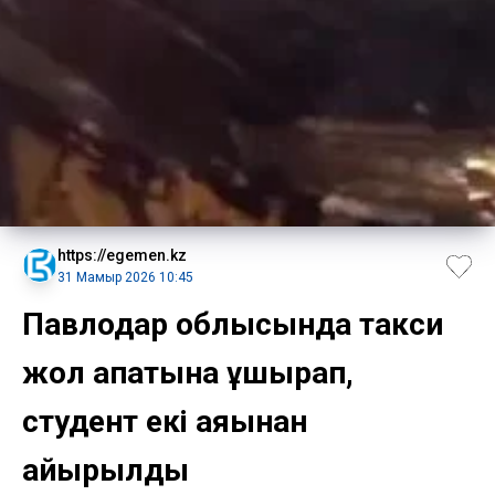
https://egemen.kz
31 Мамыр 2026 10:45
Павлодар облысында такси
жол апатына ұшырап,
студент екі аяғынан
айырылды