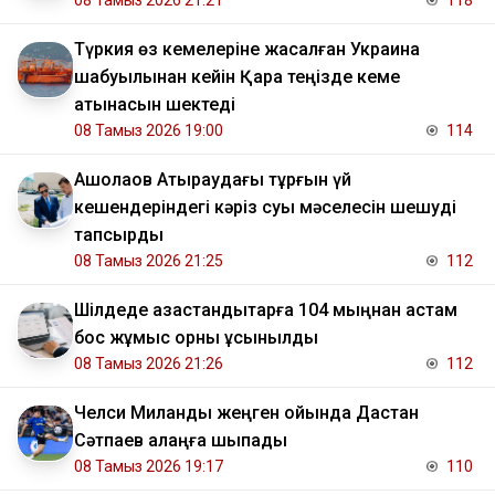
08 Тамыз 2026 21:21
118
Түркия өз кемелеріне жасалған Украина
шабуылынан кейін Қара теңізде кеме
қатынасын шектеді
08 Тамыз 2026 19:00
114
​Ақшолақов Атыраудағы тұрғын үй
кешендеріндегі кәріз суы мәселесін шешуді
тапсырды
08 Тамыз 2026 21:25
112
​Шілдеде қазақстандықтарға 104 мыңнан астам
бос жұмыс орны ұсынылды
08 Тамыз 2026 21:26
112
Челси Миланды жеңген ойында Дастан
Сәтпаев алаңға шықпады
08 Тамыз 2026 19:17
110