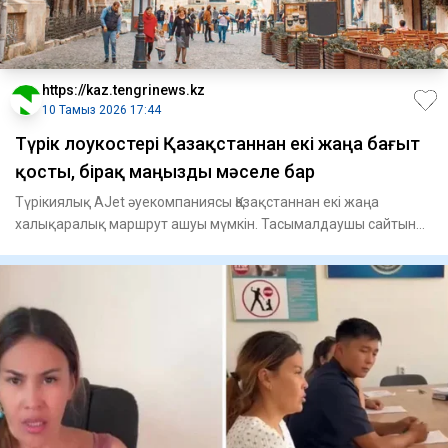
https://kaz.tengrinews.kz
10 Тамыз 2026 17:44
Түрік лоукостері Қазақстаннан екі жаңа бағыт
қосты, бірақ маңызды мәселе бар
Түрікиялық AJet әуекомпаниясы Қазақстаннан екі жаңа
халықаралық маршрут ашуы мүмкін. Тасымалдаушы сайтында
Ақтаудан Т