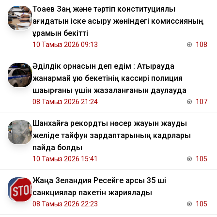
Тоқаев Заң және тәртіп конституциялық
қағидатын іске асыру жөніндегі комиссияның
құрамын бекітті
10 Тамыз 2026 09:13
108
Әділдік орнасын деп едім : Атырауда
жанармай құю бекетінің кассирі полиция
шақырғаны үшін жазаланғанын даулауда
08 Тамыз 2026 21:24
107
Шанхайға рекордтық нөсер жауын жауды
желіде тайфун зардаптарының кадрлары
пайда болды
10 Тамыз 2026 15:41
105
Жаңа Зеландия Ресейге қарсы 35 ші
санкциялар пакетін жариялады
08 Тамыз 2026 22:23
105