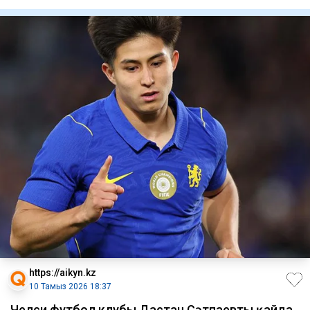
көрсетілді, – деп
https://aikyn.kz
10 Тамыз 2026 18:37
Челси футбол клубы Дастан Сәтпаевты қайда