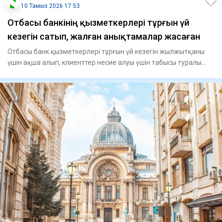
10 Тамыз 2026 17:53
Отбасы банкінің қызметкерлері тұрғын үй
кезегін сатып, жалған анықтамалар жасаған
Отбасы банк қызметкерлері тұрғын үй кезегін жылжытқаны
үшін ақша алып, клиенттер несие алуы үшін табысы туралы
құжатт