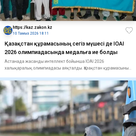
https://kaz.zakon.kz
10 Тамыз 2026 18:11
Қазақстан құрамасының сегіз мүшесі де IOAI
2026 олимпиадасында медальға ие болды
Астанада жасанды интеллект бойынша IOAI 2026
халықаралық олимпиадасы аяқталды. Қазақстан құрамасының
сегіз мүшесі де ек