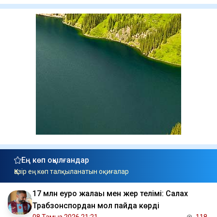
Ең көп оқылғандар
Қазір ең көп талқыланатын оқиғалар
17 млн еуро жалақы мен жер телімі: Салах
Трабзонспордан мол пайда көрді