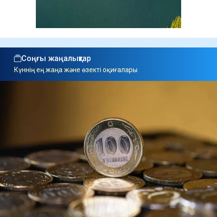
Соңғы жаңалықтар
Күннің ең жаңа және өзекті оқиғалары