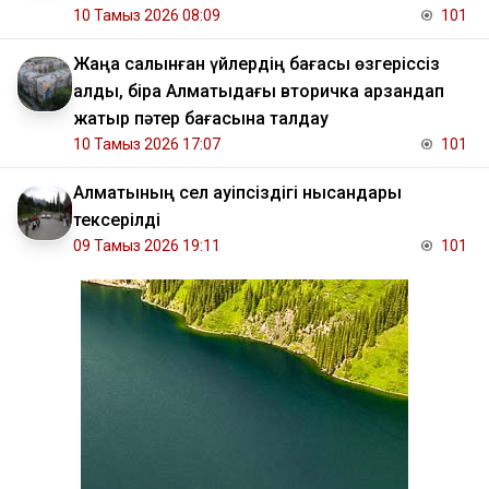
10 Тамыз 2026 08:09
101
Жаңа салынған үйлердің бағасы өзгеріссіз
қалды, бірақ Алматыдағы вторичка арзандап
жатыр пәтер бағасына талдау
10 Тамыз 2026 17:07
101
Алматының сел қауіпсіздігі нысандары
тексерілді
09 Тамыз 2026 19:11
101