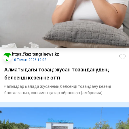
https://kaz.tengrinews.kz
10 Тамыз 2026 19:02
Алматыдағы тозаң: жусан тозаңданудың
белсенді кезеңіне өтті
Ғалымдар қалада жусанның белсенді тозаңдану кезеңі
басталғанын, сонымен қатар ойраншөп (амброзия)
концентрациясының ж