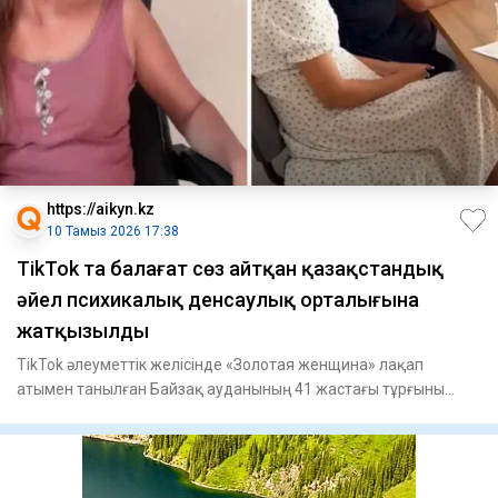
https://aikyn.kz
10 Тамыз 2026 17:38
TikTok та балағат сөз айтқан қазақстандық
әйел психикалық денсаулық орталығына
жатқызылды
TikTok әлеуметтік желісінде «Золотая женщина» лақап
атымен танылған Байзақ ауданының 41 жастағы тұрғыны
Лайло Қасымова