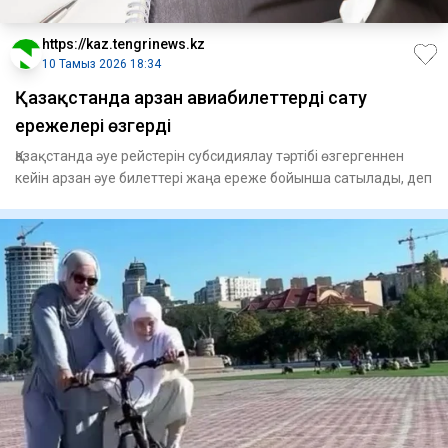
https://kaz.tengrinews.kz
10 Тамыз 2026 18:34
Қазақстанда арзан авиабилеттерді сату
ережелері өзгерді
Қазақстанда әуе рейстерін субсидиялау тәртібі өзгергеннен
кейін арзан әуе билеттері жаңа ереже бойынша сатылады, деп