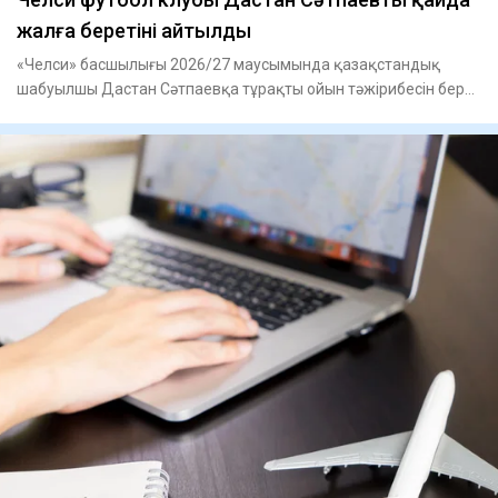
жалға беретіні айтылды
«Челси» басшылығы 2026/27 маусымында қазақстандық
шабуылшы Дастан Сәтпаевқа тұрақты ойын тәжірибесін беру
үшін оны бас