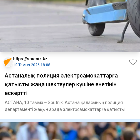
https://sputnik.kz
10 Тамыз 2026 18:08
Астаналық полиция электрсамокаттарға
қатысты жаңа шектеулер күшіне енетінін
ескертті
АСТАНА, 10 тамыз – Sputnik. Астана қаласының полиция
департаменті жақын арада электрсамокаттарға қатысты
жаңа шектеулер