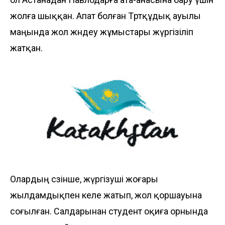
жолға шыққан. Апат болған Төртқұдық ауылы
маңында жол жөндеу жұмыстары жүргізіліп
жатқан.
Олардың сөзінше, жүргізуші жоғары
жылдамдықпен келе жатып, жол қоршауына
соғылған. Салдарынан студент оқиға орнында