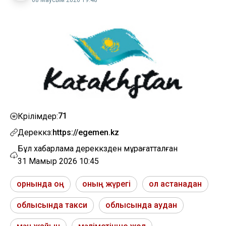
71
Көрілімдер:
Дереккөз:
https://egemen.kz
Бұл хабарлама дереккөзден мұрағатталған
31 Мамыр 2026 10:45
орнында оң
оның жүрегі
ол астанадан
облысында такси
облысында аудан