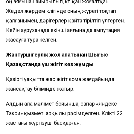
оң аяғынан айырылып, көп қан жоғалтқан.
Жедел жәрдем көлігінде оның жүрегі тоқтап
қалғанымен, дәрігерлер қайта тірілтіп үлгерген.
Кейін ауруханада екінші аяғына да ампутация
жасауға тура келген.
Жантүршігерлік жол апатынан Шығыс
Қазақстанда үш жігіт көз жұмды
Қазіргі уақытта жас жігіт кома жағдайында
жансақтау бөлімінде жатыр.
Алдын ала мәлімет бойынша, сапар «Яндекс
Такси» қызметі арқылы рәсімделген. Көлікті 22
жастағы жүргізуші басқарған.