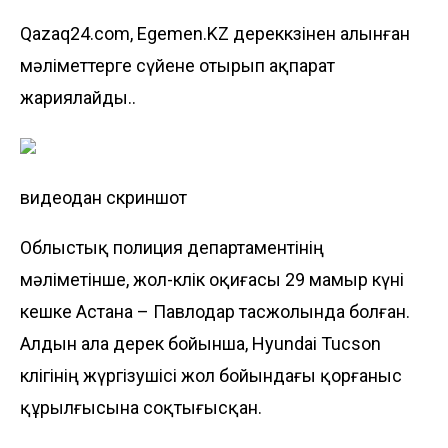
Qazaq24.com, Egemen.KZ дереккөзінен алынған
мәліметтерге сүйене отырып ақпарат
жариялайды..
видеодан скриншот
Облыстық полиция департаментінің
мәліметінше, жол-көлік оқиғасы 29 мамыр күні
кешке Астана – Павлодар тасжолында болған.
Алдын ала дерек бойынша, Hyundai Tucson
көлігінің жүргізушісі жол бойындағы қорғаныс
құрылғысына соқтығысқан.