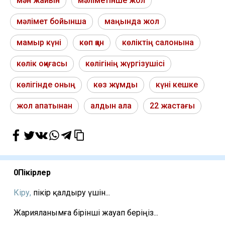
мән жайын
мәліметінше жол
мәлімет бойынша
маңында жол
мамыр күні
көп қан
көліктің салонына
көлік оқиғасы
көлігінің жүргізушісі
көлігінде оның
көз жұмды
күні кешке
жол апатынан
алдын ала
22 жастағы
0
Пікірлер
Кіру,
пікір қалдыру үшін...
Жарияланымға бірінші жауап беріңіз...