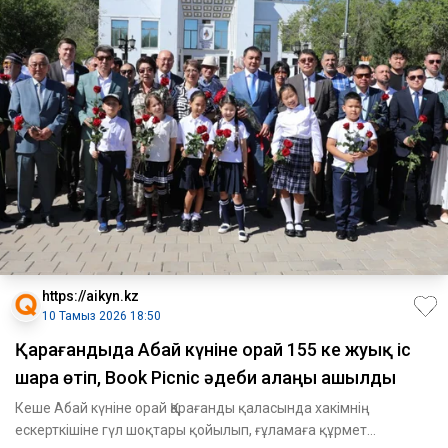
https://aikyn.kz
10 Тамыз 2026 18:50
Қарағандыда Абай күніне орай 155 ке жуық іс
шара өтіп, Book Picnic әдеби алаңы ашылды
Кеше Абай күніне орай Қарағанды қаласында хакімнің
ескерткішіне гүл шоқтары қойылып, ғұламаға құрмет