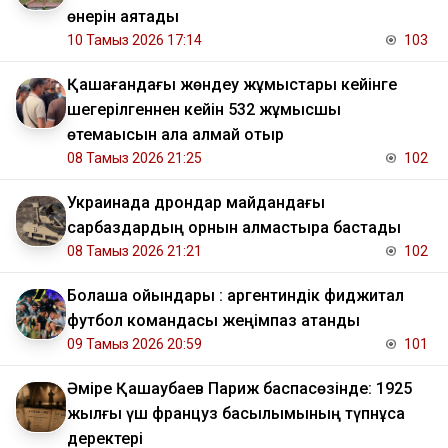
өнерін аяқтады
10 Тамыз 2026 17:14
103
Қашағандағы жөндеу жұмыстары кейінге
шегерілгеннен кейін 532 жұмысшы
өтемақысын ала алмай отыр
08 Тамыз 2026 21:25
102
Украинада дрондар майдандағы
сарбаздардың орнын алмастыра бастады
08 Тамыз 2026 21:21
102
Болашақ ойындары : аргентиндік фиджитал
футбол командасы жеңімпаз атанды
09 Тамыз 2026 20:59
101
Әміре Қашаубаев Париж баспасөзінде: 1925
жылғы үш француз басылымының түпнұсқа
деректері