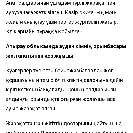
Апат салдарынан үш адам түрлі жарақатпен
ауруханаға жеткізілген. Қазір оқиғаның мән-
жайын анықтау үшін тергеу жүргізіліп жатыр.
Көлік арнайы тұраққа қойылған.
Атырау облысында аудан әкімнің орынбасары
жол апатынан көз жұмды
Куәгерлер түсірген бейнежазбалардан жол
қоршауының темір бөлігі көліктің салонына дейін
кіріп кеткені байқалады. Соның салдарынан
алдыңғы орындықта отырған жолаушы аса
ауыр жарақат алған.
Жарақаттанған жігіттің достарының айтуынша,
ол Астанадан Павлодарға ата-анасына бару үшін