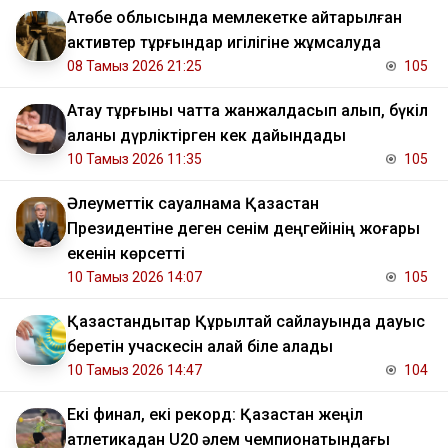
​Ақтөбе облысында мемлекетке қайтарылған
активтер тұрғындар игілігіне жұмсалуда
08 Тамыз 2026 21:25
105
Ақтау тұрғыны чатта жанжалдасып қалып, бүкіл
қаланы дүрліктірген кек дайындады
10 Тамыз 2026 11:35
105
Әлеуметтік сауалнама Қазақстан
Президентіне деген сенім деңгейінің жоғары
екенін көрсетті
10 Тамыз 2026 14:07
105
Қазақстандықтар Құрылтай сайлауында дауыс
беретін учаскесін қалай біле алады
10 Тамыз 2026 14:47
104
Екі финал, екі рекорд: Қазақстан жеңіл
атлетикадан U20 әлем чемпионатындағы