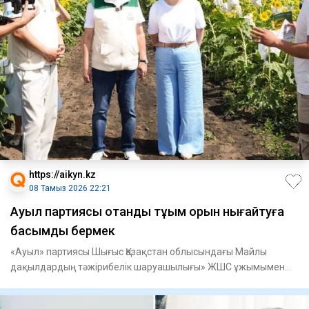
https://aikyn.kz
08 Тамыз 2026 22:21
Ауыл партиясы отандық тұқым қорын нығайтуға
басымдық бермек
«Ауыл» партиясы Шығыс Қазақстан облысындағы Майлы
дақылдардың тәжірибелік шаруашылығы» ЖШС ұжымымен
кездесті, - деп ха