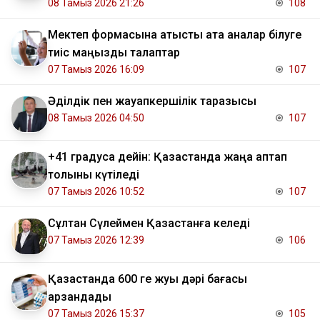
08 Тамыз 2026 21:26
108
Мектеп формасына қатысты ата аналар білуге
тиіс маңызды талаптар
07 Тамыз 2026 16:09
107
Әділдік пен жауапкершілік таразысы
08 Тамыз 2026 04:50
107
+41 градусқа дейін: Қазақстанда жаңа аптап
толқыны күтіледі
07 Тамыз 2026 10:52
107
Сұлтан Сүлеймен Қазақстанға келеді
07 Тамыз 2026 12:39
106
Қазақстанда 600 ге жуық дәрі бағасы
арзандады
07 Тамыз 2026 15:37
105