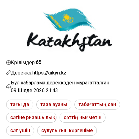
65
Көрілімдер:
Дереккөз:
https://aikyn.kz
Бұл хабарлама дереккөзден мұрағатталған
09 Шілде 2026 21:43
тағы да
таза ауаны
табиғаттың сан
сәтіне ризашылық
сәттің нығметін
сәт үшін
сұлулығын көргеніме