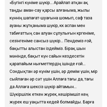
«Бүгінгі күніме шүкір… Арайлап атқан ақ
таңды аман-сау қарсы алғаныма, жылы
күннің шапағат-шуағына шомып, саф таза
ауаны жұтқаныма шүкір, көк аспан мен
табиғаттың сан алуан сұлулығын көргеніме,
сезінгеніме сансыз шүкір… Пендеміз ғой,
бақытты алыстан іздейміз. Бірақ шын
мәнінде, бақыт күн сайын кездесетін
қарапайым нығметтердің ішінде ғой…
Сондықтан әр күнім үшін, әр демім үшін, өмір
сыйлаған әр сәт үшін Аллаға тағы да, тағы
да Аллаға шексіз шүкір айтамын…
Шүкіршілік еткен жүрек, кешірімшіл кең
жүрек еш уақытта кедей болмайды. Барға