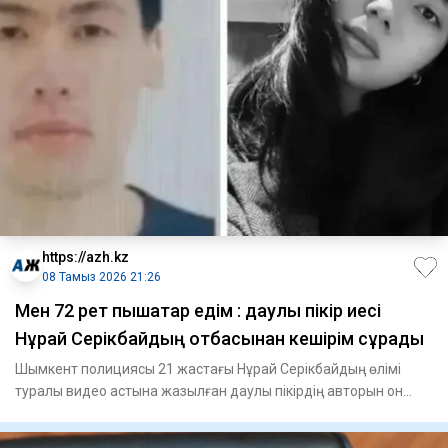
https://azh.kz
08 Тамыз 2026 21:26
Мен 72 рет пышақтар едім : даулы пікір иесі
Нұрай Серікбайдың отбасынан кешірім сұрады
Шымкент полициясы 21 жастағы Нұрай Серікбайдың өлімі
туралы видео астына жазылған даулы пікірдің авторын он
сағатқа же