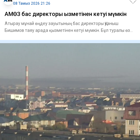
08 Тамыз 2026 21:26
АМӨЗ бас директоры қызметінен кетуі мүмкін
Атырау мұнай өңдеу зауытының бас директоры Қуаныш
Бишимов таяу арада қызметінен кетуі мүмкін. Бұл туралы өз
дереккөзде