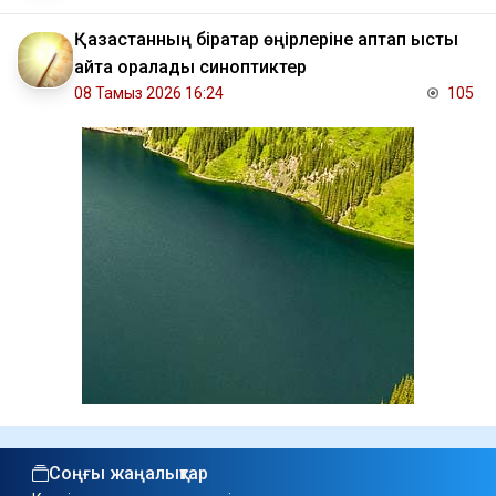
Қазақстанның бірқатар өңірлеріне аптап ыстық
қайта оралады синоптиктер
08 Тамыз 2026 16:24
105
Соңғы жаңалықтар