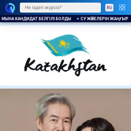
RU
Н ЖАҢҒЫРТУҒА 1,4 МЛРД ТЕҢГЕ БӨЛІНДІ
АҚ ЖОЛ ПАРТИЯС