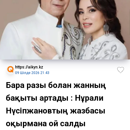
https://aikyn.kz
09 Шілде 2026 21:43
Барға разы болған жанның
бақыты артады : Нұрғали
Нүсіпжановтың жазбасы
оқырманға ой салды