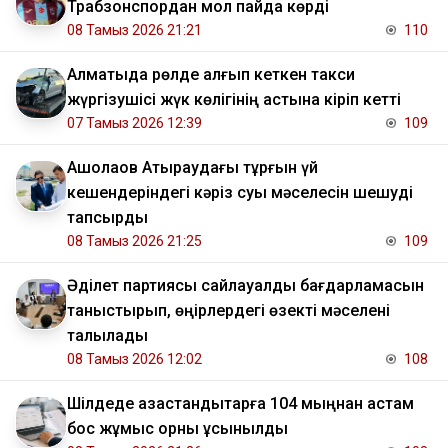
Трабзонспордан мол пайда көрді
08 Тамыз 2026 21:21
110
Алматыда рөлде қалғып кеткен такси
жүргізушісі жүк көлігінің астына кіріп кетті
07 Тамыз 2026 12:39
109
​Ақшолақов Атыраудағы тұрғын үй
кешендеріндегі кәріз суы мәселесін шешуді
тапсырды
08 Тамыз 2026 21:25
109
Әділет партиясы сайлауалды бағдарламасын
таныстырып, өңірлердегі өзекті мәселені
талқылады
08 Тамыз 2026 12:02
108
​Шілдеде қазақстандықтарға 104 мыңнан астам
бос жұмыс орны ұсынылды