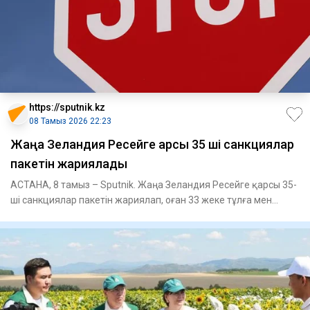
https://sputnik.kz
08 Тамыз 2026 22:23
Жаңа Зеландия Ресейге қарсы 35 ші санкциялар
пакетін жариялады
АСТАНА, 8 тамыз – Sputnik. Жаңа Зеландия Ресейге қарсы 35-
ші санкциялар пакетін жариялап, оған 33 жеке тұлға мен
заңды т