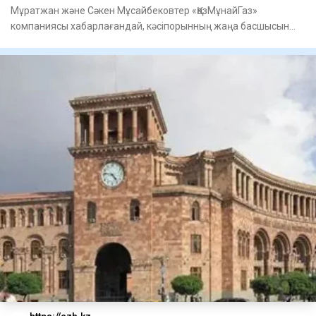
Мұратжан және Сәкен Мұсайбековтер «ҚазМұнайГаз»
компаниясы хабарлағандай, кәсіпорынның жаңа басшысын
тағайындау туралы