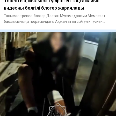
Тоқаевтың жылқысы түсірілген таңғажайып
видеоны белгілі блогер жариялады
Танымал тревел-блогер Дастан Мұхамедрахым Мемлекет
басшысының атқорасындағы Ақжан атты сәйгүлік түскен
әсерлі видеоны