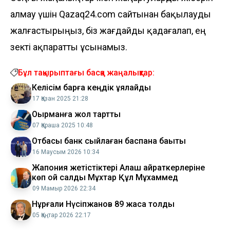
алмау үшін Qazaq24.com сайтынан бақылауды
жалғастырыңыз, біз жағдайды қадағалап, ең
өзекті ақпаратты ұсынамыз.
Бұл тақырыптағы басқа жаңалықтар:
Келісім барға кеңдік ұялайды
17 Қазан 2025 21:28
Оқырманға жол тартты
07 Қараша 2025 10:48
Отбасы банк сыйлаған баспана бақыты
16 Маусым 2026 10:34
Жапония жетістіктері Алаш қай­раткерлеріне
көп ой салды Мұхтар Құл Мұхаммед
09 Мамыр 2026 22:34
Нұрғали Нүсіпжанов 89 жасқа толды
05 Қаңтар 2026 22:17