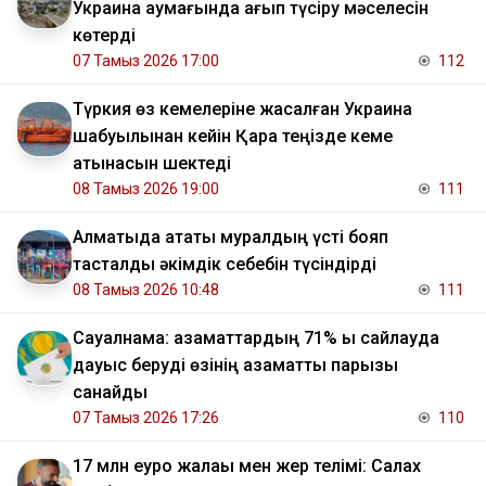
Украина аумағында қағып түсіру мәселесін
көтерді
07 Тамыз 2026 17:00
112
Түркия өз кемелеріне жасалған Украина
шабуылынан кейін Қара теңізде кеме
қатынасын шектеді
08 Тамыз 2026 19:00
111
Алматыда атақты муралдың үсті бояп
тасталды әкімдік себебін түсіндірді
08 Тамыз 2026 10:48
111
Сауалнама: азаматтардың 71% ы сайлауда
дауыс беруді өзінің азаматтық парызы
санайды
07 Тамыз 2026 17:26
110
17 млн еуро жалақы мен жер телімі: Салах