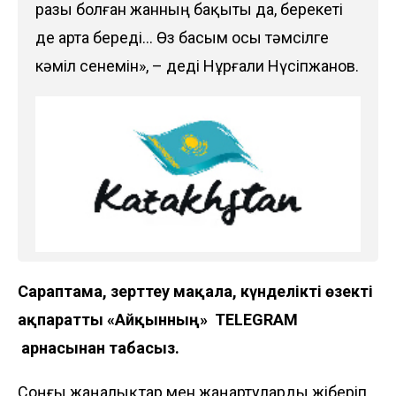
разы болған жанның бақыты да, берекеті
де арта береді… Өз басым осы тәмсілге
кәміл сенемін», – деді Нұрғали Нүсіпжанов.
Сараптама, зерттеу мақала, күнделікті өзекті
ақпаратты «Айқынның»
TELEGRAM
арнасынан табасыз.
Соңғы жаңалықтар мен жаңартуларды жіберіп