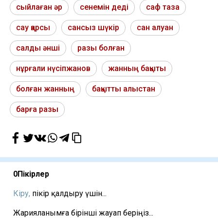
сыйлаған әр
сенемін деді
саф таза
сау қарсы
сансыз шүкір
сан алуан
салды әнші
разы болған
нұрғали нүсіпжанов
жанның бақыты
болған жанның
бақытты алыстан
барға разы
0
Пікірлер
Кіру,
пікір қалдыру үшін...
Жарияланымға бірінші жауап беріңіз...