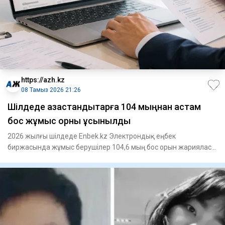
https://azh.kz
08 Тамыз 2026 21:26
​Шілдеде қазақстандықтарға 104 мыңнан астам
бос жұмыс орны ұсынылды
2026 жылғы шілдеде Enbek.kz Электрондық еңбек
биржасында жұмыс берушілер 104,6 мың бос орын жарияласа,
жұмыс іздеушілер