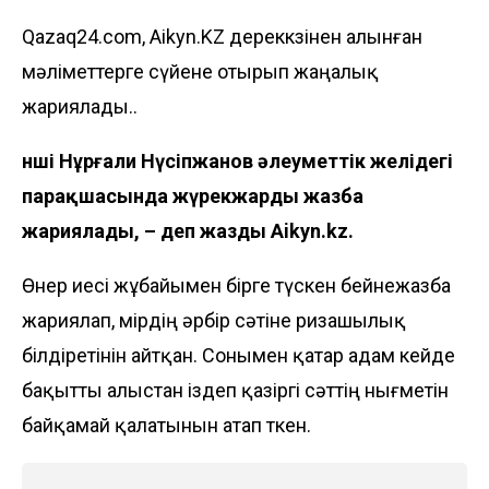
Qazaq24.com, Aikyn.KZ дереккөзінен алынған
мәліметтерге сүйене отырып жаңалық
жариялады..
Әнші Нұрғали Нүсіпжанов әлеуметтік желідегі
парақшасында жүрекжарды жазба
жариялады, – деп жазды
Aikyn.kz.
Өнер иесі жұбайымен бірге түскен бейнежазба
жариялап, өмірдің әрбір сәтіне ризашылық
білдіретінін айтқан. Сонымен қатар адам кейде
бақытты алыстан іздеп қазіргі сәттің нығметін
байқамай қалатынын атап өткен.