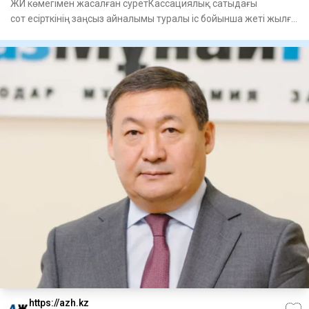
ЖИ көмегімен жасалған суретКассациялық сатыдағы
сот есірткінің заңсыз айналымы туралы іс бойынша жеті жылға
сотталған А
https://azh.kz