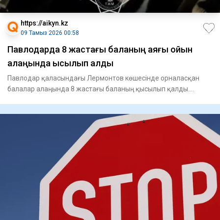
https://aikyn.kz
09 Тамыз 2026 00:58
Павлодарда 8 жастағы баланың аяғы ойын
алаңында қысылып қалды
Павлодар қаласындағы Лермонтов көшесінде орналасқан
балалар алаңында 8 жастағы баланың қысылып қалды.
Құтқарушылардың