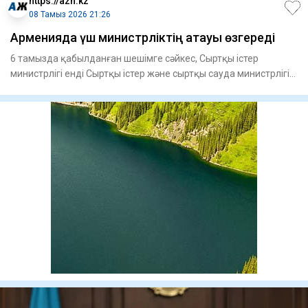
https://azh.kz
08 Тамыз 2026 21:26
Арменияда үш министрліктің атауы өзгереді
6 тамызда қабылданған шешімге сәйкес, Сыртқы істер
министрлігі енді Сыртқы істер және сыртқы сауда министрлігі
деп ата