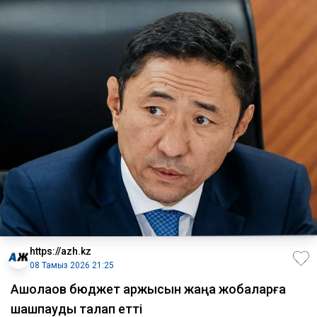
https://azh.kz
08 Тамыз 2026 21:25
Ақшолақов бюджет қаржысын жаңа жобаларға
шашпауды талап етті