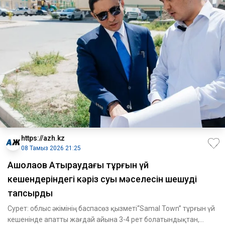
https://azh.kz
08 Тамыз 2026 21:25
​Ақшолақов Атыраудағы тұрғын үй
кешендеріндегі кәріз суы мәселесін шешуді
тапсырды
Сурет: облыс әкімінің баспасөз қызметі“Samal Town” тұрғын үй
кешенінде апатты жағдай айына 3-4 рет болатындықтан,