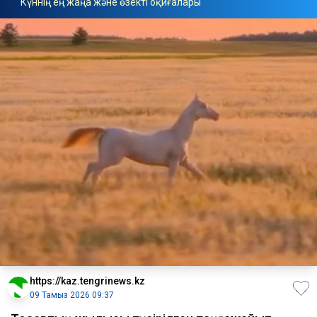
Күннің ең жаңа және өзекті оқиғалары
https://kaz.tengrinews.kz
09 Тамыз 2026 09:37