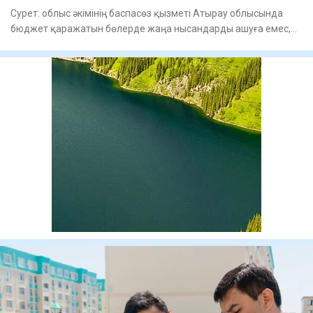
Сурет: облыс әкімінің баспасөз қызметі Атырау облысында
бюджет қаражатын бөлерде жаңа нысандарды ашуға емес,
іске асыры