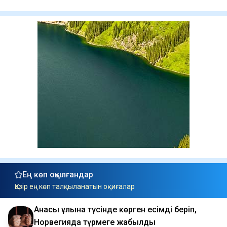
Ең көп оқылғандар
Қазір ең көп талқыланатын оқиғалар
Анасы ұлына түсінде көрген есімді беріп,
Норвегияда түрмеге жабылды