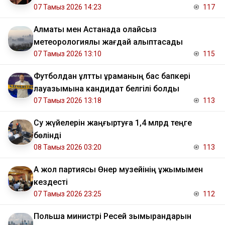
07 Тамыз 2026 14:23
117
Алматы мен Астанада қолайсыз
метеорологиялық жағдай қалыптасады
07 Тамыз 2026 13:10
115
Футболдан ұлттық құраманың бас бапкері
лауазымына кандидат белгілі болды
07 Тамыз 2026 13:18
113
Су жүйелерін жаңғыртуға 1,4 млрд теңге
бөлінді
08 Тамыз 2026 03:20
113
Ақ жол партиясы Өнер музейінің ұжымымен
кездесті
07 Тамыз 2026 23:25
112
Польша министрі Ресей зымырандарын