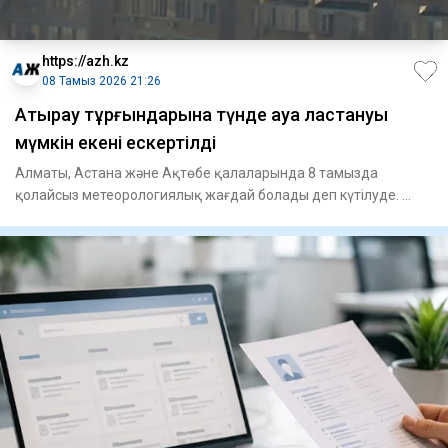
https://azh.kz
08 Тамыз 2026 21:26
Атырау тұрғындарына түнде ауа ластануы
мүмкін екені ескертілді
Алматы, Астана және Ақтөбе қалаларында 8 тамызда
қолайсыз метеорологиялық жағдай болады деп күтілуде.
Атырауда мұндай