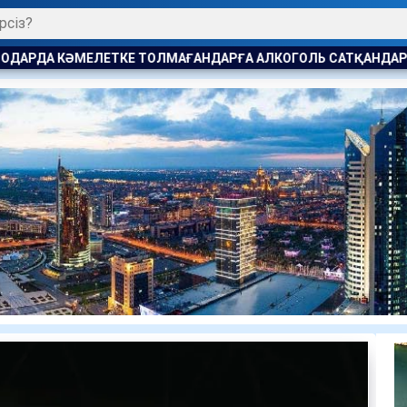
НДАРҒА АЛКОГОЛЬ САТҚАНДАР ЖАУАПҚА ТАРТЫЛДЫ
АЛМ