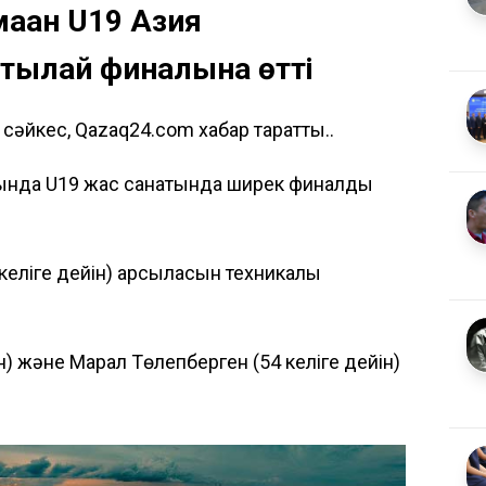
қан U19 Азия
тылай финалына өтті
 сәйкес, Qazaq24.com хабар таратты..
ясында U19 жас санатында ширек финалдық
еліге дейін) қарсыласын техникалық
н) және Марал Төлепберген (54 келіге дейін)