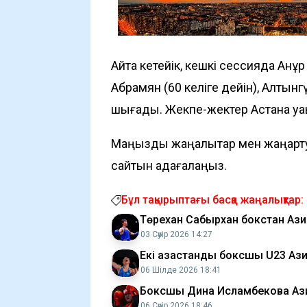
Айта кетейік, кешкі сессияда Ақнұ
Абрамян (60 келіге дейін), Алтынг
шығады. Жекпе-жектер Астана уа
Маңызды жаңалықтар мен жаңарту
сайтын қадағалаңыз.
Бұл тақырыптағы басқа жаңалықтар:
Төрехан Сабырхан бокстан Аз
03 Сәуір 2026 14:27
Екі қазақстандық боксшы U23 
06 Шілде 2026 18:41
Боксшы Дина Исламбекова Аз
06 Сәуір 2026 18:46