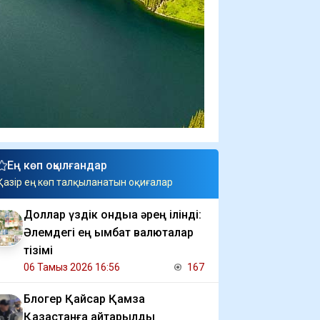
Ең көп оқылғандар
Қазір ең көп талқыланатын оқиғалар
Доллар үздік ондыққа әрең ілінді:
Әлемдегі ең қымбат валюталар
тізімі
06 Тамыз 2026 16:56
167
Блогер Қайсар Қамза
Қазақстанға қайтарылды