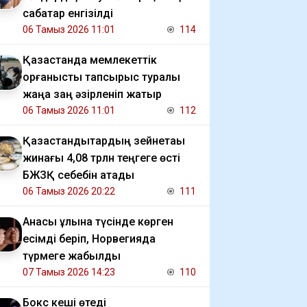
сабақтар енгізілді
06 Тамыз 2026 11:01
114
Қазақстанда мемлекеттік
қорғаныстық тапсырыс туралы
жаңа заң әзірленіп жатыр
06 Тамыз 2026 11:01
112
Қазақстандықтардың зейнетақы
жинағы 4,08 трлн теңгеге өсті
БЖЗҚ себебін атады
06 Тамыз 2026 20:22
111
Анасы ұлына түсінде көрген
есімді беріп, Норвегияда
түрмеге жабылды
07 Тамыз 2026 14:23
110
Бокс кеші өтеді