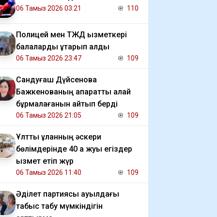
06 Тамыз 2026 03:21
110
Полицей мен ТЖД қызметкері
балаларды құтқарып қалды
06 Тамыз 2026 23:47
109
Сандуғаш Дүйсенова
Бажкенованың ақпаратты қалай
бұрмалағанын айтып берді
06 Тамыз 2026 21:05
109
Ұлттық ұланның әскери
бөлімдерінде 40 қа жуық егіздер
қызмет етіп жүр
06 Тамыз 2026 11:40
109
Әділет партиясы ауылдағы
табыс табу мүмкіндігін