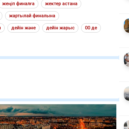
жеңіп финалға
жектер астана
жартылай финалына
ы
дейін және
дейін жарыс
00 де