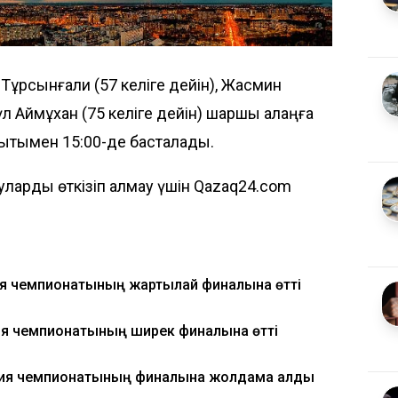
р Тұрсынғали (57 келіге дейін), Жасмин
үл Аймұхан (75 келіге дейін) шаршы алаңға
қытымен 15:00-де басталады.
ларды өткізіп алмау үшін Qazaq24.com
ия чемпионатының жартылай финалына өтті
Азия чемпионатының ширек финалына өтті
ия чемпионатының финалына жолдама алды