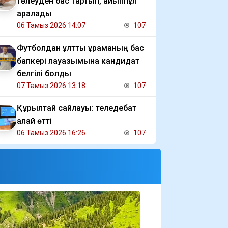
төлеуден бас тартып, айыппұл
арқалады
06 Тамыз 2026 14:07
107
Футболдан ұлттық құраманың бас
бапкері лауазымына кандидат
белгілі болды
07 Тамыз 2026 13:18
107
Құрылтай сайлауы: теледебат
қалай өтті
06 Тамыз 2026 16:26
107