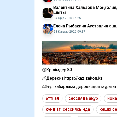
Валентина Хальзова Моңғоли
шықты
04 Сәуір 2026 16:25
Елена Рыбакина Аустралия аш
28 Қаңтар 2026 09:37
80
Көрілімдер:
Дереккөз:
https://kaz.zakon.kz
Бұл хабарлама дереккөзден мұраға
өтті ал
сессияда ақнұр
нока
күндізгі сессиясында
кешкі с