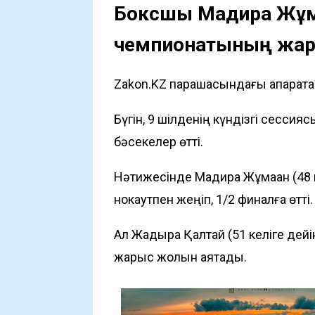
Боксшы Мадира Жұма
чемпионатының жар
Zakon.KZ парақшасындағы ақпаратқа
Бүгін, 9 шілденің күндізгі сесси
бәсекелер өтті.
Нәтижесінде Мадира Жұмақан (48 к
нокаутпен жеңіп, 1/2 финалға өтті.
Ал Жадыра Қалтай (51 келіге дейі
жарыс жолын аяқтады.