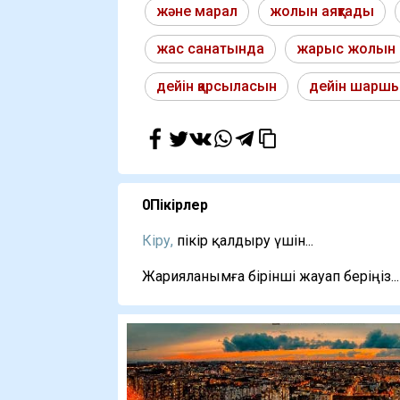
және марал
жолын аяқтады
жас санатында
жарыс жолын
дейін қарсыласын
дейін шарш
0
Пікірлер
Кіру,
пікір қалдыру үшін...
Жарияланымға бірінші жауап беріңіз...