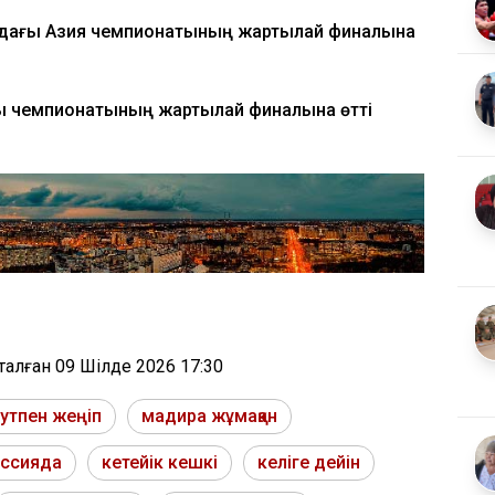
ядағы Азия чемпионатының жартылай финалына
ық чемпионатының жартылай финалына өтті
тталған
09 Шілде 2026 17:30
утпен жеңіп
мадира жұмақан
ессияда
кетейік кешкі
келіге дейін