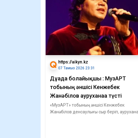
https://aikyn.kz
07 Тамыз 2026 23:31
Дұғада болайықшы : МузАРТ
тобының әншісі Кенжебек
Жанәбілов ауруханаға түсті
«МузАРТ» тобының әншісі Кенжебек
Жанәбілов денсаулығы сыр беріп, аурухан
түскенін айтты, – деп хабарлайды Aikyn.kz.