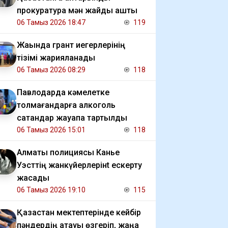
прокуратура мән жайды ашты
06 Тамыз 2026 18:47
119
Жақында грант иегерлерінің
тізімі жарияланады
06 Тамыз 2026 08:29
118
Павлодарда кәмелетке
толмағандарға алкоголь
сатқандар жауапқа тартылды
06 Тамыз 2026 15:01
118
Алматы полициясы Канье
Уэсттің жанкүйерлерінt ескерту
жасады
06 Тамыз 2026 19:10
115
Қазақстан мектептерінде кейбір
пәндердің атауы өзгеріп, жаңа