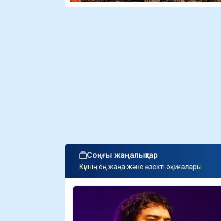
Соңғы жаңалықтар
Күннің ең жаңа және өзекті оқиғалары