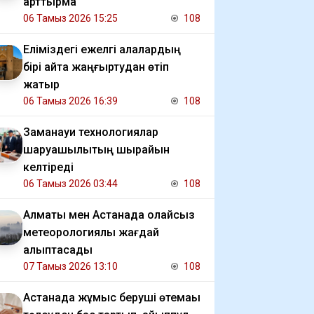
арттырмақ
06 Тамыз 2026 15:25
108
Еліміздегі ежелгі қалалардың
бірі қайта жаңғыртудан өтіп
жатыр
06 Тамыз 2026 16:39
108
Заманауи технологиялар
шаруашылықтың шырайын
келтіреді
06 Тамыз 2026 03:44
108
Алматы мен Астанада қолайсыз
метеорологиялық жағдай
қалыптасады
07 Тамыз 2026 13:10
108
Астанада жұмыс беруші өтемақы