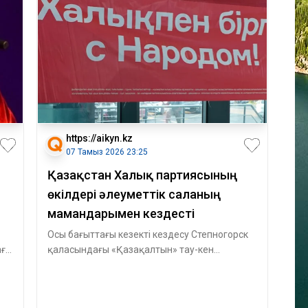
https://aikyn.kz
07 Тамыз 2026 23:25
Қазақстан Халық партиясының
өкілдері әлеуметтік саланың
мамандарымен кездесті
Осы бағыттағы кезекті кездесу Степногорск
аға
қаласындағы «Қазақалтын» тау-кен
металлургиялық концернінің еңбек
ұжымымен ө