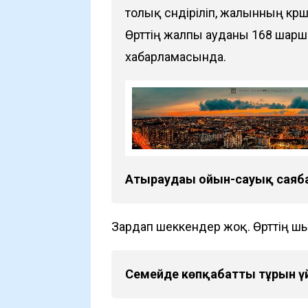
толық сөндіріліп, жалынның көр
Өрттің жалпы ауданы 168 шарш
хабарламасында.
Атыраудағы ойын-сауық саяб
Зардап шеккендер жоқ. Өрттің ш
Семейде көпқабатты тұрғын 