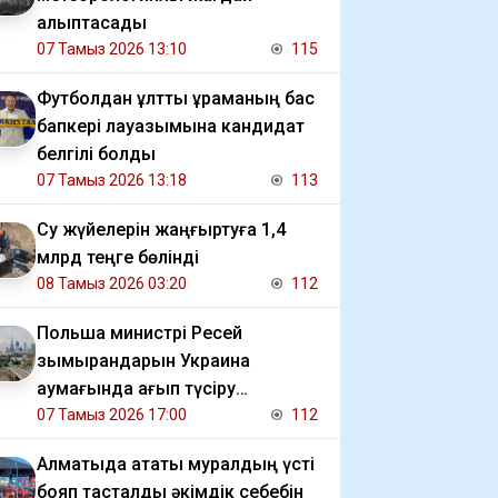
қалыптасады
07 Тамыз 2026 13:10
115
Футболдан ұлттық құраманың бас
бапкері лауазымына кандидат
белгілі болды
07 Тамыз 2026 13:18
113
Су жүйелерін жаңғыртуға 1,4
млрд теңге бөлінді
08 Тамыз 2026 03:20
112
Польша министрі Ресей
зымырандарын Украина
аумағында қағып түсіру
мәселесін көтерді
07 Тамыз 2026 17:00
112
Алматыда атақты муралдың үсті
бояп тасталды әкімдік себебін