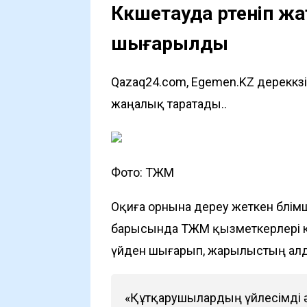
Көкшетауда өртеніп ж
шығарылды
Qazaq24.com, Egemen.KZ дереккөз
жаңалық таратады..
Фото: ТЖМ
Оқиға орнына дереу жеткен бөлім
барысында ТЖМ қызметкерлері кө
үйден шығарып, жарылыстың алд
«Құтқарушылардың үйлесімді әр