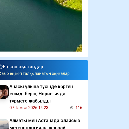
Ең көп оқылғандар
Қазір ең көп талқыланатын оқиғалар
Анасы ұлына түсінде көрген
есімді беріп, Норвегияда
түрмеге жабылды
07 Тамыз 2026 14:23
116
Алматы мен Астанада қолайсыз
метеорологиялық жағдай