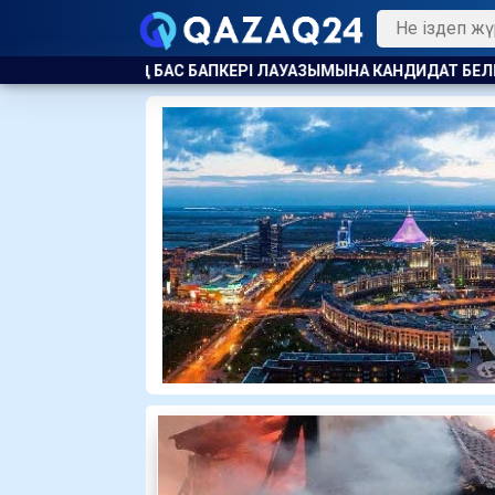
УАЗЫМЫНА КАНДИДАТ БЕЛГІЛІ БОЛДЫ
СУ ЖҮЙЕЛЕРІН ЖАҢҒ