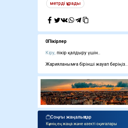
метрді құрады
0
Пікірлер
Кіру,
пікір қалдыру үшін...
Жарияланымға бірінші жауап беріңіз...
Соңғы жаңалықтар
Күннің ең жаңа және өзекті оқиғалары