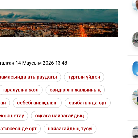
тталған
14 Маусым 2026 13:48
ламасында атыраудағы
тұрғын үйден
таралуына жол
сөндіріліп жалынның
ған
себебі анықталып
саябағында өрт
екөкшетау
оқиғаға найзағайдың
нәтижесінде өрт
найзағайдың түсуі