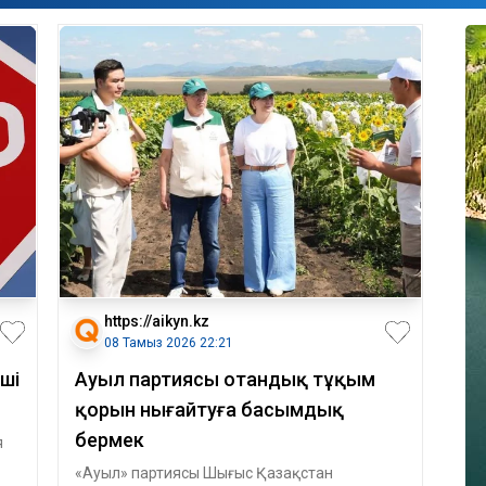
https://aikyn.kz
08 Тамыз 2026 22:21
ші
Ауыл партиясы отандық тұқым
қорын нығайтуға басымдық
бермек
я
«Ауыл» партиясы Шығыс Қазақстан