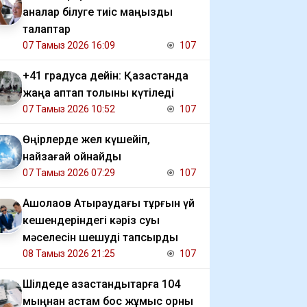
аналар білуге тиіс маңызды
талаптар
07 Тамыз 2026 16:09
107
+41 градусқа дейін: Қазақстанда
жаңа аптап толқыны күтіледі
07 Тамыз 2026 10:52
107
Өңірлерде жел күшейіп,
найзағай ойнайды
07 Тамыз 2026 07:29
107
​Ақшолақов Атыраудағы тұрғын үй
кешендеріндегі кәріз суы
мәселесін шешуді тапсырды
08 Тамыз 2026 21:25
107
​Шілдеде қазақстандықтарға 104
мыңнан астам бос жұмыс орны