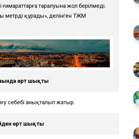
ші ғимараттарға таралуына жол берілмеді.
ы метрді құрады», делінген ТЖМ
ағында өрт шықты
ығу себебі анықталып жатыр.
үйден өрт шықты