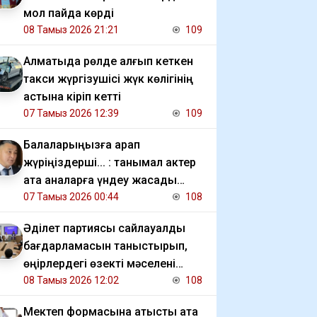
мол пайда көрді
08 Тамыз 2026 21:21
109
Алматыда рөлде қалғып кеткен
такси жүргізушісі жүк көлігінің
астына кіріп кетті
07 Тамыз 2026 12:39
109
Балаларыңызға қарап
жүріңіздерші... : танымал актер
ата аналарға үндеу жасады
(видео)
07 Тамыз 2026 00:44
108
Әділет партиясы сайлауалды
бағдарламасын таныстырып,
өңірлердегі өзекті мәселені
талқылады
08 Тамыз 2026 12:02
108
Мектеп формасына қатысты ата