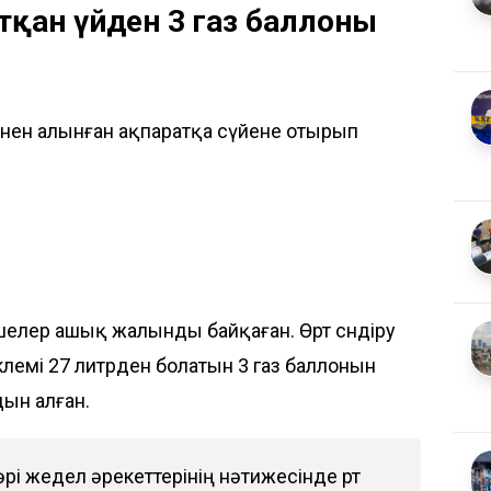
атқан үйден 3 газ баллоны
інен алынған ақпаратқа сүйене отырып
шелер ашық жалынды байқаған. Өрт сөндіру
лемі 27 литрден болатын 3 газ баллонын
ын алған.
і жедел әрекеттерінің нәтижесінде өрт