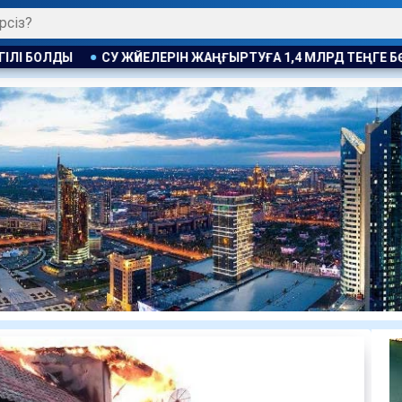
ЫРТУҒА 1,4 МЛРД ТЕҢГЕ БӨЛІНДІ
ПОЛЬША МИНИСТРІ РЕСЕ