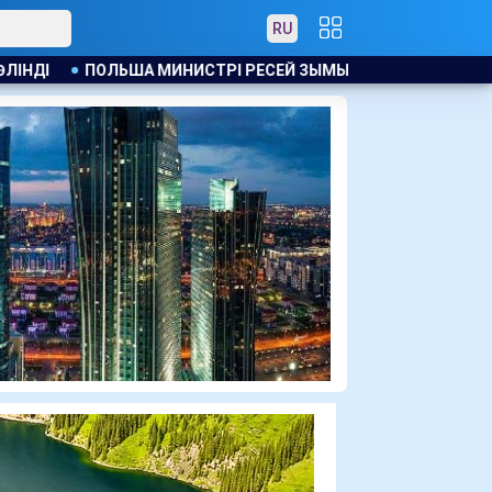
RU
Й ЗЫМЫРАНДАРЫН УКРАИНА АУМАҒЫНДА ҚАҒЫП ТҮСІРУ МӘСЕЛ