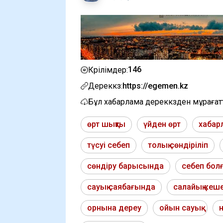
146
Көрілімдер:
Дереккөз:
https://egemen.kz
Бұл хабарлама дереккөзден мұраға
өрт шықты
үйден өрт
хабар
түсуі себеп
толық сөндіріліп
сөндіру барысында
себеп бол
сауық саябағында
салайық кеш
орнына дереу
ойын сауық