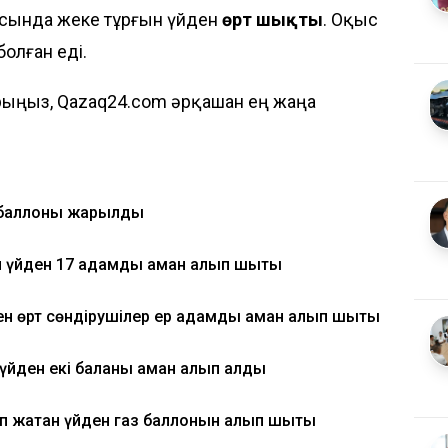
ласында жеке тұрғын үйден
өрт шықты
. Оқыс
болған еді.
ыңыз, Qazaq24.com әрқашан ең жаңа
аз баллоны жарылды
ан үйден 17 адамды аман алып шықты
ден өрт сөндірушілер ер адамды аман алып шықты
 үйден екі баланы аман алып қалды
п жатқан үйден газ баллонын алып шықты