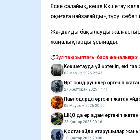
Еске салайық, кеше Көкшетау қа
оқиғаға найзағайдың түсуі себеп 
Жағдайды бақылауды жалғастыр
жаңалықтарды ұсынады.
Бұл тақырыптағы басқа жаңалықтар:
Көкшетауда үй өртеніп, екі г
02 Мамыр 2026 22:46
Өрт сөндірушілер өртеніп жатқ
27 Желтоқсан 2025 14:41
Павлодарда өртеніп жатқан үй
05 Маусым 2026 20:52
ШҚО да ер адам өртеніп жатқан
23 Қаңтар 2026 00:16
Қостанайда құтқарушылар жаны
18 Қаңтар 2026 23:00