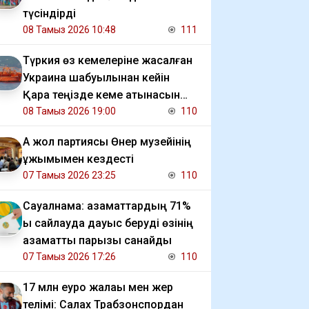
түсіндірді
08 Тамыз 2026 10:48
111
Түркия өз кемелеріне жасалған
Украина шабуылынан кейін
Қара теңізде кеме қатынасын
шектеді
08 Тамыз 2026 19:00
110
Ақ жол партиясы Өнер музейінің
ұжымымен кездесті
07 Тамыз 2026 23:25
110
Сауалнама: азаматтардың 71%
ы сайлауда дауыс беруді өзінің
азаматтық парызы санайды
07 Тамыз 2026 17:26
110
17 млн еуро жалақы мен жер
телімі: Салах Трабзонспордан