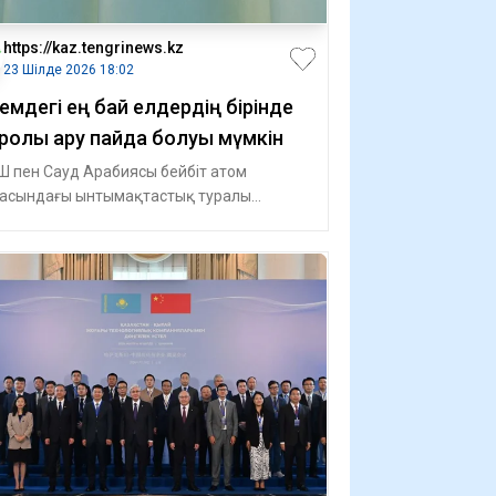
https://kaz.tengrinews.kz
23 Шілде 2026 18:02
емдегі ең бай елдердің бірінде
ролық қару пайда болуы мүмкін
 пен Сауд Арабиясы бейбіт атом
асындағы ынтымақтастық туралы
ісімге қол қойды. Бұл құжат америкалық
мпания