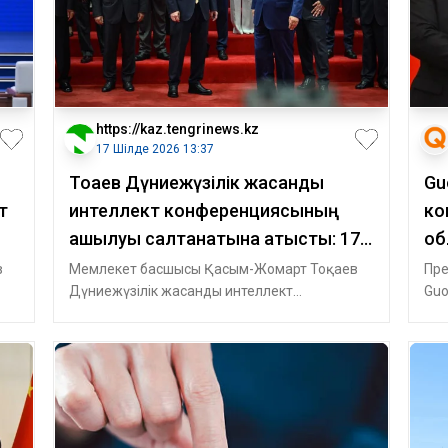
https://kaz.tengrinews.kz
17 Шілде 2026 13:37
Тоқаев Дүниежүзілік жасанды
Gu
т
интеллект конференциясының
ко
ашылуы салтанатына қатысты: 17
об
шілде 13:34 жаңалықтар
по
в
Мемлекет басшысы Қасым-Жомарт Тоқаев
Пре
Дүниежүзілік жасанды интеллект
Guo
конференциясының ашылуы салтанатына
ком
қатысты, - де
Ю