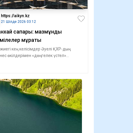
https://aikyn.kz
21 Шілде 2026 03:12
нхай сапары: мазмұнды
мілелер мұраты
жиегі кең келісімдер Әуелі ҚХР-дың
нес өкілдерімен «дөңгелек үстел»
матында өткен кез­десудің жайына
лейік