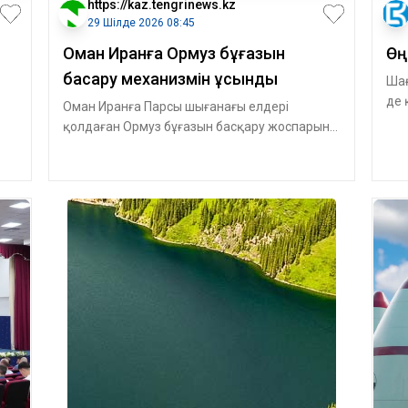
https://kaz.tengrinews.kz
29 Шілде 2026 08:45
Оман Иранға Ормуз бұғазын
Өң
басқару механизмін ұсынды
Шағ
де 
Оман Иранға Парсы шығанағы елдері
жүз
қолдаған Ормуз бұғазын басқару жоспарын
ұсынды. Құжат бұғаз арқылы өткені үшін ерік
қ