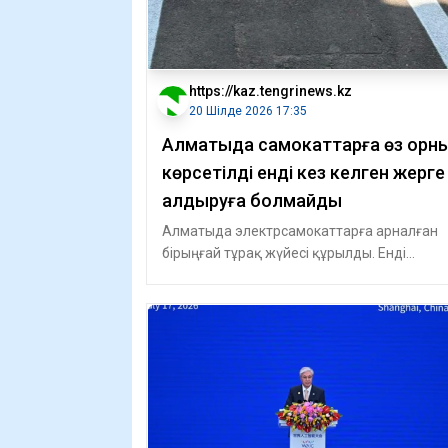
https://kaz.tengrinews.kz
20 Шілде 2026 17:35
Алматыда самокаттарға өз орн
көрсетілді енді кез келген жерге
қалдыруға болмайды
Алматыда электрсамокаттарға арналған
бірыңғай тұрақ жүйесі құрылды. Енді
кикшеринг операторларының барлығы жа
бер