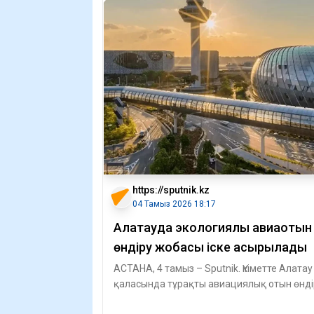
https://sputnik.kz
04 Тамыз 2026 18:17
Алатауда экологиялық авиаотын
өндіру жобасы іске асырылады
АСТАНА, 4 тамыз – Sputnik. Үкіметте Алатау
қаласында тұрақты авиациялық отын өнді
жөніндегі экожүйені құру туралы мемо