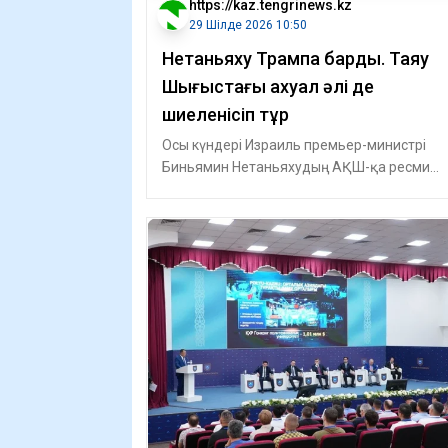
https://kaz.tengrinews.kz
29 Шілде 2026 10:50
Нетаньяху Трампқа барды. Таяу
Шығыстағы ахуал әлі де
шиеленісіп тұр
Осы күндері Израиль премьер-министрі
Биньямин Нетаньяхудың АҚШ-қа ресми
сапары өтіп жатыр. Tengrinews.kz авторлы