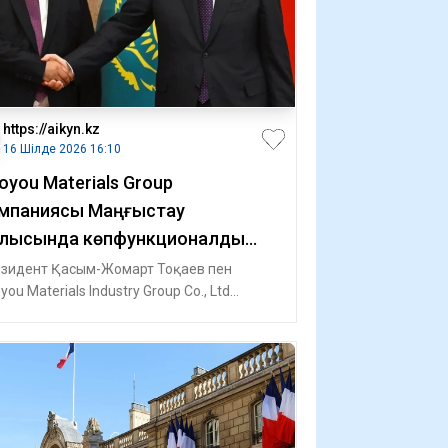
https://aikyn.kz
16 Шілде 2026 16:10
oyou Materials Group
мпаниясы Маңғыстау
лысында көпфункционалды
рт салады
зидент Қасым-Жомарт Тоқаев пен
you Materials Industry Group Co., Ltd
паниясы директорлар кеңесінің төрағасы