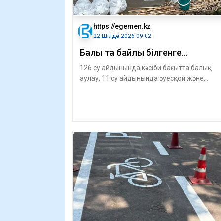
https://egemen.kz
22 Шілде 2026 09:02
Балық та байлық білгенге…
126 су айдынында кәсіби бағытта балық
аулау, 11 су айдынында әуесқой және
спорттық балық аулау төңі­регінде тыңғыл