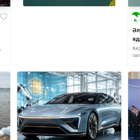
Әл
яд
қ
АҚШ
сал
кел
ко