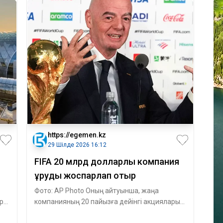
https://egemen.kz
29 Шілде 2026 16:12
FIFA 20 млрд долларлық компания
құруды жоспарлап отыр
Фото: AP Photo Оның айтуынша, жаңа
ру
компанияның 20 пайызға дейінгі акциялары
жеке инвесторларға ұсынылады. Соның нәти