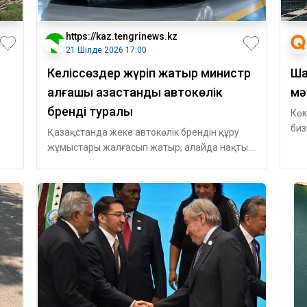
https://kaz.tengrinews.kz
21 Шілде 2026 17:00
Келіссөздер жүріп жатыр министр
Ша
алғашқы қазақстандық автокөлік
мә
бренді туралы
Көк
ық
биз
Қазақстанда жеке автокөлік брендін құру
фор
жұмыстары жалғасып жатыр, алайда нақты
үңі
модель немесе өндіріс алаңы туралы айт