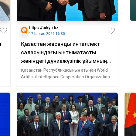
https://aikyn.kz
17 Шілде 2026 16:35
ы
Қазақстан жасанды интеллект
саласындағы ынтымақтастық
жөніндегі дүниежүзілік ұйымның
құрылтайшы мемлекеті атанды
Қазақстан Республикасының атынан World
Artificial Intelligence Cooperation Organization
лға
(WAICO) құру туралы келісімге