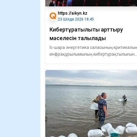
https://aikyn.kz
23 Шілде 2026 18:45
Кибертұрақтылықты арттыру
мәселесін талқылады
Іс-шара энергетика саласының критикалы
инфрақұрылымының кибертұрақтылығын
арттыруға, автоматтандырылған басқару
жүйел