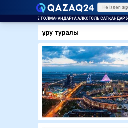
ОГОЛЬ САТҚАНДАР ЖАУАПҚА ТАРТЫЛДЫ
ЖАҚЫНДА ГРАНТ 
құру туралы