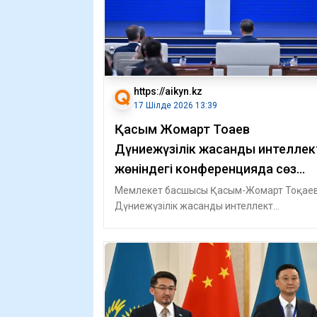
https://aikyn.kz
17 Шілде 2026 13:39
Қасым Жомарт Тоқаев
Дүниежүзілік жасанды интеллек
жөніндегі конференцияда сөз
сөйледі
Мемлекет басшысы Қасым-Жомарт Тоқае
Дүниежүзілік жасанды интеллект
конференциясының ашылуы салтанатына
қатысты, - деп