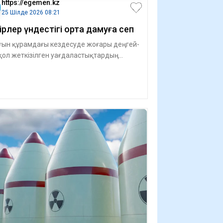
https://egemen.kz
25 Шілде 2026 08:21
ірлер үндестігі ортақ дамуға сеп
ын құрамдағы кездесуде жоғары деңгей­
қол жеткізілген уағдалас­тықтар­дың
еге асырылу барысы қаралып, алда­ғ