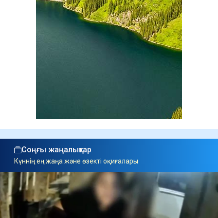
Соңғы жаңалықтар
Күннің ең жаңа және өзекті оқиғалары