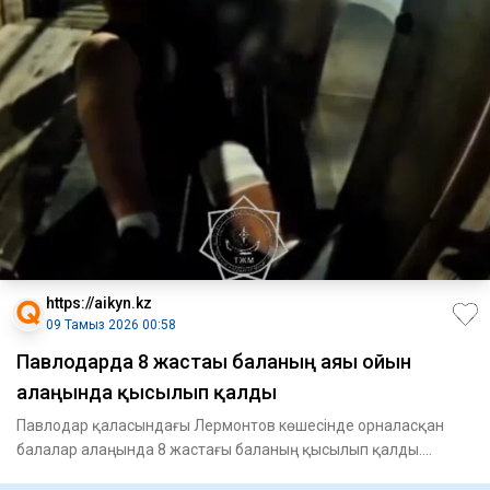
https://aikyn.kz
09 Тамыз 2026 00:58
Павлодарда 8 жастағы баланың аяғы ойын
алаңында қысылып қалды
Павлодар қаласындағы Лермонтов көшесінде орналасқан
балалар алаңында 8 жастағы баланың қысылып қалды.
Құтқарушылардың