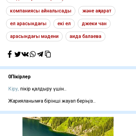
компаниясы айналысады
және ақпарат
ел арасындағы
екі ел
джеки чан
арасындағы мәдени
аида балаева
0
Пікірлер
Кіру,
пікір қалдыру үшін...
Жарияланымға бірінші жауап беріңіз...