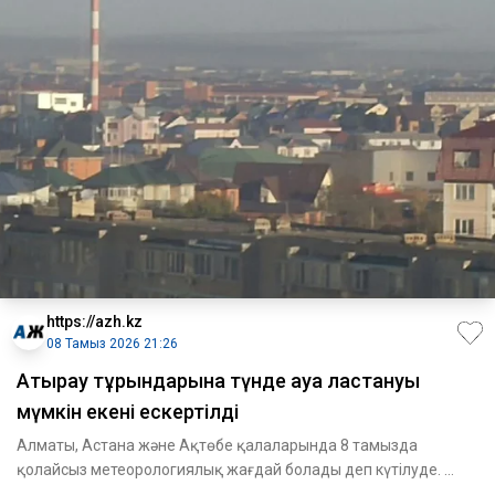
https://azh.kz
08 Тамыз 2026 21:26
Атырау тұрғындарына түнде ауа ластануы
мүмкін екені ескертілді
Алматы, Астана және Ақтөбе қалаларында 8 тамызда
қолайсыз метеорологиялық жағдай болады деп күтілуде.
Атырауда мұндай