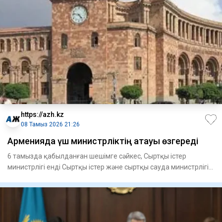
https://azh.kz
08 Тамыз 2026 21:26
Арменияда үш министрліктің атауы өзгереді
6 тамызда қабылданған шешімге сәйкес, Сыртқы істер
министрлігі енді Сыртқы істер және сыртқы сауда министрлігі
деп ата