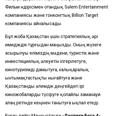
Фильм өндірісімен отандық Sәlem Entertainment
компаниясы және гонконгтық Billion Target
компаниясы айналысады.
Бұл жоба Қазақстан үшін стратегиялық әрі
имидждік тұрғыдан маңызды. Оның жүзеге
асырылуы еліміздің мәдени, туристік және
инвестициялық әлеуетін ілгерілетуге,
кинотуризмді дамытуға, халықаралық
ынтымақтастықты нығайтуға және
Қазақстанды әлемдік деңгейдегі ірі
киножобаларды түсіруге қолайлы заманауи
алаң ретінде кеңінен танытуға ықпал етеді.
Бұған дейін Маңғыстауда «
Доспехи Бога 4
»