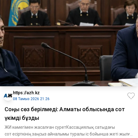
https://azh.kz
08 Тамыз 2026 21:26
​Соңғы сөз берілмеді: Алматы облысында сот
үкімді бұзды
ЖИ көмегімен жасалған суретКассациялық сатыдағы
сот есірткінің заңсыз айналымы туралы іс бойынша жеті жылға