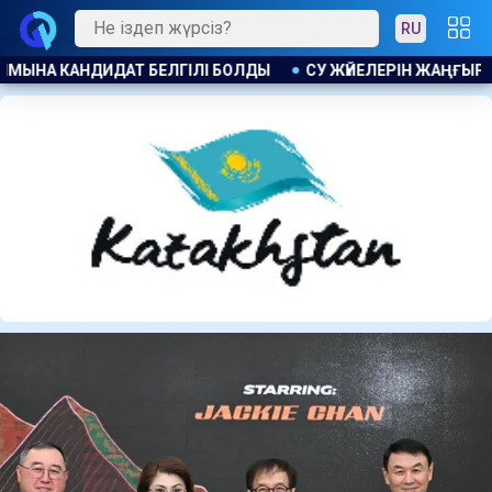
RU
ЕЛЕРІН ЖАҢҒЫРТУҒА 1,4 МЛРД ТЕҢГЕ БӨЛІНДІ
ПОЛЬША МИН