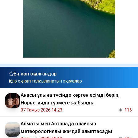
Ең көп оқылғандар
Қазір ең көп талқыланатын оқиғалар
Анасы ұлына түсінде көрген есімді беріп,
Норвегияда түрмеге жабылды
07 Тамыз 2026 14:23
116
Алматы мен Астанада қолайсыз
метеорологиялық жағдай қалыптасады