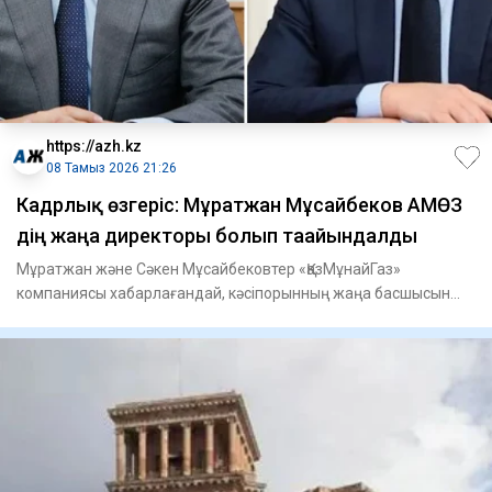
https://azh.kz
08 Тамыз 2026 21:26
Кадрлық өзгеріс: Мұратжан Мұсайбеков АМӨЗ
дің жаңа директоры болып ​тағайындалды
Мұратжан және Сәкен Мұсайбековтер «ҚазМұнайГаз»
компаниясы хабарлағандай, кәсіпорынның жаңа басшысын
тағайындау туралы