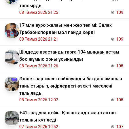
тапсырды
08 Тамыз 2026 21:25
109
17 млн еуро жалақы мен жер телімі: Салах
Трабзонспордан мол пайда көрді
08 Тамыз 2026 21:21
109
​Шілдеде қазақстандықтарға 104 мыңнан астам
бос жұмыс орны ұсынылды
08 Тамыз 2026 21:26
108
Әділет партиясы сайлауалды бағдарламасын
таныстырып, өңірлердегі өзекті мәселені
талқылады
08 Тамыз 2026 12:02
108
+41 градусқа дейін: Қазақстанда жаңа аптап
толқыны күтіледі
07 Тамыз 2026 10:52
107