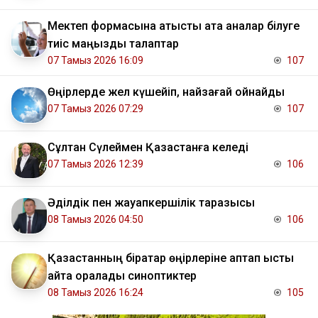
Мектеп формасына қатысты ата аналар білуге
тиіс маңызды талаптар
07 Тамыз 2026 16:09
107
Өңірлерде жел күшейіп, найзағай ойнайды
07 Тамыз 2026 07:29
107
Сұлтан Сүлеймен Қазақстанға келеді
07 Тамыз 2026 12:39
106
Әділдік пен жауапкершілік таразысы
08 Тамыз 2026 04:50
106
Қазақстанның бірқатар өңірлеріне аптап ыстық
қайта оралады синоптиктер
08 Тамыз 2026 16:24
105