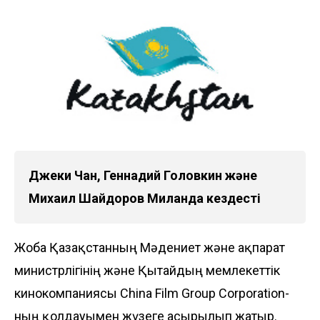
Джеки Чан, Геннадий Головкин және
Михаил Шайдоров Миланда кездесті
Жоба Қазақстанның Мәдениет және ақпарат
министрлігінің және Қытайдың мемлекеттік
кинокомпаниясы China Film Group Corporation-
ның қолдауымен жүзеге асырылып жатыр.