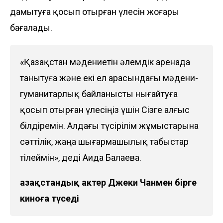
дамытуға қосып отырған үлесін жоғары
бағалады.
«Қазақстан мәдениетін әлемдік аренада
танытуға және екі ел арасындағы мәдени-
гуманитарлық байланысты нығайтуға
қосып отырған үлесіңіз үшін Сізге алғыс
білдіремін. Алдағы түсірілім жұмыстарына
сәттілік, жаңа шығармашылық табыстар
тілеймін», деді Аида Балаева.
Қазақстандық актер Джеки Чанмен бірге
киноға түседі