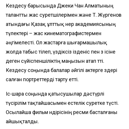
Кездесу барысында Джеки Чан Алматының
талантты жас суретшілерімен және Т. Жүргенов
атындағы Қазақ ұлттық өнер академиясының
түлектері – жас кинематографистермен
әңгімелесті. Ол жастарға шығармашылық
жолда табыс тілеп, үздіксіз ізденіс пен өз ісіне
деген сүйіспеншіліктің маңызын атап өтті.
Кездесу соңында балалар әйгілі актерге өздері
салған портреттерді тарту етті.
Іс-шара соңында қатысушылар дәстүрлі
түсірілім тақтайшасымен естелік суретке түсті.
Осылайша фильм өндірісінің ресми басталғаны
айшықталды.