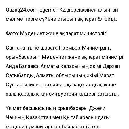
Qazaq24.com, Egemen.KZ дереккөзінен алынған
мәліметтерге сүйене отырып ақпарат бөліседі..
Фото: Мәдениет және ақпарат министрлігі
Салтанатты іс-шараға Премьер-Министрдің
орынбасары – Мәдениет және ақпарат министрі
Аида Балаева, Алматы қаласының әкімі Дархан
Сатыбалды, Алматы облысының әкімі Марат
Сұлтанғазиев, сондай-ақ қазақстандық және
халықаралық киноиндустрия өкілдері қатысты.
Үкімет басшысының орынбасары Джеки
Чанның Қазақстан мен Қытай арасындағы
мәдени-гуманитарлық байланыстарды