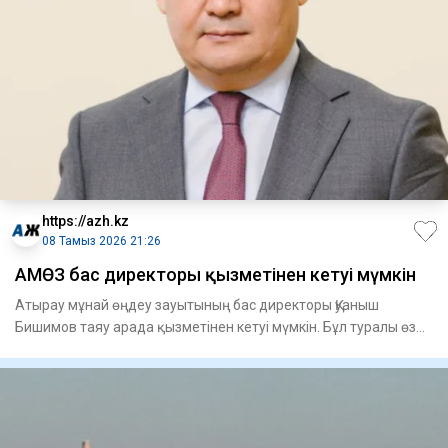
https://azh.kz
08 Тамыз 2026 21:26
АМӨЗ бас директоры қызметінен кетуі мүмкін
Атырау мұнай өңдеу зауытының бас директоры Қуаныш
Бишимов таяу арада қызметінен кетуі мүмкін. Бұл туралы өз
дереккөзде