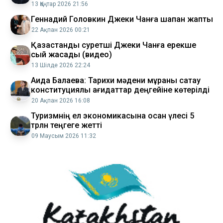
13 Қаңтар 2026 21:56
Геннадий Головкин Джеки Чанға шапан жапты
22 Ақпан 2026 00:21
Қазақстандық суретші Джеки Чанға ерекше
сый жасады (видео)
13 Шілде 2026 22:24
Аида Балаева: Тарихи мәдени мұраны сақтау
конституциялық қағидаттар деңгейіне көтерілді
20 Ақпан 2026 16:08
Туризмнің ел экономикасына қосқан үлесі 5
трлн теңгеге жетті
09 Маусым 2026 11:32