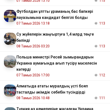
07 Тамыз 2026 13:10
115
Футболдан ұлттық құраманың бас бапкері
лауазымына кандидат белгілі болды
07 Тамыз 2026 13:18
113
Су жүйелерін жаңғыртуға 1,4 млрд теңге
бөлінді
08 Тамыз 2026 03:20
113
Польша министрі Ресей зымырандарын
Украина аумағында қағып түсіру мәселесін
көтерді
07 Тамыз 2026 17:00
112
Алматыда атақты муралдың үсті бояп
тасталды әкімдік себебін түсіндірді
08 Тамыз 2026 10:48
111
Түркия өз кемелеріне жасалған Украина