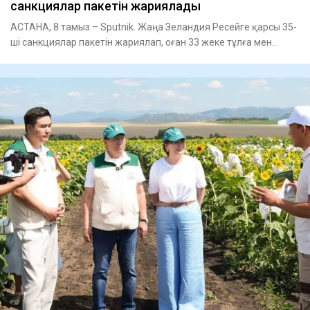
санкциялар пакетін жариялады
АСТАНА, 8 тамыз – Sputnik. Жаңа Зеландия Ресейге қарсы 35-
ші санкциялар пакетін жариялап, оған 33 жеке тұлға мен
заңды т