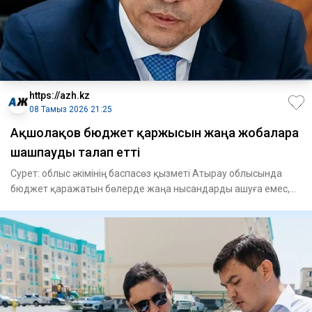
https://azh.kz
08 Тамыз 2026 21:25
Ақшолақов бюджет қаржысын жаңа жобаларға
шашпауды талап етті
Сурет: облыс әкімінің баспасөз қызметі Атырау облысында
бюджет қаражатын бөлерде жаңа нысандарды ашуға емес,
іске асыры