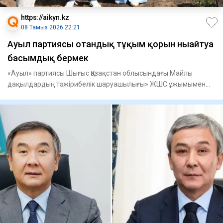
https://aikyn.kz
08 Тамыз 2026 22:21
Ауыл партиясы отандық тұқым қорын нығайтуға
басымдық бермек
«Ауыл» партиясы Шығыс Қазақстан облысындағы Майлы
дақылдардың тәжірибелік шаруашылығы» ЖШС ұжымымен
кездесті, - деп ха