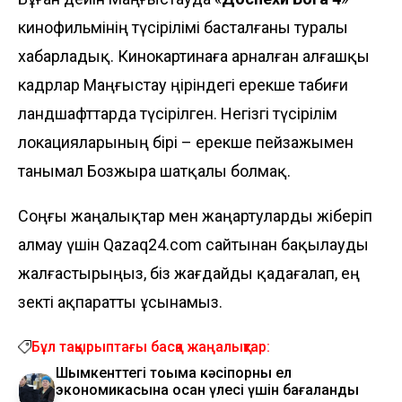
кинофильмінің түсірілімі басталғаны туралы
хабарладық. Кинокартинаға арналған алғашқы
кадрлар Маңғыстау өңіріндегі ерекше табиғи
ландшафттарда түсірілген. Негізгі түсірілім
локацияларының бірі – ерекше пейзажымен
танымал Бозжыра шатқалы болмақ.
Соңғы жаңалықтар мен жаңартуларды жіберіп
алмау үшін Qazaq24.com сайтынан бақылауды
жалғастырыңыз, біз жағдайды қадағалап, ең
өзекті ақпаратты ұсынамыз.
Бұл тақырыптағы басқа жаңалықтар:
Шымкенттегі тоқыма кәсіпорны ел
экономикасына қосқан үлесі үшін бағаланды