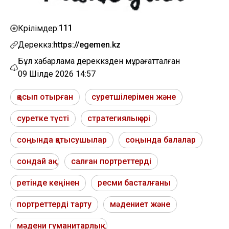
111
Көрілімдер:
Дереккөз:
https://egemen.kz
Бұл хабарлама дереккөзден мұрағатталған
09 Шілде 2026 14:57
қосып отырған
суретшілерімен және
суретке түсті
стратегиялық әрі
соңында қатысушылар
соңында балалар
сондай ақ
салған портреттерді
ретінде кеңінен
ресми басталғаны
портреттерді тарту
мәдениет және
мәдени гуманитарлық