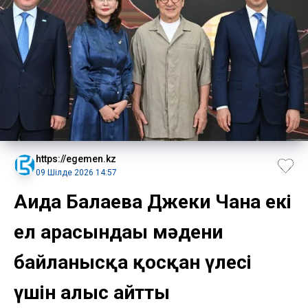
https://egemen.kz
09 Шілде 2026 14:57
Аида Балаева Джеки Чанға екі
ел арасындағы мәдени
байланысқа қосқан үлесі
үшін алғыс айтты