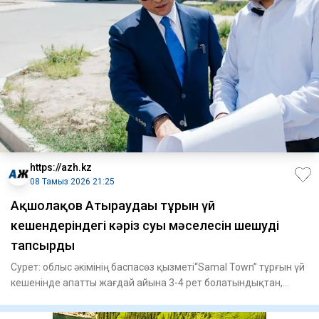
https://azh.kz
08 Тамыз 2026 21:25
​Ақшолақов Атыраудағы тұрғын үй
кешендеріндегі кәріз суы мәселесін шешуді
тапсырды
Сурет: облыс әкімінің баспасөз қызметі“Samal Town” тұрғын үй
кешенінде апатты жағдай айына 3-4 рет болатындықтан,
жертө