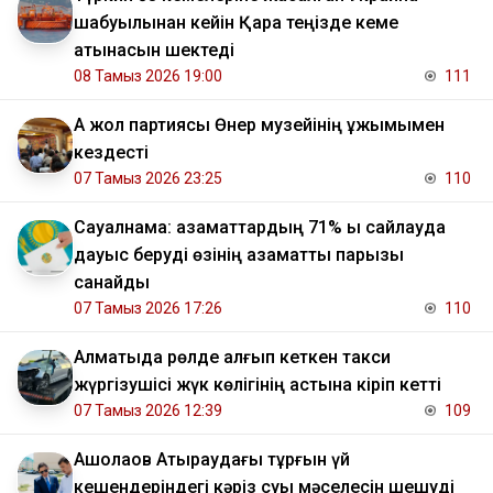
шабуылынан кейін Қара теңізде кеме
қатынасын шектеді
08 Тамыз 2026 19:00
111
Ақ жол партиясы Өнер музейінің ұжымымен
кездесті
07 Тамыз 2026 23:25
110
Сауалнама: азаматтардың 71% ы сайлауда
дауыс беруді өзінің азаматтық парызы
санайды
07 Тамыз 2026 17:26
110
Алматыда рөлде қалғып кеткен такси
жүргізушісі жүк көлігінің астына кіріп кетті
07 Тамыз 2026 12:39
109
​Ақшолақов Атыраудағы тұрғын үй
кешендеріндегі кәріз суы мәселесін шешуді