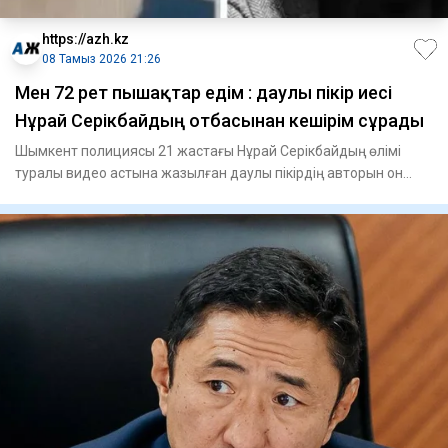
https://azh.kz
08 Тамыз 2026 21:26
Мен 72 рет пышақтар едім : даулы пікір иесі
Нұрай Серікбайдың отбасынан кешірім сұрады
Шымкент полициясы 21 жастағы Нұрай Серікбайдың өлімі
туралы видео астына жазылған даулы пікірдің авторын он
сағатқа же