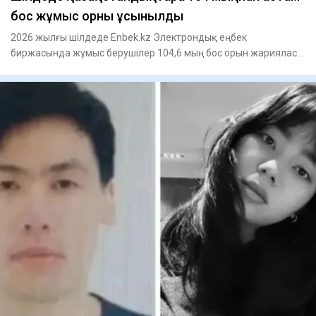
бос жұмыс орны ұсынылды
2026 жылғы шілдеде Enbek.kz Электрондық еңбек
биржасында жұмыс берушілер 104,6 мың бос орын жарияласа,
жұмыс іздеушілер