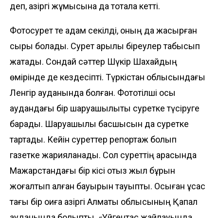
деп, қазіргі жұмысына да тоқтала кетті.
Фотосурет те адам секілді, оның да жасырған
сыры болады. Сурет арқылы біреулер табысып
жатады. Сондай сәттер Шүкір Шахайдың
өмірінде де кездесіпті. Түркістан облысындағы
Ленгір ауданында болған. Фототілші осы
аудандағы бір шаруашылықты суретке түсіруге
барады. Шаруа­шылық басшысын да суретке
тартады. Кейін суреттер репортаж болып
газетке жарияланады. Сол суреттің арқасында
Мажарстандағы бір кісі отыз жыл бұрын
жоғалтып алған бауырын тауыпты. Осыған ұқсас
тағы бір оқиға қазіргі Алматы облысының Қапал
ауданында болыпты. «Үйгентас жайлауында