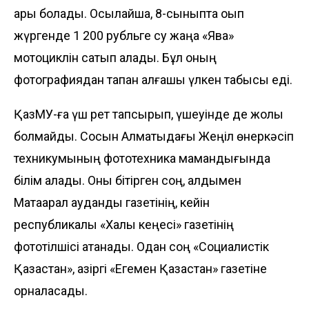
қарық болады. Осылайша, 8-сыныпта оқып
жүргенде 1 200 рубльге су жаңа «Ява»
мотоциклін сатып алады. Бұл оның
фотографиядан тапқан алғашқы үлкен табысы еді.
ҚазМУ-ға үш рет тапсырып, үшеуінде де жолы
болмайды. Сосын Алматыдағы Жеңіл өнеркәсіп
техникумының фототехника мамандығында
білім алады. Оны бітірген соң, алдымен
Мақтаарал аудандық газетінің, кейін
республикалық «Халық кеңесі» газетінің
фототілшісі атанады. Одан соң «Социалистік
Қазақстан», қазіргі «Егемен Қазақ­стан» газетіне
орналасады.