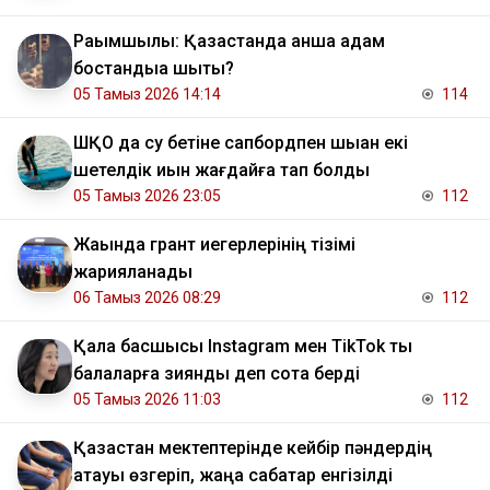
Рақымшылық: Қазақстанда қанша адам
бостандыққа шықты?
05 Тамыз 2026 14:14
114
ШҚО да су бетіне сапбордпен шыққан екі
шетелдік қиын жағдайға тап болды
05 Тамыз 2026 23:05
112
Жақында грант иегерлерінің тізімі
жарияланады
06 Тамыз 2026 08:29
112
Қала басшысы Instagram мен TikTok ты
балаларға зиянды деп сотқа берді
05 Тамыз 2026 11:03
112
Қазақстан мектептерінде кейбір пәндердің
атауы өзгеріп, жаңа сабақтар енгізілді