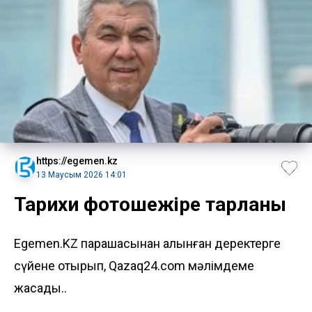
https://egemen.kz
13 Маусым 2026 14:01
Тарихи фотошежіре тарланы
Egemen.KZ парақшасынан алынған деректерге
сүйене отырып, Qazaq24.com мәлімдеме
жасады..