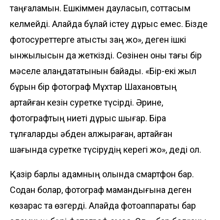
таңғаламын. Ешкіммен дау­ласып, соттасқым
келмейді. Алайда бұлай істеу дұрыс емес. Бізде
фотосуреттерге қатысты заң жоқ», деген ішкі
қынжылысын да жеткізді. Сөзінен оны тағы бір
мәселе алаңдататынын байқадық. «Бір-екі жыл
бұрын бір фотограф Мұхтар Шахановтың
қартайған кезін суретке түсірді. Әрине,
фотографтың ниеті дұрыс шығар. Бірақ
тұлғаларды әбден қалжыраған, қартайған
шағында суретке түсірудің керегі жоқ», деді ол.
Қазір барлық адамның қо­лында смартфон бар.
Содан болар, фотограф мамандығына деген
көзқарас та өзгерді. Алайда фотоаппараты бар