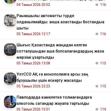
04 Тамыз 2026 20:52
116
Рақымшылық автоматты түрде
қолданылмайды: қанша қазақстандық бостандыққа
шықты
05 Тамыз 2026 12:17
116
Шығыс Қазақстанда жаңадан келген
сотталушыдан ақша бопсалағандардың жаза
мерзімі ұзартылды
05 Тамыз 2026 13:08
115
ҰлтССО АҚ ға монополияға қарсы заң
бұзушылық үшін ескерту жасалды
05 Тамыз 2026 23:23
115
Павлодарда кәмелетке толмағандарға
алкоголь сатқандар жауапқа тартылды
06 Тамыз 2026 15:01
114