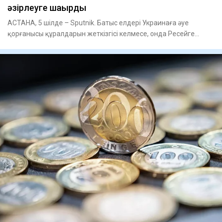
әзірлеуге шақырды
АСТАНА, 5 шілде – Sputnik. Батыс елдері Украинаға әуе
қорғанысы құралдарын жеткізгісі келмесе, онда Ресейге
қарсы жаңа с