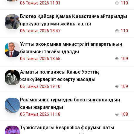
06 Тамыз 2026 11:01
110
Блогер Қайсар Қамза Қазақстанға қайтарылды
прокуратура мән жайды ашты
06 Тамыз 2026 18:47
110
Ұлттық экономика министрлігі аппаратының
басшысы тағайындалды
05 Тамыз 2026 18:55
109
Алматы полициясы Канье Уэсттің
жанкүйерлерінt ескерту жасады
06 Тамыз 2026 19:10
109
Рақымшылық: түрмеден босатылғандардың
саны жарияланды
05 Тамыз 2026 11:18
108
Түркістандағы Respublica форумы: нақты