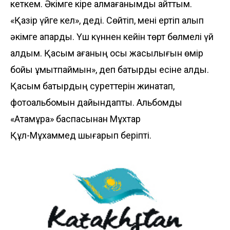
кеткем. Әкімге кіре алмағанымды айттым.
«Қазір үйге кел», деді. Сөйтіп, мені ертіп алып
әкімге апарды. Үш күннен кейін төрт бөлмелі үй
алдым. Қасым ағаның осы жақсылығын өмір
бойы ұмытпаймын», деп батырды есіне алды.
Қасым батырдың суреттерін жинақтап,
фотоальбомын дайындапты. Альбомды
«Атамұра» баспасынан Мұхтар
Құл-Мұхаммед шығарып беріпті.