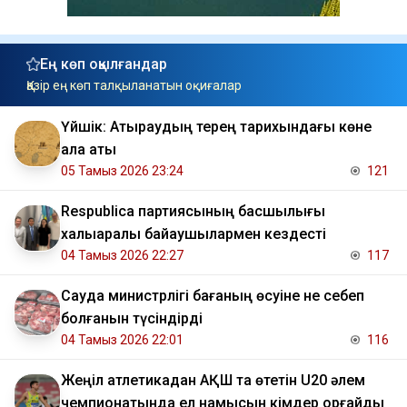
Ең көп оқылғандар
Қазір ең көп талқыланатын оқиғалар
Үйшік: Атыраудың терең тарихындағы көне
қала аты
05 Тамыз 2026 23:24
121
Respublica партиясының басшылығы
халықаралық байқаушылармен кездесті
04 Тамыз 2026 22:27
117
Сауда министрлігі бағаның өсуіне не себеп
болғанын түсіндірді
04 Тамыз 2026 22:01
116
Жеңіл атлетикадан АҚШ та өтетін U20 әлем
чемпионатында ел намысын кімдер қорғайды