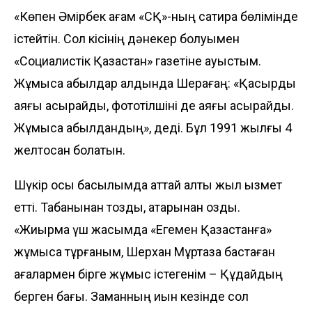
«Көпен Әмірбек ағам «СҚ»-ның сатира бөлімінде
істейтін. Сол кісінің дәнекер болуымен
«Социалистік Қазақстан» газетіне ауыстым.
Жұмысқа қабылдар алдында Шерағаң: «Қасқырды
аяғы асырайды, фототілшіні де аяғы асырайды.
Жұмысқа қабылдандың», деді. Бұл 1991 жылғы 4
желтоқсан болатын.
Шүкір осы басылымда аттай алты жыл қызмет
етті. Таба­нынан тозды, қатарынан озды.
«Жиырма үш жасымда «Егемен Қазақстанға»
жұмысқа тұр­ғаным, Шерхан Мұртаза бастаған
ағалармен бірге жұмыс істегенім – Құдайдың
берген бағы. Заманның қиын кезінде сол