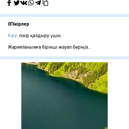
0
Пікірлер
Кіру,
пікір қалдыру үшін...
Жарияланымға бірінші жауап беріңіз...