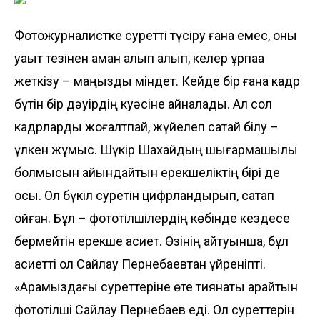
Фотожурналистке суретті түсіру ғана емес, оны
уақыт тезінен аман алып қалып, келер ұрпаққа
жеткізу – маңызды міндет. Кейде бір ғана кадр
бүтін бір дәуірдің куәсіне айналады. Ал сол
кадр­ларды жоғалтпай, жүйелеп сақтай білу –
үлкен жұмыс. Шүкір Шахайдың шығар­машылық
болмысын айқын­дайтын ерекшеліктің бірі де
осы. Ол бүкіл суретін цифрландырып, сақтап
қойған. Бұл – фототілшілердің көбінде кездесе
бермейтін ерекше қасиет. Өзінің айтуынша, бұл
қасиетті ол Сайлау Пернебаевтан үйреніпті.
«Арамыздағы суреттеріне өте тиянақты қарайтын
фототілші Сайлау Пернебаев еді. Ол сурет­терін