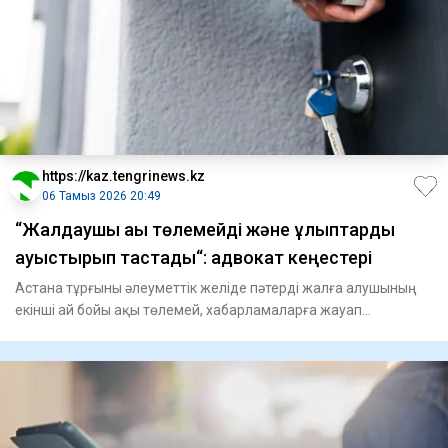
https://kaz.tengrinews.kz
06 Тамыз 2026 20:49
“Жалдаушы ақы төлемейді және құлыптарды
ауыстырып тастады“: адвокат кеңестері
Астана тұрғыны әлеуметтік желіде пәтерді жалға алушының
екінші ай бойы ақы төлемей, хабарламаларға жауап
бермейтінін