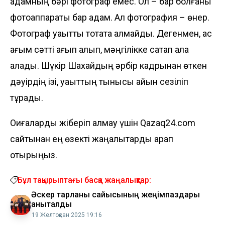
адамның бәрі фотограф емес. Ол – бар болғаны
фотоаппараты бар адам. Ал фотография – өнер.
Фото­граф уақытты тоқтата алмайды. Дегенмен, қас
қағым сәтті қағып алып, мәңгілікке сақтап қала
алады. Шүкір Шахайдың әрбір кадрынан өткен
дәуірдің ізі, уақыттың тынысы айқын сезіліп
тұрады.
Оқиғаларды жіберіп алмау үшін Qazaq24.com
сайтынан ең өзекті жаңалықтарды қарап
отырыңыз.
Бұл тақырыптағы басқа жаңалықтар:
Әскер тарланы сайысының жеңімпаздары
анықталды
19 Желтоқсан 2025 19:16