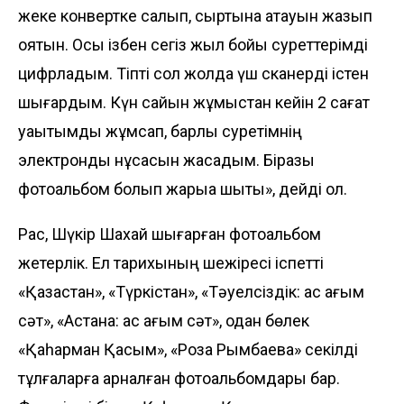
жеке конвертке салып, сыртына атауын жазып
қоятын. Осы ізбен сегіз жыл бойы суреттерімді
цифрладым. Тіпті сол жолда үш сканерді істен
шығардым. Күн са­йын жұмыстан кейін 2 сағат
уақытымды жұмсап, барлық суретімнің
электронды нұқсасын жасадым. Біразы
фотоальбом болып жарыққа шықты», дейді ол.
Рас, Шүкір Шахай шығарған фотоальбом
жетерлік. Ел тарихының шежіресі іспетті
«Қазақстан», «Түркістан», «Тә­уелсіздік: қас қағым
сәт», «Ас­тана: қас қағым сәт», одан бөлек
«Қаһарман Қасым», «Роза Рым­баева» секілді
тұлғаларға арналған фотоальбомдары бар.