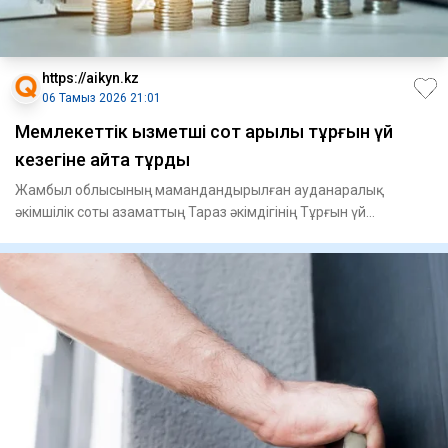
https://aikyn.kz
06 Тамыз 2026 21:01
Мемлекеттік қызметші сот арқылы тұрғын үй
кезегіне қайта тұрды
Жамбыл облысының мамандандырылған ауданаралық
әкімшілік соты азаматтың Тараз әкімдігінің Тұрғын үй
қатынастары бөлімі