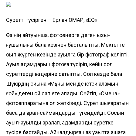
Суретті түсірген – Ерлан ОМАР, «EQ»
Өзінің айтуынша, фотоөнерге деген қызы­
ғушылығы бала кезінен басталыпты. Мектепте
оқып жүрген кезінде ауылға бір фотограф келіпті.
Ауыл адамдарын фотоға түсіріп, кейін сол
суреттерді өздеріне сатыпты. Сол кезде бала
Шүкірдің ойына «Мұны мен де істей аламын
ғой» деген ой сап ете қалады. Сөйтіп, «Смена»
фотоаппаратына қол жеткізеді. Сурет шығаратын
басқа да құрал-саймандарды түген­дейді. Сосын
ауыл-ауылды аралап, адамдарды суретке
түсіре бастайды. Айналдырған аз уақытта ақшаға