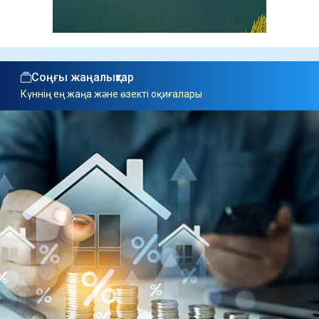
Соңғы жаңалықтар
Күннің ең жаңа және өзекті оқиғалары