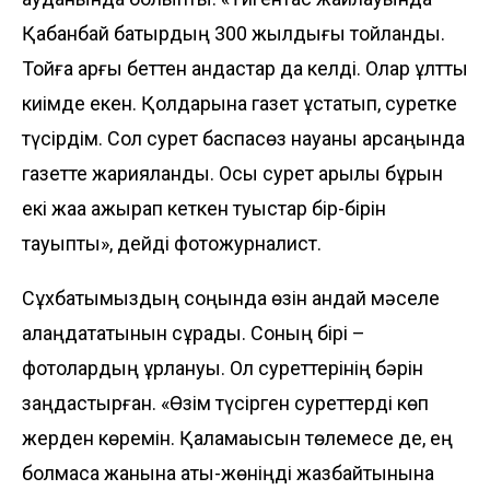
Қабанбай батырдың 300 жылдығы тойланды.
Тойға арғы беттен қандастар да келді. Олар ұлттық
киімде екен. Қолдарына газет ұстатып, суретке
түсірдім. Сол сурет баспасөз науқаны қарсаңында
газетте жария­ланды. Осы сурет арқылы бұрын
екі жаққа ажырап кеткен туыстар бір-бірін
тауыпты», дейді фотожурналист.
Сұхбатымыздың соңын­да өзін қандай мәселе
алаңда­татынын сұрадық. Соның бірі –
фотолардың ұрлануы. Ол суреттерінің бәрін
заңдастырған. «Өзім түсірген суреттерді көп
жерден көремін. Қаламақысын төлемесе де, ең
болмаса жанына аты-жөніңді жазбайтынына