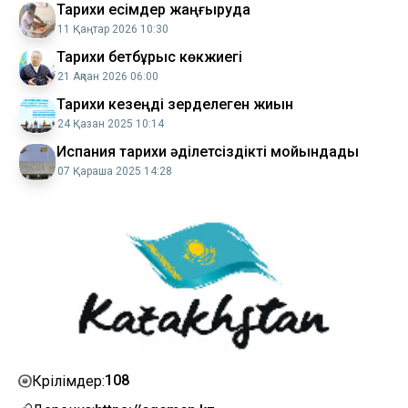
Тарихи есімдер жаңғыруда
11 Қаңтар 2026 10:30
Тарихи бетбұрыс көкжиегі
21 Ақпан 2026 06:00
Тарихи кезеңді зерделеген жиын
24 Қазан 2025 10:14
Испания тарихи әділетсіздікті мойындады
07 Қараша 2025 14:28
108
Көрілімдер: