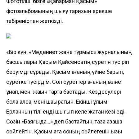
Фототілші бізге «Қаһарман Қасым»
фотоальбомының шығу тарихын ерекше
тебіреніспен жеткізді.
«Бір күні «Мәдениет және тұрмыс» журналының
басшылары Қасым Қайсеновтің суретін түсіріп
беруімді сұрады. Қасым ағаның үйіне барып,
суретке түсірдім. Сол суреттер ағаның өзіне
ұнап, мені жақын тарта бастады. Кездесулері
бола қалса, мені шақыратын. Екінші ұлым
Ерланның тілі енді шығып келе жатқан кезі еді.
Сөзін «Баяғыда...» деп бастайтын, таза қазақша
сөйлейтін. Қасым аға соның сөйлегенін қызық