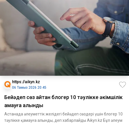
https://aikyn.kz
06 Тамыз 2026 20:45
Бейәдеп сөз айтқан блогер 10 тәулікке әкімшілік
қамауға алынды
Астанада әлеуметтік желідегі бейәдеп сөздері үшін блогер 10
тәулікке қамауға алынды, деп хабарлайды Aikyn.kz Бұл әлеум