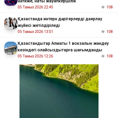
нәтиже, нақты жауапкершілік
05 Тамыз 2026 22:45
108
Қазақстанда интерн дәрігерлерді даярлау
жүйесі жетілдіріледі
05 Тамыз 2026 13:01
108
Қазақстандықтар Алматы 1 вокзалын жөндеу
кезіндегі қолайсыздықтарға шағымданды
05 Тамыз 2026 12:26
108