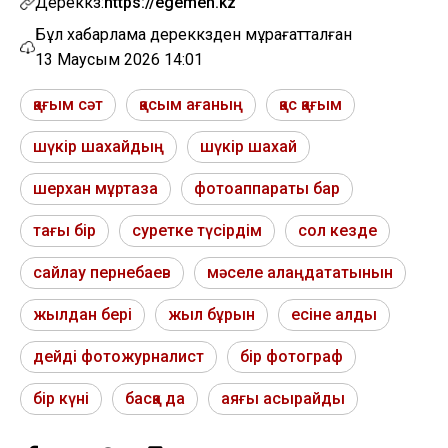
Дереккөз:
https://egemen.kz
Бұл хабарлама дереккөзден мұрағатталған
13 Маусым 2026 14:01
қағым сәт
қасым ағаның
қас қағым
шүкір шахайдың
шүкір шахай
шерхан мұртаза
фотоаппараты бар
тағы бір
суретке түсірдім
сол кезде
сайлау пернебаев
мәселе алаңдататынын
жылдан бері
жыл бұрын
есіне алды
дейді фотожурналист
бір фотограф
бір күні
басқа да
аяғы асырайды