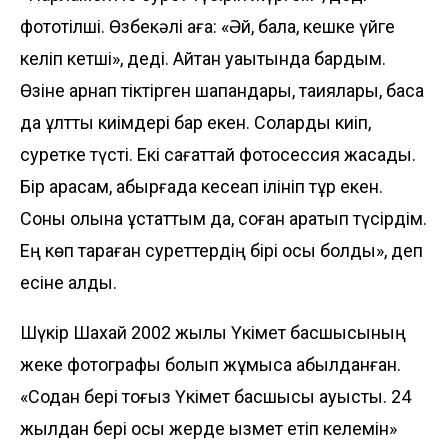
фототілші. Өзбекәлі аға: «Әй, бала, кешке үйге
келіп кетші», деді. Айтқан уақытында бардым.
Өзіне арнап тіктірген шапандары, тақиялары, басқа
да ұлттық киімдері бар екен. Соларды киіп,
суретке түсті. Екі сағаттай фотосессия жаса­дық.
Бір қарасам, қабырғада кесеқап ілініп тұр екен.
Соны қолына ұстаттым да, соған қара­тып түсірдім.
Ең көп тараған суреттердің бірі осы болды», деп
есіне алды.
Шүкір Шахай 2002 жылы Үкімет басшысының
жеке фотографы болып жұмысқа қабылданған.
«Содан бері тоғыз Үкімет басшысы ауысты. 24
жылдан бері осы жерде қызмет етіп келемін»