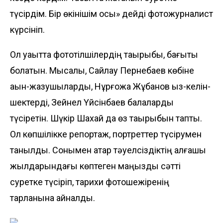
түсірдім. Бір өкінішім осы» дейді фотожурналист
күрсініп.
Ол уақытта фототілшілердің тақы­рыбы, бағыты
болатын. Мысалы, Сайлау Пер­небаев көбіне
ақын-жазушыларды, Нұр­­ғожа Жұбанов қыз-келін­
шектерді, Зейнел Үйсінбаев балаларды
түсіретін. Шүкір Шахай да өз тақырыбын тапты.
Ол көп­шілікке репортаж, портреттер түсіру­мен
танылды. Сонымен қатар тәуел­сіз­діктің алғашқы
жылдарындағы көптеген ма­ңызды сәтті
суретке түсіріп, тарихи фотошежіренің
тарланына айналды.