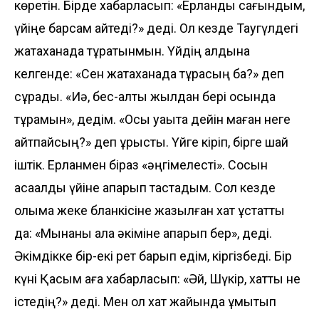
көретін. Бірде хабарласып: «Ерланды сағындым,
үйіңе барсам қайтеді?» деді. Ол кезде Таугүлдегі
жатақханада тұратынмын. Үйдің алдына
келгенде: «Сен жатақханада тұрасың ба?» деп
сұрады. «Иә, бес-алты жылдан бері осында
тұрамын», дедім. «Осы уақытқа дейін маған неге
айтпайсың?» деп ұрысты. Үйге кіріп, бірге шай
іштік. Ерланмен біраз «әңгімелесті». Сосын
ақсақалды үйіне апарып тастадым. Сол кезде
қолыма жеке бланкісіне жазылған хат ұстатты
да: «Мынаны қала әкіміне апарып бер», деді.
Әкімдікке бір-екі рет барып едім, кіргізбеді. Бір
күні Қасым аға хабарласып: «Әй, Шүкір, хатты не
істедің?» деді. Мен ол хат жайында ұмытып