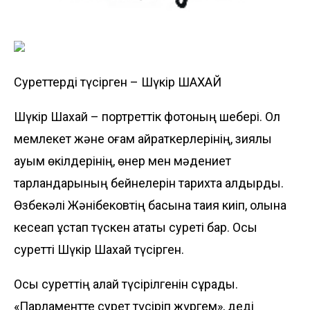
Суреттерді түсірген – Шүкір ШАХАЙ
Шүкір Шахай – портреттік фотоның шебері. Ол
мемлекет және қоғам қайрат­керлерінің, зиялы
қауым өкілдерінің, өнер мен мәдениет
тарландарының бейнелерін тарихта қалдырды.
Өзбекәлі Жәнібековтің басына тақия киіп, қолына
кесеқап ұстап түскен атақты суреті бар. Осы
суретті Шүкір Шахай түсірген.
Осы суреттің қалай түсіріл­генін сұрадық.
«Парламентте сурет түсіріп жүргем», деді