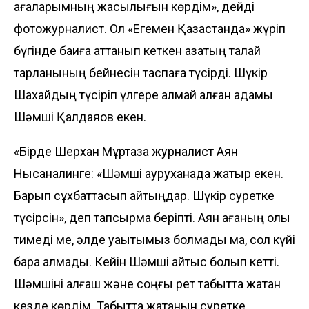
ағаларымның жақсылығын көрдім», дейді
фотожурналист. Ол «Егемен Қазақстанда» жүріп
бүгінде бақиға аттанып кеткен қазақтың талай
тарланының бейнесін таспаға түсірді. Шүкір
Шахайдың түсіріп үлгере алмай қалған адамы
Шәмші Қалдаяқов екен.
«Бірде Шерхан Мұртаза журналист Аян
Нысаналинге: «Шәмші ауруханада жатыр екен.
Барып сұхбаттасып қайтыңдар. Шүкір суретке
түсірсін», деп тапсырма беріпті. Аян ағаның қолы
тимеді ме, әлде уақытымыз болмады ма, сол күйі
бара алмадық. Кейін Шәмші қайтыс болып кетті.
Шәмшіні алғаш және соңғы рет табытта жатқан
кезде көрдім. Табытта жатқанын суретке