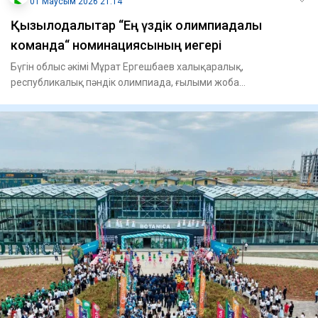
01 Маусым 2026 21:14
Қызылодалықтар “Ең үздік олимпиадалық
команда“ номинациясының иегері
Бүгін облыс әкімі Мұрат Ергешбаев халықаралық,
республикалық пәндік олимпиада, ғылыми жоба
конкурстарының жеңімпаздар