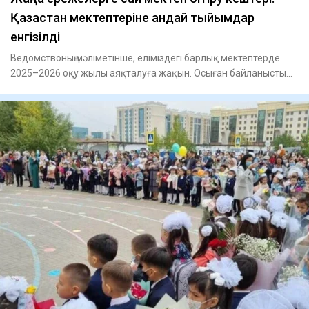
Қазақстан мектептеріне қандай тыйымдар
енгізілді
Ведомствоның мәліметінше, еліміздегі барлық мектептерде
2025–2026 оқу жылы аяқталуға жақын. Осыған байланысты
Оқу-ағарт