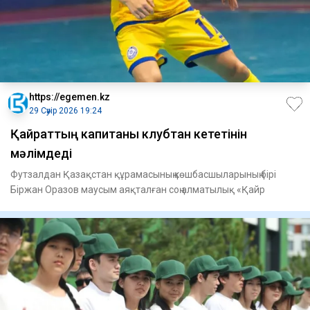
https://egemen.kz
29 Сәуір 2026 19:24
Қайраттың капитаны клубтан кететінін
мәлімдеді
Футзалдан Қазақстан құрамасының көшбасшыларының бірі
Біржан Оразов маусым аяқталған соң алматылық «Қайр