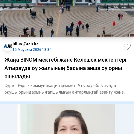
https://azh.kz
15 Маусым 2026 18:34
​Жаңа BINOM мектебі және Келешек мектептері :
Атырауда оқу жылының басына қанша оқу орны
ашылады
Сурет: Өңірлік коммуникация қызметі Атырау облысында
оқушы орындарының тапшылығын айтарлықтай азайту және
оқушы саны кө