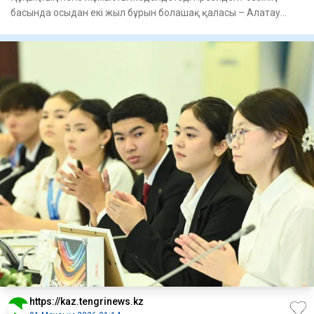
басында осы­дан екі жыл бұрын болашақ қала­­сы – Алатау
шаһар
https://kaz.tengrinews.kz