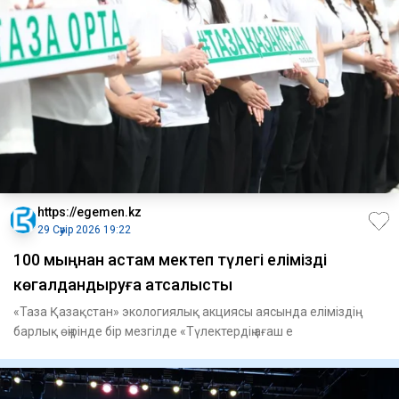
https://egemen.kz
29 Сәуір 2026 19:22
100 мыңнан астам мектеп түлегі елімізді
көгалдандыруға атсалысты
«Таза Қазақстан» экологиялық акциясы аясында еліміздің
барлық өңірінде бір мезгілде «Түлектердің ағаш е