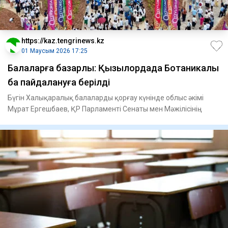
https://kaz.tengrinews.kz
01 Маусым 2026 17:25
Балаларға базарлық: Қызылордада Ботаникалық
бақ пайдалануға берілді
Бүгін Халықаралық балаларды қорғау күнінде облыс әкімі
Мұрат Ергешбаев, ҚР Парламенті Сенаты мен Мәжілісінің
депутатт