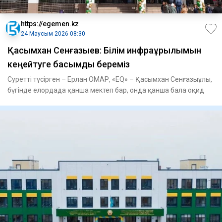
https://egemen.kz
24 Маусым 2026 08:30
Қасымхан Сенғазыев: Білім инфрақұрылымын
кеңейтуге басымдық береміз
Суретті түсірген – Ерлан ОМАР, «EQ» – Қасымхан Сенғазыұлы,
бүгінде елордада қанша мектеп бар, онда қанша бала оқид