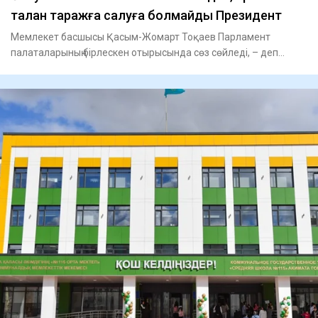
талан таражға салуға болмайды Президент
Мемлекет басшысы Қасым-Жомарт Тоқаев Парламент
палаталарының бірлескен отырысында сөз сөйледі, – деп
хабарлайды Aikyn.