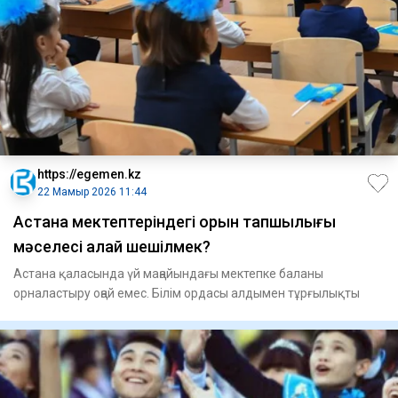
https://egemen.kz
22 Мамыр 2026 11:44
Астана мектептеріндегі орын тапшылығы
мәселесі қалай шешілмек?
Астана қаласында үй маңайындағы мектепке баланы
орналастыру оңай емес. Білім ордасы алдымен тұрғылықты