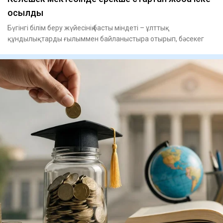
қосылды
Бүгінгі білім беру жүйесінің басты міндеті – ұлттық
құндылықтарды ғылыммен байланыстыра отырып, бәсекег