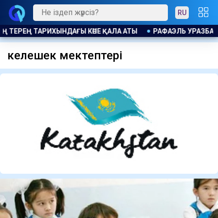
RU
ХТИН: ЛЕВСКИДІ ҚҰРМЕТТЕЙМІЗ, БІРАҚ ЕШКІМНЕН ҚОРЫҚПА
келешек мектептері