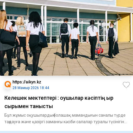
https://aikyn.kz
28 Мамыр 2026 18:44
Келешек мектептері : оқушылар кәсіптің қыр
сырымен танысты
Бұл жұмыс оқушылардың болашақ мамандығын саналы түрде
таңдауға және қазіргі заманғы кәсіби салалар туралы түсінігін
ке