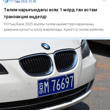
17 Сәуір 2026 22:49
Төлем нарығындағы өсім: 1 млрд тан астам
транзакция өңделді
Ұлттық Банк 2025 жылғы төлем қызметтері нарығының
дамуына қатысты шолу жариялады. Құжатта төлем жүйелер