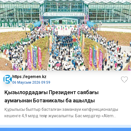
https://egemen.kz
06 Маусым 2026 09:59
Қызылордадағы Президент саябағы
аумағынан Ботаникалық бақ ашылды
Құрылысы былтыр басталған заманауи көпфункционалды
кешенге 4,9 млрд теңге жұмсалыпты. Бас мердігер «Alem
Qurylys A