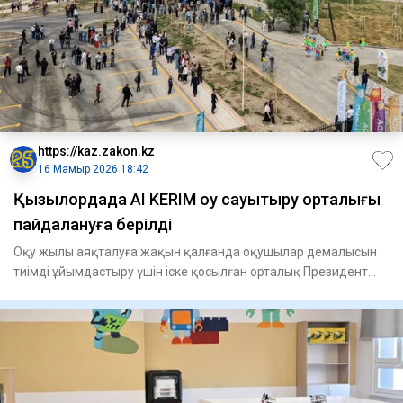
https://kaz.zakon.kz
16 Мамыр 2026 18:42
Қызылордада AI KERIM оқу сауықтыру орталығы
пайдалануға берілді
Оқу жылы аяқталуға жақын қалғанда оқушылар демалысын
тиімді ұйымдастыру үшін іске қосылған орталық Президент
саябағы ау