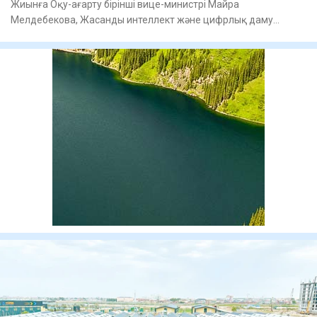
Жиынға Оқу-ағарту бірін­ші вице-министрі Майра
Мелдебекова, Жасанды интеллект және цифрлық даму
министрлігі Цифрлы