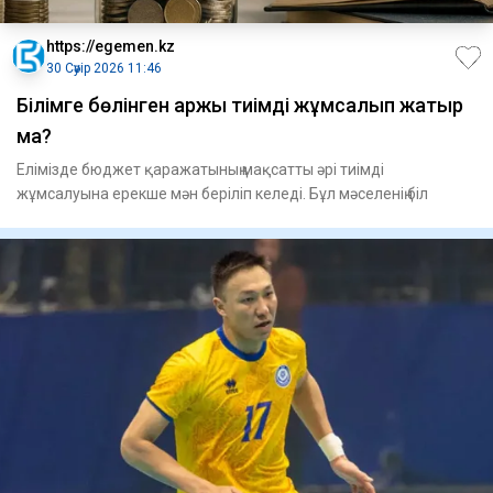
https://egemen.kz
30 Сәуір 2026 11:46
Білімге бөлінген қаржы тиімді жұмсалып жатыр
ма?
Елімізде бюджет қаражатының мақсатты әрі тиімді
жұмсалуына ерекше мән беріліп келеді. Бұл мәселенің біл