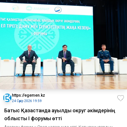
https://egemen.kz
24 Сәуір 2026 19:59
Батыс Қазақстанда ауылдық округ әкімдерінің
облыстық I форумы өтті
Аталған форум – Орал қаласында өтті. Қатысушылардың