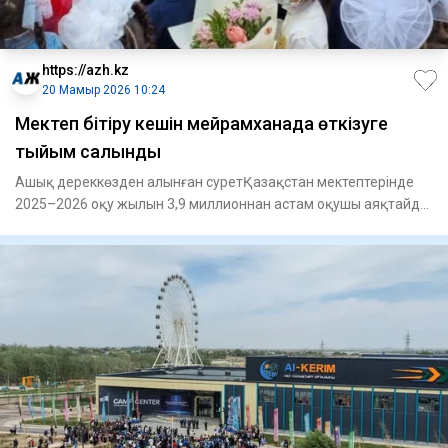
https://azh.kz
20 Мамыр 2026 10:24
Мектеп бітіру кешін мейрамханада өткізуге
тыйым салынды
Ашық дереккөзден алынған суретҚазақстан мектептерінде
2025–2026 оқу жылын 3,9 миллионнан астам оқушы аяқтайды.
Оның іші