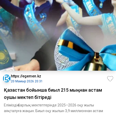
https://egemen.kz
20 Мамыр 2026 20:31
Қазақстан бойынша биыл 215 мыңнан астам
оқушы мектеп бітіреді
Еліміздің барлық мектептерінде 2025–2026 оқу жылы
аяқталуға жақын. Биыл оқу жылын 3,9 миллионнан астам