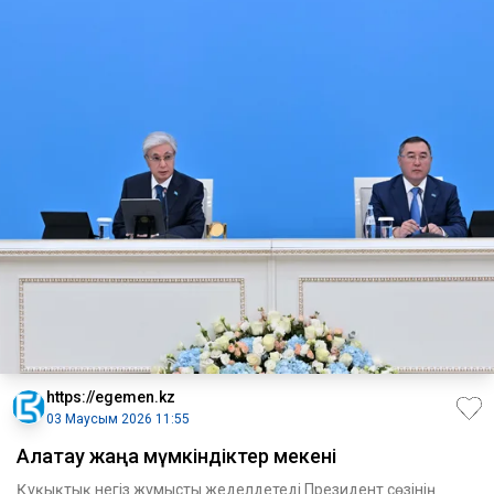
https://egemen.kz
03 Маусым 2026 11:55
Алатау жаңа мүмкіндіктер мекені
Құқықтық негіз жұмысты жеделдетеді Президент сөзінің