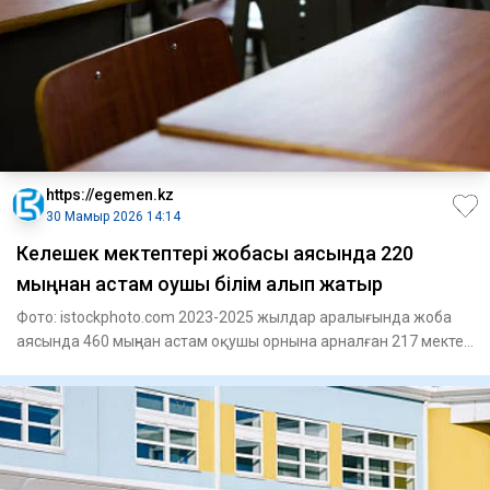
https://egemen.kz
30 Мамыр 2026 14:14
Келешек мектептері жобасы аясында 220
мыңнан астам оқушы білім алып жатыр
Фото: istockphoto.com 2023-2025 жылдар аралығында жоба
аясында 460 мыңнан астам оқушы орнына арналған 217 мектеп
п