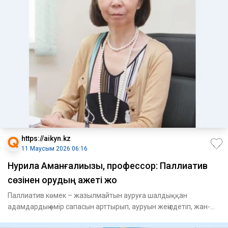
https://aikyn.kz
11 Маусым 2026 06:16
Нурила Аманғалиқызы, профессор: Паллиатив
сөзінен қорқудың қажеті жоқ
Паллиатив көмек – жазылмайтын ауруға шалдыққан
адамдардың өмір сапасын арттырып, ауруын жеңілдетіп, жан-
жақты жәрдемде