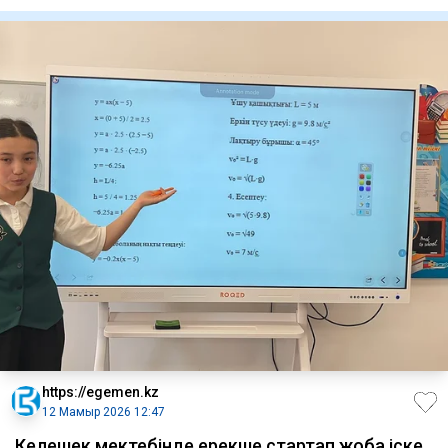
де, «
https://egemen.kz
12 Мамыр 2026 12:47
Келешек мектебінде ерекше стартап жоба іске