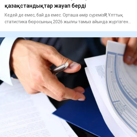
қазақстандықтар жауап берді
Кедей де емес, бай да емес. Орташа өмір сүремізҚР Ұлттық
статистика бюросының 2026 жылғы тамыз айында жүргізген
"Қазақс