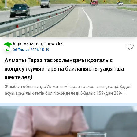
https://kaz.tengrinews.kz
06 Тамыз 2026 15:49
Алматы Тараз тас жолындағы қозғалыс
жөндеу жұмыстарына байланысты уақытша
шектеледі
Жамбыл облысында Алматы – Тараз тасжолының жаңа Қордай
асуы арқылы өтетін бөлігі жөнделеді. Жұмыс 159-дан 238-
шақырым