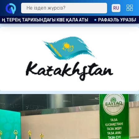
RU
РАЗБАХТИН: ЛЕВСКИДІ ҚҰРМЕТТЕЙМІЗ, БІРАҚ ЕШКІМНЕН ҚО