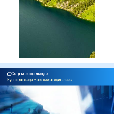
Соңғы жаңалықтар
Күннің ең жаңа және өзекті оқиғалары