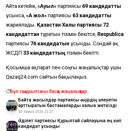
Айта кетейік,
«Ауыл»
партиясы
69 кандидатты
ұсынса,
«Ақ жол»
партиясы
63 кандидатты
жариялады.
Қазақстан Халық партиясы
72
кандидаттан
тұратын тізімін бекітсе,
Respublica
партиясы
76 кандидатын
ұсынды. Сондай ақ
ЖСДП
33 кандидаттың
тізімін бекітті.
Қосымша ақпарат пен соңғы жаңалықтар үшін
Qazaq24.com сайтын бақылаңыз.
Бұл тақырыптағы басқа жаңалықтар:
Байтақ жасылдар партиясы өңірдің әлеуетін
арттыратын бастамаларды халыққа жеткізді
05 Тамыз 2026 22:27
Әділет партиясы Құрылтай сайлауына ең көп
кандидат ұсынды