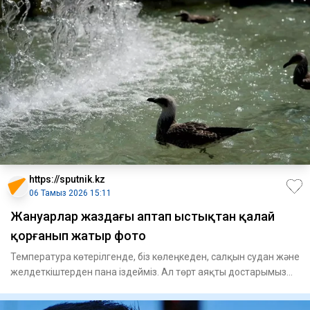
https://sputnik.kz
06 Тамыз 2026 15:11
Жануарлар жаздағы аптап ыстықтан қалай
қорғанып жатыр фото
Температура көтерілгенде, біз көлеңкеден, салқын судан және
желдеткіштерден пана іздейміз. Ал төрт аяқты достарымыз
үшін