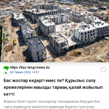
https://kaz.tengrinews.kz
06 Тамыз 2026 14:57
Бас жоспар кедергі емес пе? Құрылыс салу
ережелерінен маңызды тармақ қалай жойылып
кетті
Алматы билігі сәулет-жоспарлау тапсырмасын беруден бас
тарту мүмкіндігін жиілетуге мүмкіндік беретін түзетулер