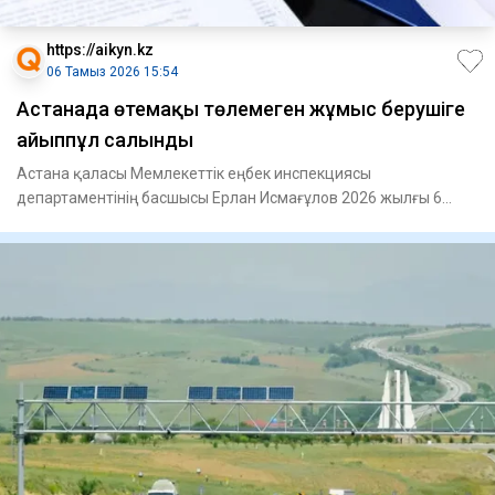
https://aikyn.kz
06 Тамыз 2026 15:54
Астанада өтемақы төлемеген жұмыс берушіге
айыппұл салынды
Астана қаласы Мемлекеттік еңбек инспекциясы
департаментінің басшысы Ерлан Исмағұлов 2026 жылғы 6
тамызда Өңірлік комму