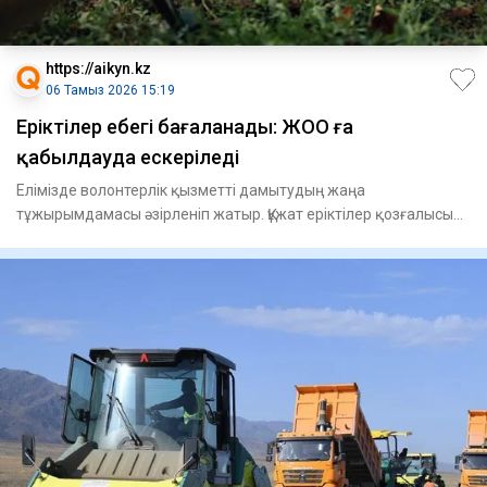
https://aikyn.kz
06 Тамыз 2026 15:19
Еріктілер еңбегі бағаланады: ЖОО ға
қабылдауда ескеріледі
Елімізде волонтерлік қызметті дамытудың жаңа
тұжырымдамасы әзірленіп жатыр. Құжат еріктілер қозғалысын
жетілдіріп, әр