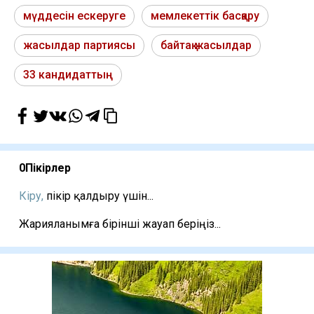
мүддесін ескеруге
мемлекеттік басқару
жасылдар партиясы
байтақ жасылдар
33 кандидаттың
0
Пікірлер
Кіру,
пікір қалдыру үшін...
Жарияланымға бірінші жауап беріңіз...