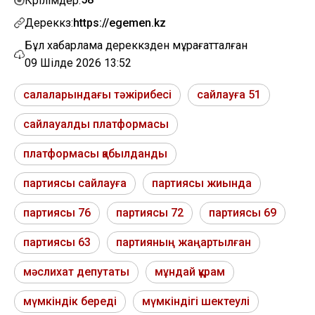
Көрілімдер:
Дереккөз:
https://egemen.kz
Бұл хабарлама дереккөзден мұрағатталған
09 Шілде 2026 13:52
салаларындағы тәжірибесі
сайлауға 51
сайлауалды платформасы
платформасы қабылданды
партиясы сайлауға
партиясы жиында
партиясы 76
партиясы 72
партиясы 69
партиясы 63
партияның жаңартылған
мәслихат депутаты
мұндай құрам
мүмкіндік береді
мүмкіндігі шектеулі