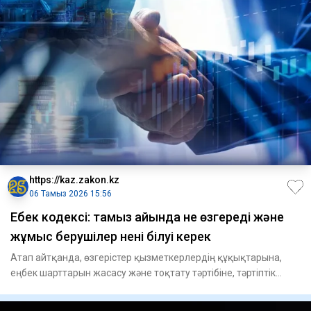
https://kaz.zakon.kz
06 Тамыз 2026 15:56
Еңбек кодексі: тамыз айында не өзгереді және
жұмыс берушілер нені білуі керек
Атап айтқанда, өзгерістер қызметкерлердің құқықтарына,
еңбек шарттарын жасасу және тоқтату тәртібіне, тәртіптік
жауапке