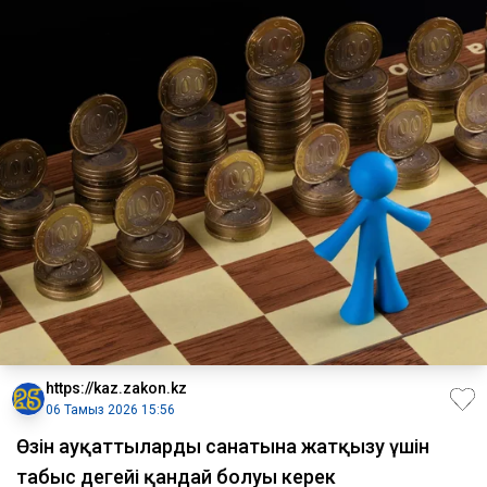
https://kaz.zakon.kz
06 Тамыз 2026 15:56
Өзін ауқаттылардың санатына жатқызу үшін
табыс деңгейі қандай болуы керек