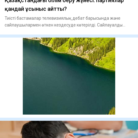
Қазақстандағы білім беру жүйесі: партиялар
қандай ұсыныс айтты?
Тиісті бастамалар телевизиялық дебат барысында және
сайлаушылармен өткен кездесуде көтерілді. Сайлауалды
науқан аясынд