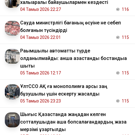
халықаралық байқаушылармен кездесті
04 Тамыз 2026 22:27
116
Сауда министрлігі бағаның өсуіне не себеп
болғанын түсіндірді
04 Тамыз 2026 22:01
115
Рақымшылық автоматты түрде
қолданылмайды: қанша қазақстандық бостандыққа
шықты
05 Тамыз 2026 12:17
115
ҰлтССО АҚ ға монополияға қарсы заң
бұзушылық үшін ескерту жасалды
05 Тамыз 2026 23:23
115
Шығыс Қазақстанда жаңадан келген
сотталушыдан ақша бопсалағандардың жаза
мерзімі ұзартылды