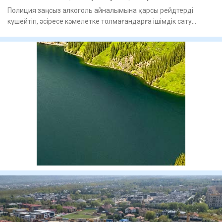
Полиция заңсыз алкоголь айналымына қарсы рейдтерді
күшейтіп, әсіресе кәмелетке толмағандарға ішімдік сату
фактілеріне е