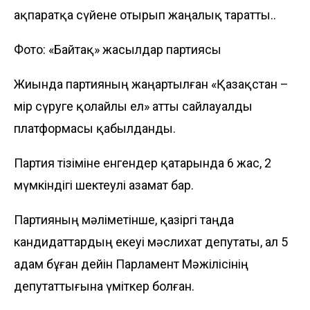
ақпаратқа сүйене отырып жаңалық таратты..
Фото: «Байтақ» жасылдар партиясы
Жиында партияның жаңартылған «Қазақстан –
өмір сүруге қолайлы ел» атты сайлауалды
платформасы қабылданды.
Партия тізіміне енгендер қатарында 6 жас, 2
мүмкіндігі шектеулі азамат бар.
Партияның мәліметінше, қазіргі таңда
кандидаттардың екеуі мәслихат депутаты, ал 5
адам бұған дейін Парламент Мәжілісінің
депутаттығына үміткер болған.