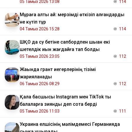
05 Тамыз 2026 13:08
114
Мұраға алты ай: мерзімді өткізіп алғандарды
не күтіп тұр
04 Тамыз 2026 15:28
114
ШҚО да су бетіне сапбордпен шыққан екі
шетелдік қиын жағдайға тап болды
05 Тамыз 2026 23:05
112
Жақында грант иегерлерінің тізімі
жарияланады
06 Тамыз 2026 08:29
112
Қала басшысы Instagram мен TikTok ты
балаларға зиянды деп сотқа берді
05 Тамыз 2026 11:03
111
Украина елшісінің мәлімдемесі Германияда
сынға ұшырады