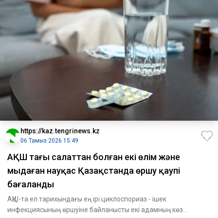
https://kaz.tengrinews.kz
06 Тамыз 2026 15:49
АҚШ тағы салаттан болған екі өлім және
мыңдаған науқас Қазақстанда өршу қаупі
бағаланды
АҚШ-та ел тарихындағы ең ірі циклоспориаз - ішек
инфекциясының өршуіне байланысты екі адамның көз