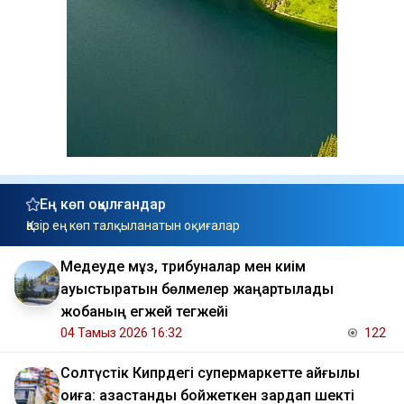
Ең көп оқылғандар
Қазір ең көп талқыланатын оқиғалар
Медеуде мұз, трибуналар мен киім
ауыстыратын бөлмелер жаңартылады
жобаның егжей тегжейі
04 Тамыз 2026 16:32
122
Солтүстік Кипрдегі супермаркетте қайғылы
оқиға: қазақстандық бойжеткен зардап шекті