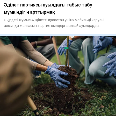
Әділет партиясы ауылдағы табыс табу
мүмкіндігін арттырмақ
Өңірдегі жұмыс «Әділетті Қазақстан үшін» мобильді керуені
аясында жалғасып, партия өкілдері шалғай ауылдарды
аралап, д