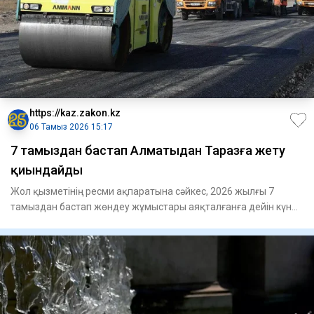
https://kaz.zakon.kz
06 Тамыз 2026 15:17
7 тамыздан бастап Алматыдан Таразға жету
қиындайды
Жол қызметінің ресми ақпаратына сәйкес, 2026 жылғы 7
тамыздан бастап жөндеу жұмыстары аяқталғанға дейін күн
сайын сағат