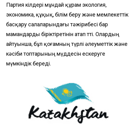
Партия өкілдері мұндай құрам экология,
экономика, құқық, білім беру және мемлекеттік
басқару салаларындағы тәжірибесі бар
мамандарды біріктіретінін атап өтті. Олардың
айтуынша, бұл қоғамның түрлі әлеуметтік және
кәсіби топтарының мүддесін ескеруге
мүмкіндік береді.