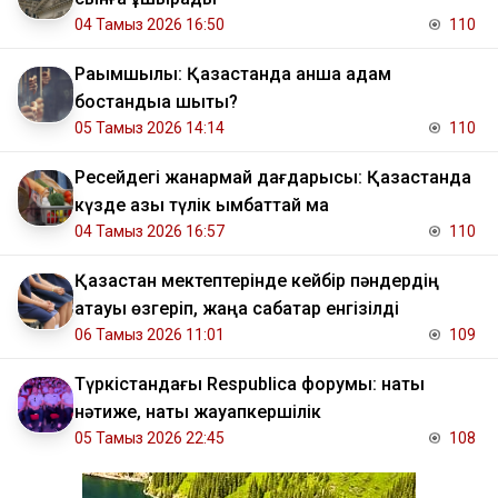
04 Тамыз 2026 16:50
110
Рақымшылық: Қазақстанда қанша адам
бостандыққа шықты?
05 Тамыз 2026 14:14
110
Ресейдегі жанармай дағдарысы: Қазақстанда
күзде азық түлік қымбаттай ма
04 Тамыз 2026 16:57
110
Қазақстан мектептерінде кейбір пәндердің
атауы өзгеріп, жаңа сабақтар енгізілді
06 Тамыз 2026 11:01
109
Түркістандағы Respublica форумы: нақты
нәтиже, нақты жауапкершілік
05 Тамыз 2026 22:45
108