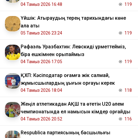
04 Тамыз 2026 16:48
119
Үйшік: Атыраудың терең тарихындағы көне
қала аты
05 Тамыз 2026 23:24
119
Рафаэль Уразбахтин: Левскиді құрметтейміз,
бірақ ешкімнен қорықпаймыз
04 Тамыз 2026 17:05
119
ҚХП: Кәсіподақтар қоғамға жік салмай,
жұмысшылардың құқығын қорғауы керек
04 Тамыз 2026 18:04
118
Жеңіл атлетикадан АҚШ та өтетін U20 әлем
чемпионатында ел намысын кімдер қорғайды
04 Тамыз 2026 20:52
116
Respublica партиясының басшылығы