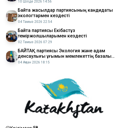
10 Шілде 2026 14:56
Байтақ жасылдар партиясының кандидаты
экологтармен кездесті
04 Тамыз 2026 22:54
Байтақ партиясы Екібастұз
теміржолшыларымен кездесті
02 Тамыз 2026 07:29
БАЙТАҚ партиясы Экология және адам
денсаулығы ұғымын мемлекеттің базалық
құндылығы ретінде бекітуді ұсынды
04 Ақпан 2026 18:15
58