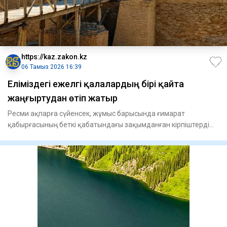
https://kaz.zakon.kz
06 Тамыз 2026 16:39
Еліміздегі ежелгі қалалардың бірі қайта
жаңғыртудан өтіп жатыр
Ресми ақпарға сүйенсек, жұмыс барысында ғимарат
қабырғасының беткі қабатындағы зақымданған кірпіштерді
ауыстыру жоспарл