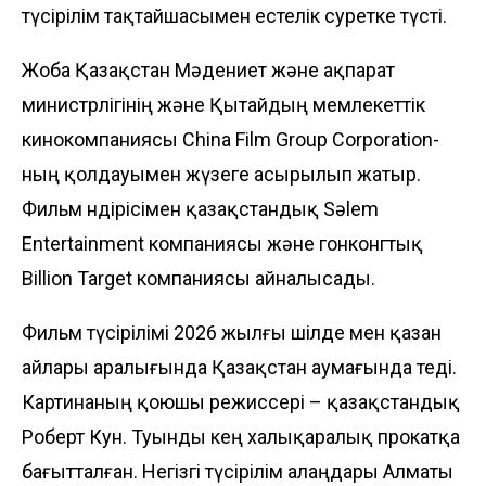
түсірілім тақтайшасымен естелік суретке түсті.
Жоба Қазақстан Мәдениет және ақпарат
министрлігінің және Қытайдың мемлекеттік
кинокомпаниясы China Film Group Corporation-
ның қолдауымен жүзеге асырылып жатыр.
Фильм өндірісімен қазақстандық Sәlem
Entertainment компаниясы және гонконгтық
Billion Target компаниясы айналысады.
Фильм түсірілімі 2026 жылғы шілде мен қазан
айлары аралығында Қазақстан аумағында өтеді.
Картинаның қоюшы режиссері – қазақстандық
Роберт Кун. Туынды кең халықаралық прокатқа
бағытталған. Негізгі түсірілім алаңдары Алматы