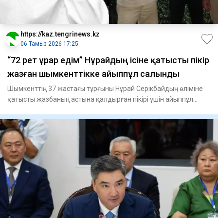
https://kaz.tengrinews.kz
06 Тамыз 2026 17:25
“72 рет ұрар едім” Нұрайдың ісіне қатысты пікір
жазған шымкенттікке айыппұл салынды
Шымкенттің 37 жастағы тұрғыны Нұрай Серікбайдың өліміне
қатысты жазбаның астына қалдырған пікірі үшін айыппұл
арқалад