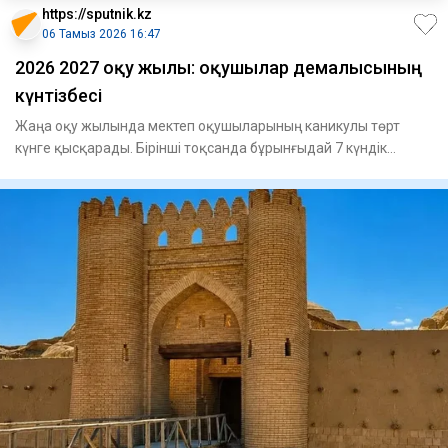
https://sputnik.kz
06 Тамыз 2026 16:47
2026 2027 оқу жылы: оқушылар демалысының
күнтізбесі
Жаңа оқу жылында мектеп оқушыларының каникулы төрт
күнге қысқарады. Бірінші тоқсанда бұрынғыдай 7 күндік
каникул (26 қаз