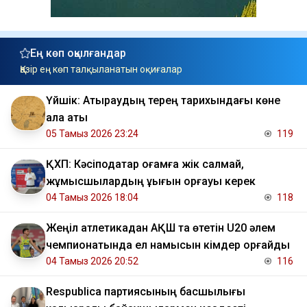
Ең көп оқылғандар
Қазір ең көп талқыланатын оқиғалар
Үйшік: Атыраудың терең тарихындағы көне
қала аты
05 Тамыз 2026 23:24
119
ҚХП: Кәсіподақтар қоғамға жік салмай,
жұмысшылардың құқығын қорғауы керек
04 Тамыз 2026 18:04
118
Жеңіл атлетикадан АҚШ та өтетін U20 әлем
чемпионатында ел намысын кімдер қорғайды
04 Тамыз 2026 20:52
116
Respublica партиясының басшылығы