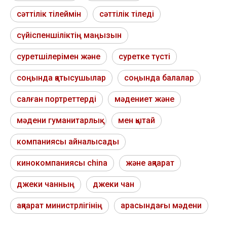
сәттілік тілеймін
сәттілік тіледі
сүйіспеншіліктің маңызын
суретшілерімен және
суретке түсті
соңында қатысушылар
соңында балалар
салған портреттерді
мәдениет және
мәдени гуманитарлық
мен қытай
компаниясы айналысады
кинокомпаниясы china
және ақпарат
джеки чанның
джеки чан
ақпарат министрлігінің
арасындағы мәдени