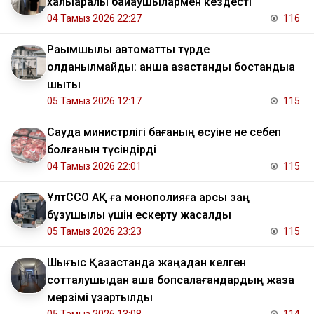
халықаралық байқаушылармен кездесті
04 Тамыз 2026 22:27
116
Рақымшылық автоматты түрде
қолданылмайды: қанша қазақстандық бостандыққа
шықты
05 Тамыз 2026 12:17
115
Сауда министрлігі бағаның өсуіне не себеп
болғанын түсіндірді
04 Тамыз 2026 22:01
115
ҰлтССО АҚ ға монополияға қарсы заң
бұзушылық үшін ескерту жасалды
05 Тамыз 2026 23:23
115
Шығыс Қазақстанда жаңадан келген
сотталушыдан ақша бопсалағандардың жаза
мерзімі ұзартылды