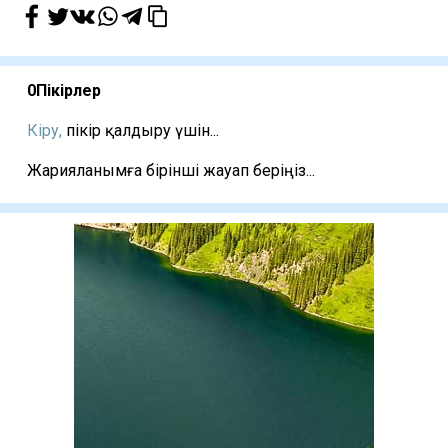
0
Пікірлер
Кіру,
пікір қалдыру үшін...
Жарияланымға бірінші жауап беріңіз...