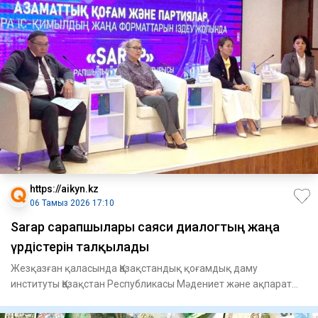
https://aikyn.kz
06 Тамыз 2026 17:10
Sarap сарапшылары саяси диалогтың жаңа
үрдістерін талқылады
Жезқазған қаласында Қазақстандық қоғамдық даму
институты Қазақстан Республикасы Мәдениет және ақпарат
министрлігінің қ