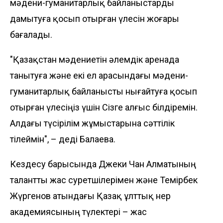
мәдени-гуманитарлық байланыстарды
дамытуға қосып отырған үлесін жоғары
бағалады.
"Қазақстан мәдениетін әлемдік аренада
танытуға және екі ел арасындағы мәдени-
гуманитарлық байланысты нығайтуға қосып
отырған үлесіңіз үшін Сізге алғыс білдіремін.
Алдағы түсірілім жұмыстарына сәттілік
тілеймін", – деді Балаева.
Кездесу барысында Джеки Чан Алматының
талантты жас суретшілерімен және Темірбек
Жүргенов атындағы Қазақ ұлттық өнер
академиясының түлектері – жас