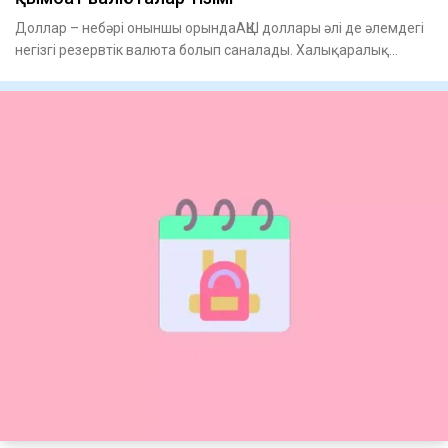
Доллар – небәрі оныншы орындаАҚШ доллары әлі де әлемдегі
негізгі резервтік валюта болып саналады. Халықаралық
валюта қо