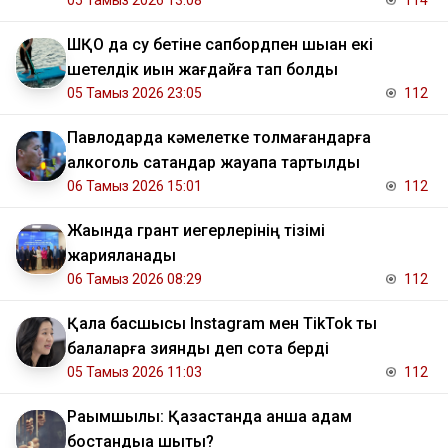
05 Тамыз 2026 13:08
114
ШҚО да су бетіне сапбордпен шыққан екі
шетелдік қиын жағдайға тап болды
05 Тамыз 2026 23:05
112
Павлодарда кәмелетке толмағандарға
алкоголь сатқандар жауапқа тартылды
06 Тамыз 2026 15:01
112
Жақында грант иегерлерінің тізімі
жарияланады
06 Тамыз 2026 08:29
112
Қала басшысы Instagram мен TikTok ты
балаларға зиянды деп сотқа берді
05 Тамыз 2026 11:03
112
Рақымшылық: Қазақстанда қанша адам
бостандыққа шықты?