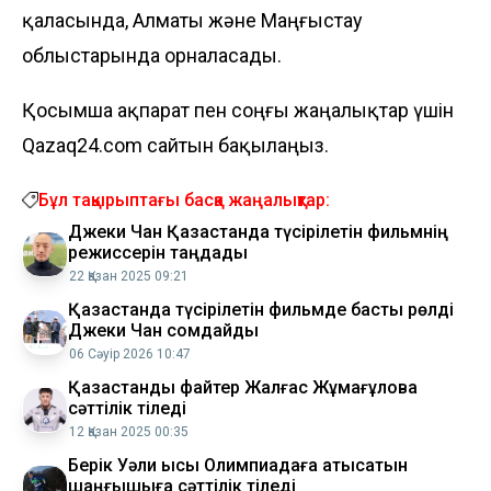
қаласында, Алматы және Маңғыстау
облыстарында орналасады.
Қосымша ақпарат пен соңғы жаңалықтар үшін
Qazaq24.com сайтын бақылаңыз.
Бұл тақырыптағы басқа жаңалықтар:
Джеки Чан Қазақстанда түсірілетін фильмнің
режиссерін таңдады
22 Қазан 2025 09:21
Қазақстанда түсірілетін фильмде басты рөлді
Джеки Чан сомдайды
06 Сәуір 2026 10:47
Қазақстандық файтер Жалғас Жұмағұловқа
сәттілік тіледі
12 Қазан 2025 00:35
Берік Уәли қысқы Олимпиадаға қатысатын
шаңғышыға сәттілік тіледі