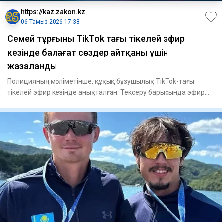
https://kaz.zakon.kz
06 Тамыз 2026 17:38
Семей тұрғыны TikTok тағы тікелей эфир
кезінде балағат сөздер айтқаны үшін
жазаланды
Полицияның мәліметінше, құқық бұзушылық TikTok-тағы
тікелей эфир кезінде анықталған. Тексеру барысында эфир
жүргізген ә