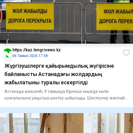
https://kaz.tengrinews.kz
06 Тамыз 2026 17:58
Жүргізушілерге қайырымдылық жүгірісіне
байланысты Астанадағы жолдардың
жабылатыны туралы ескертілді
Астанада жексенбі, 9 тамызда бірнеше көшеде көлік
қозғалысына уақытша шектеу қойылады. Шектеулер жаппай
спорттық іс-ш