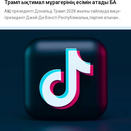
Трамп ықтимал мұрагерінің есімін атады БАҚ
АҚШ президенті Дональд Трамп 2028 жылғы сайлауда вице-
президент Джей Ди Вэнсті Республикалық партия атынан
президентт