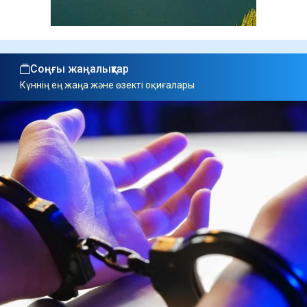
Соңғы жаңалықтар
Күннің ең жаңа және өзекті оқиғалары