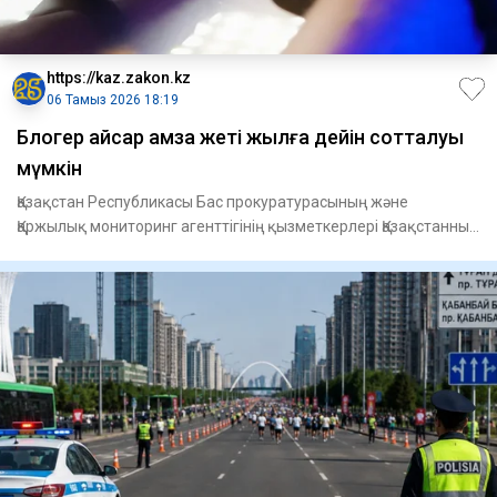
https://kaz.zakon.kz
06 Тамыз 2026 18:19
Блогер Қайсар Қамза жеті жылға дейін сотталуы
мүмкін
Қазақстан Республикасы Бас прокуратурасының және
Қаржылық мониторинг агенттігінің қызметкерлері Қазақстанның
Вьетнамдағ