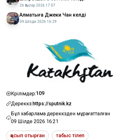
26 Қаңтар 2026 17:07
Алматыға Джеки Чан келді
09 Шілде 2026 16:29
109
Көрілімдер:
Дереккөз:
https://sputnik.kz
Бұл хабарлама дереккөзден мұрағатталған
09 Шілде 2026 16:21
қосып отырған
табыс тілеп