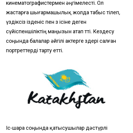
кинематографистермен әңгімелесті. Ол
жастарға шығармашылық жолда табыс тілеп,
үздіксіз ізденіс пен өз ісіне деген
сүйіспеншіліктің маңызын атап өтті. Кездесу
соңында балалар әйгілі актерге өздері салған
портреттерді тарту етті.
Іс-шара соңында қатысушылар дәстүрлі