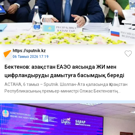
https://sputnik.kz
06 Тамыз 2026 17:19
Бектенов: Қазақстан ЕАЭО аясында ЖИ мен
цифрландыруды дамытуға басымдық береді
АСТАНА, 6 тамыз – Sputnik. Шолпан-Ата қаласында Қазақстан
Республикасының премьер-министрі Олжас Бектеновтің
төрағалығым