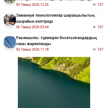
05 Тамыз 2026 12:26
107
Заманауи технологиялар шаруашылықтың
шырайын келтіреді
06 Тамыз 2026 03:44
107
Рақымшылық: түрмеден босатылғандардың
саны жарияланды
05 Тамыз 2026 11:18
107