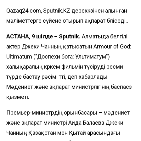
Qazaq24.com, Sputnik.KZ дереккөзінен алынған
мәліметтерге сүйене отырып ақпарат бөліседі..
АСТАНА, 9 шілде – Sputnik.
Алматыда белгілі
актер Джеки Чанның қатысатын Armour of God:
Ultimatum ("Доспехи бога: Ультиматум")
халықаралық көркем фильмін түсіруді ресми
түрде бастау рәсімі өтті, деп хабарлады
Мәдениет және ақпарат министрлігінің баспасөз
қызметі.
Премьер-министрдің орынбасары – мәдениет
және ақпарат министрі Аида Балаева Джеки
Чанның Қазақстан мен Қытай арасындағы