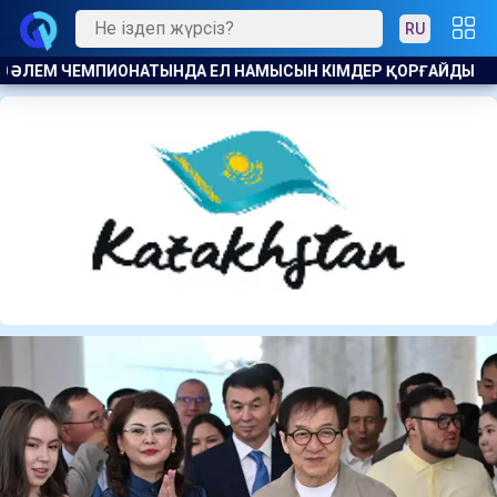
RU
ҚОРҒАЙДЫ
RESPUBLICA ПАРТИЯСЫНЫҢ БАСШЫЛЫҒЫ ХАЛЫ