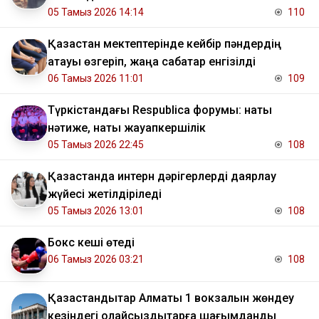
05 Тамыз 2026 14:14
110
Қазақстан мектептерінде кейбір пәндердің
атауы өзгеріп, жаңа сабақтар енгізілді
06 Тамыз 2026 11:01
109
Түркістандағы Respublica форумы: нақты
нәтиже, нақты жауапкершілік
05 Тамыз 2026 22:45
108
Қазақстанда интерн дәрігерлерді даярлау
жүйесі жетілдіріледі
05 Тамыз 2026 13:01
108
Бокс кеші өтеді
06 Тамыз 2026 03:21
108
Қазақстандықтар Алматы 1 вокзалын жөндеу
кезіндегі қолайсыздықтарға шағымданды