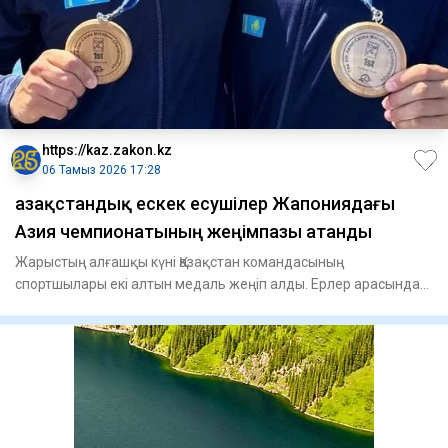
https://kaz.zakon.kz
06 Тамыз 2026 17:28
Қазақстандық ескек есушілер Жапониядағы
Азия чемпионатының жеңімпазы атанды
Жарыстың алғашқы күні Қазақстан командасының
спортшылары екі алтын медаль жеңіп алды. Ерлер арасында
байдаркамен 3400 м