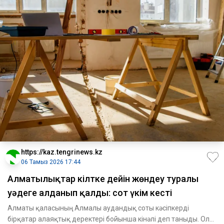
https://kaz.tengrinews.kz
06 Тамыз 2026 17:44
Алматылықтар кілтке дейін жөндеу туралы
уәдеге алданып қалды: сот үкім кесті
Алматы қаласының Алмалы аудандық соты кәсіпкерді
бірқатар алаяқтық деректері бойынша кінәлі деп таныды. Ол