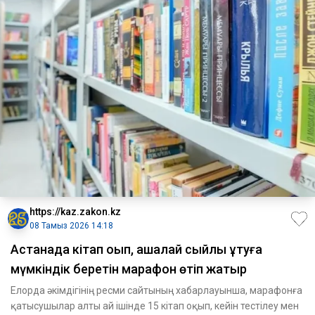
https://kaz.zakon.kz
08 Тамыз 2026 14:18
Астанада кітап оқып, ақшалай сыйлық ұтуға
мүмкіндік беретін марафон өтіп жатыр
Елорда әкімдігінің ресми сайтының хабарлауынша, марафонға
қатысушылар алты ай ішінде 15 кітап оқып, кейін тестілеу мен