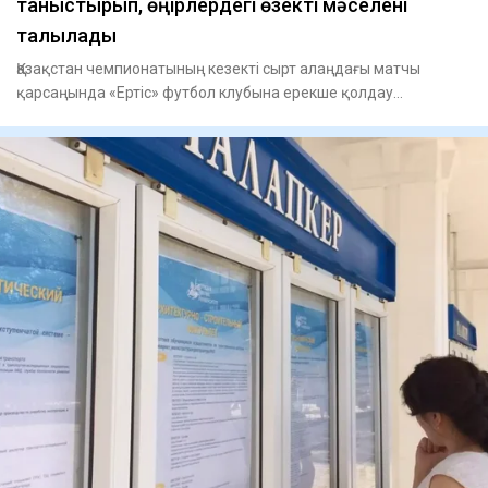
таныстырып, өңірлердегі өзекті мәселені
талқылады
Қазақстан чемпионатының кезекті сырт алаңдағы матчы
қарсаңында «Ертіс» футбол клубына ерекше қолдау
көрсетілді. Команд