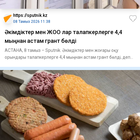
https://sputnik.kz
08 Тамыз 2026 11:38
Әкімдіктер мен ЖОО лар талапкерлерге 4,4
мыңнан астам грант бөлді
АСТАНА, 8 тамыз – Sputnik. Әкімдіктер мен жоғары оқу
орындары талапкерлерге 4,4 мыңнан астам грант бөлді, деп
хабарлайды