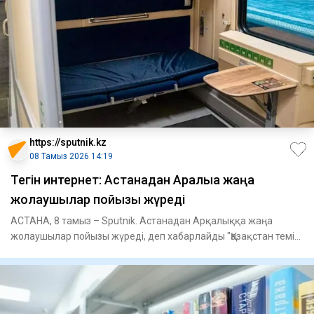
https://sputnik.kz
08 Тамыз 2026 14:19
Тегін интернет: Астанадан Арқалыққа жаңа
жолаушылар пойызы жүреді
АСТАНА, 8 тамыз – Sputnik. Астанадан Арқалыққа жаңа
жолаушылар пойызы жүреді, деп хабарлайды "Қазақстан темір
жолы" АҚ б