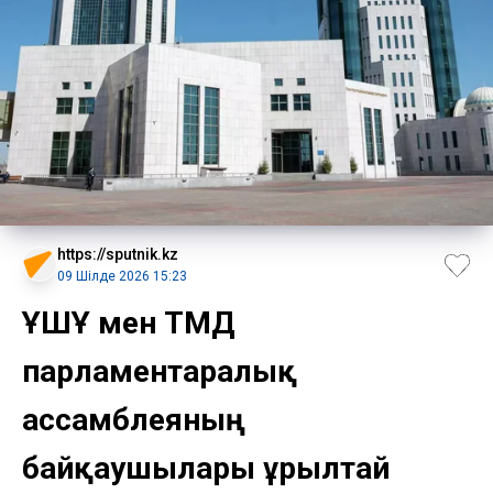
https://sputnik.kz
09 Шілде 2026 15:23
ҰҚШҰ мен ТМД
парламентаралық
ассамблеяның
байқаушылары Құрылтай