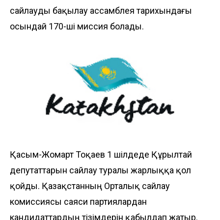
сайлауды бақылау ассамблея тарихындағы
осындай 170-ші миссия болады.
Қасым-Жомарт Тоқаев 1 шілдеде Құрылтай
депутаттарын сайлау туралы жарлыққа қол
қойды. Қазақстанның Орталық сайлау
комиссиясы саяси партиялардан
кандидаттардың тізімдерін қабылдап жатыр.