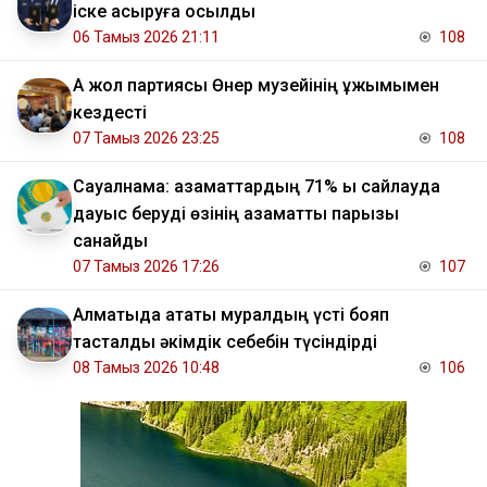
іске асыруға қосылды
06 Тамыз 2026 21:11
108
Ақ жол партиясы Өнер музейінің ұжымымен
кездесті
07 Тамыз 2026 23:25
108
Сауалнама: азаматтардың 71% ы сайлауда
дауыс беруді өзінің азаматтық парызы
санайды
07 Тамыз 2026 17:26
107
Алматыда атақты муралдың үсті бояп
тасталды әкімдік себебін түсіндірді
08 Тамыз 2026 10:48
106