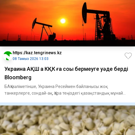
https://kaz.tengrinews.kz
08 Тамыз 2026 13:03
Украина АҚШ қа КҚК ға соққы бермеуге уәде берді
Bloomberg
БАҚ мәліметінше, Украина Ресеймен байланысы жоқ
танкерлерге, сондай-ақ, Қара теңіздегі қазақстандық мұнай
экспорттала