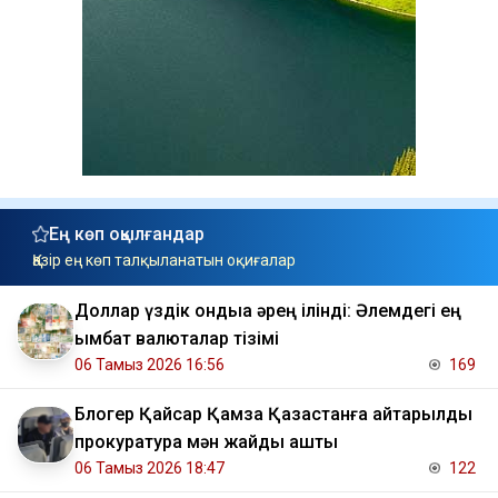
Ең көп оқылғандар
Қазір ең көп талқыланатын оқиғалар
Доллар үздік ондыққа әрең ілінді: Әлемдегі ең
қымбат валюталар тізімі
06 Тамыз 2026 16:56
169
Блогер Қайсар Қамза Қазақстанға қайтарылды
прокуратура мән жайды ашты
06 Тамыз 2026 18:47
122