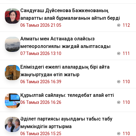
Сандуғаш Дүйсенова Бажкенованың
ақпаратты қалай бұрмалағанын айтып берді
06 Тамыз 2026 21:05
112
Алматы мен Астанада қолайсыз
метеорологиялық жағдай қалыптасады
07 Тамыз 2026 13:10
111
Еліміздегі ежелгі қалалардың бірі қайта
жаңғыртудан өтіп жатыр
06 Тамыз 2026 16:39
110
Құрылтай сайлауы: теледебат қалай өтті
06 Тамыз 2026 16:26
110
Әділет партиясы ауылдағы табыс табу
мүмкіндігін арттырмақ
06 Тамыз 2026 15:25
110