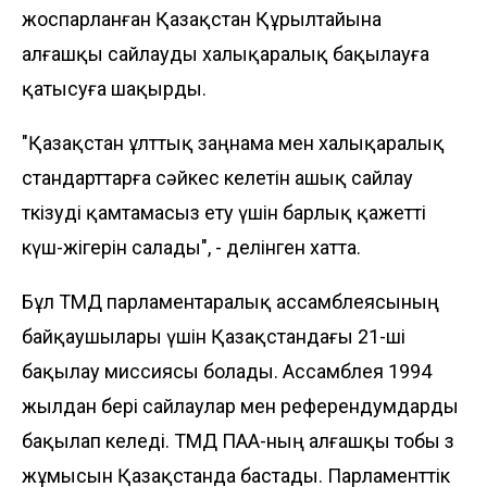
жоспарланған Қазақстан Құрылтайына
алғашқы сайлауды халықаралық бақылауға
қатысуға шақырды.
"Қазақстан ұлттық заңнама мен халықаралық
стандарттарға сәйкес келетін ашық сайлау
өткізуді қамтамасыз ету үшін барлық қажетті
күш-жігерін салады", - делінген хатта.
Бұл ТМД парламентаралық ассамблеясының
байқаушылары үшін Қазақстандағы 21-ші
бақылау миссиясы болады. Ассамблея 1994
жылдан бері сайлаулар мен референдумдарды
бақылап келеді. ТМД ПАА-ның алғашқы тобы өз
жұмысын Қазақстанда бастады. Парламенттік