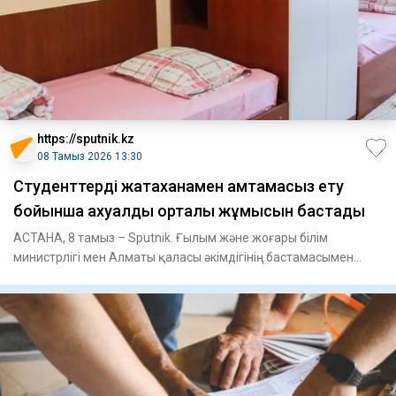
https://sputnik.kz
08 Тамыз 2026 13:30
Студенттерді жатақханамен қамтамасыз ету
бойынша ахуалдық орталық жұмысын бастады
АСТАНА, 8 тамыз – Sputnik. Ғылым және жоғары білім
министрлігі мен Алматы қаласы әкімдігінің бастамасымен
Қазақ ұлттық қ