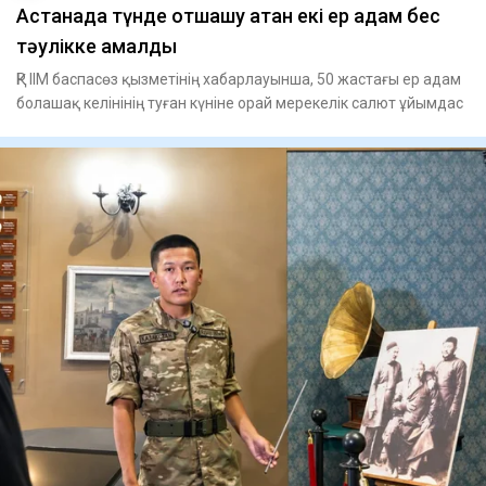
Астанада түнде отшашу атқан екі ер адам бес
тәулікке қамалды
ҚР ІІМ баспасөз қызметінің хабарлауынша, 50 жастағы ер адам
болашақ келінінің туған күніне орай мерекелік салют ұйымдас