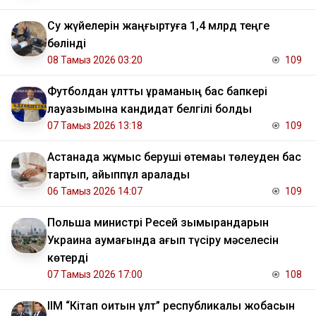
Су жүйелерін жаңғыртуға 1,4 млрд теңге
бөлінді
08 Тамыз 2026 03:20
109
Футболдан ұлттық құраманың бас бапкері
лауазымына кандидат белгілі болды
07 Тамыз 2026 13:18
109
Астанада жұмыс беруші өтемақы төлеуден бас
тартып, айыппұл арқалады
06 Тамыз 2026 14:07
109
Польша министрі Ресей зымырандарын
Украина аумағында қағып түсіру мәселесін
көтерді
07 Тамыз 2026 17:00
108
ІІМ “Кітап оқитын ұлт” республикалық жобасын