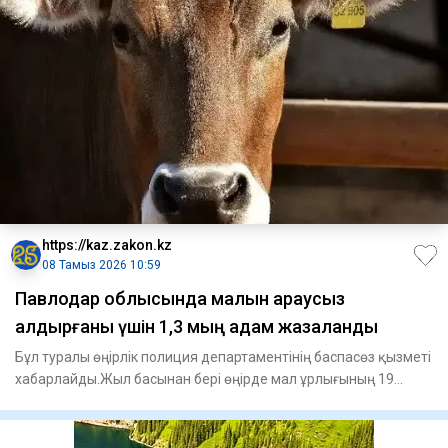
https://kaz.zakon.kz
08 Тамыз 2026 10:59
Павлодар облысында малын қараусыз
қалдырғаны үшін 1,3 мың адам жазаланды
Бұл туралы өңірлік полиция департаментінің баспасөз қызметі
хабарлайды.Жыл басынан бері өңірде мал ұрлығының 19
фактісі