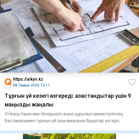
https://aikyn.kz
08 Тамыз 2026 13:11
Тұрғын үй кезегі өзгереді: қазақстандықтар үшін 9
маңызды жаңалық
Отбасы банкі мен Өнеркәсіп және құрылыс министрлігінің
бастамасымен тұрғын үй заңнамасына бірқатар өзгеріс
енгізілді,