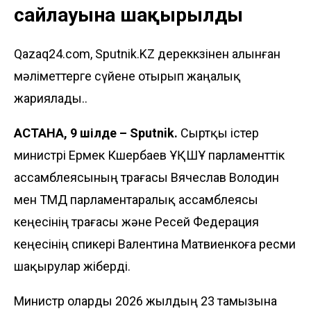
сайлауына шақырылды
Qazaq24.com, Sputnik.KZ дереккөзінен алынған
мәліметтерге сүйене отырып жаңалық
жариялады..
АСТАНА, 9 шілде – Sputnik.
Сыртқы істер
министрі Ермек Көшербаев ҰҚШҰ парламенттік
ассамблеясының төрағасы Вячеслав Володин
мен ТМД парламентаралық ассамблеясы
кеңесінің төрағасы және Ресей Федерация
кеңесінің спикері Валентина Матвиенкоға ресми
шақырулар жіберді.
Министр оларды 2026 жылдың 23 тамызына