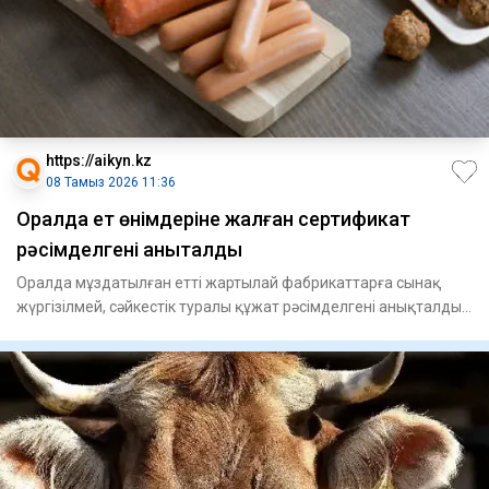
https://aikyn.kz
08 Тамыз 2026 11:36
Оралда ет өнімдеріне жалған сертификат
рәсімделгені анықталды
Оралда мұздатылған етті жартылай фабрикаттарға сынақ
жүргізілмей, сәйкестік туралы құжат рәсімделгені анықталды,
– деп