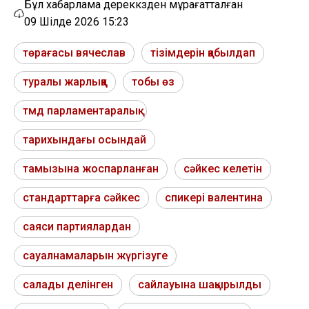
Бұл хабарлама дереккөзден мұрағатталған
09 Шілде 2026 15:23
төрағасы вячеслав
тізімдерін қабылдап
туралы жарлыққа
тобы өз
тмд парламентаралық
тарихындағы осындай
тамызына жоспарланған
сәйкес келетін
стандарттарға сәйкес
спикері валентина
саяси партиялардан
сауалнамаларын жүргізуге
салады делінген
сайлауына шақырылды