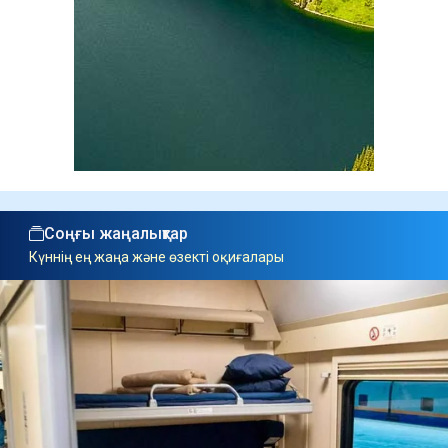
Соңғы жаңалықтар
Күннің ең жаңа және өзекті оқиғалары