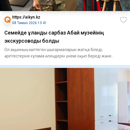
https://aikyn.kz
08 Тамыз 2026 13:41
Семейде ұландық сарбаз Абай музейінің
экскурсоводы болды
Ол ақынның көптеген шығармаларын жатқа біледі,
әріптестеріне ғұлама өлеңдерін үнемі оқып береді және
жолдастарының ұлт