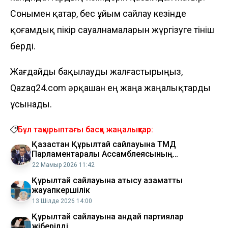
Сонымен қатар, бес ұйым сайлау кезінде
қоғамдық пікір сауалнамаларын жүргізуге өтініш
берді.
Жағдайды бақылауды жалғастырыңыз,
Qazaq24.com әрқашан ең жаңа жаңалықтарды
ұсынады.
Бұл тақырыптағы басқа жаңалықтар:
Қазақстан Құрылтай сайлауына ТМД
Парламентаралық Ассамблеясының
бақылаушыларын шақырды
22 Мамыр 2026 11:42
Құрылтай сайлауына қатысу азаматтық
жауапкершілік
13 Шілде 2026 14:00
Құрылтай сайлауына қандай партиялар
жіберілді