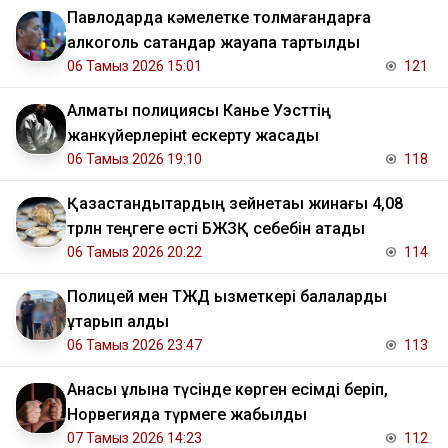
Павлодарда кәмелетке толмағандарға
алкоголь сатқандар жауапқа тартылды
06 Тамыз 2026 15:01
121
Алматы полициясы Канье Уэсттің
жанкүйерлерінt ескерту жасады
06 Тамыз 2026 19:10
118
Қазақстандықтардың зейнетақы жинағы 4,08
трлн теңгеге өсті БЖЗҚ себебін атады
06 Тамыз 2026 20:22
114
Полицей мен ТЖД қызметкері балаларды
құтқарып қалды
06 Тамыз 2026 23:47
113
Анасы ұлына түсінде көрген есімді беріп,
Норвегияда түрмеге жабылды
07 Тамыз 2026 14:23
112