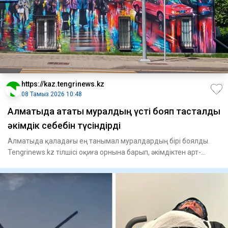
https://kaz.tengrinews.kz
08 Тамыз 2026 10:48
Алматыда атақты муралдың үсті бояп тасталды
әкімдік себебін түсіндірді
Алматыда қаладағы ең танымал муралдардың бірі боялды.
Tengrinews.kz тілшісі оқиға орнына барып, әкімдіктен арт-
объект