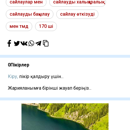
сайлаулар мен
сайлауды халықаралық
сайлауды бақылау
сайлау өткізуді
мен тмд
170 ші
0
Пікірлер
Кіру,
пікір қалдыру үшін...
Жарияланымға бірінші жауап беріңіз...