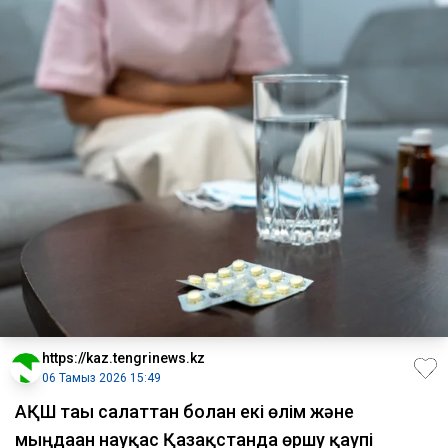
https://kaz.tengrinews.kz
06 Тамыз 2026 15:49
АҚШ тағы салаттан болған екі өлім және
мыңдаған науқас Қазақстанда өршу қаупі