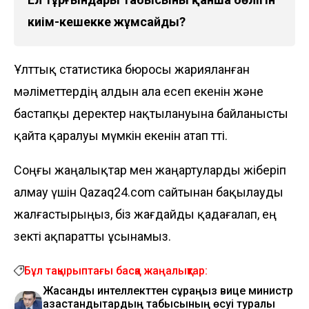
киім-кешекке жұмсайды?
Ұлттық статистика бюросы жарияланған
мәліметтердің алдын ала есеп екенін және
бастапқы деректер нақтылануына байланысты
қайта қаралуы мүмкін екенін атап өтті.
Соңғы жаңалықтар мен жаңартуларды жіберіп
алмау үшін Qazaq24.com сайтынан бақылауды
жалғастырыңыз, біз жағдайды қадағалап, ең
өзекті ақпаратты ұсынамыз.
Бұл тақырыптағы басқа жаңалықтар:
Жасанды интеллекттен сұраңыз вице министр
қазақстандықтардың табысының өсуі туралы