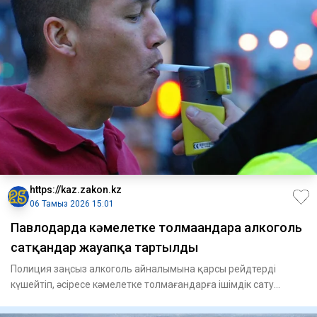
https://kaz.zakon.kz
06 Тамыз 2026 15:01
Павлодарда кәмелетке толмағандарға алкоголь
сатқандар жауапқа тартылды
Полиция заңсыз алкоголь айналымына қарсы рейдтерді
күшейтіп, әсіресе кәмелетке толмағандарға ішімдік сату
фактілеріне е