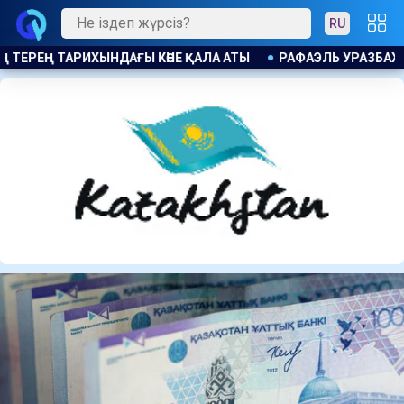
RU
АЗБАХТИН: ЛЕВСКИДІ ҚҰРМЕТТЕЙМІЗ, БІРАҚ ЕШКІМНЕН ҚОРЫ