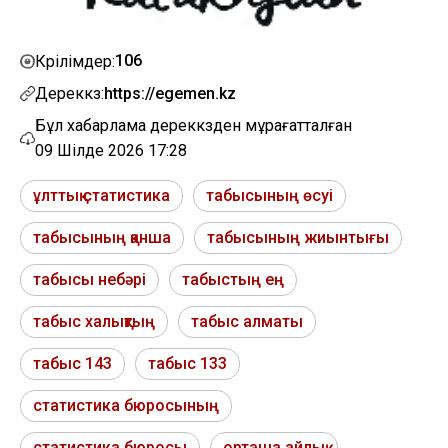
106
Көрілімдер:
Дереккөз:
https://egemen.kz
Бұл хабарлама дереккөзден мұрағатталған
09 Шілде 2026 17:28
ұлттық статистика
табысының өсуі
табысының қанша
табысының жиынтығы
табысы небәрі
табыстың ең
табыс халықтың
табыс алматы
табыс 143
табыс 133
статистика бюросының
статистика бюросы
орташа айлық