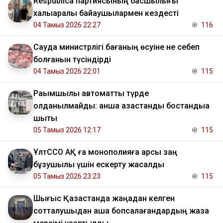
Respublica партиясының басшылығы
халықаралық байқаушылармен кездесті
04 Тамыз 2026 22:27
116
Сауда министрлігі бағаның өсуіне не себеп
болғанын түсіндірді
04 Тамыз 2026 22:01
115
Рақымшылық автоматты түрде
қолданылмайды: қанша қазақстандық бостандыққа
шықты
05 Тамыз 2026 12:17
115
ҰлтССО АҚ ға монополияға қарсы заң
бұзушылық үшін ескерту жасалды
05 Тамыз 2026 23:23
115
Шығыс Қазақстанда жаңадан келген
сотталушыдан ақша бопсалағандардың жаза