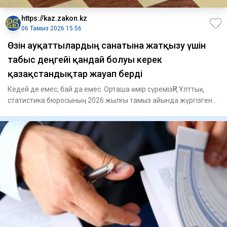
https://kaz.zakon.kz
06 Тамыз 2026 15:56
Өзін ауқаттылардың санатына жатқызу үшін
табыс деңгейі қандай болуы керек
қазақстандықтар жауап берді
Кедей де емес, бай да емес. Орташа өмір сүремізҚР Ұлттық
статистика бюросының 2026 жылғы тамыз айында жүргізген
"Қазақс