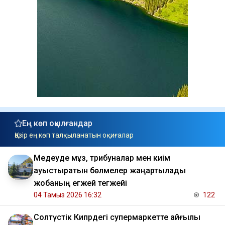
Ең көп оқылғандар
Қазір ең көп талқыланатын оқиғалар
Медеуде мұз, трибуналар мен киім
ауыстыратын бөлмелер жаңартылады
жобаның егжей тегжейі
04 Тамыз 2026 16:32
122
Солтүстік Кипрдегі супермаркетте қайғылы