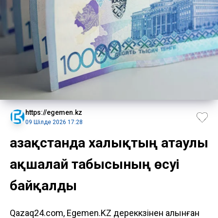
https://egemen.kz
09 Шілде 2026 17:28
Қазақстанда халықтың атаулы
ақшалай табысының өсуі
байқалды
Qazaq24.com, Egemen.KZ дереккөзінен алынған