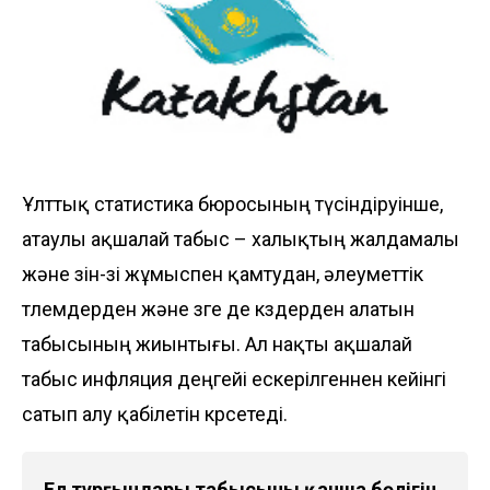
Ұлттық статистика бюросының түсіндіруінше,
атаулы ақшалай табыс – халықтың жалдамалы
және өзін-өзі жұмыспен қамтудан, әлеуметтік
төлемдерден және өзге де көздерден алатын
табысының жиынтығы. Ал нақты ақшалай
табыс инфляция деңгейі ескерілгеннен кейінгі
сатып алу қабілетін көрсетеді.
Ел тұрғындары табысының қанша бөлігін