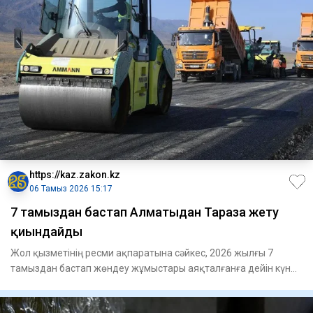
https://kaz.zakon.kz
06 Тамыз 2026 15:17
7 тамыздан бастап Алматыдан Таразға жету
қиындайды
Жол қызметінің ресми ақпаратына сәйкес, 2026 жылғы 7
тамыздан бастап жөндеу жұмыстары аяқталғанға дейін күн
сайын сағат