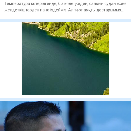
Температура көтерілгенде, біз көлеңкеден, салқын судан және
желдеткіштерден пана іздейміз. Ал төрт аяқты достарымыз
үшін