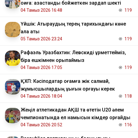
оқиға: қазақстандық бойжеткен зардап шекті
04 Тамыз 2026 16:48
119
Үйшік: Атыраудың терең тарихындағы көне
қала аты
05 Тамыз 2026 23:24
119
Рафаэль Уразбахтин: Левскиді құрметтейміз,
бірақ ешкімнен қорықпаймыз
04 Тамыз 2026 17:05
119
ҚХП: Кәсіподақтар қоғамға жік салмай,
жұмысшылардың құқығын қорғауы керек
04 Тамыз 2026 18:04
118
Жеңіл атлетикадан АҚШ та өтетін U20 әлем
чемпионатында ел намысын кімдер қорғайды
04 Тамыз 2026 20:52
116