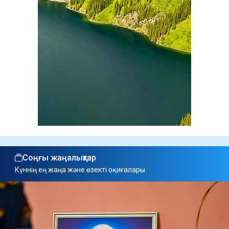
Соңғы жаңалықтар
Күннің ең жаңа және өзекті оқиғалары