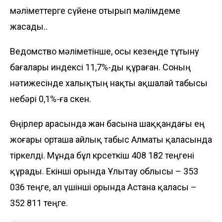
мәліметтерге сүйене отырып мәлімдеме
жасады..
Ведомство мәліметінше, осы кезеңде тұтыну
бағалары индексі 11,7%-ды құраған. Соның
нәтижесінде халықтың нақты ақшалай табысы
небәрі 0,1%-ға өскен.
Өңірлер арасында жан басына шаққандағы ең
жоғары орташа айлық табыс Алматы қаласында
тіркелді. Мұнда бұл көрсеткіш 408 182 теңгені
құрады. Екінші орында Ұлытау облысы – 353
036 теңге, ал үшінші орында Астана қаласы –
352 811 теңге.