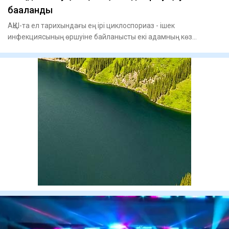
бағаланды
АҚШ-та ел тарихындағы ең ірі циклоспориаз - ішек
инфекциясының өршуіне байланысты екі адамның көз
жұмғаны хабарланды.