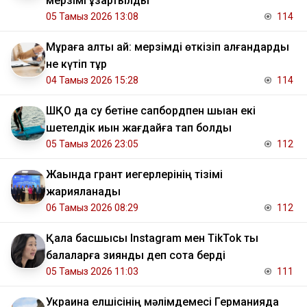
мерзімі ұзартылды
05 Тамыз 2026 13:08
114
Мұраға алты ай: мерзімді өткізіп алғандарды
не күтіп тұр
04 Тамыз 2026 15:28
114
ШҚО да су бетіне сапбордпен шыққан екі
шетелдік қиын жағдайға тап болды
05 Тамыз 2026 23:05
112
Жақында грант иегерлерінің тізімі
жарияланады
06 Тамыз 2026 08:29
112
Қала басшысы Instagram мен TikTok ты
балаларға зиянды деп сотқа берді
05 Тамыз 2026 11:03
111
Украина елшісінің мәлімдемесі Германияда