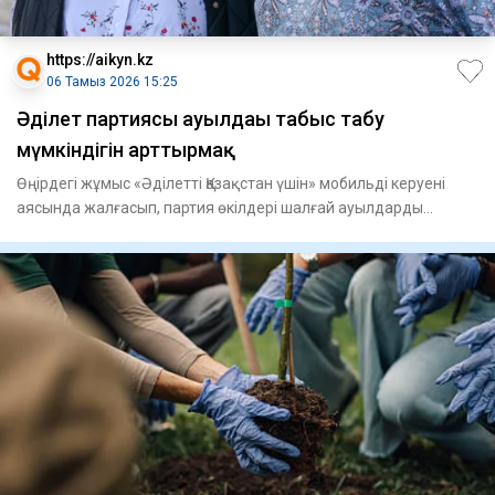
https://aikyn.kz
06 Тамыз 2026 15:25
Әділет партиясы ауылдағы табыс табу
мүмкіндігін арттырмақ
Өңірдегі жұмыс «Әділетті Қазақстан үшін» мобильді керуені
аясында жалғасып, партия өкілдері шалғай ауылдарды
аралап, д