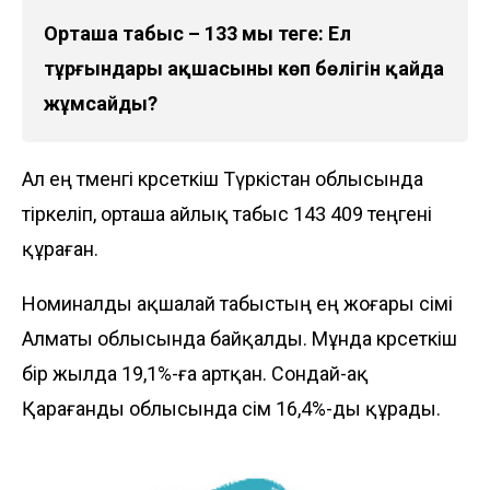
Орташа табыс – 133 мың теңге: Ел
тұрғындары ақшасының көп бөлігін қайда
жұмсайды?
Ал ең төменгі көрсеткіш Түркістан облысында
тіркеліп, орташа айлық табыс 143 409 теңгені
құраған.
Номиналды ақшалай табыстың ең жоғары өсімі
Алматы облысында байқалды. Мұнда көрсеткіш
бір жылда 19,1%-ға артқан. Сондай-ақ
Қарағанды облысында өсім 16,4%-ды құрады.