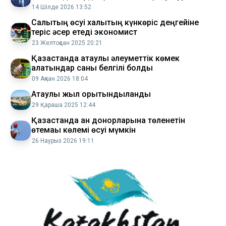
14 Шілде 2026 13:52
Салықтың өсуі халықтың күнкөріс деңгейіне
теріс әсер етеді экономист
23 Желтоқсан 2025 20:21
Қазақстанда атаулы әлеуметтік көмек
алатындар саны белгілі болды
09 Ақпан 2026 18:04
Атаулы жыл қорытындыланды
29 Қараша 2025 12:44
Қазақстанда қан донорларына төленетін
өтемақы көлемі өсуі мүмкін
26 Наурыз 2026 19:11