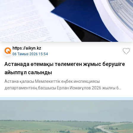
https://aikyn.kz
06 Тамыз 2026 15:54
Астанада өтемақы төлемеген жұмыс берушіге
айыппұл салынды
Астана қаласы Мемлекеттік еңбек инспекциясы
департаментінің басшысы Ерлан Исмағұлов 2026 жылғы 6
тамызда Өңірлік комму