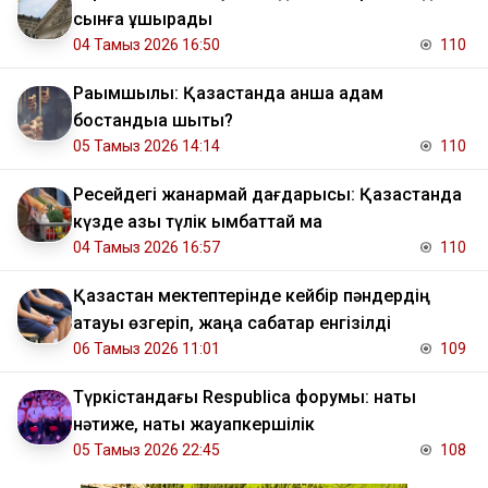
сынға ұшырады
04 Тамыз 2026 16:50
110
Рақымшылық: Қазақстанда қанша адам
бостандыққа шықты?
05 Тамыз 2026 14:14
110
Ресейдегі жанармай дағдарысы: Қазақстанда
күзде азық түлік қымбаттай ма
04 Тамыз 2026 16:57
110
Қазақстан мектептерінде кейбір пәндердің
атауы өзгеріп, жаңа сабақтар енгізілді
06 Тамыз 2026 11:01
109
Түркістандағы Respublica форумы: нақты
нәтиже, нақты жауапкершілік
05 Тамыз 2026 22:45
108