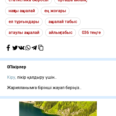
нақты ақшалай
ең жоғары
ел тұрғындары
ақшалай табыс
атаулы ақшалай
айлық табыс
036 теңге
0
Пікірлер
Кіру,
пікір қалдыру үшін...
Жарияланымға бірінші жауап беріңіз...