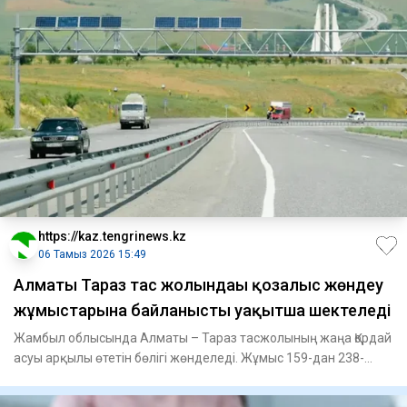
https://kaz.tengrinews.kz
06 Тамыз 2026 15:49
Алматы Тараз тас жолындағы қозғалыс жөндеу
жұмыстарына байланысты уақытша шектеледі
Жамбыл облысында Алматы – Тараз тасжолының жаңа Қордай
асуы арқылы өтетін бөлігі жөнделеді. Жұмыс 159-дан 238-
шақырым