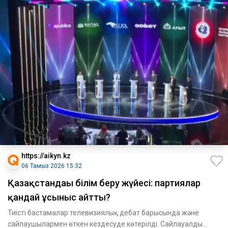
https://aikyn.kz
06 Тамыз 2026 15:32
Қазақстандағы білім беру жүйесі: партиялар
қандай ұсыныс айтты?
Тиісті бастамалар телевизиялық дебат барысында және
сайлаушылармен өткен кездесуде көтерілді. Сайлауалды