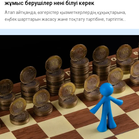
жұмыс берушілер нені білуі керек
Атап айтқанда, өзгерістер қызметкерлердің құқықтарына,
еңбек шарттарын жасасу және тоқтату тәртібіне, тәртіптік
жауапке