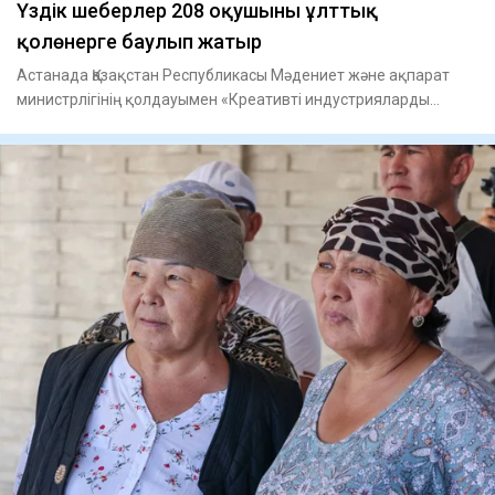
Үздік шеберлер 208 оқушыны ұлттық
қолөнерге баулып жатыр
Астанада Қазақстан Республикасы Мәдениет және ақпарат
министрлігінің қолдауымен «Креативті индустрияларды
дамыту қоры»