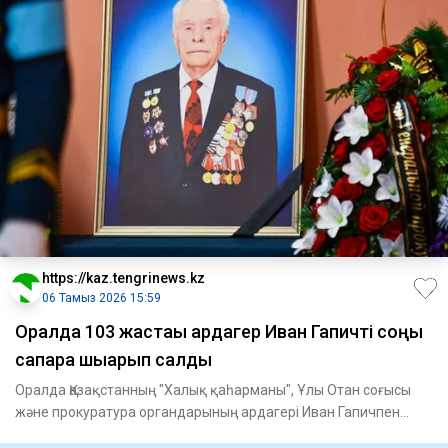
https://kaz.tengrinews.kz
06 Тамыз 2026 15:59
Оралда 103 жастағы ардагер Иван Гапичті соңғы
сапарға шығарып салды
Оралда Қазақстанның "Халық қаһарманы", Ұлы Отан соғысы
және прокуратура органдарының ардагері Иван Гапичпен
қоштасу р