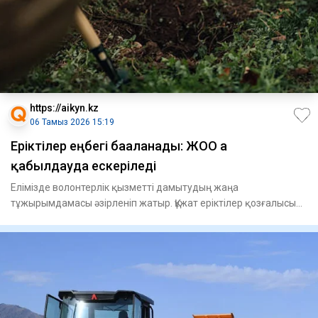
https://aikyn.kz
06 Тамыз 2026 15:19
Еріктілер еңбегі бағаланады: ЖОО ға
қабылдауда ескеріледі
Елімізде волонтерлік қызметті дамытудың жаңа
тұжырымдамасы әзірленіп жатыр. Құжат еріктілер қозғалысын
жетілдіріп, әр